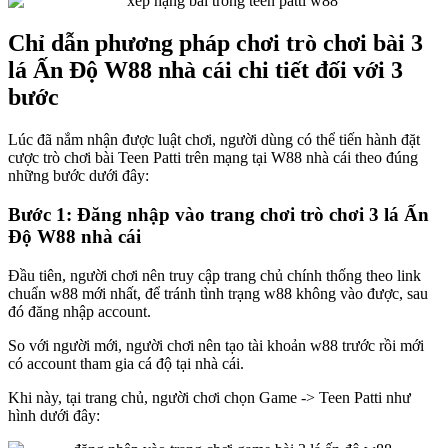
Chỉ dẫn phương pháp chơi trò chơi bài 3
lá Ấn Độ W88 nhà cái chi tiết đối với 3
bước
Lúc đã nắm nhận được luật chơi, người dùng có thể tiến hành đặt
cược trò chơi bài Teen Patti trên mạng tại W88 nhà cái theo đúng
những bước dưới đây:
Bước 1: Đăng nhập vào trang chơi trò chơi 3 lá Ấn
Độ W88 nhà cái
Đầu tiên, người chơi nên truy cập trang chủ chính thống theo
link
chuẩn w88
mới nhất, để tránh tình trạng
w88 không vào được
, sau
đó đăng nhập account.
So với người mới, người chơi nên
tạo tài khoản w88
trước rồi mới
có account tham gia cá độ tại nhà cái.
Khi này, tại trang chủ, người chơi chọn Game -> Teen Patti như
hình dưới đây: