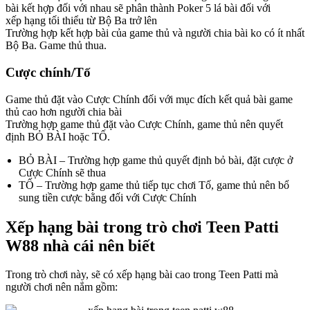
bài kết hợp đối với nhau sẽ phân thành Poker 5 lá bài đối với
xếp hạng tối thiểu từ Bộ Ba trở lên
Trường hợp kết hợp bài của game thủ và người chia bài ko có ít nhất
Bộ Ba. Game thủ thua.
Cược chính/Tố
Game thủ đặt vào Cược Chính đối với mục đích kết quả bài game
thủ cao hơn người chia bài
Trường hợp game thủ đặt vào Cược Chính, game thủ nên quyết
định BỎ BÀI hoặc TỐ.
BỎ BÀI – Trường hợp game thủ quyết định bỏ bài, đặt cược ở
Cược Chính sẽ thua
TỐ – Trường hợp game thủ tiếp tục chơi Tố, game thủ nên bổ
sung tiền cược bằng đối với Cược Chính
Xếp hạng bài trong trò chơi Teen Patti
W88 nhà cái nên biết
Trong trò chơi này, sẽ có xếp hạng bài cao trong Teen Patti mà
người chơi nên nắm gồm: