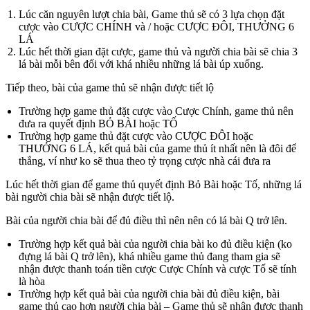
Lúc căn nguyên lượt chia bài, Game thủ sẽ có 3 lựa chọn đặt
cược vào CƯỢC CHÍNH và / hoặc CƯỢC ĐÔI, THƯỞNG 6
LÁ
Lúc hết thời gian đặt cược, game thủ và người chia bài sẽ chia 3
lá bài mỗi bên đối với khá nhiều những lá bài úp xuống.
Tiếp theo, bài của game thủ sẽ nhận được tiết lộ
Trường hợp game thủ đặt cược vào Cược Chính, game thủ nên
đưa ra quyết định BỎ BÀI hoặc TỐ
Trường hợp game thủ đặt cược vào CƯỢC ĐÔI hoặc
THƯỞNG 6 LÁ, kết quả bài của game thủ ít nhất nên là đôi để
thắng, ví như ko sẽ thua theo tỷ trọng cược nhà cái đưa ra
Lúc hết thời gian để game thủ quyết định Bỏ Bài hoặc Tố, những lá
bài người chia bài sẽ nhận được tiết lộ.
Bài của người chia bài để đủ điều thì nên nên có lá bài Q trở lên.
Trường hợp kết quả bài của người chia bài ko đủ điều kiện (ko
đựng lá bài Q trở lên), khá nhiều game thủ đang tham gia sẽ
nhận được thanh toán tiền cược Cược Chính và cược Tố sẽ tính
là hòa
Trường hợp kết quả bài của người chia bài đủ điều kiện, bài
game thủ cao hơn người chia bài – Game thủ sẽ nhận được thanh