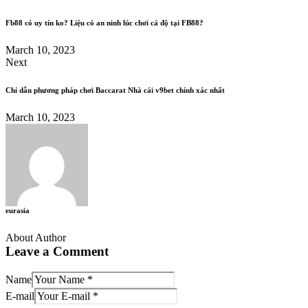
Fb88 có uy tín ko? Liệu có an ninh lúc chơi cá độ tại FB88?
March 10, 2023
Next
Chỉ dẫn phương pháp chơi Baccarat Nhà cái v9bet chính xác nhất
March 10, 2023
eurasia
About Author
Leave a Comment
Name
E-mail