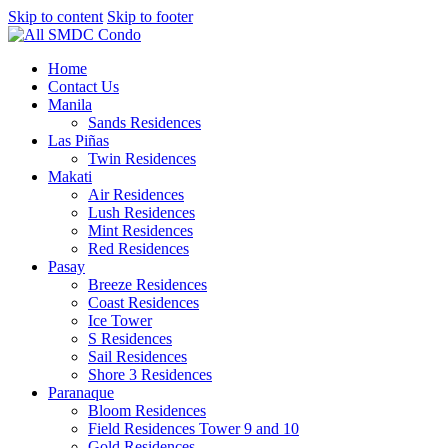
Skip to content
Skip to footer
Home
Contact Us
Manila
Sands Residences
Las Piñas
Twin Residences
Makati
Air Residences
Lush Residences
Mint Residences
Red Residences
Pasay
Breeze Residences
Coast Residences
Ice Tower
S Residences
Sail Residences
Shore 3 Residences
Paranaque
Bloom Residences
Field Residences Tower 9 and 10
Gold Residences