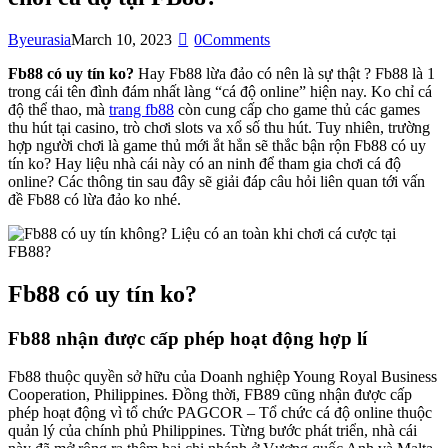
By
eurasia
March 10, 2023
0
Comments
Fb88 có uy tín ko?
Hay Fb88 lừa đảo có nên là sự thật ? Fb88 là 1
trong cái tên đình đám nhất làng “cá độ online” hiện nay. Ko chỉ cá
độ thể thao, mà
trang fb88
còn cung cấp cho game thủ các games
thu hút tại casino, trò chơi slots va xổ số thu hút. Tuy nhiên, trường
hợp người chơi là game thủ mới ắt hẳn sẽ thắc bận rộn Fb88 có uy
tín ko? Hay liệu nhà cái này có an ninh để tham gia chơi cá độ
online? Các thông tin sau đây sẽ giải đáp câu hỏi liên quan tới vấn
đề Fb88 có lừa đảo ko nhé.
Fb88 có uy tín ko?
Fb88 nhận được cấp phép hoạt động hợp lí
Fb88 thuộc quyền sở hữu của Doanh nghiệp Young Royal Business
Cooperation, Philippines. Đồng thời, FB89 cũng nhận được cấp
phép hoạt động vì tổ chức PAGCOR – Tổ chức cá độ online thuộc
quản lý của chính phủ Philippines. Từng bước phát triển, nhà cái