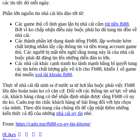
các tin tức đó mỗi ngày.
Phần lớn nguồn tin nhà cái lừa đảo tới từ:
Các game thủ cố tình gian lận bị nhà cái cấm
rút tiền fb88
.
Bởi vì ko chấp nhận điều này buộc phải họ đã tung tin đồn về
nhà cái.
Các thành phần lợi dụng danh tiếng Fb88, lập website kém
chất lượng nhằm lấy cắp thông tin và tiền trong account game
thủ. Các người bị mất tiền nghĩ rằng trang này là của nhà cái
buộc phải đã đăng tin lên những diễn đàn to lớn.
Các nhà cái khác cạnh tranh ko lành mạnh bằng bí quyết tung
các tin kém chất lượng gây vô ích cho Fb88, khiến 1 số game
thủ muốn
xoá tài khoản fb88
.
Thực tế nhà cái đã sinh ra ở nước ta từ hơi lâu buộc phải việc Fb88
lừa đảo hoàn toàn ko có căn cứ.
Đối với các thông tin sơ lực về nhà
cái, khách hàng cũng có thể nhận định nhận được rằng Fb88 có uy
tín ko. Cado.top tin chắc khách hàng sẽ hài lòng đối với lựa chọn
của mình. Theo dõi trang của chúng tôi để cập nhật thêm những
kiến thức cá độ của những
nhà cái uy tín
nhé.
From:
https://cado.top/fb88-co-uy-tin-khong/
Twitter
Facebook
Email
Copy
0
Likes
URL