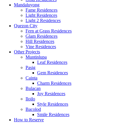
Mandaluyong
Fame Residences
Light Residences
Light 2 Residences
Quezon City
Fern at Grass Residences
Glam Residences
Hill Residences
Vine Residences
Other Projects
Muntinlupa
Leaf Residences
Pasig
Gem Residences
Cainta
Charm Residences
Bulacan
Joy Residences
Iloilo
Style Residences
Bacolod
Smile Residences
How to Reserve