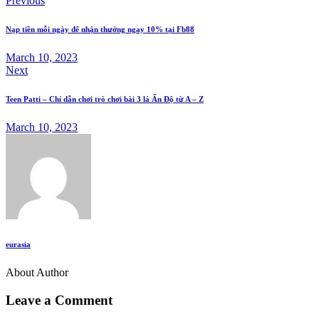
Post
Previous
to
navigation
clipboard
Nạp tiền mỗi ngày để nhận thưởng ngay 10% tại Fb88
March 10, 2023
Next
Teen Patti – Chỉ dẫn chơi trò chơi bài 3 lá Ấn Độ từ A – Z
March 10, 2023
eurasia
About Author
Leave a Comment