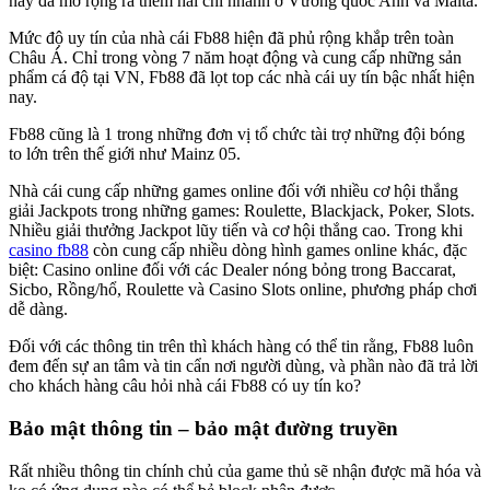
này đã mở rộng ra thêm hai chi nhánh ở Vương quốc Anh và Malta.
Mức độ uy tín của nhà cái Fb88 hiện đã phủ rộng khắp trên toàn
Châu Á. Chỉ trong vòng 7 năm hoạt động và cung cấp những sản
phẩm cá độ tại VN, Fb88 đã lọt top các nhà cái uy tín bậc nhất hiện
nay.
Fb88 cũng là 1 trong những đơn vị tổ chức tài trợ những đội bóng
to lớn trên thế giới như Mainz 05.
Nhà cái cung cấp những games online đối với nhiều cơ hội thắng
giải Jackpots trong những games: Roulette, Blackjack, Poker, Slots.
Nhiều giải thưởng Jackpot lũy tiến và cơ hội thắng cao. Trong khi
casino fb88
còn cung cấp nhiều dòng hình games online khác, đặc
biệt: Casino online đối với các Dealer nóng bỏng trong Baccarat,
Sicbo, Rồng/hổ, Roulette và Casino Slots online, phương pháp chơi
dễ dàng.
Đối với các thông tin trên thì khách hàng có thể tin rằng, Fb88 luôn
đem đến sự an tâm và tin cẩn nơi người dùng, và phần nào đã trả lời
cho khách hàng câu hỏi nhà cái Fb88 có uy tín ko?
Bảo mật thông tin – bảo mật đường truyền
Rất nhiều thông tin chính chủ của game thủ sẽ nhận được mã hóa và