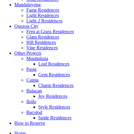
Mandaluyong
Fame Residences
Light Residences
Light 2 Residences
Quezon City
Fern at Grass Residences
Glam Residences
Hill Residences
Vine Residences
Other Projects
Muntinlupa
Leaf Residences
Pasig
Gem Residences
Cainta
Charm Residences
Bulacan
Joy Residences
Iloilo
Style Residences
Bacolod
Smile Residences
How to Reserve
Home