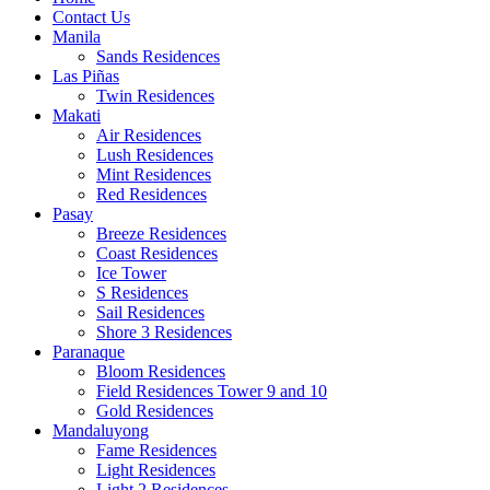
Contact Us
Manila
Sands Residences
Las Piñas
Twin Residences
Makati
Air Residences
Lush Residences
Mint Residences
Red Residences
Pasay
Breeze Residences
Coast Residences
Ice Tower
S Residences
Sail Residences
Shore 3 Residences
Paranaque
Bloom Residences
Field Residences Tower 9 and 10
Gold Residences
Mandaluyong
Fame Residences
Light Residences
Light 2 Residences