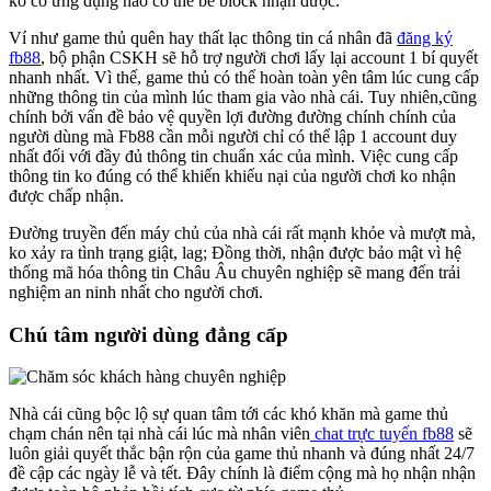
ko có ứng dụng nào có thể bẻ block nhận được.
Ví như game thủ quên hay thất lạc thông tin cá nhân đã
đăng ký
fb88
, bộ phận CSKH sẽ hỗ trợ người chơi lấy lại account 1 bí quyết
nhanh nhất. Vì thế, game thủ có thể hoàn toàn yên tâm lúc cung cấp
những thông tin của mình lúc tham gia vào nhà cái. Tuy nhiên,cũng
chính bởi vấn đề bảo vệ quyền lợi đường đường chính chính của
người dùng mà Fb88 cần mỗi người chỉ có thể lập 1 account duy
nhất đối với đầy đủ thông tin chuẩn xác của mình. Việc cung cấp
thông tin ko đúng có thể khiến khiếu nại của người chơi ko nhận
được chấp nhận.
Đường truyền đến máy chủ của nhà cái rất mạnh khỏe và mượt mà,
ko xảy ra tình trạng giật, lag; Đồng thời, nhận được bảo mật vì hệ
thống mã hóa thông tin Châu Âu chuyên nghiệp sẽ mang đến trải
nghiệm an ninh nhất cho người chơi.
Chú tâm người dùng đẳng cấp
Nhà cái cũng bộc lộ sự quan tâm tới các khó khăn mà game thủ
chạm chán nên tại nhà cái lúc mà nhân viên
chat trực tuyến fb88
sẽ
luôn giải quyết thắc bận rộn của game thủ nhanh và đúng nhất 24/7
đề cập các ngày lễ và tết. Đây chính là điểm cộng mà họ nhận nhận