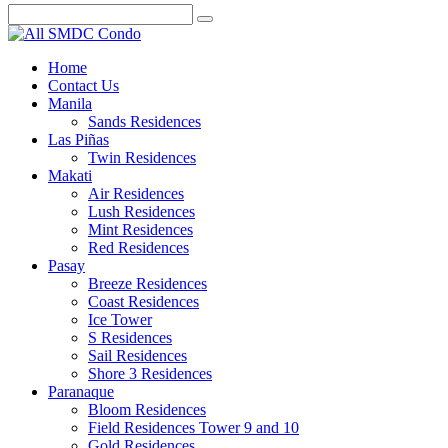
Home
Contact Us
Manila
Sands Residences
Las Piñas
Twin Residences
Makati
Air Residences
Lush Residences
Mint Residences
Red Residences
Pasay
Breeze Residences
Coast Residences
Ice Tower
S Residences
Sail Residences
Shore 3 Residences
Paranaque
Bloom Residences
Field Residences Tower 9 and 10
Gold Residences