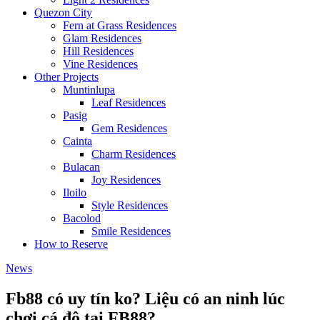
Quezon City
Fern at Grass Residences
Glam Residences
Hill Residences
Vine Residences
Other Projects
Muntinlupa
Leaf Residences
Pasig
Gem Residences
Cainta
Charm Residences
Bulacan
Joy Residences
Iloilo
Style Residences
Bacolod
Smile Residences
How to Reserve
News
Fb88 có uy tín ko? Liệu có an ninh lúc
chơi cá độ tại FB88?