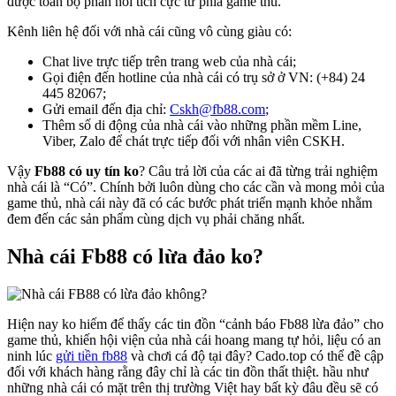
được toàn bộ phản hồi tích cực từ phía game thủ.
Kênh liên hệ đối với nhà cái cũng vô cùng giàu có:
Chat live trực tiếp trên trang web của nhà cái;
Gọi điện đến hotline của nhà cái có trụ sở ở VN: (+84) 24
445 82067;
Gửi email đến địa chỉ:
Cskh@fb88.com
;
Thêm số di động của nhà cái vào những phần mềm Line,
Viber, Zalo để chát trực tiếp đối với nhân viên CSKH.
Vậy
Fb88 có uy tín ko
? Câu trả lời của các ai đã từng trải nghiệm
nhà cái là “Có”. Chính bởi luôn dùng cho các cần và mong mỏi của
game thủ, nhà cái này đã có các bước phát triển mạnh khỏe nhằm
đem đến các sản phẩm cùng dịch vụ phải chăng nhất.
Nhà cái Fb88 có lừa đảo ko?
Hiện nay ko hiếm để thấy các tin đồn “cảnh báo Fb88 lừa đảo” cho
game thủ, khiến hội viện của nhà cái hoang mang tự hỏi, liệu có an
ninh lúc
gửi tiền fb88
và chơi cá độ tại đây? Cado.top có thể đề cập
đối với khách hàng rằng đây chỉ là các tin đồn thất thiệt. hầu như
những nhà cái có mặt trên thị trường Việt hay bất kỳ đâu đều sẽ có