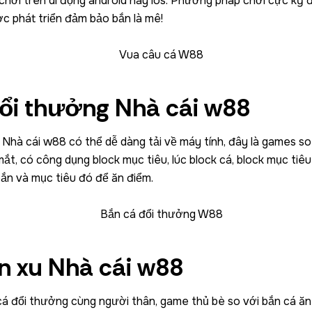
 chơi trên di động android hay ios. Phương pháp chơi cực kỳ đ
c phát triển đảm bảo bắn là mê!
ổi thưởng Nhà cái w88
Nhà cái w88 có thể dễ dàng tải về máy tính, đây là games so
mắt, có công dụng block mục tiêu, lúc block cá, block mục tiêu
ắn và mục tiêu đó để ăn điểm.
n xu Nhà cái w88
á đổi thưởng cùng người thân, game thủ bè so với bắn cá ăn 