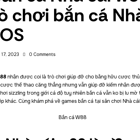
rò chơi bắn cá Nh
IOS
 17, 2023
0
Comments
w88
nhận được coi là trò chơi giúp đỡ cho bằng hữu cược thủ
 cược thể thao căng thẳng nhưng vẫn giúp đỡ kiếm nhận được
ơi sizzling trong giới cá độ tuy nhiên bắn cá vẫn ko bị lu mờ
p khác. Cùng khám phá về games bắn cá tại sân chơi Nhà cái