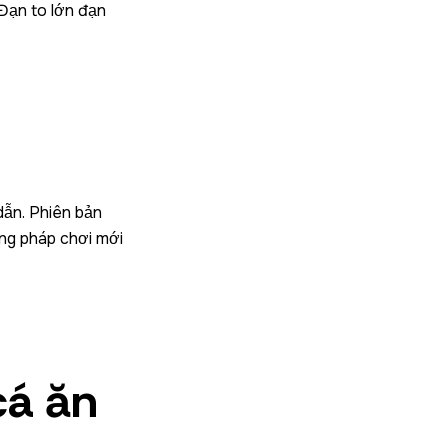
 Đạn to lớn đạn
dẫn. Phiên bản
ơng pháp chơi mới
cá ăn