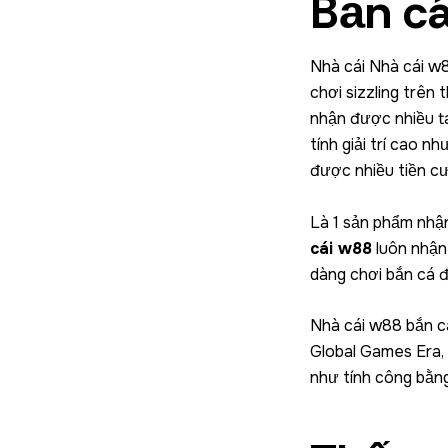
Bắn cá
Nhà cái Nhà cái w8
chơi sizzling trên
nhận được nhiều ta
tính giải trí cao 
được nhiều tiền cư
Là 1 sản phẩm nhậ
cái w88
luôn nhận
dàng chơi bắn cá đ
Nhà cái w88 bắn cá
Global Games Era, 
như tính công bằn