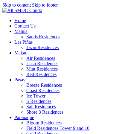
Skip to content
Skip to footer
Home
Contact Us
Manila
Sands Residences
Las Piñas
Twin Residences
Makati
Air Residences
Lush Residences
Mint Residences
Red Residences
Pasay
Breeze Residences
Coast Residences
Ice Tower
S Residences
Sail Residences
Shore 3 Residences
Paranaque
Bloom Residences
Field Residences Tower 9 and 10
Gold Residences