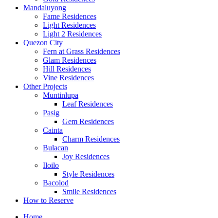
Mandaluyong
Fame Residences
Light Residences
Light 2 Residences
Quezon City
Fern at Grass Residences
Glam Residences
Hill Residences
Vine Residences
Other Projects
Muntinlupa
Leaf Residences
Pasig
Gem Residences
Cainta
Charm Residences
Bulacan
Joy Residences
Iloilo
Style Residences
Bacolod
Smile Residences
How to Reserve
Home