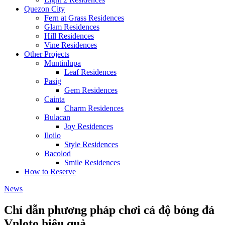
Quezon City
Fern at Grass Residences
Glam Residences
Hill Residences
Vine Residences
Other Projects
Muntinlupa
Leaf Residences
Pasig
Gem Residences
Cainta
Charm Residences
Bulacan
Joy Residences
Iloilo
Style Residences
Bacolod
Smile Residences
How to Reserve
News
Chỉ dẫn phương pháp chơi cá độ bóng đá
Vnloto hiệu quả