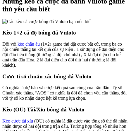
Những kèo cá cược đá banh Vnloto game
thủ yêu cầu biết
Kèo 1×2 cá độ bóng đá Vnloto
Đối với
kèo châu âu
(1×2) game thủ đặt cược bất cứ, trong ba cơ
hội chiến thắng tại kết quả của sự kiện . 1 sử dụng để đại diện cho
đội đầu tiên thắng (thường là đội chủ nhà) , X là đại diện cho kết
quả trận đấu Hòa, 2 là đại diện cho đội thứ hai ( thường là đội
khách).
Cược tỉ số chuẩn xác bóng đá Vnloto
Có nghĩa là dự báo và cược kết quả sau cùng của trận đấu. Tỷ số
Chuẩn xác thắng “AOS” có nghĩa là đội đã chọn yêu cầu thắng đối
với tỷ số ko nhận được liệt kê trong lựa chọn.
Kèo (OU) Tài/Xỉu bóng đá Vnloto
Kèo cược tài xỉu
(OU) có nghĩa là đặt cược vào tổng số thẻ đã nhận
nhận được cả hai đội trong trận đấu. Trường hợp tổng số nhiều hơn