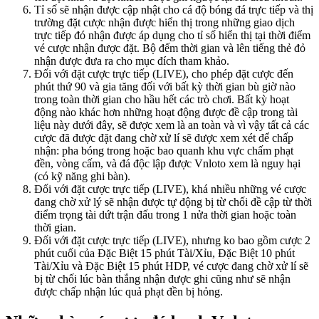
Tỉ số sẽ nhận được cập nhật cho cá độ bóng đá trực tiếp và thị
trường đặt cược nhận được hiển thị trong những giao dịch
trực tiếp đó nhận được áp dụng cho tỉ số hiển thị tại thời điểm
vé cược nhận được đặt. Bộ đếm thời gian và lên tiếng thẻ đỏ
nhận được đưa ra cho mục đích tham khảo.
Đối với đặt cược trực tiếp (LIVE), cho phép đặt cược đến
phút thứ 90 và gia tăng đối với bất kỳ thời gian bù giờ nào
trong toàn thời gian cho hầu hết các trò chơi. Bất kỳ hoạt
động nào khác hơn những hoạt động được đề cập trong tài
liệu này dưới đây, sẽ được xem là an toàn và vì vậy tất cả các
cược đã được đặt đang chờ xử lí sẽ được xem xét để chấp
nhận: pha bóng trong hoặc bao quanh khu vực chấm phạt
đền, vòng cấm, và đá độc lập được Vnloto xem là nguy hại
(có kỹ năng ghi bàn).
Đối với đặt cược trực tiếp (LIVE), khá nhiều những vé cược
đang chờ xử lý sẽ nhận được tự động bị từ chối đề cập từ thời
điểm trọng tài dứt trận đấu trong 1 nửa thời gian hoặc toàn
thời gian.
Đối với đặt cược trực tiếp (LIVE), nhưng ko bao gồm cược 2
phút cuối của Đặc Biệt 15 phút Tài/Xỉu, Đặc Biệt 10 phút
Tài/Xỉu và Đặc Biệt 15 phút HDP, vé cược đang chờ xử lí sẽ
bị từ chối lúc bàn thắng nhận được ghi cũng như sẽ nhận
được chấp nhận lúc quả phạt đền bị hỏng.