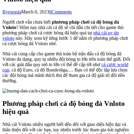
By
eurasia
March 6, 2023
0
Comments
Người chơi vẫn chưa biết
phương pháp chơi cá độ bóng đá
Vnloto
? Hôm nay nhà cái cá độ sẽ chỉ dẫn chi tiết cho game thủ
phương pháp chơi cá cược bóng đá hiệu quả tại
nhà cái uy tín
vnloto
này. Hãy xem kỹ từng bước 1 để nắm rõ phương pháp chơi
cá cược bóng đá Vnloto nhé.
Nhà cái cung cấp cho game thủ toàn bộ trận đấu cá độ bóng đá
Vnloto đa dạng, quy tụ nhiều đội bóng to lớn trên toàn thế giới. Đối
với các giải đấu quy mô to lớn có thể đề cập tới như
cá cược world
cup
, cá độ Euro, cá độ Bundesliga,… Bạn có thể độc lập lựa chọn
các đội bóng mà mình thích thú để tham gia cá độ giải trí đổi tiền
thưởng.
Phương pháp chơi cá độ bóng đá Vnloto
hiệu quả
Nhà cái Vnloto nhiều người biết đến đối với giao diện hiện đại và
thân thiện đối với các bạn, tuy nhiên trước lúc tham gia trải nghiệm