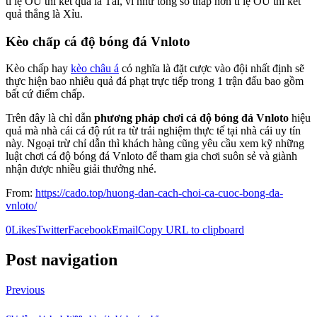
tỉ lệ OU thì kết quả là Tài, ví như tổng số thấp hơn tỉ lệ OU thì kết
quả thắng là Xỉu.
Kèo chấp cá độ bóng đá Vnloto
Kèo chấp hay
kèo châu á
có nghĩa là đặt cược vào đội nhất định sẽ
thực hiện bao nhiêu quả đá phạt trực tiếp trong 1 trận đấu bao gồm
bất cứ điểm chấp.
Trên đây là chỉ dẫn
phương pháp chơi cá độ bóng đá Vnloto
hiệu
quả mà nhà cái cá độ rút ra từ trải nghiệm thực tế tại nhà cái uy tín
này. Ngoại trừ chỉ dẫn thì khách hàng cũng yêu cầu xem kỹ những
luật chơi cá độ bóng đá Vnloto để tham gia chơi suôn sẻ và giành
nhận được nhiều giải thưởng nhé.
From:
https://cado.top/huong-dan-cach-choi-ca-cuoc-bong-da-
vnloto/
0
Likes
Twitter
Facebook
Email
Copy URL to clipboard
Post navigation
Previous