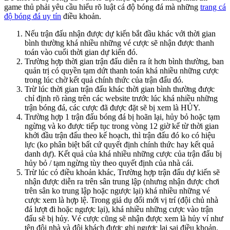
game thủ phải yêu cầu hiểu rõ luật cá độ bóng đá mà những
trang cá
độ bóng đá uy tín
điều khoản.
Nếu trận đấu nhận được dự kiến bắt đầu khác với thời gian
bình thường khá nhiều những vé cược sẽ nhận được thanh
toán vào cuối thời gian dự kiến đó.
Trường hợp thời gian trận đấu diễn ra ít hơn bình thường, ban
quản trị có quyền tạm dứt thanh toán khá nhiều những cược
trong lúc chờ kết quả chính thức của trận đấu đó.
Trừ lúc thời gian trận đấu khác thời gian bình thường được
chỉ định rõ ràng trên các website trước lúc khá nhiều những
trận bóng đá, các cược đã được đặt sẽ bị xem là HỦY.
Trường hợp 1 trận đấu bóng đá bị hoãn lại, hủy bỏ hoặc tạm
ngừng và ko được tiếp tục trong vòng 12 giờ kể từ thời gian
khởi đầu trận đấu theo kế hoạch, thì trận đấu đó ko có hiệu
lực (ko phân biệt bất cứ quyết định chính thức hay kết quả
danh dự). Kết quả của khá nhiều những cược của trận đấu bị
hủy bỏ / tạm ngừng tùy theo quyết định của nhà cái.
Trừ lúc có điều khoản khác, Trường hợp trận đấu dự kiến sẽ
nhận được diễn ra trên sân trung lập (nhưng nhận được chơi
trên sân ko trung lập hoặc ngược lại) khá nhiều những vé
cược xem là hợp lệ. Trong giả dụ đổi mới vị trí (đội chủ nhà
đá lượt đi hoặc ngược lại), khá nhiều những cược vào trận
đấu sẽ bị hủy. Vé cược cũng sẽ nhận được xem là hủy ví như
tên đội nhà và đội khách được ghi ngược lại sai điều khoản.