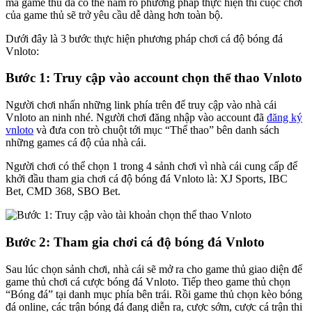
mà game thủ đã có thể nắm rõ phương pháp thực hiện thì cuộc chơi
của game thủ sẽ trở yêu cầu dễ dàng hơn toàn bộ.
Dưới đây là 3 bước thực hiện phương pháp chơi cá độ bóng đá
Vnloto:
Bước 1: Truy cập vào account chọn thể thao Vnloto
Người chơi nhấn những link phía trên để truy cập vào nhà cái
Vnloto an ninh nhé. Người chơi đăng nhập vào account đã
đăng ký
vnloto
và đưa con trò chuột tới mục “Thể thao” bên danh sách
những games cá độ của nhà cái.
Người chơi có thể chọn 1 trong 4 sảnh chơi vì nhà cái cung cấp để
khởi đầu tham gia chơi cá độ bóng đá Vnloto là: XJ Sports, IBC
Bet, CMD 368, SBO Bet.
Bước 2: Tham gia chơi cá độ bóng đá Vnloto
Sau lúc chọn sảnh chơi, nhà cái sẽ mở ra cho game thủ giao diện để
game thủ chơi cá cược bóng đá Vnloto. Tiếp theo game thủ chọn
“Bóng đá” tại danh mục phía bên trái. Rồi game thủ chọn kèo bóng
đá online, các trận bóng đá đang diễn ra, cược sớm, cược cá trận thi