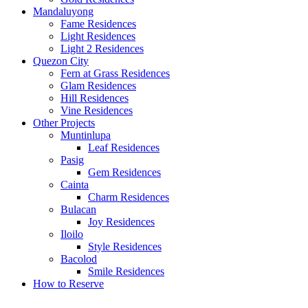
Mandaluyong
Fame Residences
Light Residences
Light 2 Residences
Quezon City
Fern at Grass Residences
Glam Residences
Hill Residences
Vine Residences
Other Projects
Muntinlupa
Leaf Residences
Pasig
Gem Residences
Cainta
Charm Residences
Bulacan
Joy Residences
Iloilo
Style Residences
Bacolod
Smile Residences
How to Reserve