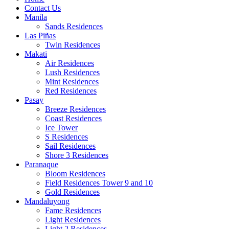
Contact Us
Manila
Sands Residences
Las Piñas
Twin Residences
Makati
Air Residences
Lush Residences
Mint Residences
Red Residences
Pasay
Breeze Residences
Coast Residences
Ice Tower
S Residences
Sail Residences
Shore 3 Residences
Paranaque
Bloom Residences
Field Residences Tower 9 and 10
Gold Residences
Mandaluyong
Fame Residences
Light Residences
Light 2 Residences