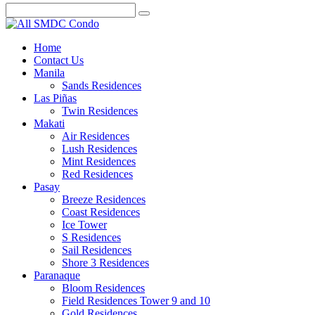
Home
Contact Us
Manila
Sands Residences
Las Piñas
Twin Residences
Makati
Air Residences
Lush Residences
Mint Residences
Red Residences
Pasay
Breeze Residences
Coast Residences
Ice Tower
S Residences
Sail Residences
Shore 3 Residences
Paranaque
Bloom Residences
Field Residences Tower 9 and 10
Gold Residences