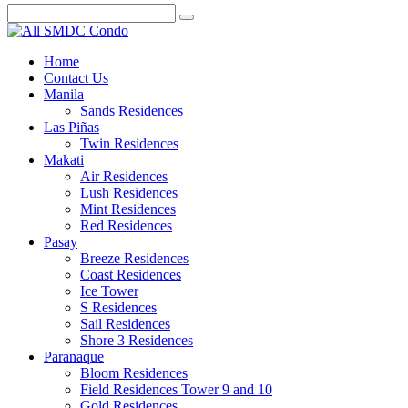
Home
Contact Us
Manila
Sands Residences
Las Piñas
Twin Residences
Makati
Air Residences
Lush Residences
Mint Residences
Red Residences
Pasay
Breeze Residences
Coast Residences
Ice Tower
S Residences
Sail Residences
Shore 3 Residences
Paranaque
Bloom Residences
Field Residences Tower 9 and 10
Gold Residences