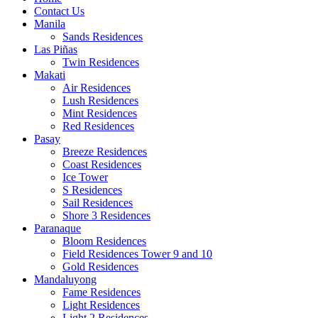
Contact Us
Manila
Sands Residences
Las Piñas
Twin Residences
Makati
Air Residences
Lush Residences
Mint Residences
Red Residences
Pasay
Breeze Residences
Coast Residences
Ice Tower
S Residences
Sail Residences
Shore 3 Residences
Paranaque
Bloom Residences
Field Residences Tower 9 and 10
Gold Residences
Mandaluyong
Fame Residences
Light Residences
Light 2 Residences