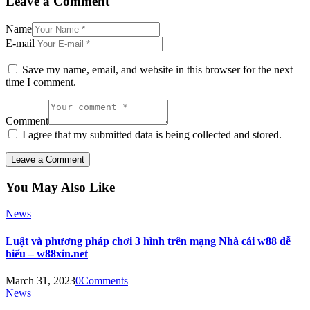
Leave a Comment
Name
E-mail
Save my name, email, and website in this browser for the next
time I comment.
Comment
I agree that my submitted data is being collected and stored.
You May Also Like
News
Luật và phương pháp chơi 3 hình trên mạng Nhà cái w88 dễ
hiểu – w88xin.net
March 31, 2023
0
Comments
News