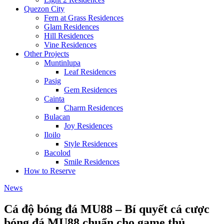
Quezon City
Fern at Grass Residences
Glam Residences
Hill Residences
Vine Residences
Other Projects
Muntinlupa
Leaf Residences
Pasig
Gem Residences
Cainta
Charm Residences
Bulacan
Joy Residences
Iloilo
Style Residences
Bacolod
Smile Residences
How to Reserve
News
Cá độ bóng đá MU88 – Bí quyết cá cược
bóng đá MU88 chuẩn cho game thủ