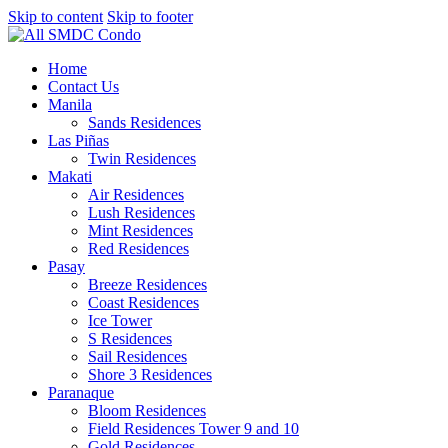
Skip to content
Skip to footer
Home
Contact Us
Manila
Sands Residences
Las Piñas
Twin Residences
Makati
Air Residences
Lush Residences
Mint Residences
Red Residences
Pasay
Breeze Residences
Coast Residences
Ice Tower
S Residences
Sail Residences
Shore 3 Residences
Paranaque
Bloom Residences
Field Residences Tower 9 and 10
Gold Residences