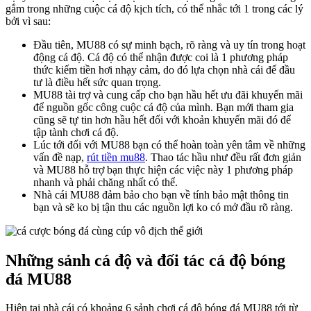
gắm trong những cuộc cá độ kịch tích, có thể nhắc tới 1 trong các lý
bởi vì sau:
Đầu tiên, MU88 có sự minh bạch, rõ ràng và uy tín trong hoạt
động cá độ. Cá độ có thể nhận được coi là 1 phương pháp
thức kiếm tiền hơi nhạy cảm, do đó lựa chọn nhà cái để đầu
tư là điều hết sức quan trọng.
MU88 tài trợ và cung cấp cho bạn hầu hết ưu đãi khuyến mãi
để nguồn gốc công cuộc cá độ của mình. Bạn mới tham gia
cũng sẽ tự tin hơn hầu hết đối với khoản khuyến mãi đó để
tập tành chơi cá độ.
Lúc tới đối với MU88 bạn có thể hoàn toàn yên tâm về những
vấn đề nạp,
rút tiền mu88
. Thao tác hầu như đều rất đơn giản
và MU88 hỗ trợ bạn thực hiện các việc này 1 phương pháp
nhanh và phải chăng nhất có thể.
Nhà cái MU88 đảm bảo cho bạn về tính bảo mật thông tin
bạn và sẽ ko bị tận thu các nguồn lợi ko có mở đầu rõ ràng.
Những sảnh cá độ và đối tác cá độ bóng
đá MU88
Hiện tại nhà cái có khoảng 6 sảnh chơi cá độ bóng đá MU88 tới từ