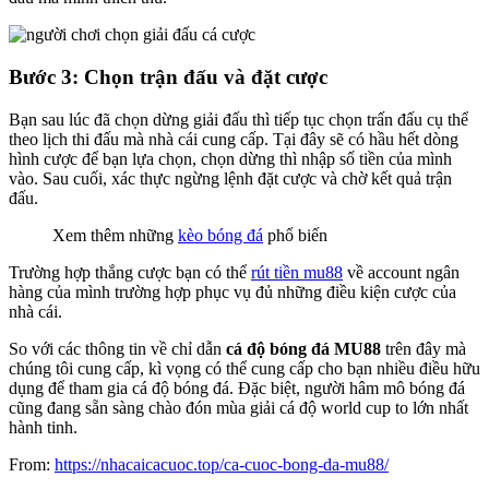
Bước 3: Chọn trận đấu và đặt cược
Bạn sau lúc đã chọn dừng giải đấu thì tiếp tục chọn trấn đấu cụ thể
theo lịch thi đấu mà nhà cái cung cấp. Tại đây sẽ có hầu hết dòng
hình cược để bạn lựa chọn, chọn dừng thì nhập số tiền của mình
vào. Sau cuối, xác thực ngừng lệnh đặt cược và chờ kết quả trận
đấu.
Xem thêm những
kèo bóng đá
phổ biến
Trường hợp thắng cược bạn có thể
rút tiền mu88
về account ngân
hàng của mình trường hợp phục vụ đủ những điều kiện cược của
nhà cái.
So với các thông tin về chỉ dẫn
cá độ bóng đá MU88
trên đây mà
chúng tôi cung cấp, kì vọng có thể cung cấp cho bạn nhiều điều hữu
dụng để tham gia cá độ bóng đá. Đặc biệt, người hâm mô bóng đá
cũng đang sẵn sàng chào đón mùa giải cá độ world cup to lớn nhất
hành tinh.
From:
https://nhacaicacuoc.top/ca-cuoc-bong-da-mu88/