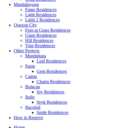
Mandaluyong
Fame Residences
Light Residences
Light 2 Residences
Quezon City
Fern at Grass Residences
Glam Residences
Hill Residences
Vine Residences
Other Projects
Muntinlupa
Leaf Residences
Pasig
Gem Residences
Cainta
Charm Residences
Bulacan
Joy Residences
Iloilo
Style Residences
Bacolod
Smile Residences
How to Reserve
Home