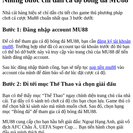
Những bước chỉ dẫn cá độ bóng đá MU88
Nhà cái hàng hiệu sẽ chỉ dẫn chi tiết cho game thủ phương pháp
chơi cá cược Mu88 chuẩn nhất qua 3 bước dưới:
Bước 1: Đăng nhập account MU88
Để có thể tham gia cá độ bóng đá MU88, bạn cần
đăng ký tài khoản
mu88
. Trường hợp như đã có account tạo tài khoản trước đó thì bạn
có thể bỏ dở bước này và truy cập vào trang chủ của MU88 để tiến
hành đăng nhập account.
Sau lúc đăng nhập thành công, bạn sẽ tiếp tục
nạp tiền mu88
vào
account của mình để đảm bảo số dư lúc đặt cược cá độ.
Bước 2: Đi tới mục Thể Thao và chọn giải đấu
Bạn có thể thấy mục “Thể Thao” ngay chính diện trang chủ của nhà
cái. Tại đây có 6 sảnh trò chơi cá độ cho bạn chọn lựa. Game thủ có
thể chọn bất kì sảnh nào mà mình muốn chơi. Sau đó, chọn hạng
mục “Bóng đá” để tham gia cá độ bóng đá MU88.
MU88 cung cấp cho bạn hầu hết giải đấu: Ngoại Hạng Anh, giải vô
địch AFC Châu Á, UEFA Super Cup… Bạn tiến hành chọn giải
đấu mà mình thích thú.