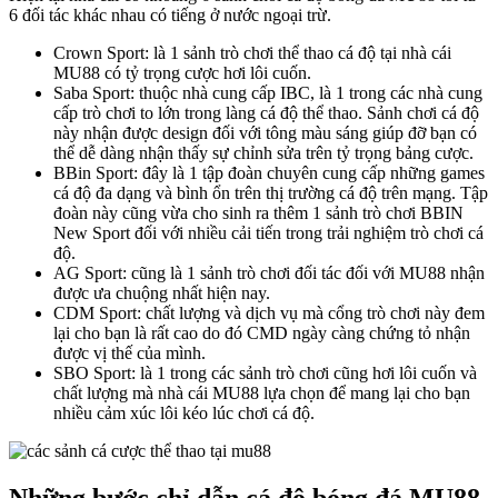
6 đối tác khác nhau có tiếng ở nước ngoại trừ.
Crown Sport: là 1 sảnh trò chơi thể thao cá độ tại nhà cái
MU88 có tỷ trọng cược hơi lôi cuốn.
Saba Sport: thuộc nhà cung cấp IBC, là 1 trong các nhà cung
cấp trò chơi to lớn trong làng cá độ thể thao. Sảnh chơi cá độ
này nhận được design đối với tông màu sáng giúp đỡ bạn có
thể dễ dàng nhận thấy sự chỉnh sửa trên tỷ trọng bảng cược.
BBin Sport: đây là 1 tập đoàn chuyên cung cấp những games
cá độ đa dạng và bình ổn trên thị trường cá độ trên mạng. Tập
đoàn này cũng vừa cho sinh ra thêm 1 sảnh trò chơi BBIN
New Sport đối với nhiều cải tiến trong trải nghiệm trò chơi cá
độ.
AG Sport: cũng là 1 sảnh trò chơi đối tác đối với MU88 nhận
được ưa chuộng nhất hiện nay.
CDM Sport: chất lượng và dịch vụ mà cổng trò chơi này đem
lại cho bạn là rất cao do đó CMD ngày càng chứng tỏ nhận
được vị thế của mình.
SBO Sport: là 1 trong các sảnh trò chơi cũng hơi lôi cuốn và
chất lượng mà nhà cái MU88 lựa chọn để mang lại cho bạn
nhiều cảm xúc lôi kéo lúc chơi cá độ.