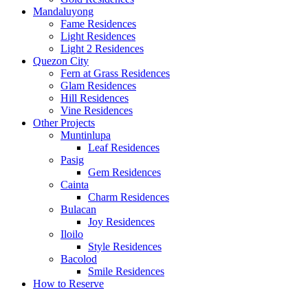
Mandaluyong
Fame Residences
Light Residences
Light 2 Residences
Quezon City
Fern at Grass Residences
Glam Residences
Hill Residences
Vine Residences
Other Projects
Muntinlupa
Leaf Residences
Pasig
Gem Residences
Cainta
Charm Residences
Bulacan
Joy Residences
Iloilo
Style Residences
Bacolod
Smile Residences
How to Reserve