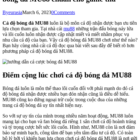
By
eurasia
March 6, 2023
0
Comments
Cá độ bóng đá MU88
luôn là bộ môn cá độ nhận được bạn ưu tiên
lựa chọn tham gia. Tại nhà cái
mu88
những trận đấu bóng nảy lửa
và lôi cuốn luôn nhận được cập nhật miết và miết nhằm phục vụ
nhu cầu cá độ của bạn. Vậy cá độ bóng đá MU88 chơi như thế nào?
Bạn hãy cùng nhà cái cá độ đọc qua bài viết sau đây để biết rõ hơn
phương pháp cá độ bóng đá MU88.
Điểm cộng lúc chơi cá độ bóng đá MU88
Bóng đá luôn là môn thể thao lôi cuốn đối với phái mạnh do đó cá
độ bóng đá nhận được nhiều bạn đón nhận cũng là điều dễ hiểu.
MU88 cũng ko đứng ngoại trừ cuộc trong cuộc đua của những
trang cá độ bóng đá uy tín nhất hiện nay.
So với sự uy tín của mình trong nhiều năm hoạt động, MU88 luôn
mang lại cho bạn và fan bóng đá riêng 1 sân chơi cá độ hoành tráng
và tỷ trọng cược hết sức lôi cuốn. Hình như, MU88 còn là nơi đảm
bảo sự minh bạch, công tâm để bạn yên tâm đầu tư cá độ. Có toàn
bộ lý bởi vì khiến bạn lựa chọn chơi cá độ bóng đá MU88 là nơi gửi