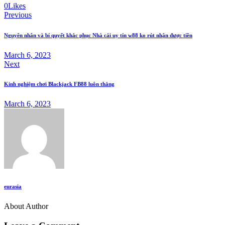
Twitter
Facebook
Email
Copy
0
Likes
Post
URL
Previous
to
navigation
clipboard
Nguyên nhân và bí quyết khắc phục Nhà cái uy tín w88 ko rút nhận được tiền
March 6, 2023
Next
Kinh nghiệm chơi Blackjack FB88 luôn thắng
March 6, 2023
eurasia
About Author