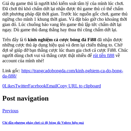
Giả dụ game thủ là người khó kiểm soát tâm lý của mình lúc chơi.
Đã chơi thì khó chấm dứt lại nhận được thì game thủ có thể chấm
dứt phương pháp đặt thời gian. Trước lúc nguồn gốc chơi, game thủ
ngừng cho mình 1 khung thời gian. Và đặt báo giờ cho khoảng thời
gian đó. Lúc chuông báo vang lên game thủ lập tức chấm dứt lại
ngay. Dù game thủ đang thắng hay thua thì cũng chấm dứt lại.
Trên đây là 6
kinh nghiệm cá cược bóng đá Fi88
đã nhận được
những cược thủ áp dụng hiệu quả và đem lại chiến thắng to. Chờ
đợi sẽ giúp đỡ bạn thắng cược lúc tham gia chơi cá cược Fi88. Chúc
người dùng chơi vui và thắng cược thật nhiều để
rút tiền fi88
về
account của mình nhé!
Link gốc:
https://trangcadobongda.com/kinh-nghiem-ca-do-bong-
da-fi88/
0
Likes
Twitter
Facebook
Email
Copy URL to clipboard
Post navigation
Previous
Chỉ dẫn phương pháp chơi cá độ bóng đá Vnloto hiệu quả