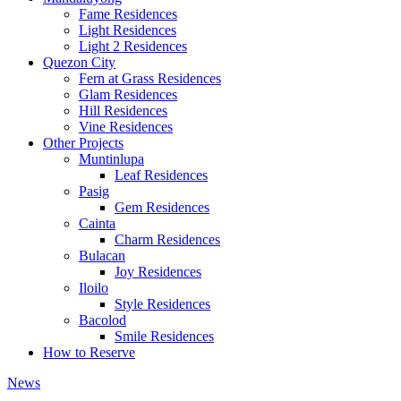
Fame Residences
Light Residences
Light 2 Residences
Quezon City
Fern at Grass Residences
Glam Residences
Hill Residences
Vine Residences
Other Projects
Muntinlupa
Leaf Residences
Pasig
Gem Residences
Cainta
Charm Residences
Bulacan
Joy Residences
Iloilo
Style Residences
Bacolod
Smile Residences
How to Reserve
News