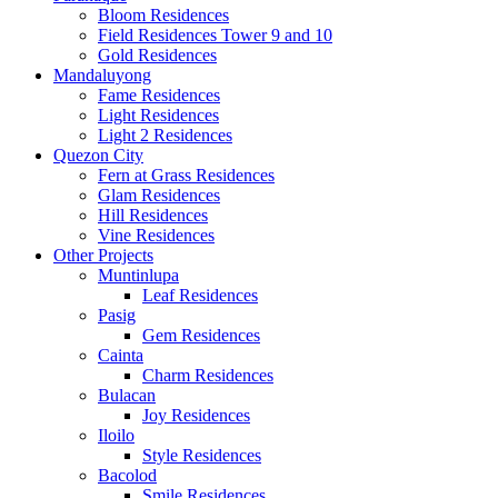
Bloom Residences
Field Residences Tower 9 and 10
Gold Residences
Mandaluyong
Fame Residences
Light Residences
Light 2 Residences
Quezon City
Fern at Grass Residences
Glam Residences
Hill Residences
Vine Residences
Other Projects
Muntinlupa
Leaf Residences
Pasig
Gem Residences
Cainta
Charm Residences
Bulacan
Joy Residences
Iloilo
Style Residences
Bacolod
Smile Residences