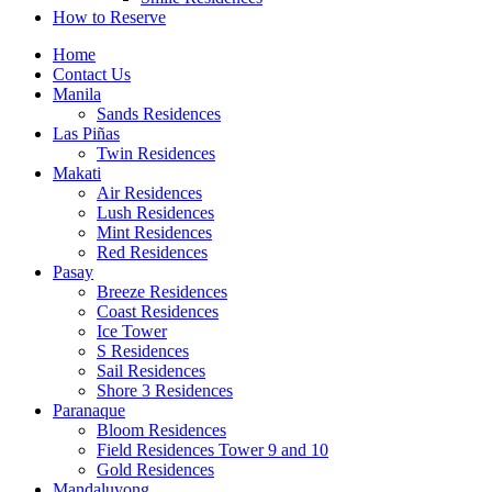
How to Reserve
Home
Contact Us
Manila
Sands Residences
Las Piñas
Twin Residences
Makati
Air Residences
Lush Residences
Mint Residences
Red Residences
Pasay
Breeze Residences
Coast Residences
Ice Tower
S Residences
Sail Residences
Shore 3 Residences
Paranaque
Bloom Residences
Field Residences Tower 9 and 10
Gold Residences
Mandaluyong