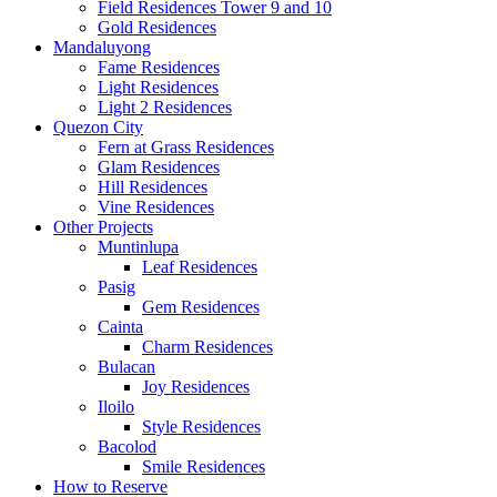
Field Residences Tower 9 and 10
Gold Residences
Mandaluyong
Fame Residences
Light Residences
Light 2 Residences
Quezon City
Fern at Grass Residences
Glam Residences
Hill Residences
Vine Residences
Other Projects
Muntinlupa
Leaf Residences
Pasig
Gem Residences
Cainta
Charm Residences
Bulacan
Joy Residences
Iloilo
Style Residences
Bacolod
Smile Residences
How to Reserve