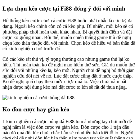
Lựa chọn kèo cược tại Fi88 đống ý đối với mình
Hệ thống kèo cược chơi cá cược Fi88 buộc phải nhắc là cực kỳ đa
dạng. Ngoài kèo chính còn có cả kèo phụ. Dĩ nhiên, mỗi kèo sẽ có
phương pháp chơi hoàn toàn khác nhau. Bí quyết tính điểm và đặt
cược ko giống nhau. Bởi thế, muốn chiến thắng game thủ đề nghị
chọn kèo thân thuộc đối với mình. Chọn kèo dễ hiểu và bản thân đã
có kinh nghiệm chơi trước đó.
Có các kèo rất thú vị, tỷ trọng thưởng cao nhưng game thủ lại ko
hiểu. Thì hoàn toàn ko đề nghị mạo hiểm thử sức. Giả dụ muốn thử
sức đối với những kèo lạ, kèo mới. Người chơi đề nghị bỏ thời gian
nghiên cứu đôi nét về nó. Lúc đặt cược cũng đặt ở mức cược thấp.
Ko đề nghị quá chạy theo mức cược quá to. Việc chưa nắm bắt
nhận được nội dung kèo mà đặt cược to lớn sẽ rất dễ thua nặng.
Ko dồn cược hay giàn kèo
1 kinh nghiệm cá cược bóng đá Fi88 to mà những tay chơi mới đề
nghị nắm là việc dồn cược và giàn kèo. Dồn cược cho 1 trận đấu
nào đó quá đôi lúc chưa chắc hẳn sẽ có nhiều hào kiệt lỗ to. Người
chơi chỉ đề nghị dồn lúc bản thân nắm trong tay xác suất thắng cao.