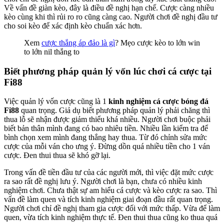
Về vấn đề giàn kèo, đây là điều đề nghị hạn chế. Cược càng nhiều
kèo cùng khi thì rủi ro ro cũng càng cao. Người chơi đề nghị đầu tư
cho soi kèo để xác định kèo chuẩn xác hơn.
Xem
cược thắng áp đảo là gì
? Mẹo cược kèo to lớn win
to lớn nil thắng to
Biết phương pháp quản lý vốn lúc chơi cá cược tại
Fi88
Việc quản lý vốn cược cũng là 1
kinh nghiệm cá cược bóng đá
Fi88
quan trọng. Giả dụ biết phương pháp quản lý phải chăng thì
thua lỗ sẽ nhận được giảm thiểu khá nhiều. Người chơi buộc phải
biết bản thân mình đang có bao nhiêu tiền. Nhiều lần kiểm tra để
bình chọn xem mình đang thắng hay thua. Từ đó chỉnh sửa mức
cược của mỗi ván cho ưng ý. Đừng dồn quá nhiều tiền cho 1 ván
cược. Đen thui thua sẽ khó gỡ lại.
Trong vấn đề tiền đầu tư của các người mới, thì việc đặt mức cược
ra sao rất đề nghị lưu ý. Người chơi là bạn, chưa có nhiều kinh
nghiệm chơi. Chưa thật sự am hiểu cá cược và kèo cược ra sao. Thì
vấn đề làm quen và tích kinh nghiệm giai đoạn đầu rất quan trọng.
Người chơi chỉ đề nghị tham gia cược đối với mức thấp. Vừa để làm
quen, vừa tích kinh nghiệm thực tế. Đen thui thua cũng ko thua quá