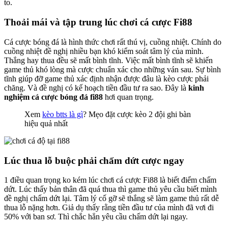
to.
Thoải mái và tập trung lúc chơi cá cược Fi88
Cá cược bóng đá là hình thức chơi rất thú vị, cuồng nhiệt. Chính do
cuồng nhiệt đề nghị nhiều bạn khó kiểm soát tâm lý của mình.
Thắng hay thua đều sẽ mất bình tĩnh. Việc mất bình tĩnh sẽ khiến
game thủ khó lòng mà cược chuẩn xác cho những ván sau. Sự bình
tĩnh giúp đỡ game thủ xác định nhận được đâu là kèo cược phải
chăng. Và đề nghị có kế hoạch tiền đầu tư ra sao. Đây là
kinh
nghiệm cá cược bóng đá fi88
hơi quan trọng.
Xem
kèo btts là gì
? Mẹo đặt cược kèo 2 đội ghi bàn
hiệu quả nhất
Lúc thua lỗ buộc phải chấm dứt cược ngay
1 điều quan trọng ko kém lúc chơi cá cược Fi88 là biết điểm chấm
dứt. Lúc thấy bản thân đã quá thua thì game thủ yêu cầu biết mình
đề nghị chấm dứt lại. Tâm lý cố gỡ sẽ thắng sẽ làm game thủ rất dễ
thua lỗ nặng hơn. Giả dụ thấy rằng tiền đầu tư của mình đã vơi đi
50% với ban sơ. Thì chắc hẳn yêu cầu chấm dứt lại ngay.