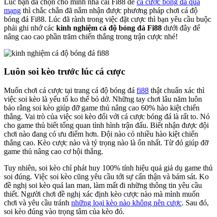
Lúc bạn đã chọn cho mình nhà cái Fi88 để
cá cược bóng đá qua
mạng
thì chắc chắn đã nắm nhận được phương pháp chơi cá độ
bóng đá Fi88. Lúc đã rành trong việc đặt cược thì bạn yêu cầu buộc
phải ghi nhớ các
kinh nghiệm cá độ bóng đá Fi88
dưới đây để
nâng cao cao phần trăm chiến thắng trong trận cược nhé!
Luôn soi kèo trước lúc cá cược
Muốn chơi cá cược tại trang cá độ bóng đá
fi88
thật chuẩn xác thì
việc soi kèo là yếu tố ko thể bỏ dở. Những tay chơi lâu năm luôn
bảo rằng soi kèo giúp đỡ game thủ nâng cao 60% hào kiệt chiến
thắng. Vai trò của việc soi kèo đối với cá cược bóng đá là rất to. Nó
cho game thủ biết tổng quan tình hình trận đấu. Biết nhận được đội
chơi nào đang có ưu điểm hơn. Đội nào có nhiều hào kiệt chiến
thắng cao. Kèo cược nào và tỷ trọng nào là ổn nhất. Từ đó giúp đỡ
game thủ nâng cao cơ hội thắng.
Tuy nhiên, soi kèo chỉ phát huy 100% tính hiệu quả giả dụ game thủ
soi đúng. Việc soi kèo cũng yêu cầu tới sự cẩn thận và bám sát. Ko
đề nghị soi kèo quá lan man, làm mất đi những thông tin yêu cầu
thiết. Người chơi đề nghị xác định kèo cược nào mà mình muốn
chơi và yêu cầu tránh
những loại kèo nào không nên cược
. Sau đó,
soi kèo đúng vào trọng tâm của kèo đó.