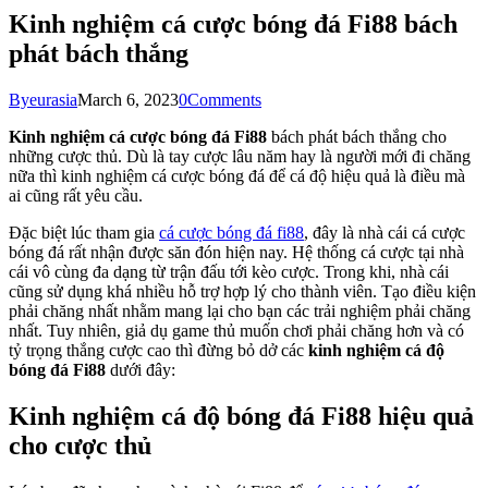
Kinh nghiệm cá cược bóng đá Fi88 bách
phát bách thắng
By
eurasia
March 6, 2023
0
Comments
Kinh nghiệm cá cược bóng đá Fi88
bách phát bách thắng cho
những cược thủ. Dù là tay cược lâu năm hay là người mới đi chăng
nữa thì kinh nghiệm cá cược bóng đá để cá độ hiệu quả là điều mà
ai cũng rất yêu cầu.
Đặc biệt lúc tham gia
cá cược bóng đá fi88
, đây là nhà cái cá cược
bóng đá rất nhận được săn đón hiện nay. Hệ thống cá cược tại nhà
cái vô cùng đa dạng từ trận đấu tới kèo cược. Trong khi, nhà cái
cũng sử dụng khá nhiều hỗ trợ hợp lý cho thành viên. Tạo điều kiện
phải chăng nhất nhằm mang lại cho bạn các trải nghiệm phải chăng
nhất. Tuy nhiên, giả dụ game thủ muốn chơi phải chăng hơn và có
tỷ trọng thắng cược cao thì đừng bỏ dở các
kinh nghiệm cá độ
bóng đá Fi88
dưới đây:
Kinh nghiệm cá độ bóng đá Fi88 hiệu quả
cho cược thủ