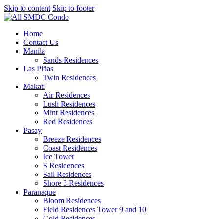
Skip to content
Skip to footer
Home
Contact Us
Manila
Sands Residences
Las Piñas
Twin Residences
Makati
Air Residences
Lush Residences
Mint Residences
Red Residences
Pasay
Breeze Residences
Coast Residences
Ice Tower
S Residences
Sail Residences
Shore 3 Residences
Paranaque
Bloom Residences
Field Residences Tower 9 and 10
Gold Residences