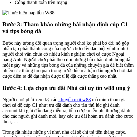
Cổng thanh toán trên mạng
Bước 3: Tham khảo những bài nhận định cúp C1
và tips bóng đá
Bước này tương đối quan trọng người chơi ko phải bỏ dở, nó góp
phần tạo phải thành công của người chơi đấy đặc biệt ví như như
người chơi vẫn chưa có nhiều kinh nghiệm chơi cá cược Ngoại
hạng Anh. Người chơi phải theo dõi những bài nhận định bóng đá
mỗi ngày và những tips bóng đá của những chuyên gia để biết thêm
nhiều các thông tin quan trọng trước lúc mà trận đấu người chơi đặt
cược diễn ra để đạt nhận được tỉ lệ đặt cược thắng cao nhất.
Bước 4: Lựa chọn ưu đãi Nhà cái uy tín w88 ưng ý
Người chơi phải xem kỹ các
khuyến mãi w88
mà mình tham gia
chơi cá độ cúp C1 như: ưu đãi dành cho tân thủ lúc ghi danh
account khi giải đấu đang diễn ra, tiền cược miễn phí thường dành
cho các người ghi danh mới, hay các ưu đãi hoàn trả dành cho cược
thua,….
Trong rất nhiều những ví như, nhà cái sẽ chỉ trả tiền thắng cược,