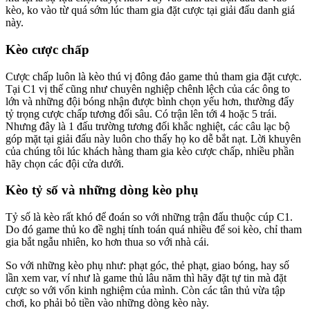
kèo, ko vào từ quá sớm lúc tham gia đặt cược tại giải đấu danh giá
này.
Kèo cược chấp
Cược chấp luôn là kèo thú vị đông đảo game thủ tham gia đặt cược.
Tại C1 vị thế cũng như chuyên nghiệp chênh lệch của các ông to
lớn và những đội bóng nhận được bình chọn yếu hơn, thường đẩy
tỷ trọng cược chấp tương đối sâu. Có trận lên tới 4 hoặc 5 trái.
Nhưng đây là 1 đấu trường tương đối khắc nghiệt, các câu lạc bộ
góp mặt tại giải đấu này luôn cho thấy họ ko dễ bắt nạt. Lời khuyên
của chúng tôi lúc khách hàng tham gia kèo cược chấp, nhiều phần
hãy chọn các đội cửa dưới.
Kèo tỷ số và những dòng kèo phụ
Tỷ số là kèo rất khó để đoán so với những trận đấu thuộc cúp C1.
Do đó game thủ ko đề nghị tính toán quá nhiều để soi kèo, chỉ tham
gia bắt ngẫu nhiên, ko hơn thua so với nhà cái.
So với những kèo phụ như: phạt góc, thẻ phạt, giao bóng, hay số
lần xem var, ví như là game thủ lâu năm thì hãy đặt tự tin mà đặt
cược so với vốn kinh nghiệm của mình. Còn các tân thủ vừa tập
chơi, ko phải bỏ tiền vào những dòng kèo này.