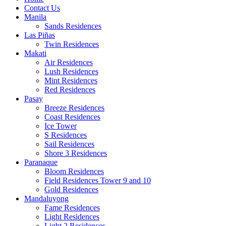
Contact Us
Manila
Sands Residences
Las Piñas
Twin Residences
Makati
Air Residences
Lush Residences
Mint Residences
Red Residences
Pasay
Breeze Residences
Coast Residences
Ice Tower
S Residences
Sail Residences
Shore 3 Residences
Paranaque
Bloom Residences
Field Residences Tower 9 and 10
Gold Residences
Mandaluyong
Fame Residences
Light Residences
Light 2 Residences