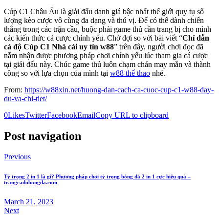
Cúp C1 Châu Âu là giải đấu danh giá bậc nhất thế giới quy tụ số
lượng kèo cược vô cùng đa dạng và thú vị. Để có thể dành chiến
thắng trong các trận cầu, buộc phải game thủ cần trang bị cho mình
các kiến thức cá cược chính yếu. Chờ đợi so với bài viết “
Chỉ dẫn
cá độ Cúp C1 Nhà cái uy tín w88
” trên đây, người chơi đọc đã
nắm nhận được phương pháp chơi chính yếu lúc tham gia cá cược
tại giải đấu này. Chúc game thủ luôn chạm chán may mắn và thành
công so với lựa chọn của mình tại
w88 thể thao
nhé.
From:
https://w88xin.net/huong-dan-cach-ca-cuoc-cup-c1-w88-day-
du-va-chi-tiet/
0
Likes
Twitter
Facebook
Email
Copy URL to clipboard
Post navigation
Previous
Tỷ trọng 2 in 1 là gì? Phương pháp chơi tỷ trọng bóng đá 2 in 1 cực hiệu quả –
trangcadobongda.com
March 21, 2023
Next