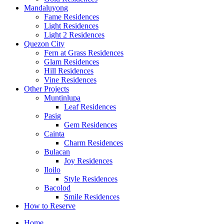
Mandaluyong
Fame Residences
Light Residences
Light 2 Residences
Quezon City
Fern at Grass Residences
Glam Residences
Hill Residences
Vine Residences
Other Projects
Muntinlupa
Leaf Residences
Pasig
Gem Residences
Cainta
Charm Residences
Bulacan
Joy Residences
Iloilo
Style Residences
Bacolod
Smile Residences
How to Reserve
Home