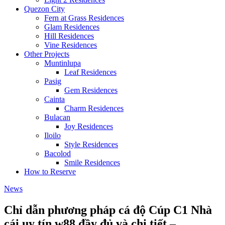
Quezon City
Fern at Grass Residences
Glam Residences
Hill Residences
Vine Residences
Other Projects
Muntinlupa
Leaf Residences
Pasig
Gem Residences
Cainta
Charm Residences
Bulacan
Joy Residences
Iloilo
Style Residences
Bacolod
Smile Residences
How to Reserve
News
Chỉ dẫn phương pháp cá độ Cúp C1 Nhà
cái uy tín w88 đầy đủ và chi tiết –