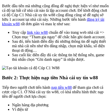
Bước đầu tiên mà những cộng đồng đề nghị thực hiện ví như muốn
cá độ tại bất cứ nhà cái nào là lập account chơi. Để khởi động chơi
cá độ Cúp C1 Nhà cái uy tín w88 cộng đồng cũng sẽ đề nghị sở
hữu 1 account tại nhà cái này. Những bước tiến hành
đăng ký tài
khoản w88
rất đơn giản và mau lẹ như sau:
Truy cập
link vào w88
chuẩn để vào trang web nhà cái =>
Chọn mục “Tham gia ngay” để chắc hẳn ghi danh account.
Sau đó, tiến hành điền đầy đủ những thông tin đề nghị thiết
mà nhà cái nên như tên đăng nhập, chọn mật khẩu, số điện
thoại di động…
Sau cuối lúc điền đầy đủ các thông tin hệ thống nên, game
thủ nhấn chọn “Ghi danh ngay” là nhận được.
Bước 2: Thực hiện nạp tiền Nhà cái uy tín w88
Tiếp theo người chơi tiến hành
nạp tiền w88
để tham gia chơi cá
cược cúp C1. Ở Nhà cái uy tín w88, có khá nhiều hình thức nạp
tiền để người chơi lựa chọn:
Ngân hàng địa phương
Ví điện tử