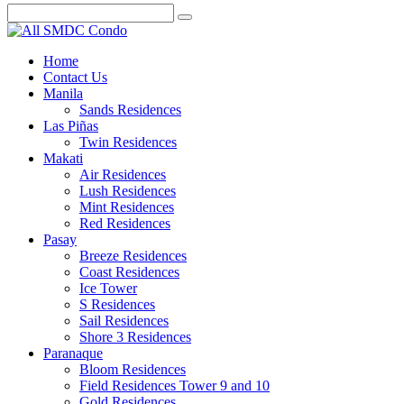
Home
Contact Us
Manila
Sands Residences
Las Piñas
Twin Residences
Makati
Air Residences
Lush Residences
Mint Residences
Red Residences
Pasay
Breeze Residences
Coast Residences
Ice Tower
S Residences
Sail Residences
Shore 3 Residences
Paranaque
Bloom Residences
Field Residences Tower 9 and 10
Gold Residences