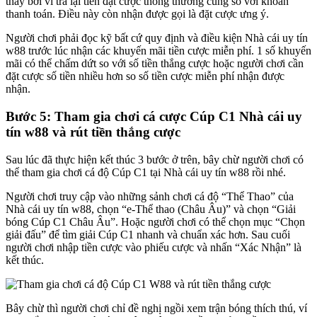
thay bởi vì trả lại tiền đặt cược thông thường cùng so với khoản
thanh toán. Điều này còn nhận được gọi là đặt cược ưng ý.
Người chơi phải đọc kỹ bất cứ quy định và điều kiện Nhà cái uy tín
w88 trước lúc nhận các khuyến mãi tiền cược miễn phí. 1 số khuyến
mãi có thể chấm dứt so với số tiền thắng cược hoặc người chơi cần
đặt cược số tiền nhiều hơn so số tiền cược miễn phí nhận được
nhận.
Bước 5: Tham gia chơi cá cược Cúp C1 Nhà cái uy
tín w88 và rút tiền thắng cược
Sau lúc đã thực hiện kết thúc 3 bước ở trên, bây chừ người chơi có
thể tham gia chơi cá độ Cúp C1 tại Nhà cái uy tín w88 rồi nhé.
Người chơi truy cập vào những sảnh chơi cá độ “Thể Thao” của
Nhà cái uy tín w88, chọn “e-Thể thao (Châu Âu)” và chọn “Giải
bóng Cúp C1 Châu Âu”. Hoặc người chơi có thể chọn mục “Chọn
giải đấu” để tìm giải Cúp C1 nhanh và chuẩn xác hơn. Sau cuối
người chơi nhập tiền cược vào phiếu cược và nhấn “Xác Nhận” là
kết thúc.
Bây chừ thì người chơi chỉ đề nghị ngồi xem trận bóng thích thú, ví