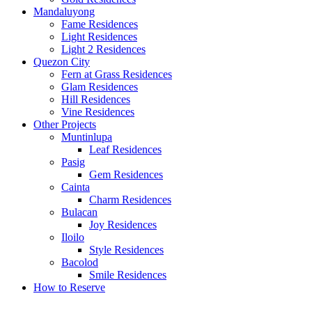
Mandaluyong
Fame Residences
Light Residences
Light 2 Residences
Quezon City
Fern at Grass Residences
Glam Residences
Hill Residences
Vine Residences
Other Projects
Muntinlupa
Leaf Residences
Pasig
Gem Residences
Cainta
Charm Residences
Bulacan
Joy Residences
Iloilo
Style Residences
Bacolod
Smile Residences
How to Reserve