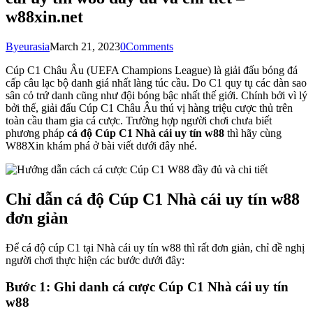
w88xin.net
By
eurasia
March 21, 2023
0
Comments
Cúp C1 Châu Âu (UEFA Champions League) là giải đấu bóng đá
cấp câu lạc bộ danh giá nhất làng túc cầu. Do C1 quy tụ các dàn sao
sân cỏ trứ danh cũng như đội bóng bậc nhất thế giới. Chính bởi vì lý
bởi thế, giải đấu Cúp C1 Châu Âu thú vị hàng triệu cược thủ trên
toàn cầu tham gia cá cược. Trường hợp người chơi chưa biết
phương pháp
cá độ Cúp C1 Nhà cái uy tín w88
thì hãy cùng
W88Xin khám phá ở bài viết dưới đây nhé.
Chỉ dẫn cá độ Cúp C1 Nhà cái uy tín w88
đơn giản
Để cá độ cúp C1 tại Nhà cái uy tín w88 thì rất đơn giản, chỉ đề nghị
người chơi thực hiện các bước dưới đây:
Bước 1: Ghi danh cá cược Cúp C1 Nhà cái uy tín
w88