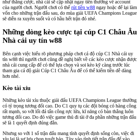
như thắng cược, nhà cái sẽ cập nhật ngay tiền thưởng về account
của người chơi. Người chơi có thể
rút tiền w88
ngay hoặc để lại làm
vốn cho những trận đấu sau, do mùa giải UEFA Champions League
sẽ diễn ra xuyên suốt và có hầu hết trận đó nhé.
Những dòng kèo cược tại cúp C1 Châu Âu
Nhà cái uy tín w88
Bên cạnh việc hiểu rõ phương pháp chơi cá độ cúp C1 Nhà cái uy
tín w88 thì người chơi cũng đề nghị biết về các kèo cược nhận được
nhà cái cung cấp để có thể lựa chọn và soi kèo kỹ càng trước lúc
tham gia cá độ giải Cúp C1 Châu Âu để có thể kiếm tiền dễ dàng
hơn nhé.
Kèo tài xỉu
Những kèo tài xỉu thuộc giải đấu UEFA Champions League thường
có tỷ trọng tương đối cao. Do C1 quy tụ các đội bóng có hàng công
rất mạnh, so với lối đá tấn công rực lửa, kĩ năng có bàn thắng luôn
tương đối cao. Do đó việc game thủ đi tài ở đa phần những trận đấu
sẽ là 1 quyết định đúng đắn.
Nhưng so với 1 số trận đấu mang tính quyết định sống còn, việc đi
xỉu lại là sự lựa chọn tuyệt hảo. Tùy vào tình tiết trận đấu để vào