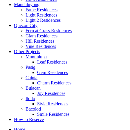
Mandaluyong
Fame Residences
Light Residences
Light 2 Residences
Quezon City
Fern at Grass Residences
Glam Residences
Hill Residences
Vine Residences
Other Projects
Muntinlupa
Leaf Residences
Pasig
Gem Residences
Cainta
Charm Residences
Bulacan
Joy Residences
Iloilo
Style Residences
Bacolod
Smile Residences
How to Reserve
Home