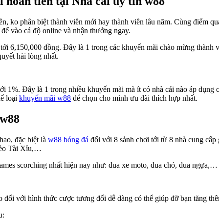
 hoàn tiền tại Nhà cái uy tín w88
ên, ko phân biệt thành viên mới hay thành viên lâu năm. Cùng điểm qua
 để vào cá độ online và nhận thưởng ngay.
lên tới 6,150,000 đồng. Đây là 1 trong các khuyến mãi chào mừng thành
uyết hài lòng nhất.
tới 1%. Đây là 1 trong nhiều khuyến mãi mà ít có nhà cái nào áp dụng
hể loại
khuyến mãi w88
để chọn cho mình ưu đãi thích hợp nhất.
 w88
hao, đặc biệt là
w88 bóng đá
đối với 8 sảnh chơi tới từ 8 nhà cung cấp 
èo Tài Xỉu,…
games scorching nhất hiện nay như: đua xe moto, đua chó, đua ngựa,…
o đối với hình thức cược tương đối dễ dàng có thể giúp đỡ bạn tăng th
u: