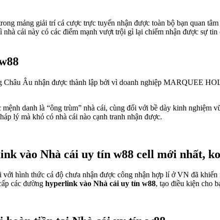
 trong mảng giải trí cá cược trực tuyến nhận được toàn bộ bạn quan tâm 
thì nhà cái này có các điểm mạnh vượt trội gì lại chiếm nhận được sự 
 w88
 trường Châu Âu nhận được thành lập bởi vì doanh nghiệp MARQUEE HO
ược mệnh danh là “ông trùm” nhà cái, cùng đối với bề dày kinh nghiệm
 pháp lý mà khó có nhà cái nào cạnh tranh nhận được.
nk vào Nhà cái uy tín w88 cell mới nhất, ko
i với hình thức cá độ chưa nhận được công nhận hợp lí ở VN đã khiến
g cấp các đường
hyperlink vào Nhà cái uy tín w88
, tạo điều kiện cho b