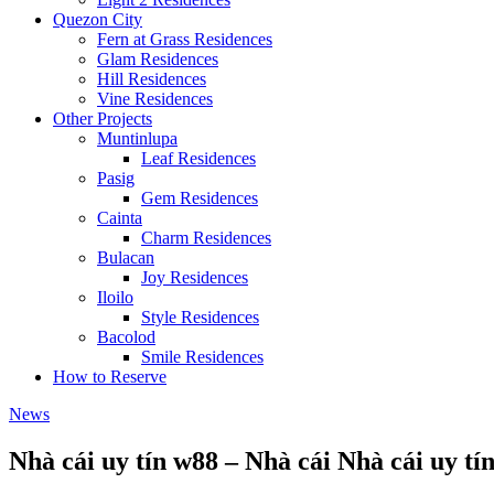
Quezon City
Fern at Grass Residences
Glam Residences
Hill Residences
Vine Residences
Other Projects
Muntinlupa
Leaf Residences
Pasig
Gem Residences
Cainta
Charm Residences
Bulacan
Joy Residences
Iloilo
Style Residences
Bacolod
Smile Residences
How to Reserve
News
Nhà cái uy tín w88 – Nhà cái Nhà cái uy t