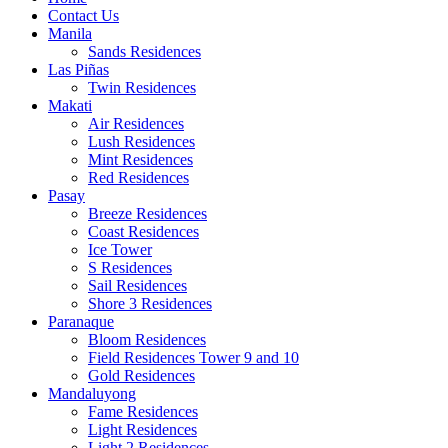
Contact Us
Manila
Sands Residences
Las Piñas
Twin Residences
Makati
Air Residences
Lush Residences
Mint Residences
Red Residences
Pasay
Breeze Residences
Coast Residences
Ice Tower
S Residences
Sail Residences
Shore 3 Residences
Paranaque
Bloom Residences
Field Residences Tower 9 and 10
Gold Residences
Mandaluyong
Fame Residences
Light Residences
Light 2 Residences