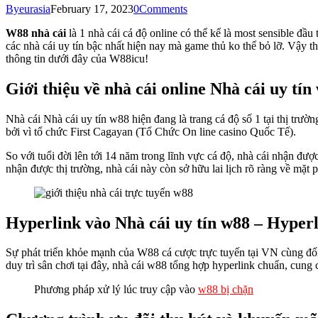
By
eurasia
February 17, 2023
0
Comments
W88 nhà cái
là 1 nhà cái cá độ online có thể kể là most sensible đầu
các nhà cái uy tín bậc nhất hiện nay mà game thủ ko thể bỏ lỡ. Vậy 
thông tin dưới đây của W88icu!
Giới thiệu về nhà cái online Nhà cái uy tín
Nhà cái Nhà cái uy tín w88 hiện đang là trang cá độ số 1 tại thị
bởi vì tổ chức First Cagayan (Tổ Chức On line casino Quốc Tế).
So với tuổi đời lên tới 14 năm trong lĩnh vực cá độ, nhà cái nhận đ
nhận được thị trường, nhà cái này còn sở hữu lai lịch rõ ràng về mặt
Hyperlink vào Nhà cái uy tín w88 – Hyperli
Sự phát triển khỏe mạnh của W88 cá cược trực tuyến tại VN cùng đố
duy trì sân chơi tại đây, nhà cái w88 tổng hợp hyperlink chuẩn, cun
Phương pháp xử lý lúc truy cập vào
w88 bị chặn