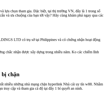
và lựa chọn tham gia. Đặc biệt, tại thị trường VN, đây là 1 trong số
tin cẩn và ưa chuộng của bạn tới vậy? Hãy cùng khám phá ngay qua các
LDINGS LTD có trụ sở tại Philippines và có chứng nhận hoạt động
 vững chắc nhận được xây dựng trong nhiều năm. Ko các chiếm lĩnh
 bị chặn
 rất nhiều những nhà mạng chặn hyperlink Nhà cái uy tín w88. Nhằm
ạn truy cập và tham gia cá độ tại đây 1 bí quyết an ninh.