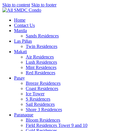
Skip to content
Skip to footer
Home
Contact Us
Manila
Sands Residences
Las Piñas
Twin Residences
Makati
Air Residences
Lush Residences
Mint Residences
Red Residences
Pasay
Breeze Residences
Coast Residences
Ice Tower
S Residences
Sail Residences
Shore 3 Residences
Paranaque
Bloom Residences
Field Residences Tower 9 and 10
Gold Residences