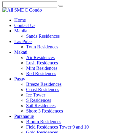
Home
Contact Us
Manila
Sands Residences
Las Piñas
Twin Residences
Makati
Air Residences
Lush Residences
Mint Residences
Red Residences
Pasay
Breeze Residences
Coast Residences
Ice Tower
S Residences
Sail Residences
Shore 3 Residences
Paranaque
Bloom Residences
Field Residences Tower 9 and 10
Gold Residences