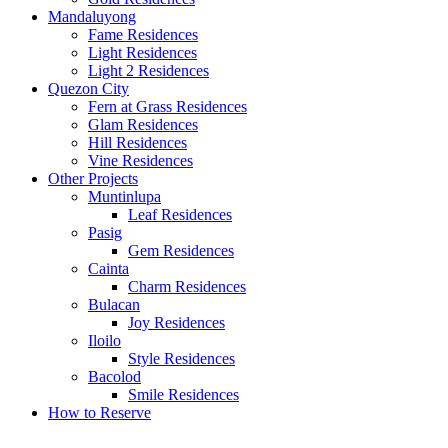
Mandaluyong
Fame Residences
Light Residences
Light 2 Residences
Quezon City
Fern at Grass Residences
Glam Residences
Hill Residences
Vine Residences
Other Projects
Muntinlupa
Leaf Residences
Pasig
Gem Residences
Cainta
Charm Residences
Bulacan
Joy Residences
Iloilo
Style Residences
Bacolod
Smile Residences
How to Reserve