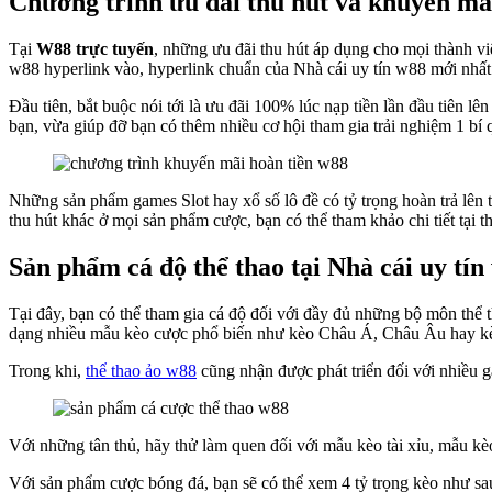
Chương trình ưu đãi thu hút và khuyến mãi
Tại
W88 trực tuyến
, những ưu đãi thu hút áp dụng cho mọi thành vi
w88 hyperlink vào, hyperlink chuẩn của Nhà cái uy tín w88 mới nhất
Đầu tiên, bắt buộc nói tới là ưu đãi 100% lúc nạp tiền lần đầu tiên 
bạn, vừa giúp đỡ bạn có thêm nhiều cơ hội tham gia trải nghiệm 1 bí q
Những sản phẩm games Slot hay xổ số lô đề có tỷ trọng hoàn trả lên 
thu hút khác ở mọi sản phẩm cược, bạn có thể tham khảo chi tiết tại t
Sản phẩm cá độ thể thao tại Nhà cái uy tín
Tại đây, bạn có thể tham gia cá độ đối với đầy đủ những bộ môn thể t
dạng nhiều mẫu kèo cược phổ biến như kèo Châu Á, Châu Âu hay k
Trong khi,
thể thao ảo w88
cũng nhận được phát triển đối với nhiều 
Với những tân thủ, hãy thử làm quen đối với mẫu kèo tài xỉu, mẫu kè
Với sản phẩm cược bóng đá, bạn sẽ có thể xem 4 tỷ trọng kèo như sa