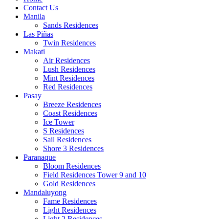
Contact Us
Manila
Sands Residences
Las Piñas
Twin Residences
Makati
Air Residences
Lush Residences
Mint Residences
Red Residences
Pasay
Breeze Residences
Coast Residences
Ice Tower
S Residences
Sail Residences
Shore 3 Residences
Paranaque
Bloom Residences
Field Residences Tower 9 and 10
Gold Residences
Mandaluyong
Fame Residences
Light Residences
Light 2 Residences