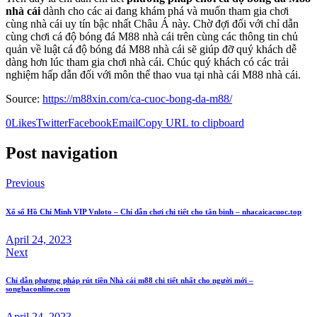
nhà cái
dành cho các ai đang khám phá và muốn tham gia chơi
cùng nhà cái uy tín bậc nhất Châu Á này. Chờ đợi đối với chỉ dẫn
cùng chơi cá độ bóng đá M88 nhà cái trên cùng các thông tin chủ
quản về luật cá độ bóng đá M88 nhà cái sẽ giúp đỡ quý khách dễ
dàng hơn lúc tham gia chơi nhà cái. Chúc quý khách có các trải
nghiệm hấp dẫn đối với môn thể thao vua tại nhà cái M88 nhà cái.
Source:
https://m88xin.com/ca-cuoc-bong-da-m88/
0
Likes
Twitter
Facebook
Email
Copy URL to clipboard
Post navigation
Previous
Xổ số Hồ Chí Minh VIP Vnloto – Chỉ dẫn chơi chi tiết cho tân binh – nhacaicacuoc.top
April 24, 2023
Next
Chỉ dẫn phương pháp rút tiền Nhà cái m88 chi tiết nhất cho người mới –
songbaconline.com
April 24, 2023