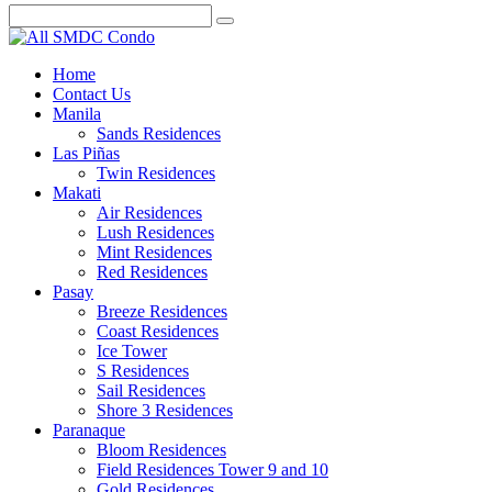
Home
Contact Us
Manila
Sands Residences
Las Piñas
Twin Residences
Makati
Air Residences
Lush Residences
Mint Residences
Red Residences
Pasay
Breeze Residences
Coast Residences
Ice Tower
S Residences
Sail Residences
Shore 3 Residences
Paranaque
Bloom Residences
Field Residences Tower 9 and 10
Gold Residences