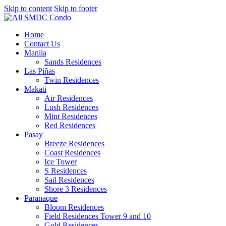
Skip to content
Skip to footer
Home
Contact Us
Manila
Sands Residences
Las Piñas
Twin Residences
Makati
Air Residences
Lush Residences
Mint Residences
Red Residences
Pasay
Breeze Residences
Coast Residences
Ice Tower
S Residences
Sail Residences
Shore 3 Residences
Paranaque
Bloom Residences
Field Residences Tower 9 and 10
Gold Residences