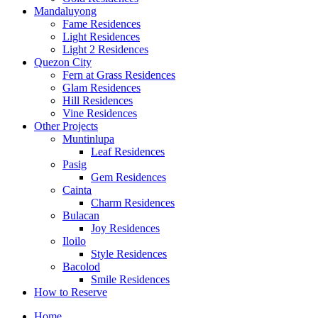
Mandaluyong
Fame Residences
Light Residences
Light 2 Residences
Quezon City
Fern at Grass Residences
Glam Residences
Hill Residences
Vine Residences
Other Projects
Muntinlupa
Leaf Residences
Pasig
Gem Residences
Cainta
Charm Residences
Bulacan
Joy Residences
Iloilo
Style Residences
Bacolod
Smile Residences
How to Reserve
Home