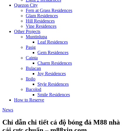
Quezon City
Fern at Grass Residences
Glam Residences
Hill Residences
Vine Residences
Other Projects
Muntinlupa
Leaf Residences
Pasig
Gem Residences
Cainta
Charm Residences
Bulacan
Joy Residences
Iloilo
Style Residences
Bacolod
Smile Residences
How to Reserve
News
Chỉ dẫn chi tiết cá độ bóng đá M88 nhà
cái cực chuẩn – m88xin.com