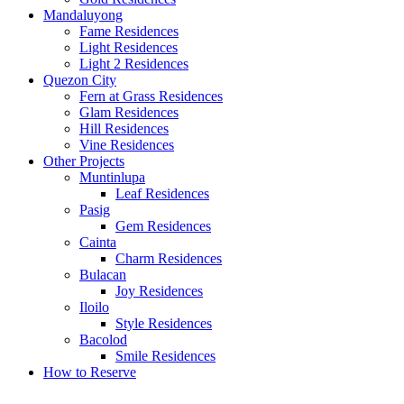
Mandaluyong
Fame Residences
Light Residences
Light 2 Residences
Quezon City
Fern at Grass Residences
Glam Residences
Hill Residences
Vine Residences
Other Projects
Muntinlupa
Leaf Residences
Pasig
Gem Residences
Cainta
Charm Residences
Bulacan
Joy Residences
Iloilo
Style Residences
Bacolod
Smile Residences
How to Reserve