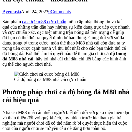
By
eurasia
April 24, 2023
0
Comments
Sản phẩm
cá cược m88 cực chuẩn
luôn cập nhật thông tin và kết
quả của những trận đấu hay những sự kiện đang trực tiếp cực nhanh
và cực chuẩn xác, đặc biệt những trận bóng đá trên mạng để giúp
đỡ bạn có thể đưa ra quyết định dự báo đúng. Cùng đối với sự đa
dạng trong tỷ trọng cược, môn thể thao M88 nhà cái còn đưa ra tỷ
trọng tiền cược cạnh tranh và thu hút nhất cho các bạn thích thú cá
độ bóng đá. Bởi thế làm bí quyết nào để tham gia chơi
cá độ bóng
đá M88 nhà cái
, hãy tới nhà cái chỉ dẫn chi tiết bằng các hình ảnh
cụ thể cho người chơi nhé.
Cá độ bóng đá M88 nhà cái cực chuẩn
Phương pháp chơi cá độ bóng đá M88 nhà
cái hiệu quả
Nhà cái M88 nhà cái nhiều người biết đến đối với giao diện hiện đại
và thân thiện đối với quý khách, tuy nhiên trước lúc tham gia trải
nghiệm mà người chơi đã có thể nắm rõ bí quyết thực hiện thì cuộc
chơi của người chơi sẽ trở yêu cầu dễ dàng hơn toàn bộ.