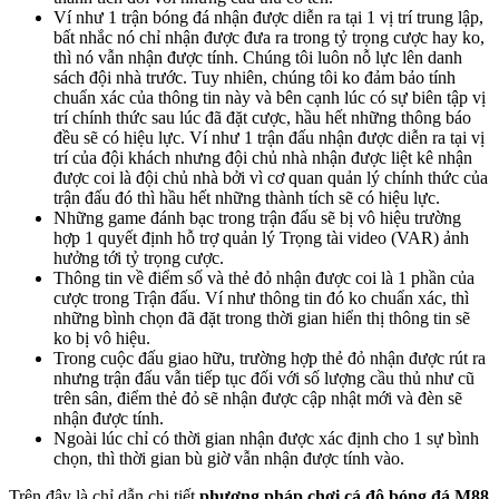
Ví như 1 trận bóng đá nhận được diễn ra tại 1 vị trí trung lập,
bất nhắc nó chỉ nhận được đưa ra trong tỷ trọng cược hay ko,
thì nó vẫn nhận được tính.
Chúng tôi luôn nỗ lực lên danh
sách đội nhà trước.
Tuy nhiên, chúng tôi ko đảm bảo tính
chuẩn xác của thông tin này và bên cạnh lúc có sự biên tập vị
trí chính thức sau lúc đã đặt cược, hầu hết những thông báo
đều sẽ có hiệu lực.
Ví như 1 trận đấu nhận được diễn ra tại vị
trí của đội khách nhưng đội chủ nhà nhận được liệt kê nhận
được coi là đội chủ nhà bởi vì cơ quan quản lý chính thức của
trận đấu đó thì hầu hết những thành tích sẽ có hiệu lực.
Những game đánh bạc trong trận đấu sẽ bị vô hiệu trường
hợp 1 quyết định hỗ trợ quản lý Trọng tài video (VAR) ảnh
hưởng tới tỷ trọng cược.
Thông tin về điểm số và thẻ đỏ nhận được coi là 1 phần của
cược trong Trận đấu.
Ví như thông tin đó ko chuẩn xác, thì
những bình chọn đã đặt trong thời gian hiển thị thông tin sẽ
ko bị vô hiệu.
Trong cuộc đấu giao hữu, trường hợp thẻ đỏ nhận được rút ra
nhưng trận đấu vẫn tiếp tục đối với số lượng cầu thủ như cũ
trên sân, điểm thẻ đỏ sẽ nhận được cập nhật mới và đèn sẽ
nhận được tính.
Ngoài lúc chỉ có thời gian nhận được xác định cho 1 sự bình
chọn, thì thời gian bù giờ vẫn nhận được tính vào.
Trên đây là chỉ dẫn chi tiết
phương pháp chơi cá độ bóng đá M88