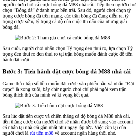
người chơi chơi cá cược bóng đá M88 nhà cái.
Tiếp theo người chơi
chọn “Bóng đá” ở danh mục bên trái.
Sau đó, người chơi chọn tỷ
trọng cược bóng đá trên mạng, các trận bóng đá đang diễn ra, tỷ
trọng cược sớm, tỷ trọng cá độ của cuộc thi đấu của những giải
bóng đá.
Sau cuối, người chơi nhấn chọn Tỷ trọng đen thui ro, lựa chọn Tỷ
trọng đen thui ro đen thui ro tại trận bóng muốn đánh cược để tiến
hành đặt cược.
Bước 3: Tiến hành đặt cược bóng đá M88 nhà cái
Game thủ nhập số tiền muốn đặt cược vào phiếu bầu và nhấn “Đặt
cược” là xong xuôi, bây chừ người chơi chỉ phải ngồi xem trận
bóng thích thú của mình và kì vọng kết quả.
Sau lúc đặt tiền cược và chiến thắng cá độ bóng đá M88 nhà cái,
tiền thắng cược của người chơi sẽ nhận được bổ sung vào account
cá nhân tại nhà cái gần nhất như ngay lập tức. Việc còn lại của
người chơi là
rút tiền m88
về account ngân hàng thôi nhé.