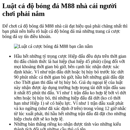
Luật cá độ bóng đá M88 nhà cái người
chơi phải nắm
Để chơi cá độ bóng đá M88 nhà cái đạt hiệu quả phải chăng nhất thì
bạn phải nên hiểu rõ luật cá độ bóng đá mà những trang cá cược
bóng đá uy tín điều khoản.
Hầu hết những tỷ trọng cược Hiệp đấu đều dựa trên thời gian
thi đấu chính thức là hai hiệp (hai hiệp 45 phút) cộng đối với
mọi khoảng thời gian bù giờ, bên cạnh lúc nhận được xác
định khác.
Ví như trận đấu dứt hoặc bị hủy bỏ trước lúc dứt
90 phút nhắc cả thời gian bù giờ, hầu hết những giải đấu đặt
cho Thời gian thi đấu sẽ bị hủy bỏ.
Giả dụ ngoại lệ của luật
này nhận được áp dụng trường hợp trọng tài dứt trận đấu sau
ít nhất 85 phút thi đấu.
Ví như 1 trận đấu ko hợp lệ bởi vì dứt
sớm hoặc bị hủy bỏ, thì những hiệp đấu đã dứt (ko có thời
hạn như Hiệp 1) sẽ có hiệu lực.
Ví như 1 trận đấu xuất phát
và ko ngừng (như đã xác định ở trên) trong vòng 12 giờ nhắc
từ lúc xuất phát, thì hầu hết những trận đấu đã đặt cho những
hiệp chưa dứt sẽ ko hợp lệ.
Những bàn thắng riêng ko nhận được tính vào những kiểu
thành tích đối với những cầu thủ có tên.