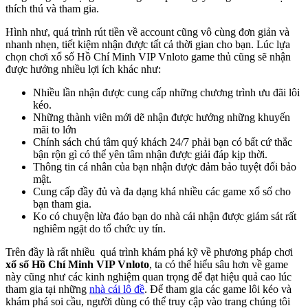
thích thú và tham gia.
Hình như, quá trình rút tiền về account cũng vô cùng đơn giản và
nhanh nhẹn, tiết kiệm nhận được tất cả thời gian cho bạn. Lúc lựa
chọn chơi xổ số Hồ Chí Minh VIP Vnloto game thủ cũng sẽ nhận
được hưởng nhiều lợi ích khác như:
Nhiều lần nhận được cung cấp những chương trình ưu đãi lôi
kéo.
Những thành viên mới dẽ nhận được hưởng những khuyến
mãi to lớn
Chính sách chú tâm quý khách 24/7 phải bạn có bất cứ thắc
bận rộn gì có thể yên tâm nhận được giải đáp kịp thời.
Thông tin cá nhân của bạn nhận được đảm bảo tuyệt đối bảo
mật.
Cung cấp đầy đủ và đa dạng khá nhiều các game xổ số cho
bạn tham gia.
Ko có chuyện lừa đảo bạn do nhà cái nhận được giám sát rất
nghiêm ngặt do tổ chức uy tín.
Trên đầy là rất nhiều quá trình khám phá kỹ về phương pháp chơi
xổ số Hồ Chí Minh VIP Vnloto
, ta có thể hiểu sâu hơn về game
này cũng như các kinh nghiệm quan trọng để đạt hiệu quả cao lúc
tham gia tại những
nhà cái lô đề
. Để tham gia các game lôi kéo và
khám phá soi cầu, người dùng có thể truy cập vào trang chúng tôi