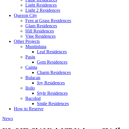
Light Residences
Light 2 Residences
Quezon City
Fern at Grass Residences
Glam Residences
Hill Residences
Vine Residences
Other Projects
Muntinlupa
Leaf Residences
Pasig
Gem Residences
Cainta
Charm Residences
Bulacan
Joy Residences
Iloilo
Style Residences
Bacolod
Smile Residences
How to Reserve
News