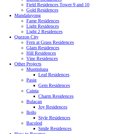
Field Residences Tower 9 and 10
Gold Residences
Mandaluyong
Fame Residences
Light Residences
Light 2 Residences
Quezon City
Fern at Grass Residences
Glam Residences
Hill Residences
Vine Residences
Other Projects
Muntinlupa
Leaf Residences
Pasig
Gem Residences
Cainta
Charm Residences
Bulacan
Joy Residences
Iloilo
Style Residences
Bacolod
Smile Residences
How to Reserve