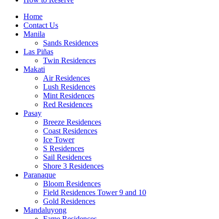
Home
Contact Us
Manila
Sands Residences
Las Piñas
Twin Residences
Makati
Air Residences
Lush Residences
Mint Residences
Red Residences
Pasay
Breeze Residences
Coast Residences
Ice Tower
S Residences
Sail Residences
Shore 3 Residences
Paranaque
Bloom Residences
Field Residences Tower 9 and 10
Gold Residences
Mandaluyong
Fame Residences