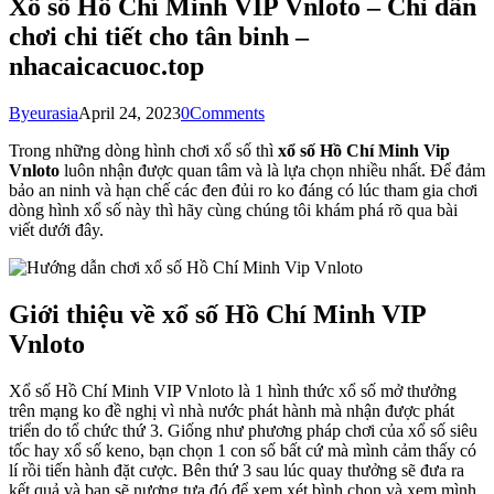
Xổ số Hồ Chí Minh VIP Vnloto – Chỉ dẫn
chơi chi tiết cho tân binh –
nhacaicacuoc.top
By
eurasia
April 24, 2023
0
Comments
Trong những dòng hình chơi xổ số thì
xổ số Hồ Chí Minh Vip
Vnloto
luôn nhận được quan tâm và là lựa chọn nhiều nhất. Để đảm
bảo an ninh và hạn chế các đen đủi ro ko đáng có lúc tham gia chơi
dòng hình xổ số này thì hãy cùng chúng tôi khám phá rõ qua bài
viết dưới đây.
Giới thiệu về xổ số Hồ Chí Minh VIP
Vnloto
Xổ số Hồ Chí Minh VIP Vnloto là 1 hình thức xổ số mở thưởng
trên mạng ko đề nghị vì nhà nước phát hành mà nhận được phát
triển do tổ chức thứ 3. Giống như phương pháp chơi của xổ số siêu
tốc hay xổ số keno, bạn chọn 1 con số bất cứ mà mình cảm thấy có
lí rồi tiến hành đặt cược. Bên thứ 3 sau lúc quay thưởng sẽ đưa ra
kết quả và bạn sẽ nương tựa đó để xem xét bình chọn và xem mình