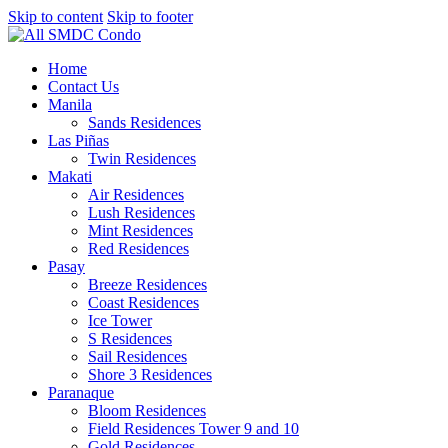
Skip to content
Skip to footer
Home
Contact Us
Manila
Sands Residences
Las Piñas
Twin Residences
Makati
Air Residences
Lush Residences
Mint Residences
Red Residences
Pasay
Breeze Residences
Coast Residences
Ice Tower
S Residences
Sail Residences
Shore 3 Residences
Paranaque
Bloom Residences
Field Residences Tower 9 and 10
Gold Residences