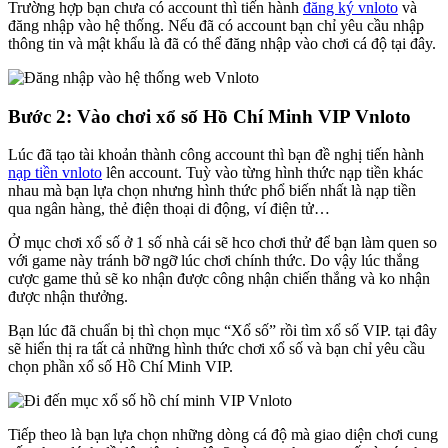
Trường hợp bạn chưa có account thì tiến hành
đăng ký vnloto
và
đăng nhập vào hệ thống. Nếu đã có account bạn chỉ yêu cầu nhập
thông tin và mật khẩu là đã có thể đăng nhập vào chơi cá độ tại đây.
Bước 2: Vào chơi xổ số Hồ Chí Minh VIP Vnloto
Lúc đã tạo tài khoản thành công account thì bạn đề nghị tiến hành
nạp tiền vnloto
lên account. Tuỳ vào từng hình thức nạp tiền khác
nhau mà bạn lựa chọn nhưng hình thức phổ biến nhất là nạp tiền
qua ngân hàng, thẻ điện thoại di động, ví điện tử…
Ở mục chơi xổ số ở 1 số nhà cái sẽ hco chơi thử để bạn làm quen so
với game này tránh bỡ ngỡ lúc chơi chính thức. Do vậy lúc thắng
cược game thủ sẽ ko nhận được công nhận chiến thắng và ko nhận
được nhận thưởng.
Bạn lúc đã chuẩn bị thì chọn mục “Xổ số” rồi tìm xổ số VIP. tại đây
sẽ hiển thị ra tất cả những hình thức chơi xổ số và bạn chỉ yêu cầu
chọn phần xổ số Hồ Chí Minh VIP.
Tiếp theo là bạn lựa chọn những dòng cá độ mà giao diện chơi cung