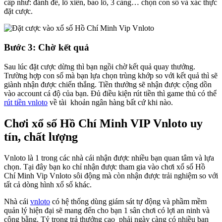
cấp như: đánh đề, lô xiên, bao lô, 3 càng… chọn con số và xác thực
đặt cược.
Bước 3: Chờ kết quả
Sau lúc đặt cược dừng thì bạn ngồi chờ kết quả quay thưởng.
Trường hợp con số mà bạn lựa chọn trùng khớp so với kết quả thì sẽ
giành nhận được chiến thắng. Tiền thưởng sẽ nhận được cộng dồn
vào account cá độ của bạn. Đủ điều kiện rút tiền thì game thủ có thể
rút tiền vnloto
về tài khoản ngân hàng bất cứ khi nào.
Chơi xổ số Hồ Chí Minh VIP Vnloto uy
tín, chất lượng
Vnloto là 1 trong các nhà cái nhận được nhiều bạn quan tâm và lựa
chọn. Tại đây bạn ko chỉ nhận được tham gia vào chơi xổ số Hồ
Chí Minh Vip Vnloto sôi động mà còn nhận được trải nghiệm so với
tất cả dòng hình xổ số khác.
Nhà cái
vnloto
có hệ thống dùng giám sát tự động và phầm mềm
quản lý hiện đại sẽ mang đến cho bạn 1 sân chơi có lợi an ninh và
công bằng. Tỷ trọng trả thưởng cao phải ngày càng có nhiều bạn