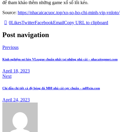
để tham khảo thêm những game xổ số lôi kéo.
Source:
https://nhacaicacuoc.top/xo-so-ho-chi-minh-vip-vnloto/
0
Likes
Twitter
Facebook
Email
Copy URL to clipboard
Post navigation
Previous
Kinh nghiệm soi kèo VLeague chuẩn nhất tại những nhà cái – nhacaitopmot.com
April 18, 2023
Next
Chỉ dẫn chi tiết cá độ bóng đá M88 nhà cái cực chuẩn – m88xin.com
April 24, 2023