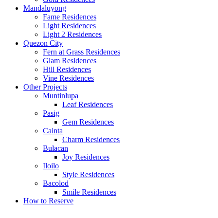
Mandaluyong
Fame Residences
Light Residences
Light 2 Residences
Quezon City
Fern at Grass Residences
Glam Residences
Hill Residences
Vine Residences
Other Projects
Muntinlupa
Leaf Residences
Pasig
Gem Residences
Cainta
Charm Residences
Bulacan
Joy Residences
Iloilo
Style Residences
Bacolod
Smile Residences
How to Reserve