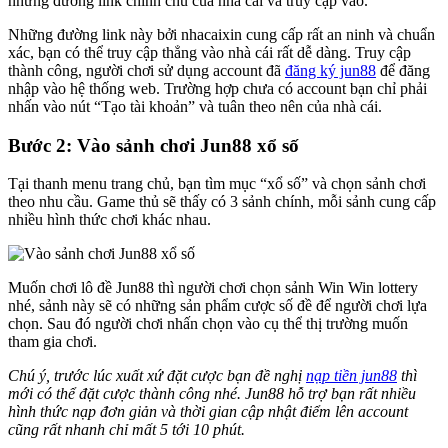
những đường link chính chủ của nhà cái và truy cập vào.
Những đường link này bởi nhacaixin cung cấp rất an ninh và chuẩn
xác, bạn có thể truy cập thẳng vào nhà cái rất dễ dàng. Truy cập
thành công, người chơi sử dụng account đã
đăng ký jun88
để đăng
nhập vào hệ thống web. Trường hợp chưa có account bạn chỉ phải
nhấn vào nút “Tạo tài khoản” và tuân theo nên của nhà cái.
Bước 2: Vào sảnh chơi Jun88 xổ số
Tại thanh menu trang chủ, bạn tìm mục “xổ số” và chọn sảnh chơi
theo nhu cầu. Game thủ sẽ thấy có 3 sảnh chính, mỗi sảnh cung cấp
nhiều hình thức chơi khác nhau.
Muốn chơi lô đề Jun88 thì người chơi chọn sảnh Win Win lottery
nhé, sảnh này sẽ có những sản phẩm cược số đề để người chơi lựa
chọn. Sau đó người chơi nhấn chọn vào cụ thể thị trường muốn
tham gia chơi.
Chú ý, trước lúc xuất xứ đặt cược bạn đề nghị
nạp tiền jun88
thì
mới có thể đặt cược thành công nhé. Jun88 hỗ trợ bạn rất nhiều
hình thức nạp đơn giản và thời gian cập nhật điểm lên account
cũng rất nhanh chỉ mất 5 tới 10 phút.