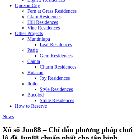
Quezon City
Fern at Grass Residences
Glam Residences
Hill Residences
Vine Residences
Other Projects
Muntinlupa
Leaf Residences
Pasig
Gem Residences
Cainta
Charm Residences
Bulacan
Joy Residences
Iloilo
Style Residences
Bacolod
Smile Residences
How to Reserve
News
Xổ số Jun88 – Chỉ dẫn phương pháp chơi
lô đề Jun88 chuẩn nhất cho tân binh –