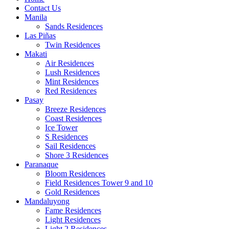
Contact Us
Manila
Sands Residences
Las Piñas
Twin Residences
Makati
Air Residences
Lush Residences
Mint Residences
Red Residences
Pasay
Breeze Residences
Coast Residences
Ice Tower
S Residences
Sail Residences
Shore 3 Residences
Paranaque
Bloom Residences
Field Residences Tower 9 and 10
Gold Residences
Mandaluyong
Fame Residences
Light Residences
Light 2 Residences