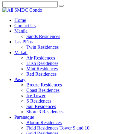
Home
Contact Us
Manila
Sands Residences
Las Piñas
Twin Residences
Makati
Air Residences
Lush Residences
Mint Residences
Red Residences
Pasay
Breeze Residences
Coast Residences
Ice Tower
S Residences
Sail Residences
Shore 3 Residences
Paranaque
Bloom Residences
Field Residences Tower 9 and 10
Gold Residences