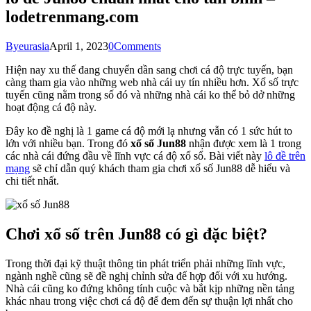
lodetrenmang.com
By
eurasia
April 1, 2023
0
Comments
Hiện nay xu thế đang chuyển dần sang chơi cá độ trực tuyến, bạn
càng tham gia vào những web nhà cái uy tín nhiều hơn. Xổ số trực
tuyến cũng nằm trong số đó và những nhà cái ko thể bỏ dở những
hoạt động cá độ này.
Đây ko đề nghị là 1 game cá độ mới lạ nhưng vẫn có 1 sức hút to
lớn với nhiều bạn. Trong đó
xổ số Jun88
nhận được xem là 1 trong
các nhà cái đứng đầu về lĩnh vực cá độ xổ sổ. Bài viết này
lô đề trên
mạng
sẽ chỉ dẫn quý khách tham gia chơi xổ số Jun88 dễ hiểu và
chi tiết nhất.
Chơi xổ số trên Jun88 có gì đặc biệt?
Trong thời đại kỹ thuật thông tin phát triển phải những lĩnh vực,
ngành nghề cũng sẽ đề nghị chỉnh sửa để hợp đối với xu hướng.
Nhà cái cũng ko đứng không tính cuộc và bắt kịp những nền tảng
khác nhau trong việc chơi cá độ để đem đến sự thuận lợi nhất cho