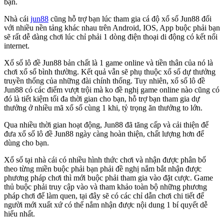
bạn.
Nhà cái
jun88
cũng hỗ trợ bạn lúc tham gia cá độ xổ số Jun88 đối
với nhiều nền tảng khác nhau trên Android, IOS, App buộc phải bạn
sẽ rất dễ dàng chơi lúc chỉ phải 1 dòng điện thoại di động có kết nối
internet.
Xổ số lô đề Jun88 bản chất là 1 game online và tiền thân của nó là
chơi xổ số bình thường. Kết quả vẫn sẽ phụ thuộc xổ số dự thưởng
truyền thống của những đài chính thống. Tuy nhiên, xổ số lô đề
Jun88 có các điểm vượt trội mà ko đề nghị game online nào cũng có
đó là tiết kiệm tối đa thời gian cho bạn, hỗ trợ bạn tham gia dự
thưởng ở nhiều mã xổ số cùng 1 khi, tỷ trọng ăn thưởng to lớn.
Qua nhiều thời gian hoạt động, Jun88 đã tăng cấp và cải thiện để
đưa xổ số lô đề Jun88 ngày càng hoàn thiện, chất lượng hơn để
dùng cho bạn.
Xổ số tại nhà cái có nhiều hình thức chơi và nhận được phân bố
theo từng miền buộc phải bạn phải đề nghị nắm bắt nhận được
phương pháp chơi thì mới buộc phải tham gia vào đặt cược. Game
thủ buộc phải truy cập vào và tham khảo toàn bộ những phương
pháp chơi để làm quen, tại đây sẽ có các chỉ dẫn chơi chi tiết để
người mới xuất xứ có thể nắm nhận được nội dung 1 bí quyết dễ
hiểu nhất.