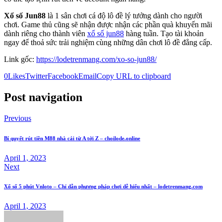
Xổ số Jun88
là 1 sân chơi cá độ lô đề lý tưởng dành cho người
chơi. Game thủ cũng sẽ nhận được nhận các phần quà khuyến mãi
dành riêng cho thành viên
xổ số jun88
hàng tuần. Tạo tài khoản
ngay để thoả sức trải nghiệm cùng những dân chơi lô đề đẳng cấp.
Link gốc:
https://lodetrenmang.com/xo-so-jun88/
0
Likes
Twitter
Facebook
Email
Copy URL to clipboard
Post navigation
Previous
Bí quyết rút tiền M88 nhà cái từ A tới Z – choilode.online
April 1, 2023
Next
Xổ số 5 phút Vnloto – Chỉ dẫn phương pháp chơi dễ hiểu nhất – lodetrenmang.com
April 1, 2023