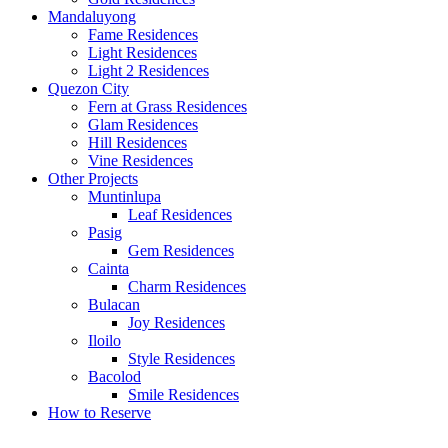
Mandaluyong
Fame Residences
Light Residences
Light 2 Residences
Quezon City
Fern at Grass Residences
Glam Residences
Hill Residences
Vine Residences
Other Projects
Muntinlupa
Leaf Residences
Pasig
Gem Residences
Cainta
Charm Residences
Bulacan
Joy Residences
Iloilo
Style Residences
Bacolod
Smile Residences
How to Reserve