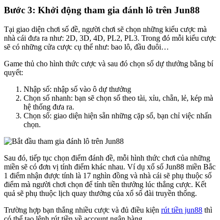
Bước 3: Khởi động tham gia đánh lô trên Jun88
Tại giao diện chơi số đề, người chơi sẽ chọn những kiểu cược mà
nhà cái đưa ra như: 2D, 3D, 4D, PL2, PL3. Trong đó mỗi kiểu cược
sẽ có những cửa cược cụ thể như: bao lô, đầu đuôi…
Game thủ cho hình thức cược và sau đó chọn số dự thưởng bằng bí
quyết:
Nhập số: nhập số vào ô dự thưởng
Chọn số nhanh: bạn sẽ chọn số theo tài, xỉu, chẵn, lẻ, kép mà
hệ thống đưa ra.
Chọn số: giao diện hiện sẵn những cặp số, bạn chỉ việc nhấn
chọn.
Sau đó, tiếp tục chọn điểm đánh đề, mỗi hình thức chơi của những
miền sẽ có đơn vị tính điểm khác nhau. Ví dụ xổ số Jun88 miền Bắc
1 điểm nhận được tính là 17 nghìn đồng và nhà cái sẽ phụ thuộc số
điểm mà người chơi chọn để tính tiền thưởng lúc thắng cược. Kết
quả sẽ phụ thuộc lịch quay thưởng của xổ số đài truyền thống.
Trường hợp bạn thắng nhiều cược và đủ điều kiện
rút tiền jun88
thì
có thể tạo lệnh rút tiền về account ngân hàng.