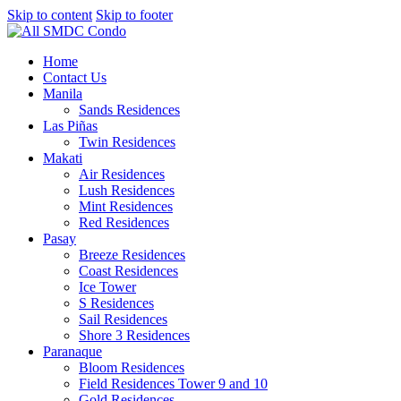
Skip to content
Skip to footer
Home
Contact Us
Manila
Sands Residences
Las Piñas
Twin Residences
Makati
Air Residences
Lush Residences
Mint Residences
Red Residences
Pasay
Breeze Residences
Coast Residences
Ice Tower
S Residences
Sail Residences
Shore 3 Residences
Paranaque
Bloom Residences
Field Residences Tower 9 and 10
Gold Residences