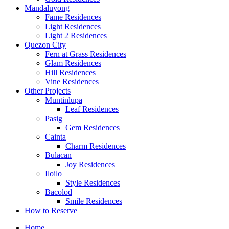
Mandaluyong
Fame Residences
Light Residences
Light 2 Residences
Quezon City
Fern at Grass Residences
Glam Residences
Hill Residences
Vine Residences
Other Projects
Muntinlupa
Leaf Residences
Pasig
Gem Residences
Cainta
Charm Residences
Bulacan
Joy Residences
Iloilo
Style Residences
Bacolod
Smile Residences
How to Reserve
Home