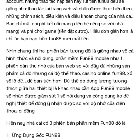
account, những thao tác nạp tiền hãy
rút tiền fun88
đều sẽ
giống như thao tác tại trang web và nhận được thực hiện theo
những chính sách, điều kiện và điểu khoản chung của nhà cá..
Bạn chỉ mất chi phí kết nối mạng (liên hệ riêng so với nhà
mạng) và phí chơi game (tiền đặt cược). Hiểu đơn giản hơn là
nạp tiền fun88
chỉ lúc bạn
mới mất tiền.
Nhìn chung thì hai phiên bản tương đối là giống nhau về cả
hình thức và nội dung, phần mềm Fun88 mobile như 1
phiên bản thu nhỏ của bản web so với đầy đủ những sản
phẩm cá độ nhưng cá độ thể thao, casino online fun88, xổ
số lô đề,…để bạn tiện hơn. Dù thế do dung lượng tương
thích giữa hai thiết bị là khác nhau cần App Fun88 mobile
sẽ nhận được giảm sút 1 số nội dung và công dụng ko đề
nghị thiết để đống ý nhận được so với bộ nhớ của điện
thoại di động.
Hiện nay nhà cái có 3 phiên bản phần mềm Fun88 đó là:
Ứng Dụng Gốc FUN88