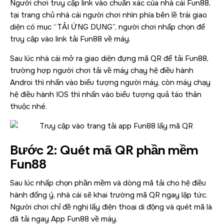
Người chơi truy cập link vào chuẩn xác của nhà cái Fun88,
tại trang chủ nhà cái người chơi nhìn phía bên lề trái giao
diện có mục “TẢI ỨNG DỤNG”, người chơi nhấp chọn để
truy cập vào link tải Fun88 về máy.
Sau lúc nhà cái mở ra giao diện đựng mã QR để tải Fun88,
trường hợp người chơi tải về máy chạy hệ điều hành
Androi thì nhấn vào biểu tượng người máy, còn máy chạy
hệ điều hành IOS thì nhấn vào biểu tượng quả táo thân
thuộc nhé.
Bước 2: Quét mã QR phần mềm
Fun88
Sau lúc nhấp chọn phần mềm và dòng mã tải cho hệ điều
hành đống ý, nhà cái sẽ khai trường mã QR ngay lập tức.
Người chơi chỉ đề nghị lấy điện thoại di động và quét mã là
đã tải ngay App Fun88 về máy.