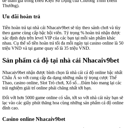
để tham gia trong Điều Kiện Sử Dụng của Chương Trình Điểm
Thưởng).
Ưu đãi hoàn trả
Tiền hoàn trả tại nhà cái Nhacaiv9bet sẽ tùy theo sảnh chơi và tùy
theo game cùng cấp bậc hội viên. Tỷ trọng % hoàn trả nhận được
xác định dựa trên level VIP của các bạn tại mỗi sản phẩm khác
nhau. Cụ thể số tiền hoàn trả tối đa mỗi ngày tại casino online là 50
triệu VND và tại game quay số là 35 triệu VND.
Sản phẩm cá độ tại nhà cái Nhacaiv9bet
Nhacaiv9bet nhận được bình chọn là nhà cái cá độ online bậc nhất
Châu Á so với cung cấp đa dạng những mẫu tỷ trọng cược Thể
Thao, casino online, Slot Trò chơi, Xổ số…Đảm bảo mang lại các
trải nghiệm giải trí online phải chăng nhất tới bạn.
Đối với hơn 5000 game online có sẵn, tới so với nhà cái này bạn sẽ
lạc vào các giây phút thăng hoa cùng những sản phẩm cá độ online
đỉnh cao.
Casino online Nhacaiv9bet