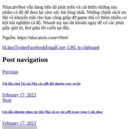
Nhacaiv9bet vẫn đang trên đà phát triển và cải thiện những sản
phẩm cá độ để đem lại cảm xúc hài lòng nhất. Những chính sách ưu
đãi và khuyến mãi cho bạn cũng giúp đỡ game thủ có thêm nhiều cơ
hội trải nghiệm cá độ. Nhanh tay tạo tài khoản ngay để có các phút
giây giải trí, thư giãn lôi cuốn tại đây.
Nguồn: https://nhacaixin.com/v9bet/
0
Likes
Twitter
Facebook
Email
Copy URL to clipboard
Post navigation
Previous
Chỉ dẫn chơi Tài xỉu Nhà cái w88 đổi thưởng trực tuyến
February 17, 2023
Next
Chỉ dẫn phương pháp rút tiền Nhà cái uy tín w88 trong vòng 1 nốt nhạc
February 17, 2023