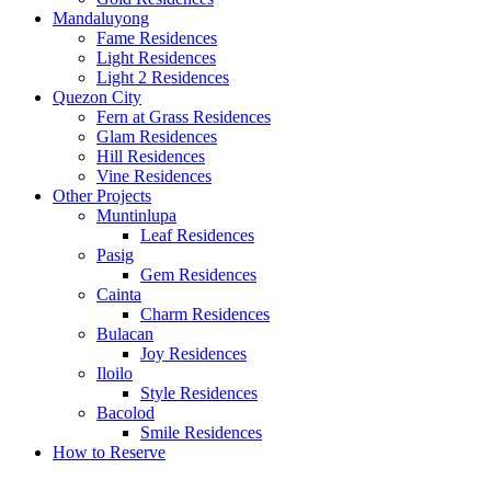
Mandaluyong
Fame Residences
Light Residences
Light 2 Residences
Quezon City
Fern at Grass Residences
Glam Residences
Hill Residences
Vine Residences
Other Projects
Muntinlupa
Leaf Residences
Pasig
Gem Residences
Cainta
Charm Residences
Bulacan
Joy Residences
Iloilo
Style Residences
Bacolod
Smile Residences
How to Reserve