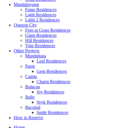
Mandaluyong
Fame Residences
Light Residences
Light 2 Residences
Quezon City
Fern at Grass Residences
Glam Residences
Hill Residences
Vine Residences
Other Projects
Muntinlupa
Leaf Residences
Pasig
Gem Residences
Cainta
Charm Residences
Bulacan
Joy Residences
Iloilo
Style Residences
Bacolod
Smile Residences
How to Reserve
Home