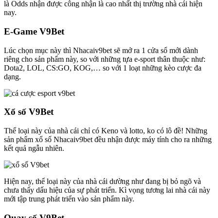
là Odds nhận được công nhận là cao nhất thị trường nhà cái hiện
nay.
E-Game V9Bet
Lúc chọn mục này thì Nhacaiv9bet sẽ mở ra 1 cửa sổ mới dành
riêng cho sản phẩm này, so với những tựa e-sport thân thuộc như:
Dota2, LOL, CS:GO, KOG,… so với 1 loạt những kèo cược đa
dạng.
Xổ số V9Bet
Thể loại này của nhà cái chỉ có Keno và lotto, ko có lô đề! Những
sản phẩm xổ số Nhacaiv9bet đều nhận được máy tính cho ra những
kết quả ngẫu nhiên.
Hiện nay, thể loại này của nhà cái dường như đang bị bỏ ngõ và
chưa thấy dấu hiệu của sự phát triển. Kì vọng tương lai nhà cái này
mới tập trung phát triển vào sản phẩm này.
Quay số V9Bet