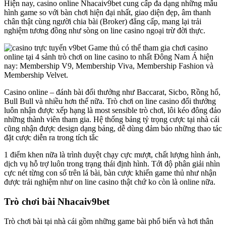
Hiện nay, casino online Nhacaiv9bet cung cấp đa dạng những mẫu
hình game so với bàn chơi hiện đại nhất, giao diện đẹp, âm thanh
chân thật cùng người chia bài (Broker) đẳng cấp, mang lại trải
nghiệm tương đồng như sòng on line casino ngoại trừ đời thực.
Game thủ có thể tham gia chơi casino
online tại 4 sảnh trò chơi on line casino to nhất Đông Nam Á hiện
nay: Membership V9, Membership Viva, Membership Fashion và
Membership Velvet.
Casino online – đánh bài đổi thưởng như Baccarat, Sicbo, Rồng hổ,
Bull Bull và nhiều hơn thế nữa. Trò chơi on line casino đổi thưởng
luôn nhận được xếp hạng là most sensible trò chơi, lôi kéo đông đảo
những thành viên tham gia. Hệ thống bảng tỷ trọng cược tại nhà cái
cũng nhận được design dạng bảng, dễ dùng đảm bảo những thao tác
đặt cược diễn ra trong tích tắc
1 điểm khen nữa là trình duyệt chạy cực mượt, chất lượng hình ảnh,
dịch vụ hỗ trợ luôn trong trạng thái định hình. Tới độ phân giải nhìn
cực nét từng con số trên lá bài, bàn cược khiến game thủ như nhận
được trải nghiệm như on line casino thật chứ ko còn là online nữa.
Trò chơi bài Nhacaiv9bet
Trò chơi bài tại nhà cái gồm những game bài phổ biến và hơi thân