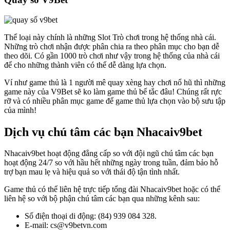
Thể loại này chính là những Slot Trò chơi trong hệ thống nhà cái.
Những trò chơi nhận được phân chia ra theo phân mục cho bạn dễ
theo dõi. Có gần 1000 trò chơi như vậy trong hệ thống của nhà cái
để cho những thành viên có thể dễ dàng lựa chọn.
Ví như game thủ là 1 người mê quay xèng hay chơi nổ hũ thì những
game này của V9Bet sẽ ko làm game thủ bế tắc đâu! Chúng rất rực
rỡ và có nhiều phân mục game để game thủ lựa chọn vào bộ sưu tập
của mình!
Dịch vụ chú tâm các bạn Nhacaiv9bet
Nhacaiv9bet hoạt động đẳng cấp so với đội ngũ chú tâm các bạn
hoạt động 24/7 so với hầu hết những ngày trong tuần, đảm bảo hỗ
trợ bạn mau lẹ và hiệu quả so với thái độ tận tình nhất.
Game thủ có thể liên hệ trực tiếp tổng đài Nhacaiv9bet hoặc có thể
liên hệ so với bộ phận chú tâm các bạn qua những kênh sau:
Số điện thoại di động: (84) 939 084 328.
E-mail: cs@v9betvn.com