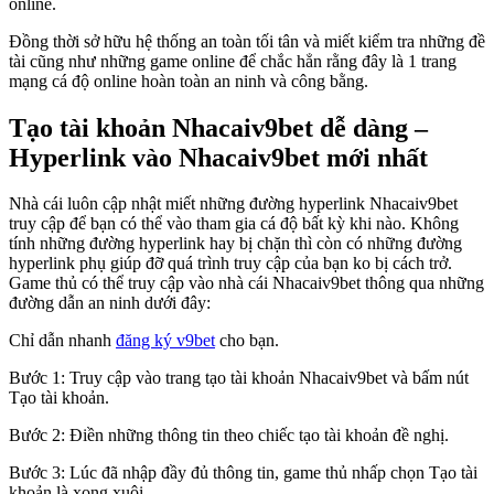
online.
Đồng thời sở hữu hệ thống an toàn tối tân và miết kiểm tra những đề
tài cũng như những game online để chắc hẳn rằng đây là 1 trang
mạng cá độ online hoàn toàn an ninh và công bằng.
Tạo tài khoản Nhacaiv9bet dễ dàng –
Hyperlink vào Nhacaiv9bet mới nhất
Nhà cái luôn cập nhật miết những đường hyperlink Nhacaiv9bet
truy cập để bạn có thể vào tham gia cá độ bất kỳ khi nào. Không
tính những đường hyperlink hay bị chặn thì còn có những đường
hyperlink phụ giúp đỡ quá trình truy cập của bạn ko bị cách trở.
Game thủ có thể truy cập vào nhà cái Nhacaiv9bet thông qua những
đường dẫn an ninh dưới đây:
Chỉ dẫn nhanh
đăng ký v9bet
cho bạn.
Bước 1: Truy cập vào trang tạo tài khoản Nhacaiv9bet và bấm nút
Tạo tài khoản.
Bước 2: Điền những thông tin theo chiếc tạo tài khoản đề nghị.
Bước 3: Lúc đã nhập đầy đủ thông tin, game thủ nhấp chọn Tạo tài
khoản là xong xuôi.