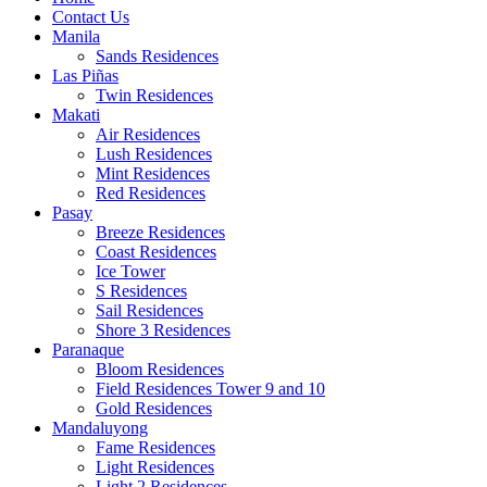
Contact Us
Manila
Sands Residences
Las Piñas
Twin Residences
Makati
Air Residences
Lush Residences
Mint Residences
Red Residences
Pasay
Breeze Residences
Coast Residences
Ice Tower
S Residences
Sail Residences
Shore 3 Residences
Paranaque
Bloom Residences
Field Residences Tower 9 and 10
Gold Residences
Mandaluyong
Fame Residences
Light Residences
Light 2 Residences