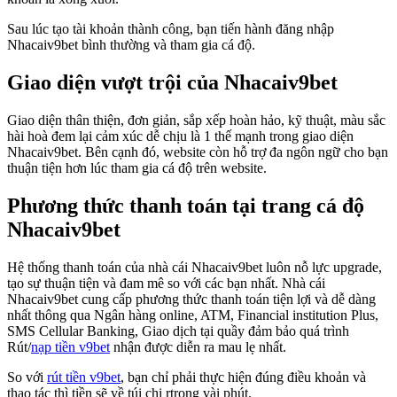
Sau lúc tạo tài khoản thành công, bạn tiến hành đăng nhập
Nhacaiv9bet bình thường và tham gia cá độ.
Giao diện vượt trội của Nhacaiv9bet
Giao diện thân thiện, đơn giản, sắp xếp hoàn hảo, kỹ thuật, màu sắc
hài hoà đem lại cảm xúc dễ chịu là 1 thế mạnh trong giao diện
Nhacaiv9bet. Bên cạnh đó, website còn hỗ trợ đa ngôn ngữ cho bạn
thuận tiện hơn lúc tham gia cá độ trên website.
Phương thức thanh toán tại trang cá độ
Nhacaiv9bet
Hệ thống thanh toán của nhà cái Nhacaiv9bet luôn nỗ lực upgrade,
tạo sự thuận tiện và đam mê so với các bạn nhất. Nhà cái
Nhacaiv9bet cung cấp phương thức thanh toán tiện lợi và dễ dàng
nhất thông qua Ngân hàng online, ATM, Financial institution Plus,
SMS Cellular Banking, Giao dịch tại quầy đảm bảo quá trình
Rút/
nạp tiền v9bet
nhận được diễn ra mau lẹ nhất.
So với
rút tiền v9bet
, bạn chỉ phải thực hiện đúng điều khoản và
thao tác thì tiền sẽ về túi chi rtrong vài phút.