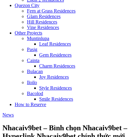
Quezon City
Fern at Grass Residences
Glam Residences
Hill Residences
Vine Residences
Other Projects
Muntinlupa
Leaf Residences
Pasig
Gem Residences
Cainta
Charm Residences
Bulacan
Joy Residences
Iloilo
Style Residences
Bacolod
Smile Residences
How to Reserve
News
Nhacaiv9bet – Bình chọn Nhacaiv9bet –
Hyperlink Nhacaiv9bet chính thức mới