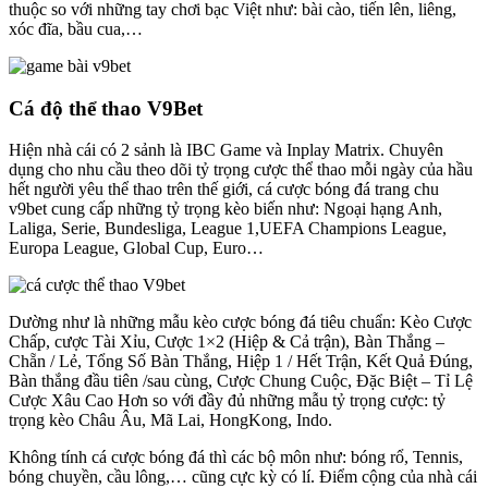
thuộc so với những tay chơi bạc Việt như: bài cào, tiến lên, liêng,
xóc đĩa, bầu cua,…
Cá độ thể thao V9Bet
Hiện nhà cái có 2 sảnh là IBC Game và Inplay Matrix. Chuyên
dụng cho nhu cầu theo dõi tỷ trọng cược thể thao mỗi ngày của hầu
hết người yêu thể thao trên thế giới, cá cược bóng đá trang chu
v9bet cung cấp những tỷ trọng kèo biến như: Ngoại hạng Anh,
Laliga, Serie, Bundesliga, League 1,UEFA Champions League,
Europa League, Global Cup, Euro…
Dường như là những mẫu kèo cược bóng đá tiêu chuẩn: Kèo Cược
Chấp, cược Tài Xỉu, Cược 1×2 (Hiệp & Cả trận), Bàn Thắng –
Chẵn / Lẻ, Tổng Số Bàn Thắng, Hiệp 1 / Hết Trận, Kết Quả Đúng,
Bàn thắng đầu tiên /sau cùng, Cược Chung Cuộc, Đặc Biệt – Tỉ Lệ
Cược Xâu Cao Hơn so với đầy đủ những mẫu tỷ trọng cược: tỷ
trọng kèo Châu Âu, Mã Lai, HongKong, Indo.
Không tính cá cược bóng đá thì các bộ môn như: bóng rổ, Tennis,
bóng chuyền, cầu lông,… cũng cực kỳ có lí. Điểm cộng của nhà cái