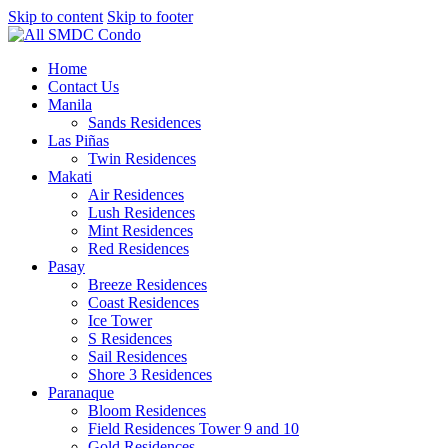
Skip to content
Skip to footer
Home
Contact Us
Manila
Sands Residences
Las Piñas
Twin Residences
Makati
Air Residences
Lush Residences
Mint Residences
Red Residences
Pasay
Breeze Residences
Coast Residences
Ice Tower
S Residences
Sail Residences
Shore 3 Residences
Paranaque
Bloom Residences
Field Residences Tower 9 and 10
Gold Residences