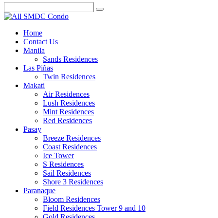
Home
Contact Us
Manila
Sands Residences
Las Piñas
Twin Residences
Makati
Air Residences
Lush Residences
Mint Residences
Red Residences
Pasay
Breeze Residences
Coast Residences
Ice Tower
S Residences
Sail Residences
Shore 3 Residences
Paranaque
Bloom Residences
Field Residences Tower 9 and 10
Gold Residences