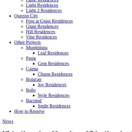
Light Residences
Light 2 Residences
Quezon City
Fern at Grass Residences
Glam Residences
Hill Residences
Vine Residences
Other Projects
Muntinlupa
Leaf Residences
Pasig
Gem Residences
Cainta
Charm Residences
Bulacan
Joy Residences
Iloilo
Style Residences
Bacolod
Smile Residences
How to Reserve
News