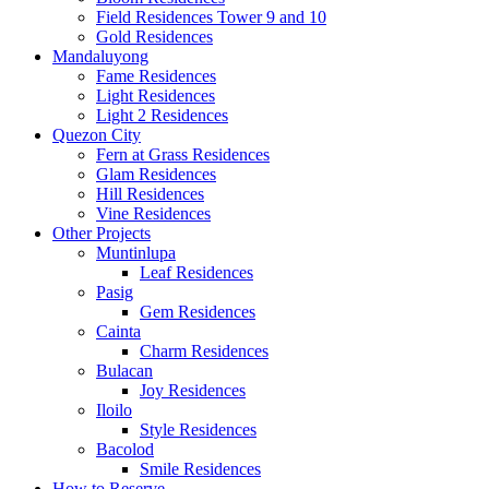
Field Residences Tower 9 and 10
Gold Residences
Mandaluyong
Fame Residences
Light Residences
Light 2 Residences
Quezon City
Fern at Grass Residences
Glam Residences
Hill Residences
Vine Residences
Other Projects
Muntinlupa
Leaf Residences
Pasig
Gem Residences
Cainta
Charm Residences
Bulacan
Joy Residences
Iloilo
Style Residences
Bacolod
Smile Residences
How to Reserve