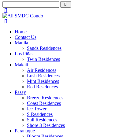
Home
Contact Us
Manila
Sands Residences
Las Piñas
Twin Residences
Makati
Air Residences
Lush Residences
Mint Residences
Red Residences
Pasay
Breeze Residences
Coast Residences
Ice Tower
S Residences
Sail Residences
Shore 3 Residences
Paranaque
Bloom Residences