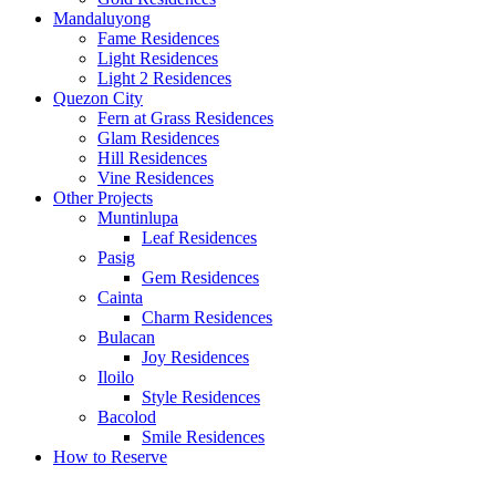
Mandaluyong
Fame Residences
Light Residences
Light 2 Residences
Quezon City
Fern at Grass Residences
Glam Residences
Hill Residences
Vine Residences
Other Projects
Muntinlupa
Leaf Residences
Pasig
Gem Residences
Cainta
Charm Residences
Bulacan
Joy Residences
Iloilo
Style Residences
Bacolod
Smile Residences
How to Reserve