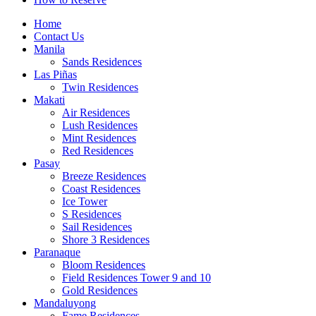
Home
Contact Us
Manila
Sands Residences
Las Piñas
Twin Residences
Makati
Air Residences
Lush Residences
Mint Residences
Red Residences
Pasay
Breeze Residences
Coast Residences
Ice Tower
S Residences
Sail Residences
Shore 3 Residences
Paranaque
Bloom Residences
Field Residences Tower 9 and 10
Gold Residences
Mandaluyong
Fame Residences