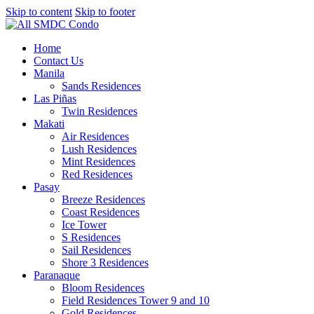
Skip to content
Skip to footer
Home
Contact Us
Manila
Sands Residences
Las Piñas
Twin Residences
Makati
Air Residences
Lush Residences
Mint Residences
Red Residences
Pasay
Breeze Residences
Coast Residences
Ice Tower
S Residences
Sail Residences
Shore 3 Residences
Paranaque
Bloom Residences
Field Residences Tower 9 and 10
Gold Residences