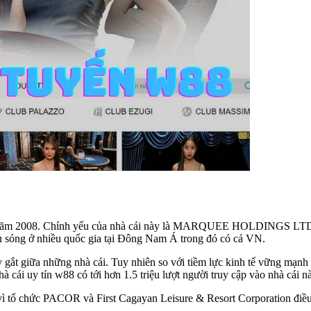
ào năm 2008. Chính yếu của nhà cái này là MARQUEE HOLDINGS LTD 1 tậ
hủ sóng ở nhiều quốc gia tại Đông Nam Á trong đó có cả VN.
y gắt giữa những nhà cái. Tuy nhiên so với tiềm lực kinh tế vững mạn
à cái uy tín w88 có tới hơn 1.5 triệu lượt người truy cập vào nhà cái n
 vì tổ chức PACOR và First Cagayan Leisure & Resort Corporation điề