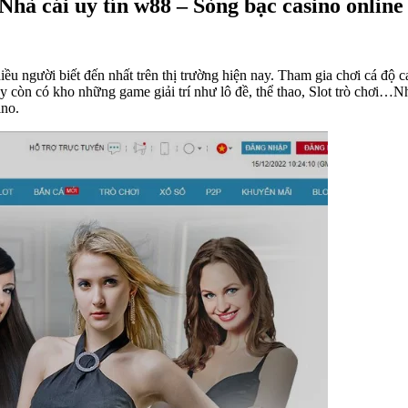
 Nhà cái uy tín w88 – Sòng bạc casino online
 nhiều người biết đến nhất trên thị trường hiện nay. Tham gia chơi cá độ
y còn có kho những game giải trí như lô đề, thể thao, Slot trò chơi…
ino.