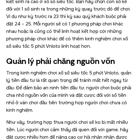
kiệt sinh ra cao ở xổ số siêu tốc. Bạn hãy chọn con số kề
đối với 1 số sinh ra trong những kỳ quay trước đó để chơi.
Ví dụ như kỳ trước ra 23 thì kỳ sau quý khách buộc phải
đặt 24 – 25. Mỗi người sẽ có 1 phương pháp chơi khác
nhau hoặc là cũng có thể linh hoạt kết hợp cới những
phương pháp chơi khác để có thêm kinh nghiệm chơi xổ
số siêu tốc 5 phút Vnloto linh hoạt hơn.
Quản lý phải chăng nguồn vốn
Trong kinh nghiệm chơi xổ số siêu tốc 5 phút Vnloto, quản
lý tiền đầu tư là rất quan trọng để tránh mất hết ngay từ
đầu. Để đảm bảo an ninh tiền đầu tư, người chơi buộc phải
chia nhỏ nguồn vốn của mình và đặt cược đối với số tiền
nhỏ ở ván chơi đầu tiên trường hợp người chơi chưa có
kinh nghiệm.
Như vậy, trường hợp thua người chơi sẽ ko bị mất nhiều
tiền. Lúc người chơi cảm thấy đã quen đối với game, hãy
đặt cược nhiều hơn để nâng cao cơ hội nhận nhận được