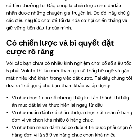
số tiền thưởng to. Đây cũng là chiến lược chơi dài lâu
nhận được những chuyên gia truyền lại. Do đó, hãy chú ý
các điều này lúc chơi để tối đa hóa cơ hội chiến thắng và
giữ vững tiền đầu tư của mình.
Có chiến lược và bí quyết đặt
cược rõ ràng
Với các bạn chưa có nhiều kinh nghiệm chơi xố số siêu tốc
5 phút Vnloto thì lúc mới tham gia sẽ thấy bỡ ngỡ và gặp
mặt nhiều khó khăn trong việc đặt cược. Tại đây chúng tôi
đưa ra 1 số gợi ý cho bạn tham khảo và áp dụng:
Ví như chọn 1 con số nhưng thấy ko tán thành thì hãy
ấn mục đặt lại và thực hiện lại ngay từ đầu.
Ví như muốn đánh số chẵn thì lựa chọn nút chẵn ở hàng
đơn vị và chọn khá nhiều ở hàng chục.
Ví như bạn muốn đánh số có đuôi 9 thì buộc phải chọn ở
hàng đơn vi là số 9 và hàng chục chọn khá nhiều.