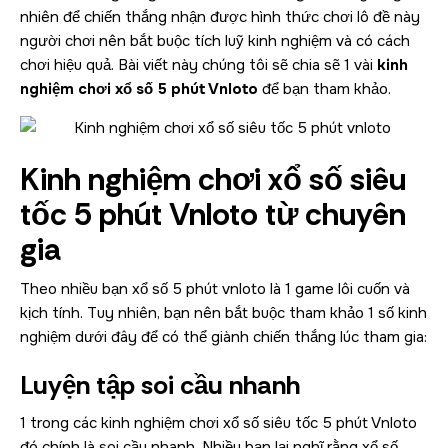
Quezon City
nhiên để chiến thắng nhận được hình thức chơi lô đề này
người chơi nên bắt buộc tích luỹ kinh nghiệm và có cách
chơi hiệu quả. Bài viết này chúng tôi sẽ chia sẽ 1 vài
kinh
Other Projects
nghiệm chơi xổ số 5 phút Vnloto
để bạn tham khảo.
How to Reserve
Kinh nghiệm chơi xổ số siêu
tốc 5 phút Vnloto từ chuyên
gia
Theo nhiều bạn
xổ số 5 phút vnloto
là 1 game lôi cuốn và
kịch tính. Tuy nhiên, bạn nên bắt buộc tham khảo 1 số kinh
nghiệm dưới đây để có thể giành chiến thắng lúc tham gia:
Luyện tập soi cầu nhanh
1 trong các kinh nghiệm chơi xổ số siêu tốc 5 phút Vnloto
đó chính là soi cầu nhanh. Nhiều bạn lại nghĩ rằng xổ số