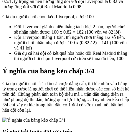
0.5/1, tỷ trọng ăn tiền tương ứng đối với đội Liverpool là 0.82 và
tương ứng đối với đội Real Madrid là 0.98
Giả dụ người chơi chọn kèo Liverpool, cược 100
Đội Liverpool giành chiến thắng tách biệt 2 bàn, người chơi
sẽ nhận nhận được: 100 x 0.82 = 182 (100 vốn và 82 lời)
Đội Liverpool thắng 1 bàn, thì người chơi thắng 1/2 số tiền,
người chơi nhận nhận được: 100 x (0.82 / 2) = 141 (100 vốn
và 41 lời)
Giả dụ cả hai đội có kết quả hòa hoặc đội Real Madrid thắng
thì người chơi chọn Liverpool cửa trên sẽ thua đủ tiền, 100.
Ý nghĩa của bảng kèo chấp 3/4
Giả dụ người chơi là 1 dân cá cược đẳng cấp, thì lúc nhìn vào bảng
tỷ trọng cược là người chơi có thể hiểu nhận được các con số biết kể
trên đó. Chúng phản ánh toàn bộ điều mà 1 trận đấu đang diễn ra
như phong độ thi đấu, tương quan lực lượng,… Tuy nhiên kèo chấp
3/4 chỉ xảy ra lúc trong trận đấu có 1 đội có sức mạnh nổi bật hơn
hẳn đội còn lại.
Ví như bắt buộc đặt cửa trên