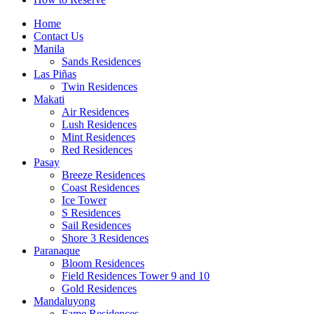
Home
Contact Us
Manila
Sands Residences
Las Piñas
Twin Residences
Makati
Air Residences
Lush Residences
Mint Residences
Red Residences
Pasay
Breeze Residences
Coast Residences
Ice Tower
S Residences
Sail Residences
Shore 3 Residences
Paranaque
Bloom Residences
Field Residences Tower 9 and 10
Gold Residences
Mandaluyong
Fame Residences