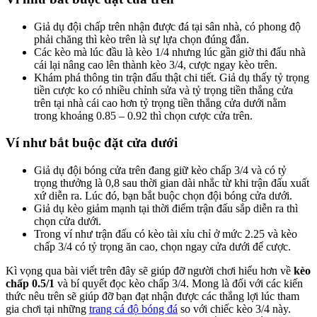
Giả dụ đội chấp trên nhận được đá tại sân nhà, có phong độ
phải chăng thì kèo trên là sự lựa chọn đúng đắn.
Các kèo mà lúc đầu là kèo 1/4 nhưng lúc gần giờ thi đấu nhà
cái lại nâng cao lên thành kèo 3/4, cược ngay kèo trên.
Khám phá thông tin trận đấu thật chi tiết. Giả dụ thấy tỷ trọng
tiền cược ko có nhiều chỉnh sửa và tỷ trọng tiền thắng cửa
trên tại nhà cái cao hơn tỷ trọng tiền thắng cửa dưới nằm
trong khoảng 0.85 – 0.92 thì chọn cược cửa trên.
Ví như bắt buộc đặt cửa dưới
Giả dụ đội bóng cửa trên đang giữ kèo chấp 3/4 và có tỷ
trọng thưởng là 0,8 sau thời gian dài nhắc từ khi trận đấu xuất
xứ diễn ra. Lúc đó, bạn bắt buộc chọn đội bóng cửa dưới.
Giả dụ kèo giảm mạnh tại thời điểm trận đấu sắp diễn ra thì
chọn cửa dưới.
Trong ví như trận đấu có kèo tài xỉu chỉ ở mức 2.25 và kèo
chấp 3/4 có tỷ trọng ăn cao, chọn ngay cửa dưới để cược.
Kì vọng qua bài viết trên đây sẽ giúp đỡ người chơi hiểu hơn về
kèo
chấp 0.5/1
và bí quyết đọc kèo chấp 3/4. Mong là đối với các kiến
thức nêu trên sẽ giúp đỡ bạn đạt nhận được các thắng lợi lúc tham
gia chơi tại những
trang cá độ bóng đá
so với chiếc kèo 3/4 này.