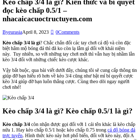
Kèo chấp 3/4 là gì? Kiến thức và bí quyết
đọc kèo chấp 0.5/1 –
nhacaicacuoctructuyen.com
By
eurasia
April 8, 2023
0
Comments
Kèo chấp 3/4 là gì
? Chắc chắn đối các tay chơi cá độ và còn đặc
biệt hâm mộ bóng đá thì đã ko còn lạ lẫm gì đối với khái niệm
này. Tuy nhiên, so với những tay chơi mới thì vẫn hay bị nhầm lẫn
kèo 3/4 đối với những chiếc kèo cược khác.
Vậy bắt buộc, qua bài viết dưới đây, chúng tôi sẽ cung cấp thông tin
giúp đỡ bạn hiểu rõ hơn về kèo 3/4 cũng như bật mí bí quyết cược
kèo 3/4 giúp đỡ bạn luôn thắng cược. Cùng theo dõi ngay người
chơi nhé!
Kèo chấp 3/4 là gì? Kèo chấp 0.5/1 là gì?
Kèo chấp 3/4
còn nhận được gọi đối với 1 cái tên khác là kèo chấp
nửa 1. Hay kèo chấp 0.5/1 hoặc kèo chấp 0.75 trong
cá độ bóng đá
trực tuyến
. Hình thức kèo này hơi phổ biến, đối với kèo này, đội A