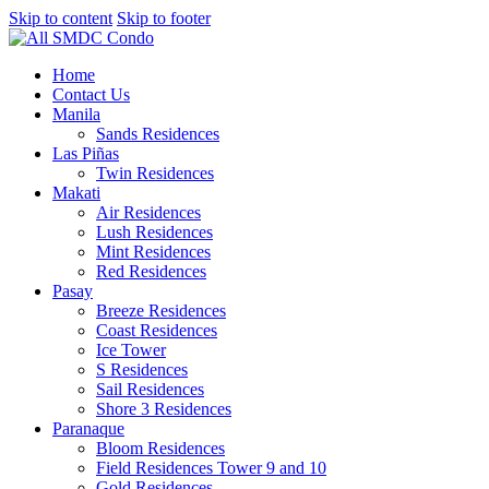
Skip to content
Skip to footer
Home
Contact Us
Manila
Sands Residences
Las Piñas
Twin Residences
Makati
Air Residences
Lush Residences
Mint Residences
Red Residences
Pasay
Breeze Residences
Coast Residences
Ice Tower
S Residences
Sail Residences
Shore 3 Residences
Paranaque
Bloom Residences
Field Residences Tower 9 and 10
Gold Residences