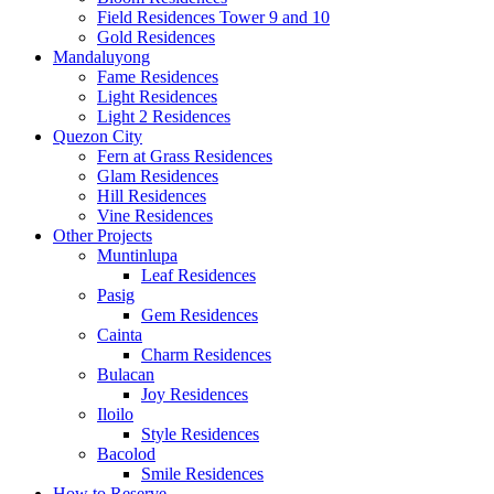
Field Residences Tower 9 and 10
Gold Residences
Mandaluyong
Fame Residences
Light Residences
Light 2 Residences
Quezon City
Fern at Grass Residences
Glam Residences
Hill Residences
Vine Residences
Other Projects
Muntinlupa
Leaf Residences
Pasig
Gem Residences
Cainta
Charm Residences
Bulacan
Joy Residences
Iloilo
Style Residences
Bacolod
Smile Residences
How to Reserve