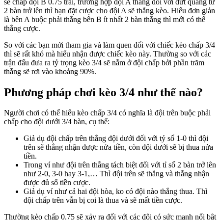
sẽ chấp đội B 0.75 trái, trường hợp đội A thắng đối với đứt quãng từ
2 bàn trở lên thì bạn đặt cược cho đội A sẽ thắng kèo. Hiểu đơn giản
là bên A buộc phải thắng bên B ít nhất 2 bàn thắng thì mới có thể
thắng cược.
So với các bạn mới tham gia và làm quen đối với chiếc kèo chấp 3/4
thì sẽ rất khó mà hiểu nhận được chiếc kèo này. Thường so với các
trận đấu đưa ra tỷ trọng kèo 3/4 sẽ nằm ở đội chấp bởi phần trăm
thắng sẽ rơi vào khoảng 90%.
Phương pháp chơi kèo 3/4 như thế nào?
Người chơi có thể hiểu kèo chấp 3/4 có nghĩa là đội trên buộc phải
chấp cho đội dưới 3/4 bàn, cụ thể:
Giả dụ đội chấp trên thắng đội dưới đối với tỷ số 1-0 thì đội
trên sẽ thắng nhận được nửa tiền, còn đội dưới sẽ bị thua nửa
tiền.
Trong ví như đội trên thắng tách biệt đối với tỉ số 2 bàn trở lên
như 2-0, 3-0 hay 3-1,… Thì đội trên sẽ thắng và thắng nhận
được đủ số tiền cược.
Giả dụ ví như cả hai đội hòa, ko có đội nào thắng thua. Thì
đội chấp trên vẫn bị coi là thua và sẽ mất tiền cược.
Thường kèo chấp 0.75 sẽ xảy ra đối với các đội có sức mạnh nổi bật