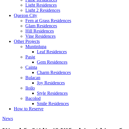
Light Residences
Light 2 Residences
Quezon City
Fern at Grass Residences
Glam Residences
Hill Residences
Vine Residences
Other Projects
Muntinlupa
Leaf Residences
Pasig
Gem Residences
Cainta
Charm Residences
Bulacan
Joy Residences
Iloilo
Style Residences
Bacolod
Smile Residences
How to Reserve
News