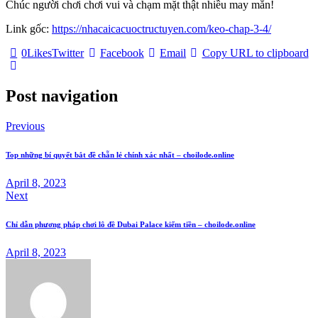
Chúc người chơi chơi vui và chạm mặt thật nhiều may mắn!
Link gốc:
https://nhacaicacuoctructuyen.com/keo-chap-3-4/
0
Likes
Twitter
Facebook
Email
Copy URL to clipboard
Post navigation
Previous
Top những bí quyết bắt đề chẵn lẻ chính xác nhất – choilode.online
April 8, 2023
Next
Chỉ dẫn phương pháp chơi lô đề Dubai Palace kiếm tiền – choilode.online
April 8, 2023