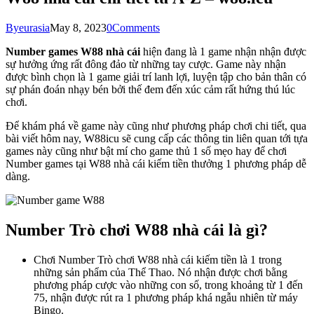
By
eurasia
May 8, 2023
0
Comments
Number games W88 nhà cái
hiện đang là 1 game nhận nhận được
sự hưởng ứng rất đông đảo từ những tay cược. Game này nhận
được bình chọn là 1 game giải trí lanh lợi, luyện tập cho bản thân có
sự phán đoán nhạy bén bởi thế đem đến xúc cảm rất hứng thú lúc
chơi.
Để khám phá về game này cũng như phương pháp chơi chi tiết, qua
bài viết hôm nay, W88icu sẽ cung cấp các thông tin liên quan tới tựa
games này cũng như bật mí cho game thủ 1 số mẹo hay để chơi
Number games tại W88 nhà cái kiếm tiền thưởng 1 phương pháp dễ
dàng.
Number Trò chơi W88 nhà cái là gì?
Chơi Number Trò chơi W88 nhà cái kiếm tiền là 1 trong
những sản phẩm của Thể Thao. Nó nhận được chơi bằng
phương pháp cược vào những con số, trong khoảng từ 1 đến
75, nhận được rút ra 1 phương pháp khá ngẫu nhiên từ máy
Bingo.