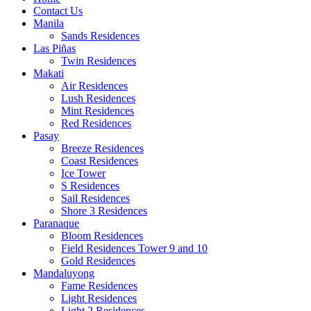
Contact Us
Manila
Sands Residences
Las Piñas
Twin Residences
Makati
Air Residences
Lush Residences
Mint Residences
Red Residences
Pasay
Breeze Residences
Coast Residences
Ice Tower
S Residences
Sail Residences
Shore 3 Residences
Paranaque
Bloom Residences
Field Residences Tower 9 and 10
Gold Residences
Mandaluyong
Fame Residences
Light Residences
Light 2 Residences