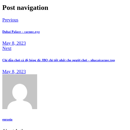
Post navigation
Previous
Dubai Palace – cacuoc.xyz
May 8, 2023
Next
Chỉ dẫn chơi cá độ bóng đá JBO chi tiết nhất cho người chơi – nhacaicacuoc.top
May 8, 2023
eurasia