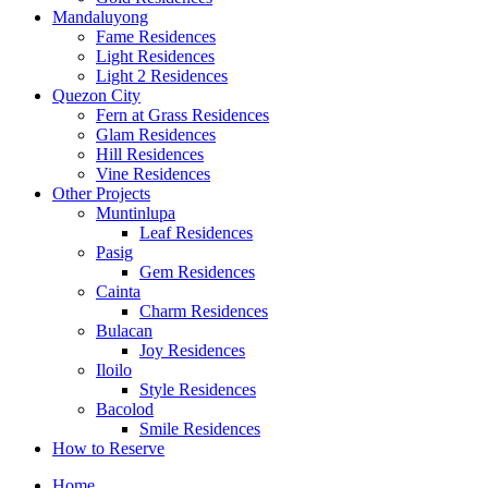
Mandaluyong
Fame Residences
Light Residences
Light 2 Residences
Quezon City
Fern at Grass Residences
Glam Residences
Hill Residences
Vine Residences
Other Projects
Muntinlupa
Leaf Residences
Pasig
Gem Residences
Cainta
Charm Residences
Bulacan
Joy Residences
Iloilo
Style Residences
Bacolod
Smile Residences
How to Reserve
Home