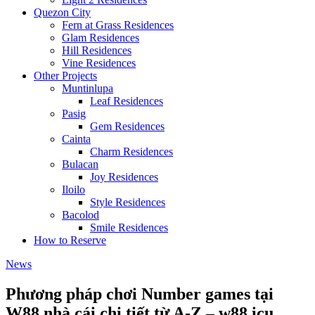
Quezon City
Fern at Grass Residences
Glam Residences
Hill Residences
Vine Residences
Other Projects
Muntinlupa
Leaf Residences
Pasig
Gem Residences
Cainta
Charm Residences
Bulacan
Joy Residences
Iloilo
Style Residences
Bacolod
Smile Residences
How to Reserve
News
Phương pháp chơi Number games tại
W88 nhà cái chi tiết từ A-Z – w88.icu