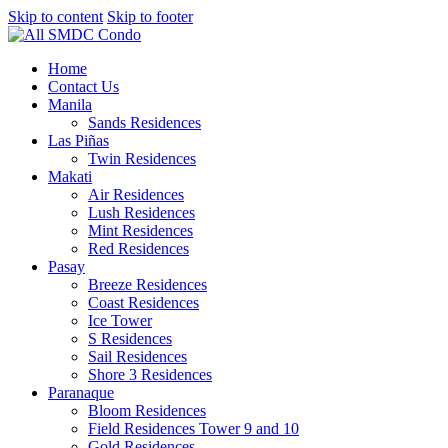
Skip to content
Skip to footer
Home
Contact Us
Manila
Sands Residences
Las Piñas
Twin Residences
Makati
Air Residences
Lush Residences
Mint Residences
Red Residences
Pasay
Breeze Residences
Coast Residences
Ice Tower
S Residences
Sail Residences
Shore 3 Residences
Paranaque
Bloom Residences
Field Residences Tower 9 and 10
Gold Residences