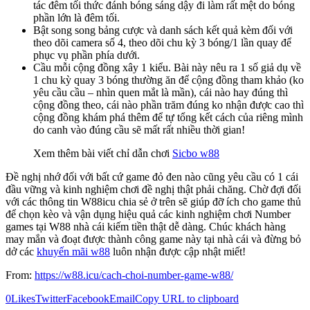
tác đêm tối thức đánh bóng sáng dậy đi làm rất mệt do bóng
phần lớn là đêm tối.
Bật song song bảng cược và danh sách kết quả kèm đối với
theo dõi camera số 4, theo dõi chu kỳ 3 bóng/1 lần quay để
phục vụ phần phía dưới.
Cầu mỗi cộng đồng xây 1 kiểu. Bài này nêu ra 1 số giả dụ về
1 chu kỳ quay 3 bóng thường ăn để cộng đồng tham khảo (ko
yêu cầu cầu – nhìn quen mắt là mần), cái nào hay đúng thì
cộng đồng theo, cái nào phần trăm đúng ko nhận được cao thì
cộng đồng khám phá thêm để tự tổng kết cách của riêng mình
do canh vào đúng cầu sẽ mất rất nhiều thời gian!
Xem thêm bài viết chỉ dẫn chơi
Sicbo w88
Đề nghị nhớ đối với bất cứ game đỏ đen nào cũng yêu cầu có 1 cái
đầu vững và kinh nghiệm chơi đề nghị thật phải chăng. Chờ đợi đối
với các thông tin W88icu chia sẻ ở trên sẽ giúp đỡ ích cho game thủ
để chọn kèo và vận dụng hiệu quả các kinh nghiệm chơi Number
games tại W88 nhà cái kiếm tiền thật dễ dàng. Chúc khách hàng
may mắn và đoạt được thành công game này tại nhà cái và đừng bỏ
dở các
khuyến mãi w88
luôn nhận được cập nhật miết!
From:
https://w88.icu/cach-choi-number-game-w88/
0
Likes
Twitter
Facebook
Email
Copy URL to clipboard