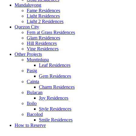
Mandaluyong
Fame Residences
Light Residences
Light 2 Residences
Quezon City
Fern at Grass Residences
Glam Residences
Hill Residences
Vine Residences
Other Projects
Muntinlupa
Leaf Residences
Pasig
Gem Residences
Cainta
Charm Residences
Bulacan
Joy Residences
Iloilo
Style Residences
Bacolod
Smile Residences
How to Reserve