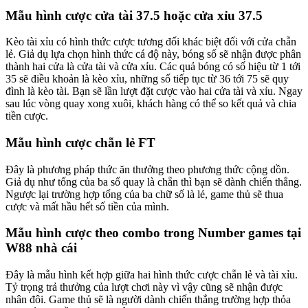
Mẫu hình cược cửa tài 37.5 hoặc cửa xỉu 37.5
Kèo tài xỉu có hình thức cược tương đối khác biệt đối với cửa chẵn
lẻ. Giả dụ lựa chọn hình thức cá độ này, bóng số sẽ nhận được phân
thành hai cửa là cửa tài và cửa xỉu. Các quả bóng có số hiệu từ 1 tới
35 sẽ điều khoản là kèo xỉu, những số tiếp tục từ 36 tới 75 sẽ quy
đình là kèo tài. Bạn sẽ lần lượt đặt cược vào hai cửa tài và xỉu. Ngay
sau lúc vòng quay xong xuôi, khách hàng có thể so kết quả và chia
tiền cược.
Mẫu hình cược chẵn lẻ FT
Đây là phương pháp thức ăn thưởng theo phương thức cộng dồn.
Giả dụ như tổng của ba số quay là chẵn thì bạn sẽ dành chiến thắng.
Ngược lại trường hợp tổng của ba chữ số là lẻ, game thủ sẽ thua
cược và mất hầu hết số tiền của mình.
Mẫu hình cược theo combo trong Number games tại
W88 nhà cái
Đây là mẫu hình kết hợp giữa hai hình thức cược chẵn lẻ và tài xỉu.
Tỷ trọng trả thưởng của lượt chơi này vì vậy cũng sẽ nhận được
nhân đôi. Game thủ sẽ là người dành chiến thắng trường hợp thỏa