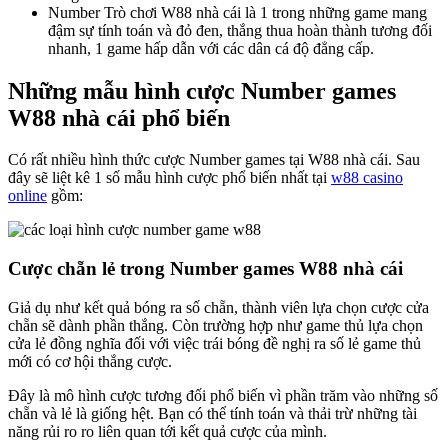
Number Trò chơi W88 nhà cái là 1 trong những game mang
đậm sự tính toán và đỏ đen, thắng thua hoàn thành tương đối
nhanh, 1 game hấp dẫn với các dân cá độ đẳng cấp.
Những mẫu hình cược Number games
W88 nhà cái phổ biến
Có rất nhiều hình thức cược Number games tại W88 nhà cái. Sau
đây sẽ liệt kê 1 số mẫu hình cược phổ biến nhất tại
w88 casino
online
gồm:
Cược chẵn lẻ trong Number games W88 nhà cái
Giả dụ như kết quả bóng ra số chẵn, thành viên lựa chọn cược cửa
chẵn sẽ dành phần thắng. Còn trường hợp như game thủ lựa chọn
cửa lẻ đồng nghĩa đối với việc trái bóng đề nghị ra số lẻ game thủ
mới có cơ hội thắng cược.
Đây là mô hình cược tương đối phổ biến vì phần trăm vào những số
chẵn và lẻ là giống hệt. Bạn có thể tính toán và thải trừ những tài
năng rủi ro ro liên quan tới kết quả cược của mình.