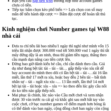
Bạn yêu cầu
nạp tiền w88
trường hợp như account games
chưa có tiền.
Tiếp tục bấm chọn kèo phổ biến => Lựa chọn con số may
mắn để tiến hành đặt cược => Bấm đặt cược để hoàn tất thủ
tục.
Kinh nghiệm chơi Number games tại W88
nhà cái
Đưa ra chỉ tiêu lãi bao nhiêu/1 ngày thì nghỉ như mình vốn 15
triệu lãi nhận được 300.000 vnd tới 500.000 vnd 1 ngày thì tắt
máy đứng dậy là an ninh, thua thì giảm tiền ngay, thắng theo
cầu mạnh dạn nâng cao tiền cược lên.
Đừng bao giờ đánh kiểu bẻ cầu, chỉ cần đánh theo cầu. Giả
dụ như đang bệt tài: tài – tài – tài… gấp thếp vào xỉu rất dễ
bay account do mình theo dõi có lần bệt tài – tài -…tài 16 lần
miết, lần thứ 17 mới ra xỉu, hoặc bay đều 2 bên tài – bất tỉnh
nhân sự – tài – ngất xỉu xỉu -… 13 lần miết, lần thứ 14 mới
bệt lại tài – tài hoặc xỉu – xỉu => ko theo đến lúc gãy cầu nổi
do ko tiền nào gấp thếp nổi.
Mai phục là chính, lúc nào vào Cầu mới chơi và xem nhận
được 30 ván trước ra cái gì và khắc ghi sau mới bắt tay vào
cuộc chơi, cờ bạc number games về điểm mạnh hơn bóng là
có thể đánh vào ban ngày, cộng đồng chơi ban ngày còn cộng