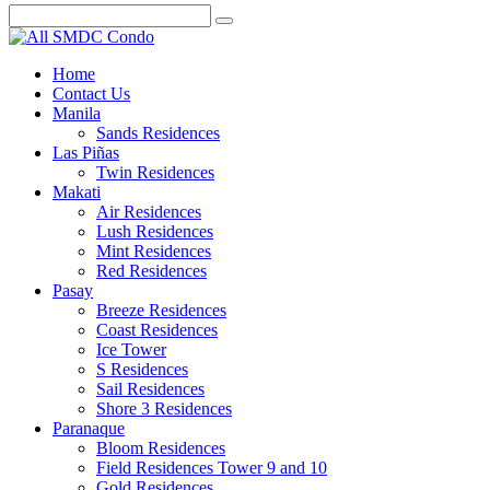
Home
Contact Us
Manila
Sands Residences
Las Piñas
Twin Residences
Makati
Air Residences
Lush Residences
Mint Residences
Red Residences
Pasay
Breeze Residences
Coast Residences
Ice Tower
S Residences
Sail Residences
Shore 3 Residences
Paranaque
Bloom Residences
Field Residences Tower 9 and 10
Gold Residences