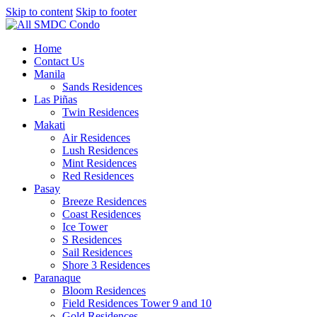
Skip to content
Skip to footer
Home
Contact Us
Manila
Sands Residences
Las Piñas
Twin Residences
Makati
Air Residences
Lush Residences
Mint Residences
Red Residences
Pasay
Breeze Residences
Coast Residences
Ice Tower
S Residences
Sail Residences
Shore 3 Residences
Paranaque
Bloom Residences
Field Residences Tower 9 and 10
Gold Residences