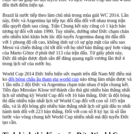
đến thời điểm hiện tại.
Brazil là nước tiếp theo làm chủ nhà trong mùa giải WC 2014. Lần
này, Đức và Argentina lại tiếp tục đối đầu đối với nhau trong trận
đấu quyết định sau cùng. Trận Chung kết này cũng có 1 kịch bản
tương tự đối với năm 1990. Tuy nhiên, dường như Đức chạm chán
nên nhiều khó khăn hơn lúc đội tuyển Argentina đang thi đấu đối
với 1 phong độ rất cao, không tính sự có sự góp mặt của siêu sao
Messi và chiến thắng chỉ tới đối với họ nhờ bàn thắng quý hơn vàng
của Mario Gõtze ở phút thứ 113 của trận đấu. Từ giây phút này,
Đức đã nhận được định sẵn để đăng quang ngôi vương lần thứ 4
trong lịch sử của nước họ.
World Cup 2014 Đức biểu hiện sức mạnh trên đất Nam Mỹ điều mà
ko
đội bóng châu âu tham gia world cup
nào từng làm nhận được và
1 lần nữa 2 đội Đức và Argentina chạm trán nhau ở trận chung kết.
Tiền đạo Miroslav Klose trở thành cầu thủ ghi nhiều bàn thắng nhất
lịch sử những kỳ World Cup đối với 16 bàn thắng. Đức là đội bóng
thi đấu nhiều trận nhất lịch sử World Cup đối với con số 105 trận
đấu, và là đội bóng ghi nhiều bàn thắng nhất lịch sử giải đấu to nhất
hành tinh đối với 223 bàn thắng. Đối với con số 8 kỷ lục là số lần
bước vào vòng chung kết World Cup nhiều nhất mà đội tuyển Đức
tạo cần.