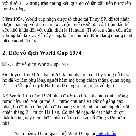
với tỉ số 3 – 2 trong trận chung kết, qua đó có lần đầu tiên bước lên
ngôi vương.
Năm 1954, World cup nhận được tổ chức tại Thụy Sỹ, để tới nhận
được loại cúp vô địch danh giá, đội tuyển Đức đã có 1 trận đấu hết
sức khó khăn đối với quân địch là Hungari. Tỉ số sau cùng của trận
Chung kết là 3-2. Và đây cũng là lần đầu tiên Đức đăng quang danh
hiệu cao nhất này.
2. Đức vô địch World Cup 1974
Đội tuyển Tây Đức nhận được khán nhái nhà đặt hy vọng rất to và
họ đã ko làm phụ lòng người hâm mộ bằng chiến thắng quan trọng
2 – 1 trước quân địch Hà Lan để đăng quang ngôi vô địch.
Kỳ World Cup năm 1974 nhận được tổ chức tại chính quê hương
nước này. Đối với lợi thế là 1 nước chủ nhà và các cố gắng cao
nhất, họ đã tiến thẳng đến đài quang vinh để nhận loại cúp đối với
chiến thắng 2-1 trước Hà Lan. Có thể đề cập, để đạt nhận được
thành công này nên nhờ 1 phần rất to của các cổ động viên nước
nhà.
Xem thêm: Tham gia cá độ World Cup tại
link chuẩn