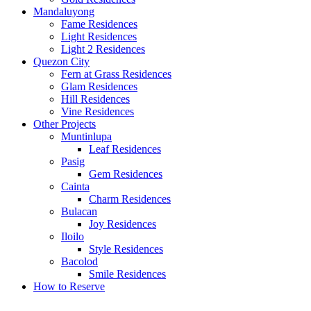
Mandaluyong
Fame Residences
Light Residences
Light 2 Residences
Quezon City
Fern at Grass Residences
Glam Residences
Hill Residences
Vine Residences
Other Projects
Muntinlupa
Leaf Residences
Pasig
Gem Residences
Cainta
Charm Residences
Bulacan
Joy Residences
Iloilo
Style Residences
Bacolod
Smile Residences
How to Reserve