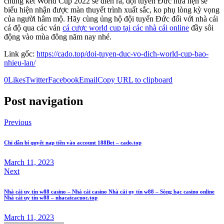
chung kết World Cup 2022 sẽ diễn ra, đội tuyển Đức hứa hẹn sẽ
biểu hiện nhận được màn thuyết trình xuất sắc, ko phụ lòng kỳ vọng
của người hâm mộ. Hãy cùng ủng hộ đội tuyển Đức đối với nhà cái
cá độ qua các ván
cá cược world cup tại các nhà cái online
đầy sôi
động vào mùa đông năm nay nhé.
Link gốc:
https://cado.top/doi-tuyen-duc-vo-dich-world-cup-bao-
nhieu-lan/
0
Likes
Twitter
Facebook
Email
Copy URL to clipboard
Post navigation
Previous
Chỉ dẫn bí quyết nạp tiền vào account 188Bet – cado.top
March 11, 2023
Next
Nhà cái uy tín w88 casino – Nhà cái casino Nhà cái uy tín w88 – Sòng bạc casino online
Nhà cái uy tín w88 – nhacaicacuoc.top
March 11, 2023