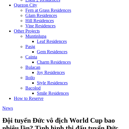
Quezon City
Fern at Grass Residences
Glam Residences
Hill Residences
Vine Residences
Other Projects
Muntinlupa
Leaf Residences
Pasig
Gem Residences
Cainta
Charm Residences
Bulacan
Joy Residences
Iloilo
Style Residences
Bacolod
Smile Residences
How to Reserve
News
Đội tuyển Đức vô địch World Cup bao
nhiêu lần? Tình hình thi đấu tuyển Đức