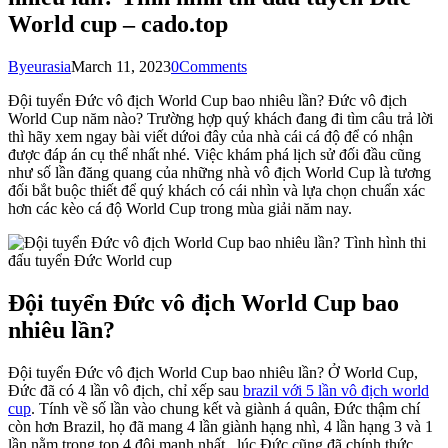
World cup – cado.top
By
eurasia
March 11, 2023
0
Comments
Đội tuyển Đức vô địch World Cup bao nhiêu lần? Đức vô địch
World Cup năm nào? Trường hợp quý khách đang đi tìm câu trả lời
thì hãy xem ngay bài viết dứoi đây của nhà cái cá độ để có nhận
được đáp án cụ thể nhất nhé. Việc khám phá lịch sử đối đầu cũng
như số lần đăng quang của những nhà vô địch World Cup là tương
đối bắt buộc thiết để quý khách có cái nhìn và lựa chọn chuẩn xác
hơn các kèo cá độ World Cup trong mùa giải năm nay.
Đội tuyển Đức vô địch World Cup bao
nhiêu lần?
Đội tuyển Đức vô địch World Cup bao nhiêu lần? Ở World Cup,
Đức đã có 4 lần vô địch, chỉ xếp sau
brazil với 5 lần vô địch world
cup
. Tính về số lần vào chung kết và giành á quân, Đức thậm chí
còn hơn Brazil, họ đã mang 4 lần giành hạng nhì, 4 lần hạng 3 và 1
lần nằm trong top 4 đội mạnh nhất., lúc Đức cũng đã chính thức