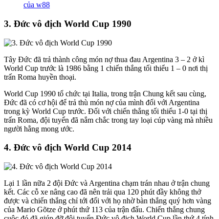
của w88
3. Đức vô địch World Cup 1990
Tây Đức đã trả thành công món nợ thua đau Argentina 3 – 2 ở kì
World Cup trước là 1986 bằng 1 chiến thắng tối thiểu 1 – 0 nơi thị
trấn Roma huyền thoại.
World Cup 1990 tổ chức tại Italia, trong trận Chung kết sau cùng,
Đức đã có cơ hội để trả thù món nợ của mình đối với Argentina
trong kỳ World Cup trước. Đối với chiến thắng tối thiểu 1-0 tại thị
trấn Roma, đội tuyển đã nắm chắc trong tay loại cúp vàng mà nhiều
người hằng mong ước.
4. Đức vô địch World Cup 2014
Lại 1 lần nữa 2 đội Đức và Argentina chạm trán nhau ở trận chung
kết. Các cỗ xe nâng cao đã nên trải qua 120 phút đầy không thở
được và chiến thắng chỉ tới đối với họ nhờ bàn thắng quý hơn vàng
của Mario Gõtze ở phút thứ 113 của trận đấu. Chiến thắng chung
cuộc đó đã giúp đỡ đội tuyển Đức vô địch World Cup lần thứ 4 tính