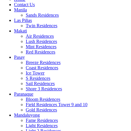
Contact Us
Manila
Sands Residences
Las Piñas
Twin Residences
Makati
Air Residences
Lush Residences
Mint Residences
Red Residences
Pasay
Breeze Residences
Coast Residences
Ice Tower
S Residences
Sail Residences
Shore 3 Residences
Paranaque
Bloom Residences
Field Residences Tower 9 and 10
Gold Residences
Mandaluyong
Fame Residences
Light Residences
Light 2 Residences