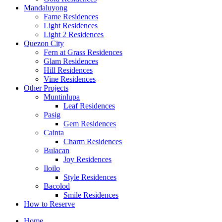
Mandaluyong
Fame Residences
Light Residences
Light 2 Residences
Quezon City
Fern at Grass Residences
Glam Residences
Hill Residences
Vine Residences
Other Projects
Muntinlupa
Leaf Residences
Pasig
Gem Residences
Cainta
Charm Residences
Bulacan
Joy Residences
Iloilo
Style Residences
Bacolod
Smile Residences
How to Reserve
Home