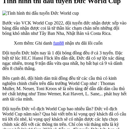
Tình hình thi đấu tuyển Đức World Cup
Bước vào VCK World Cup 2022, đội tuyển đức nhận được xếp vào
bảng đấu nhận được coi là tử thần lúc chạm chán nên những đội
bóng khó nhằn như Tây Ban Nha, Nhật Bản và Costa Rica.
Xem thêm: Ghi danh
fun88
nhận ưu đãi lôi cuốn
Đội tuyển Đức hiện nay là 1 đội bóng đồng đều ở cả 3 tuyến. Đặc
biệt từ lúc HLC Hansi Flick lên dẫn dắt, Đức đã có sự lột xác đáng
ngạc nhiên, trong 9 trận đấu vừa qua nhất, họ bất bại cả 9 và dành
đến 8 chiến thắng.
Bên cạnh đó, đội hình dàn trải đồng đều từ các cầu thủ có kinh
nghiệm chinh chiến trên đấu trường World Cup như : Thomas
Muller, M. Neuer, Toni Kroos sẽ là nền tảng để dẫn dắt dàn cầu thủ
trẻ chất lượng như Timo Werner, Kai Havert, L. Sane,.. phát huy hết
anh tài của mình.
Đội tuyển Đức vô địch World Cup bao nhiêu lần? Đức vô địch
World Cup năm nào? Qua bài viết trên kì vọng quý khách đã có câu
trả lời rồi nhé, kì vọng quý khách sẽ có nhận được các lựa chọn
chính xác đối với các thông tin trên. Chỉ còn vài tháng nữa là kỳ