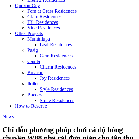
Quezon City
Fern at Grass Residences
Glam Residences
Hill Residences
Vine Residences
Other Projects
Muntinlupa
Leaf Residences
Pasig
Gem Residences
Cainta
Charm Residences
Bulacan
Joy Residences
Iloilo
Style Residences
Bacolod
Smile Residences
How to Reserve
News
Chỉ dẫn phương pháp chơi cá độ bóng
chuyền W88 nhà cái đơn giản cho tân thủ