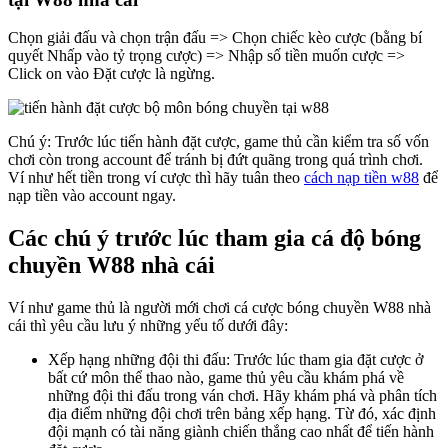
Chọn giải đấu và chọn trận đấu => Chọn chiếc kèo cược (bằng bí
quyết Nhấp vào tỷ trọng cược) => Nhập số tiền muốn cược =>
Click on vào Đặt cược là ngừng.
Chú ý: Trước lúc tiến hành đặt cược, game thủ cần kiểm tra số vốn
chơi còn trong account để tránh bị đứt quãng trong quá trình chơi.
Ví như hết tiền trong ví cược thì hãy tuân theo
cách nạp tiền w88
để
nạp tiền vào account ngay.
Các chú ý trước lúc tham gia cá độ bóng
chuyền W88 nhà cái
Ví như game thủ là người mới chơi cá cược bóng chuyền W88 nhà
cái thì yêu cầu lưu ý những yếu tố dưới đây:
Xếp hạng những đội thi đấu: Trước lúc tham gia đặt cược ở
bất cứ môn thể thao nào, game thủ yêu cầu khám phá về
những đội thi đấu trong ván chơi. Hãy khám phá và phân tích
địa điểm những đội chơi trên bảng xếp hạng. Từ đó, xác định
đội mạnh có tài năng giành chiến thắng cao nhất để tiến hành