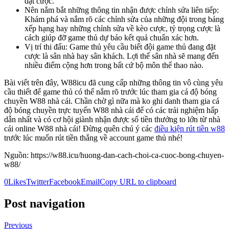
đặt cược.
Nên nắm bắt những thông tin nhận được chỉnh sửa liên tiếp:
Khám phá và nắm rõ các chỉnh sửa của những đội trong bảng
xếp hạng hay những chỉnh sửa về kèo cược, tỷ trọng cược là
cách giúp đỡ game thủ dự báo kết quả chuẩn xác hơn.
Vị trí thi đấu: Game thủ yêu cầu biết đội game thủ đang đặt
cược là sân nhà hay sân khách. Lợi thế sân nhà sẽ mang đến
nhiều điểm cộng hơn trong bất cứ bộ môn thể thao nào.
Bài viết trên đây, W88icu đã cung cấp những thông tin vô cùng yêu
cầu thiết để game thủ có thể nắm rõ trước lúc tham gia cá độ bóng
chuyền W88 nhà cái. Chần chờ gì nữa mà ko ghi danh tham gia cá
độ bóng chuyền trực tuyến W88 nhà cái để có các trải nghiệm hấp
dẫn nhất và có cơ hội giành nhận được số tiền thưởng to lớn từ nhà
cái online W88 nhà cái! Đừng quên chú ý các
điều kiện rút tiền w88
trước lúc muốn rút tiền thắng về account game thủ nhé!
Nguồn: https://w88.icu/huong-dan-cach-choi-ca-cuoc-bong-chuyen-
w88/
0
Likes
Twitter
Facebook
Email
Copy URL to clipboard
Post navigation
Previous