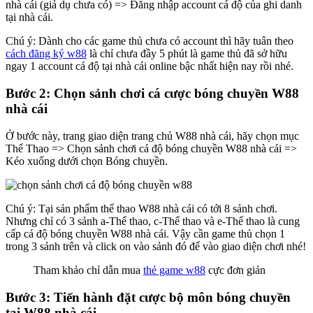
nhà cái (giả dụ chưa có) => Đăng nhập account cá độ của ghi danh
tại nhà cái.
Chú ý: Dành cho các game thủ chưa có account thì hãy tuân theo
cách đăng ký w88
là chỉ chưa đầy 5 phút là game thủ đã sở hữu
ngay 1 account cá độ tại nhà cái online bậc nhất hiện nay rồi nhé.
Bước 2: Chọn sảnh chơi cá cược bóng chuyền W88
nhà cái
Ở bước này, trang giao diện trang chủ W88 nhà cái, hãy chọn mục
Thể Thao => Chọn sảnh chơi cá độ bóng chuyền W88 nhà cái =>
Kéo xuống dưới chọn Bóng chuyền.
Chú ý: Tại sản phẩm thể thao W88 nhà cái có tới 8 sảnh chơi.
Nhưng chỉ có 3 sảnh a-Thể thao, c-Thể thao và e-Thể thao là cung
cấp cá độ bóng chuyền W88 nhà cái. Vậy cần game thủ chọn 1
trong 3 sảnh trên và click on vào sảnh đó để vào giao diện chơi nhé!
Tham khảo chỉ dẫn mua
thẻ game w88
cực đơn giản
Bước 3: Tiến hành đặt cược bộ môn bóng chuyền
tại W88 nhà cái