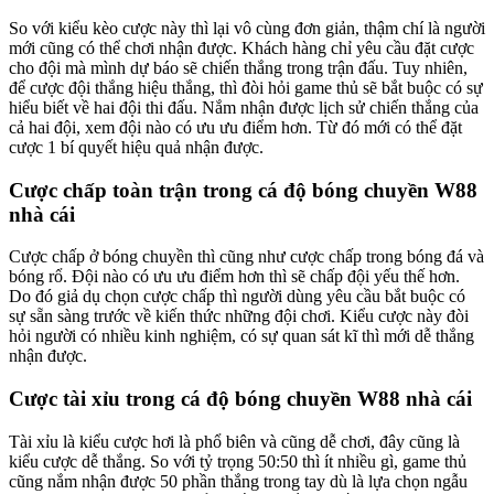
So với kiểu kèo cược này thì lại vô cùng đơn giản, thậm chí là người
mới cũng có thể chơi nhận được. Khách hàng chỉ yêu cầu đặt cược
cho đội mà mình dự báo sẽ chiến thắng trong trận đấu. Tuy nhiên,
để cược đội thắng hiệu thắng, thì đòi hỏi game thủ sẽ bắt buộc có sự
hiểu biết về hai đội thi đấu. Nắm nhận được lịch sử chiến thắng của
cả hai đội, xem đội nào có ưu ưu điểm hơn. Từ đó mới có thể đặt
cược 1 bí quyết hiệu quả nhận được.
Cược chấp toàn trận trong cá độ bóng chuyền W88
nhà cái
Cược chấp ở bóng chuyền thì cũng như cược chấp trong bóng đá và
bóng rổ. Đội nào có ưu ưu điểm hơn thì sẽ chấp đội yếu thế hơn.
Do đó giả dụ chọn cược chấp thì người dùng yêu cầu bắt buộc có
sự sẵn sàng trước về kiến thức những đội chơi. Kiểu cược này đòi
hỏi người có nhiều kinh nghiệm, có sự quan sát kĩ thì mới dễ thắng
nhận được.
Cược tài xỉu trong cá độ bóng chuyền W88 nhà cái
Tài xỉu là kiểu cược hơi là phổ biên và cũng dễ chơi, đây cũng là
kiểu cược dễ thắng. So với tỷ trọng 50:50 thì ít nhiều gì, game thủ
cũng nắm nhận được 50 phần thắng trong tay dù là lựa chọn ngẫu