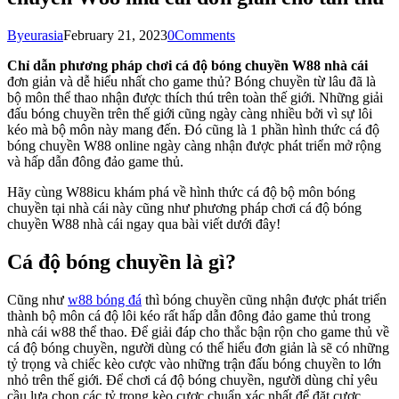
By
eurasia
February 21, 2023
0
Comments
Chỉ dẫn phương pháp chơi cá độ bóng chuyền W88 nhà cái
đơn giản và dễ hiểu nhất cho game thủ? Bóng chuyền từ lâu đã là
bộ môn thể thao nhận được thích thú trên toàn thế giới. Những giải
đấu bóng chuyền trên thế giới cũng ngày càng nhiều bởi vì sự lôi
kéo mà bộ môn này mang đến. Đó cũng là 1 phần hình thức cá độ
bóng chuyền W88 online ngày càng nhận được phát triển mở rộng
và hấp dẫn đông đảo game thủ.
Hãy cùng W88icu khám phá về hình thức cá độ bộ môn bóng
chuyền tại nhà cái này cũng như phương pháp chơi cá độ bóng
chuyền W88 nhà cái ngay qua bài viết dưới đây!
Cá độ bóng chuyền là gì?
Cũng như
w88 bóng đá
thì bóng chuyền cũng nhận được phát triển
thành bộ môn cá độ lôi kéo rất hấp dẫn đông đảo game thủ trong
nhà cái w88 thể thao. Để giải đáp cho thắc bận rộn cho game thủ về
cá độ bóng chuyền, người dùng có thể hiểu đơn giản là sẽ có những
tỷ trọng và chiếc kèo cược vào những trận đấu bóng chuyền to lớn
nhỏ trên thế giới. Để chơi cá độ bóng chuyền, người dùng chỉ yêu
cầu lựa chọn các tỷ trọng kèo cược chuẩn xác nhất để đặt cược.