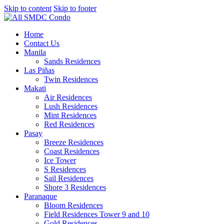
Skip to content
Skip to footer
Home
Contact Us
Manila
Sands Residences
Las Piñas
Twin Residences
Makati
Air Residences
Lush Residences
Mint Residences
Red Residences
Pasay
Breeze Residences
Coast Residences
Ice Tower
S Residences
Sail Residences
Shore 3 Residences
Paranaque
Bloom Residences
Field Residences Tower 9 and 10
Gold Residences