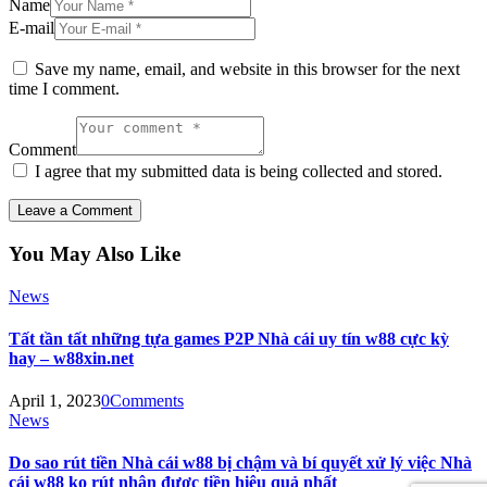
Name
E-mail
Save my name, email, and website in this browser for the next
time I comment.
Comment
I agree that my submitted data is being collected and stored.
You May Also Like
News
Tất tần tất những tựa games P2P Nhà cái uy tín w88 cực kỳ
hay – w88xin.net
April 1, 2023
0
Comments
News
Do sao rút tiền Nhà cái w88 bị chậm và bí quyết xử lý việc Nhà
cái w88 ko rút nhận được tiền hiệu quả nhất