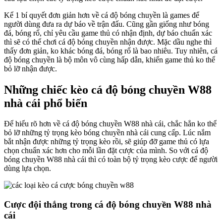
Kể 1 bí quyết đơn giản hơn về cá độ bóng chuyền là games để
người dùng đưa ra dự báo về trận đấu. Cũng gần giống như bóng
đá, bóng rổ, chỉ yêu cầu game thủ có nhận định, dự báo chuẩn xác
thì sẽ có thể chơi cá độ bóng chuyền nhận được. Mặc dầu nghe thì
thấy đơn giản, ko khác bóng đá, bóng rổ là bao nhiêu. Tuy nhiên, cá
độ bóng chuyền là bộ môn vô cùng hấp dẫn, khiến game thủ ko thể
bỏ lỡ nhận được.
Những chiếc kèo cá độ bóng chuyền W88
nhà cái phổ biến
Để hiểu rõ hơn về cá độ bóng chuyền W88 nhà cái, chắc hẳn ko thể
bỏ lỡ những tỷ trọng kèo bóng chuyền nhà cái cung cấp. Lúc nắm
bắt nhận được những tỷ trọng kèo rồi, sẽ giúp đỡ game thủ có lựa
chọn chuẩn xác hơn cho mỗi lần đặt cược của mình. So với cá độ
bóng chuyền W88 nhà cái thì có toàn bộ tỷ trọng kèo cược để người
dùng lựa chọn.
Cược đội thắng trong cá độ bóng chuyền W88 nhà
cái