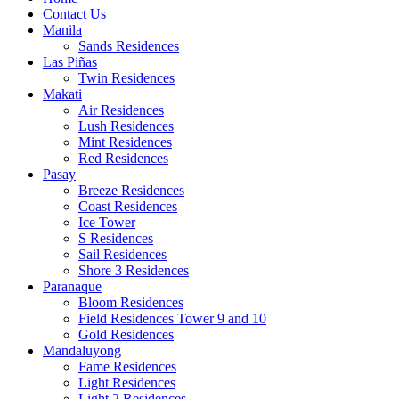
Contact Us
Manila
Sands Residences
Las Piñas
Twin Residences
Makati
Air Residences
Lush Residences
Mint Residences
Red Residences
Pasay
Breeze Residences
Coast Residences
Ice Tower
S Residences
Sail Residences
Shore 3 Residences
Paranaque
Bloom Residences
Field Residences Tower 9 and 10
Gold Residences
Mandaluyong
Fame Residences
Light Residences
Light 2 Residences