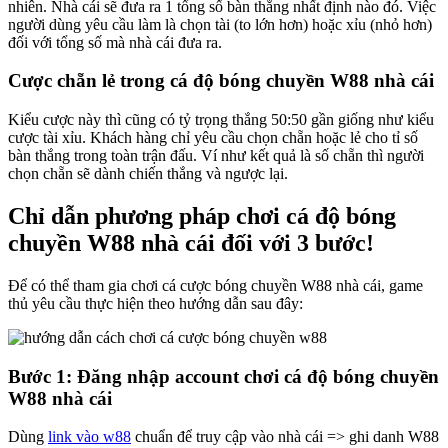
nhiên. Nhà cái sẽ đưa ra 1 tổng số bàn thắng nhất định nào đó. Việc
người dùng yêu cầu làm là chọn tài (to lớn hơn) hoặc xỉu (nhỏ hơn)
đối với tổng số mà nhà cái đưa ra.
Cược chẵn lẻ trong cá độ bóng chuyền W88 nhà cái
Kiểu cược này thì cũng có tỷ trọng thắng 50:50 gần giống như kiểu
cược tài xỉu. Khách hàng chỉ yêu cầu chọn chẵn hoặc lẻ cho tỉ số
bàn thắng trong toàn trận đấu. Ví như kết quả là số chẵn thì người
chọn chẵn sẽ dành chiến thắng và ngược lại.
Chỉ dẫn phương pháp chơi cá độ bóng
chuyền W88 nhà cái đối với 3 bước!
Để có thể tham gia chơi cá cược bóng chuyền W88 nhà cái, game
thủ yêu cầu thực hiện theo hướng dẫn sau đây:
Bước 1: Đăng nhập account chơi cá độ bóng chuyền
W88 nhà cái
Dùng
link vào w88
chuẩn để truy cập vào nhà cái => ghi danh W88