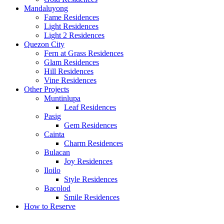
Mandaluyong
Fame Residences
Light Residences
Light 2 Residences
Quezon City
Fern at Grass Residences
Glam Residences
Hill Residences
Vine Residences
Other Projects
Muntinlupa
Leaf Residences
Pasig
Gem Residences
Cainta
Charm Residences
Bulacan
Joy Residences
Iloilo
Style Residences
Bacolod
Smile Residences
How to Reserve