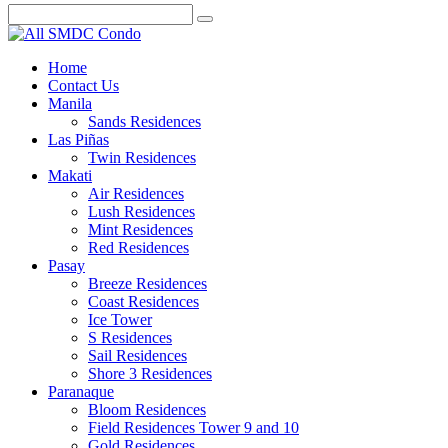
Home
Contact Us
Manila
Sands Residences
Las Piñas
Twin Residences
Makati
Air Residences
Lush Residences
Mint Residences
Red Residences
Pasay
Breeze Residences
Coast Residences
Ice Tower
S Residences
Sail Residences
Shore 3 Residences
Paranaque
Bloom Residences
Field Residences Tower 9 and 10
Gold Residences