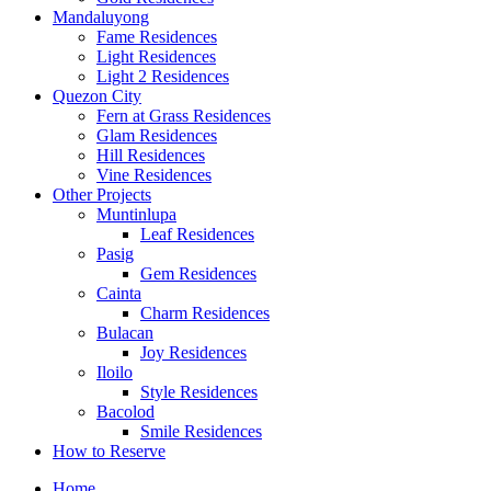
Mandaluyong
Fame Residences
Light Residences
Light 2 Residences
Quezon City
Fern at Grass Residences
Glam Residences
Hill Residences
Vine Residences
Other Projects
Muntinlupa
Leaf Residences
Pasig
Gem Residences
Cainta
Charm Residences
Bulacan
Joy Residences
Iloilo
Style Residences
Bacolod
Smile Residences
How to Reserve
Home