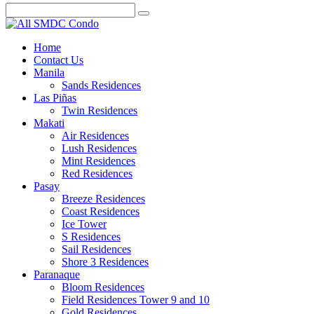
Home
Contact Us
Manila
Sands Residences
Las Piñas
Twin Residences
Makati
Air Residences
Lush Residences
Mint Residences
Red Residences
Pasay
Breeze Residences
Coast Residences
Ice Tower
S Residences
Sail Residences
Shore 3 Residences
Paranaque
Bloom Residences
Field Residences Tower 9 and 10
Gold Residences