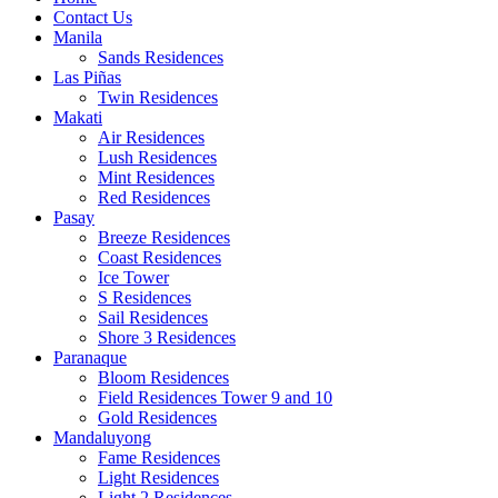
Contact Us
Manila
Sands Residences
Las Piñas
Twin Residences
Makati
Air Residences
Lush Residences
Mint Residences
Red Residences
Pasay
Breeze Residences
Coast Residences
Ice Tower
S Residences
Sail Residences
Shore 3 Residences
Paranaque
Bloom Residences
Field Residences Tower 9 and 10
Gold Residences
Mandaluyong
Fame Residences
Light Residences
Light 2 Residences