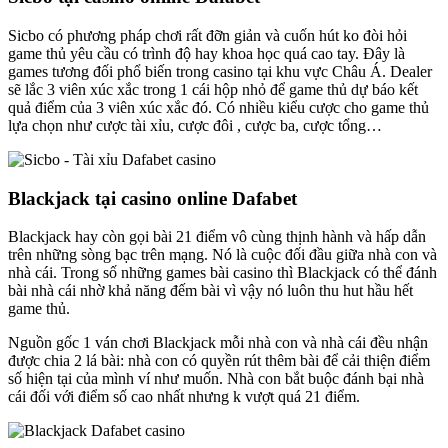
Sicbo có phương pháp chơi rất đỡn giản và cuốn hút ko đòi hỏi
game thủ yêu cầu có trình độ hay khoa học quá cao tay. Đây là
games tương đối phổ biến trong casino tại khu vực Châu Á. Dealer
sẽ lắc 3 viên xúc xắc trong 1 cái hộp nhỏ để game thủ dự báo kết
quả điểm của 3 viên xúc xắc đó. Có nhiều kiểu cược cho game thủ
lựa chọn như cược tài xỉu, cược đôi , cược ba, cược tổng…
Blackjack tại casino online Dafabet
Blackjack hay còn gọi bài 21 điểm vô cùng thịnh hành và hấp dẫn
trên những sòng bạc trên mạng. Nó là cuộc đối đầu giữa nhà con và
nhà cái. Trong số những games bài casino thì Blackjack có thể đánh
bài nhà cái nhờ khả năng đếm bài vì vậy nó luôn thu hut hầu hết
game thủ.
Nguồn gốc 1 ván chơi Blackjack mỗi nhà con và nhà cái đều nhận
được chia 2 lá bài: nhà con có quyền rút thêm bài để cải thiện điểm
số hiện tại của mình ví như muốn. Nhà con bắt buộc đánh bại nhà
cái đối với điểm số cao nhất nhưng k vượt quá 21 điểm.