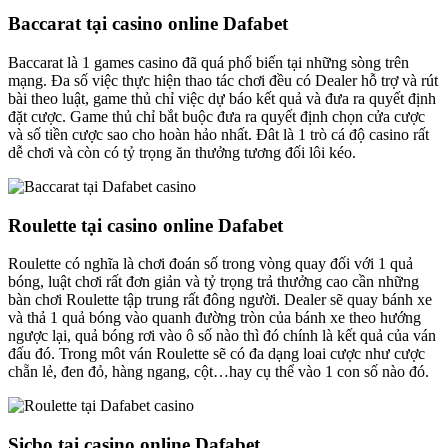
Baccarat tại casino online Dafabet
Baccarat là 1 games casino đã quá phổ biến tại những sòng trên
mạng. Đa số việc thực hiện thao tác chơi đều có Dealer hỗ trợ và rút
bài theo luật, game thủ chỉ việc dự báo kết quả và đưa ra quyết định
đặt cược. Game thủ chỉ bắt buộc đưa ra quyết định chọn cửa cược
và số tiền cược sao cho hoàn hảo nhất. Đât là 1 trò cá độ casino rất
dễ chơi và còn có tỷ trọng ăn thưởng tương đối lôi kéo.
Roulette tại casino online Dafabet
Roulette có nghĩa là chơi đoán số trong vòng quay đối với 1 quả
bóng, luật chơi rất đơn giản và tỷ trọng trả thưởng cao cần những
bàn chơi Roulette tập trung rất đông người. Dealer sẽ quay bánh xe
và thả 1 quả bóng vào quanh đường tròn của bánh xe theo hướng
ngược lại, quả bóng rơi vào ô số nào thì đó chính là kết quả của ván
đấu đó. Trong môt ván Roulette sẽ có đa dạng loai cược như cược
chẵn lẻ, đen đỏ, hàng ngang, cột…hay cụ thể vào 1 con số nào đó.
Sicbo tại casino online Dafabet