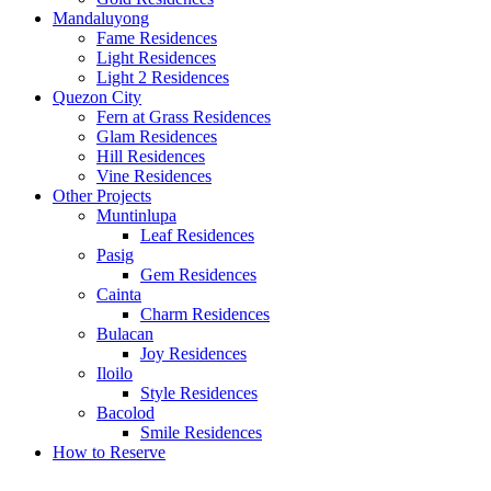
Mandaluyong
Fame Residences
Light Residences
Light 2 Residences
Quezon City
Fern at Grass Residences
Glam Residences
Hill Residences
Vine Residences
Other Projects
Muntinlupa
Leaf Residences
Pasig
Gem Residences
Cainta
Charm Residences
Bulacan
Joy Residences
Iloilo
Style Residences
Bacolod
Smile Residences
How to Reserve