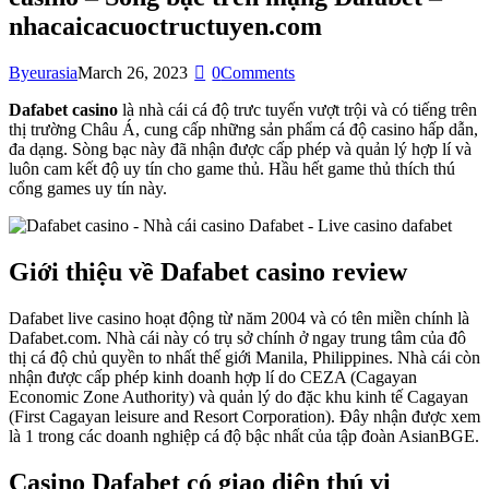
nhacaicacuoctructuyen.com
By
eurasia
March 26, 2023
0
Comments
Dafabet casino
là nhà cái cá độ trưc tuyến vượt trội và có tiếng trên
thị trường Châu Á, cung cấp những sản phẩm cá độ casino hấp dẫn,
đa dạng. Sòng bạc này đã nhận được cấp phép và quản lý hợp lí và
luôn cam kết độ uy tín cho game thủ. Hầu hết game thủ thích thú
cổng games uy tín này.
Giới thiệu về Dafabet casino review
Dafabet live casino hoạt động từ năm 2004 và có tên miền chính là
Dafabet.com. Nhà cái này có trụ sở chính ở ngay trung tâm của đô
thị cá độ chủ quyền to nhất thế giới Manila, Philippines. Nhà cái còn
nhận được cấp phép kinh doanh hợp lí do CEZA (Cagayan
Economic Zone Authority) và quản lý do đặc khu kinh tế Cagayan
(First Cagayan leisure and Resort Corporation). Đây nhận được xem
là 1 trong các doanh nghiệp cá độ bậc nhất của tập đoàn AsianBGE.
Casino Dafabet có giao diện thú vị