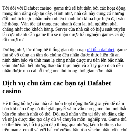
Tới đối với Dafabet casino, game thủ sẽ bất thần bới các hoạt động
mang tính đẳng cấp tại đây. Hình như, nhà cái này cũng có nhưng
đổi mới tích cực phần mềm nhiều thành tựu khoa học hiện đại vào
hệ thống. Vận tốc tải trang cực nhanh đem lại trải nghiệm phải
chăng nhất cho khách hàng. Server của nhà cái có hiệu suất truyền
tải cực nhanh cần game thủ sẽ nhận được trải nghiệm games cá độ
rất mượt mà.
Dường như, lúc dùng hệ thống giao dịch nạp
rút tiền dafabet
, game
thủ sẽ vô cùng an tâm do chúng đều nhận được thực hiện rất an
ninh đảm bảo và tính mau lẹ cũng nhận được ưu tiên lên bậc nhất.
Gần như hầu hết những thao tác thực hiện và xử lý giao dịch đều
nhận được nhà cái hỗ trợ game thủ trong thời gian sớm nhất.
Dịch vụ chú tâm các bạn tại Dafabet
casino
Hệ thống hỗ trợ của nhà cái luôn hoạt động thường xuyên để đảm
bảo khi nào cũng có thể giải quyết và tư vấn cho game thủ mọi thắc
bận rộn nhanh nhất có thể. Đội ngũ nhân viên tại đây rất đẳng cấp
và nhận được đào tạo đầy đủ về chuyên môn, nghiệp vụ. Game thủ
có thể liên hệ, hỗ trợ giải đáp thông qua những kênh hotline, chat
trên mạng, email và gửi bất cứ vướng bận rộn về cho nhân viên chú