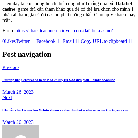
Trên đây là các thông tin chi tiết cũng như là tổng quát về
Dafabet
casino
, game thủ cần tham khảo qua để có thể lựa chọn cho mình 1
nhà cái tham gia cá độ casino phải chăng nhất. Chúc quý khách may
mắn.
From:
https://nhacaicacuoctructuyen.com/dafabet-casino/
0
Likes
Twitter
Facebook
Email
Copy URL to clipboard
Post navigation
Previous
Phương pháp chơi xổ số lô đề Nhà cái uy tín w88 đơn giản – choilode.online
March 26, 2023
Next
Chỉ dẫn chơi Games bài Vnloto chuẩn và đầy đủ nhất – nhacaicacuoctructuyen.com
March 26, 2023