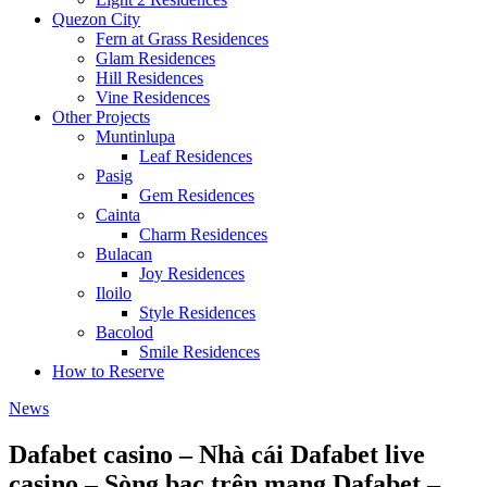
Quezon City
Fern at Grass Residences
Glam Residences
Hill Residences
Vine Residences
Other Projects
Muntinlupa
Leaf Residences
Pasig
Gem Residences
Cainta
Charm Residences
Bulacan
Joy Residences
Iloilo
Style Residences
Bacolod
Smile Residences
How to Reserve
News
Dafabet casino – Nhà cái Dafabet live
casino – Sòng bạc trên mạng Dafabet –