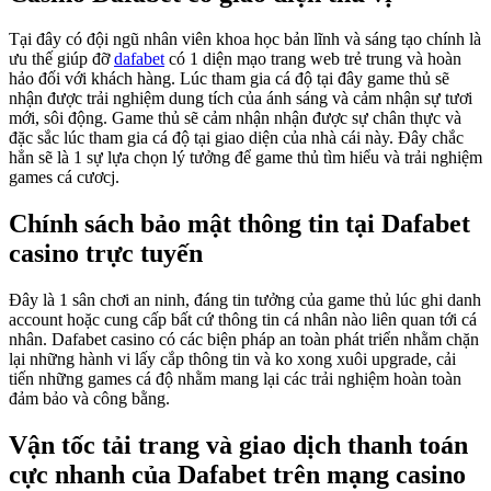
Tại đây có đội ngũ nhân viên khoa học bản lĩnh và sáng tạo chính là
ưu thế giúp đỡ
dafabet
có 1 diện mạo trang web trẻ trung và hoàn
hảo đối với khách hàng. Lúc tham gia cá độ tại đây game thủ sẽ
nhận được trải nghiệm dung tích của ánh sáng và cảm nhận sự tươi
mới, sôi động. Game thủ sẽ cảm nhận nhận được sự chân thực và
đặc sắc lúc tham gia cá độ tại giao diện của nhà cái này. Đây chắc
hẳn sẽ là 1 sự lựa chọn lý tưởng để game thủ tìm hiểu và trải nghiệm
games cá cươcj.
Chính sách bảo mật thông tin tại Dafabet
casino trực tuyến
Đây là 1 sân chơi an ninh, đáng tin tưởng của game thủ lúc ghi danh
account hoặc cung cấp bất cứ thông tin cá nhân nào liên quan tới cá
nhân. Dafabet casino có các biện pháp an toàn phát triển nhằm chặn
lại những hành vi lấy cắp thông tin và ko xong xuôi upgrade, cải
tiến những games cá độ nhằm mang lại các trải nghiệm hoàn toàn
đảm bảo và công bằng.
Vận tốc tải trang và giao dịch thanh toán
cực nhanh của Dafabet trên mạng casino