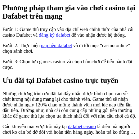
Phương pháp tham gia vào chơi casino tại
Dafabet trên mạng
Bước 1: Game thủ truy cập vào địa chỉ web chính thức của nhà cái
casino Dafabet và
đăng ký dafabet
để vào nhận được hệ thống.
Bước 2: Thực hiện
nạp tiền dafabet
và đi tới mục “casino online”
chọn sảnh chơi.
Bước 3: Chọn tựa games casino và chọn bàn chơi để tiến hành đặt
cược.
Ưu đãi tại Dafabet casino trực tuyến
Những chương trình ưu đãi tại đây nhận được bình chọn cao về
chất lượng nội dung mang lại cho thành viên. Game thủ sẽ nhận
được nhận ngay 120% chào mừng thành viên mới lúc nạp tiền lần
đầu tiên. Dường như, nhà cái còn cung cấp những gói tiền thưởng
khác để game thủ lựa chọn ưa thích nhất đối với nhu cầu chơi cá độ.
Các khuyến mãi vượt trội này tại
dafabet casino
là điều mà người
chơi ko cần bỏ dở đối với hoàn tiền hằng ngày, hoàn trả ko dừng …