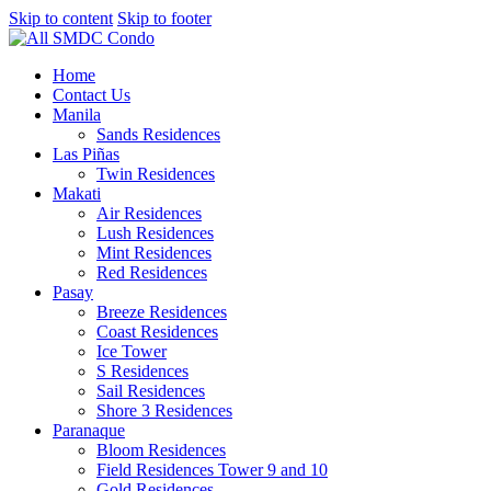
Skip to content
Skip to footer
Home
Contact Us
Manila
Sands Residences
Las Piñas
Twin Residences
Makati
Air Residences
Lush Residences
Mint Residences
Red Residences
Pasay
Breeze Residences
Coast Residences
Ice Tower
S Residences
Sail Residences
Shore 3 Residences
Paranaque
Bloom Residences
Field Residences Tower 9 and 10
Gold Residences