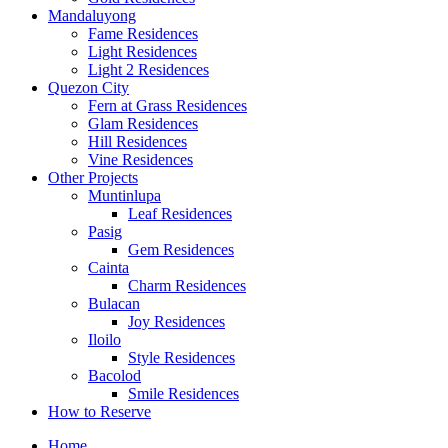
Mandaluyong
Fame Residences
Light Residences
Light 2 Residences
Quezon City
Fern at Grass Residences
Glam Residences
Hill Residences
Vine Residences
Other Projects
Muntinlupa
Leaf Residences
Pasig
Gem Residences
Cainta
Charm Residences
Bulacan
Joy Residences
Iloilo
Style Residences
Bacolod
Smile Residences
How to Reserve
Home