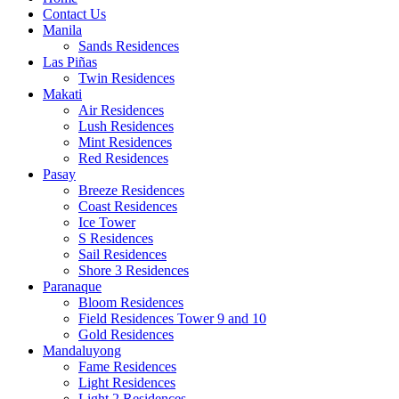
Contact Us
Manila
Sands Residences
Las Piñas
Twin Residences
Makati
Air Residences
Lush Residences
Mint Residences
Red Residences
Pasay
Breeze Residences
Coast Residences
Ice Tower
S Residences
Sail Residences
Shore 3 Residences
Paranaque
Bloom Residences
Field Residences Tower 9 and 10
Gold Residences
Mandaluyong
Fame Residences
Light Residences
Light 2 Residences