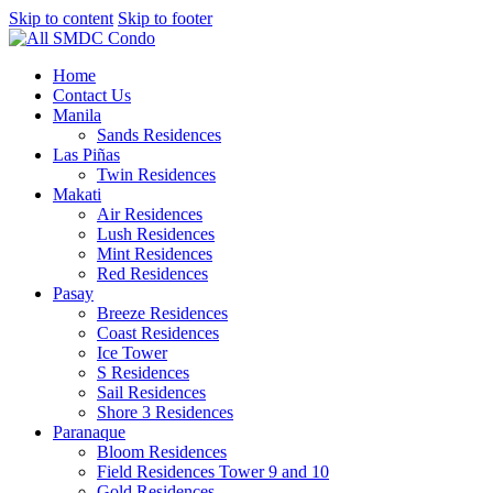
Skip to content
Skip to footer
Home
Contact Us
Manila
Sands Residences
Las Piñas
Twin Residences
Makati
Air Residences
Lush Residences
Mint Residences
Red Residences
Pasay
Breeze Residences
Coast Residences
Ice Tower
S Residences
Sail Residences
Shore 3 Residences
Paranaque
Bloom Residences
Field Residences Tower 9 and 10
Gold Residences