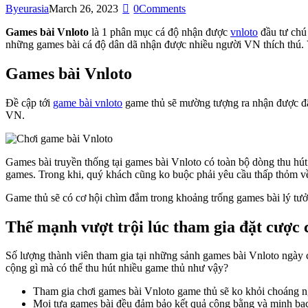
By
eurasia
March 26, 2023
0
Comments
Games bài Vnloto
là 1 phân mục cá độ nhận được
vnloto
đầu tư chú 
những games bài cá độ dân dã nhận được nhiều người VN thích thú. Vậ
Games bài Vnloto
Đề cập tới
game bài vnloto
game thủ sẽ mường tượng ra nhận được đây
VN.
Games bài truyền thống tại games bài Vnloto có toàn bộ dòng thu hút
games. Trong khi, quý khách cũng ko buộc phải yêu cầu thấp thỏm về 
Game thủ sẽ có cơ hội chìm đắm trong khoảng trống games bài lý tưởn
Thế mạnh vượt trội lúc tham gia đặt cược
Số lượng thành viên tham gia tại những sảnh games bài Vnloto ngày c
cộng gì mà có thể thu hút nhiều game thủ như vậy?
Tham gia chơi games bài Vnloto game thủ sẽ ko khỏi choáng ngợ
Mọi tựa games bài đều đảm bảo kết quả công bằng và minh bạ