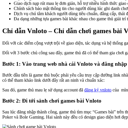
Giao dịch nạp rút mau lẹ đơn giản, hỗ trợ nhiều hình thức giao 
Chính sách bảo mật thông tin cho người dùng lúc ghi danh chơi v
Dịch vụ chú tâm khách người dùng tiêu chuẩn, đẳng cấp, thái độ
Đa dạng những tựa games bài khác nhau cho game thủ giải trí t
Chỉ dẫn Vnloto – Chỉ dẫn chơi games bài 
Đối với các điểm cộng vượt trội về giao diện, tác dụng và hệ thống g
Đối với 3 bước chủ công sau đây, game thủ đã có thể tham gia chơi g
Bước 1: Vào trang web nhà cái Vnloto và đăng nhập
Bước đầu tiên là game thủ buộc phải yêu cầu truy cập đường link nhà
có thể tham khảo link dưới đây rất an ninh và chuẩn xác:
Sau đó, game thủ mau lẹ sử dụng account đã
đăng ký vnloto
của mình
Bước 2: Đi tới sảnh chơi games bài Vnloto
Sau lúc đăng nhập thành công, game thủ tìm mục “Games bài” trên th
Poker và Bole Gaming. Hai sảnh này đều có design giao diện hơi đẹp 