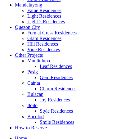
Mandaluyong
Fame Residences
Light Residences
Light 2 Residences
Quezon City
Fern at Grass Residences
Glam Residences
Hill Residences
Vine Residences
Other Projects
Muntinlupa
Leaf Residences
Pasig
Gem Residences
Cainta
Charm Residences
Bulacan
Joy Residences
Iloilo
Style Residences
Bacolod
Smile Residences
How to Reserve
Home