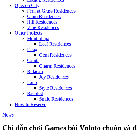
Quezon City
Fern at Grass Residences
Glam Residences
Hill Residences
Vine Residences
Other Projects
Muntinlupa
Leaf Residences
Pasig
Gem Residences
Cainta
Charm Residences
Bulacan
Joy Residences
Iloilo
Style Residences
Bacolod
Smile Residences
How to Reserve
News
Chỉ dẫn chơi Games bài Vnloto chuẩn và đ