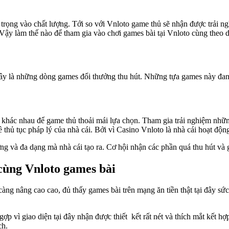
trọng vào chất lượng. Tới so với Vnloto game thủ sẽ nhận được trải 
y làm thế nào để tham gia vào chơi games bài tại Vnloto cùng theo dõi 
 là những dòng games đổi thưởng thu hút. Những tựa games này đang t
 khác nhau để game thủ thoải mái lựa chọn. Tham gia trải nghiệm những
thủ tục pháp lý của nhà cái. Bởi vì Casino Vnloto là nhà cái hoạt độn
g và đa dạng mà nhà cái tạo ra. Cơ hội nhận các phần quá thu hút và g
 cùng Vnloto games bài
àng nâng cao cao, đủ thấy games bài trên mạng ăn tiền thật tại đây sứ
p vì giao diện tại đây nhận được thiết kết rất nét và thích mắt kết hợ
ch.