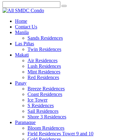
Home
Contact Us
Manila
Sands Residences
Las Piñas
Twin Residences
Makati
Air Residences
Lush Residences
Mint Residences
Red Residences
Pasay
Breeze Residences
Coast Residences
Ice Tower
S Residences
Sail Residences
Shore 3 Residences
Paranaque
Bloom Residences
Field Residences Tower 9 and 10
Gold Residences