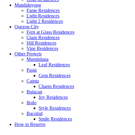
Mandaluyong
Fame Residences
Light Residences
Light 2 Residences
Quezon City
Fern at Grass Residences
Glam Residences
Hill Residences
Vine Residences
Other Projects
Muntinlupa
Leaf Residences
Pasig
Gem Residences
Cainta
Charm Residences
Bulacan
Joy Residences
Iloilo
Style Residences
Bacolod
Smile Residences
How to Reserve