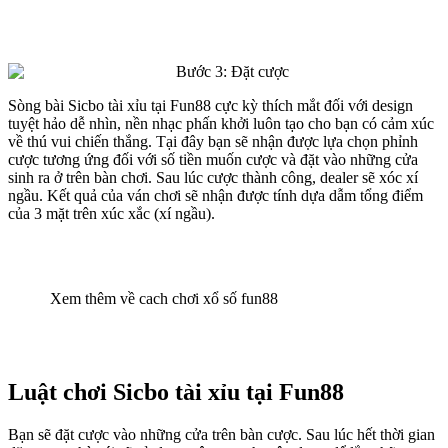
Sòng bài Sicbo tài xỉu tại Fun88 cực kỳ thích mắt đối với design
tuyệt hảo dễ nhìn, nền nhạc phấn khởi luôn tạo cho bạn có cảm xúc
về thú vui chiến thắng. Tại đây bạn sẽ nhận được lựa chọn phỉnh
cược tương ứng đối với số tiền muốn cược và đặt vào những cửa
sinh ra ở trên bàn chơi. Sau lúc cược thành công, dealer sẽ xóc xí
ngầu. Kết quả của ván chơi sẽ nhận được tính dựa dẫm tổng điểm
của 3 mặt trên xúc xắc (xí ngầu).
Xem thêm về cach chơi
xổ số fun88
Luật chơi Sicbo tài xỉu tại Fun88
Bạn sẽ đặt cược vào những cửa trên bàn cược. Sau lúc hết thời gian