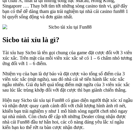
tại châu Á, nhất là tại những sòng bạc Macau, Hong Kong,
Singapore …. Thay bởi tìm tới những sòng casino tinh vi, giờ đây
bạn có thể dễ dàng tham gia trải nghiệm tại
nhà cái casino fun88
1
bí quyết sống động và đơn giản nhất.
Sicbo tài xỉu là gì?
Tài xỉu hay Sicbo là tên gọi chung của game đặt cược đối với 3 viên
xúc xắc. Trên mặt của mỗi viên xúc xắc sẽ có 1 – 6 chấm nhỏ tương
ứng đối với 1 – 6 điểm.
Nhiệm vụ của bạn là dự báo và đặt cược vào tổng số điểm của 3
viên xúc xắc (mặt ngửa), sau đó nhà cái sẽ tiến hành lắc xúc xắc
ngẫu nhiên. Giả dụ kết quả tổng điểm mặt ngửa của 3 viên xúc xắc
sau lúc lắc trùng khớp đối với đặt cược thì bạn giành chiến thắng.
Hiện nay Sicbo tài xỉu tại Fun88 có giao diện người thật xóc xí ngầu
và nhận được quay cạnh cảnh đối với chất lượng hình ảnh rõ nét,
khiến bạn trải nghiệm y như 1 mô hình sòng người chơi nhỏ ngay
tại nhà mình. Còn chưa đề cập tới những Dealer cũng nhận được
nhà cái Fun88 đầu tư hẳn hoi, các cô nàng đáng yêu lắc xí ngầu
kiến bạn ko thể rứt ra bàn cược nhận được.