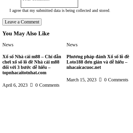
I agree that my submitted data is being collected and stored.
You May Also Like
News
News
Xổ số Nhà cái m88 – Chỉ dẫn
Phương pháp đánh Xổ số lô đề
chơi xổ số lô đề Nhà cái m88
Loto188 đơn giản và dễ hiểu –
đối với 3 bước dễ hiểu –
nhacaicacuoc.net
topnhacaitotnhat.com
March 15, 2023
0
Comments
April 6, 2023
0
Comments