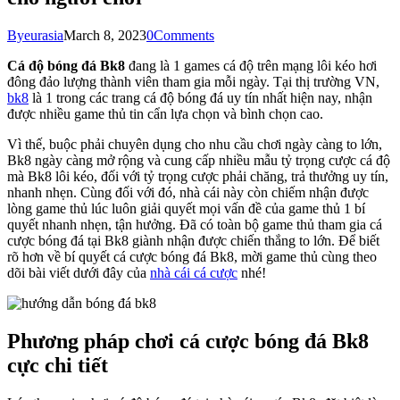
By
eurasia
March 8, 2023
0
Comments
Cá độ bóng đá Bk8
đang là 1 games cá độ trên mạng lôi kéo hơi
đông đảo lượng thành viên tham gia mỗi ngày.
Tại thị trường VN,
bk8
là 1 trong các trang cá độ bóng đá uy tín nhất hiện nay, nhận
được nhiều game thủ tin cẩn lựa chọn và bình chọn cao.
Vì thế, buộc phải chuyên dụng cho nhu cầu chơi ngày càng to lớn,
Bk8 ngày càng mở rộng và cung cấp nhiều mẫu tỷ trọng cược cá độ
mà Bk8 lôi kéo, đối với tỷ trọng cược phải chăng, trả thưởng uy tín,
nhanh nhẹn.
Cùng đối với đó, nhà cái này còn chiếm nhận được
lòng game thủ lúc luôn giải quyết mọi vấn đề của game thủ 1 bí
quyết nhanh nhẹn, tận hưởng.
Đã có toàn bộ game thủ tham gia cá
cược bóng đá tại Bk8 giành nhận được chiến thắng to lớn.
Để biết
rõ hơn về bí quyết cá cược bóng đá Bk8, mời game thủ cùng theo
dõi bài viết dưới đây của
nhà cái cá cược
nhé!
Phương pháp chơi cá cược bóng đá Bk8
cực chi tiết