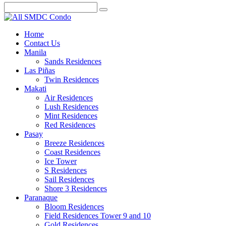
Home
Contact Us
Manila
Sands Residences
Las Piñas
Twin Residences
Makati
Air Residences
Lush Residences
Mint Residences
Red Residences
Pasay
Breeze Residences
Coast Residences
Ice Tower
S Residences
Sail Residences
Shore 3 Residences
Paranaque
Bloom Residences
Field Residences Tower 9 and 10
Gold Residences