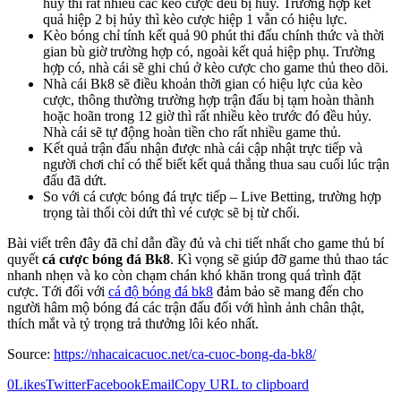
hủy thì rất nhiều các kèo cược đều bị hủy. Trường hợp kết
quả hiệp 2 bị hủy thì kèo cược hiệp 1 vẫn có hiệu lực.
Kèo bóng chỉ tính kết quả 90 phút thi đấu chính thức và thời
gian bù giờ trường hợp có, ngoài kết quả hiệp phụ. Trường
hợp có, nhà cái sẽ ghi chú ở kèo cược cho game thủ theo dõi.
Nhà cái Bk8 sẽ điều khoản thời gian có hiệu lực của kèo
cược, thông thường trường hợp trận đấu bị tạm hoàn thành
hoặc hoãn trong 12 giờ thì rất nhiều kèo trước đó đều hủy.
Nhà cái sẽ tự động hoàn tiền cho rất nhiều game thủ.
Kết quả trận đấu nhận được nhà cái cập nhật trực tiếp và
người chơi chỉ có thể biết kết quả thắng thua sau cuối lúc trận
đấu đã dứt.
So với cá cược bóng đá trực tiếp – Live Betting, trường hợp
trọng tài thổi còi dứt thì vé cược sẽ bị từ chối.
Bài viết trên đây đã chỉ dẫn đầy đủ và chi tiết nhất cho game thủ bí
quyết
cá cược bóng đá Bk8
. Kì vọng sẽ giúp đỡ game thủ thao tác
nhanh nhẹn và ko còn chạm chán khó khăn trong quá trình đặt
cược. Tới đối với
cá độ bóng đá bk8
đảm bảo sẽ mang đến cho
người hâm mộ bóng đá các trận đấu đối với hình ảnh chân thật,
thích mắt và tỷ trọng trả thưởng lôi kéo nhất.
Source:
https://nhacaicacuoc.net/ca-cuoc-bong-da-bk8/
0
Likes
Twitter
Facebook
Email
Copy URL to clipboard