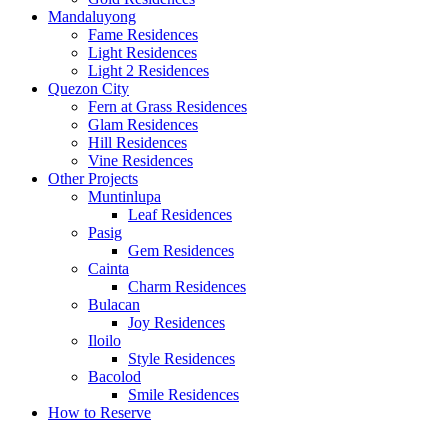
Mandaluyong
Fame Residences
Light Residences
Light 2 Residences
Quezon City
Fern at Grass Residences
Glam Residences
Hill Residences
Vine Residences
Other Projects
Muntinlupa
Leaf Residences
Pasig
Gem Residences
Cainta
Charm Residences
Bulacan
Joy Residences
Iloilo
Style Residences
Bacolod
Smile Residences
How to Reserve