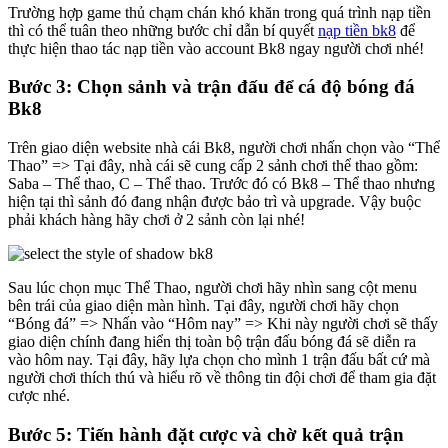
Trường hợp game thủ chạm chán khó khăn trong quá trình nạp tiền
thì có thể tuân theo những bước chỉ dẫn bí quyết
nạp tiền bk8
để
thực hiện thao tác nạp tiền vào account Bk8 ngay người chơi nhé!
Bước 3: Chọn sảnh và trận đấu để cá độ bóng đá
Bk8
Trên giao diện website nhà cái Bk8, người chơi nhấn chọn vào “Thể
Thao” => Tại đây, nhà cái sẽ cung cấp 2 sảnh chơi thể thao gồm:
Saba – Thể thao, C – Thể thao. Trước đó có Bk8 – Thể thao nhưng
hiện tại thì sảnh đó đang nhận được bảo trì và upgrade. Vậy buộc
phải khách hàng hãy chơi ở 2 sảnh còn lại nhé!
Sau lúc chọn mục Thể Thao, người chơi hãy nhìn sang cột menu
bên trái của giao diện màn hình. Tại đây, người chơi hãy chọn
“Bóng đá” => Nhấn vào “Hôm nay” => Khi này người chơi sẽ thấy
giao diện chính đang hiển thị toàn bộ trận đấu bóng đá sẽ diễn ra
vào hôm nay. Tại đây, hãy lựa chọn cho mình 1 trận đấu bất cứ mà
người chơi thích thú và hiểu rõ về thông tin đội chơi để tham gia đặt
cược nhé.
Bước 5: Tiến hành đặt cược và chờ kết quả trận