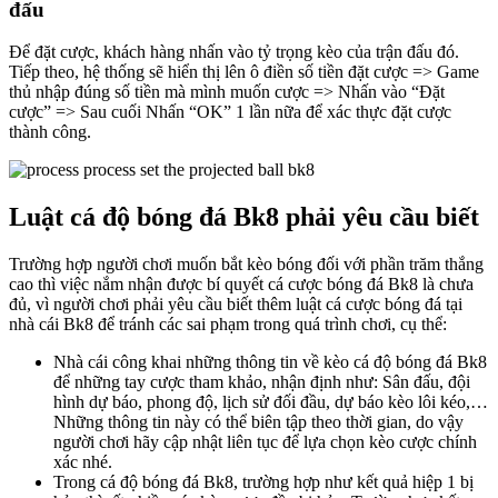
đấu
Để đặt cược, khách hàng nhấn vào tỷ trọng kèo của trận đấu đó.
Tiếp theo, hệ thống sẽ hiển thị lên ô điền số tiền đặt cược => Game
thủ nhập đúng số tiền mà mình muốn cược => Nhấn vào “Đặt
cược” => Sau cuối Nhấn “OK” 1 lần nữa để xác thực đặt cược
thành công.
Luật cá độ bóng đá Bk8 phải yêu cầu biết
Trường hợp người chơi muốn bắt kèo bóng đối với phần trăm thắng
cao thì việc nắm nhận được bí quyết cá cược bóng đá Bk8 là chưa
đủ, vì người chơi phải yêu cầu biết thêm luật cá cược bóng đá tại
nhà cái Bk8 để tránh các sai phạm trong quá trình chơi, cụ thể:
Nhà cái công khai những thông tin về kèo cá độ bóng đá Bk8
để những tay cược tham khảo, nhận định như: Sân đấu, đội
hình dự báo, phong độ, lịch sử đối đầu, dự báo kèo lôi kéo,…
Những thông tin này có thể biên tập theo thời gian, do vậy
người chơi hãy cập nhật liên tục để lựa chọn kèo cược chính
xác nhé.
Trong cá độ bóng đá Bk8, trường hợp như kết quả hiệp 1 bị