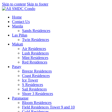
Skip to content
Skip to footer
Home
Contact Us
Manila
Sands Residences
Las Piñas
Twin Residences
Makati
Air Residences
Lush Residences
Mint Residences
Red Residences
Pasay
Breeze Residences
Coast Residences
Ice Tower
S Residences
Sail Residences
Shore 3 Residences
Paranaque
Bloom Residences
Field Residences Tower 9 and 10
Gold Residences