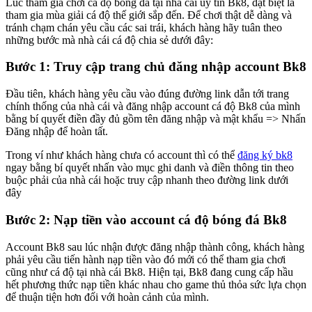
Lúc tham gia chơi cá độ bóng đá tại nhà cái uy tín Bk8, đặt biệt là
tham gia mùa giải cá độ thế giới sắp đến.
Để chơi thật dễ dàng và
tránh chạm chán yêu cầu các sai trái, khách hàng hãy tuân theo
những bước mà nhà cái cá độ chia sẻ dưới đây:
Bước 1: Truy cập trang chủ đăng nhập account Bk8
Đầu tiên, khách hàng yêu cầu vào đúng đường link dẫn tới trang
chính thống của nhà cái và đăng nhập account cá độ Bk8 của mình
bằng bí quyết điền đầy đủ gồm tên đăng nhập và mật khẩu => Nhấn
Đăng nhập để hoàn tất.
Trong ví như khách hàng chưa có account thì có thể
đăng ký bk8
ngay bằng bí quyết nhấn vào mục ghi danh và điền thông tin theo
buộc phải của nhà cái hoặc truy cập nhanh theo đường link dưới
đây
Bước 2: Nạp tiền vào account cá độ bóng đá Bk8
Account Bk8 sau lúc nhận được đăng nhập thành công, khách hàng
phải yêu cầu tiến hành nạp tiền vào đó mới có thể tham gia chơi
cũng như cá độ tại nhà cái Bk8. Hiện tại, Bk8 đang cung cấp hầu
hết phương thức nạp tiền khác nhau cho game thủ thỏa sức lựa chọn
để thuận tiện hơn đối với hoàn cảnh của mình.