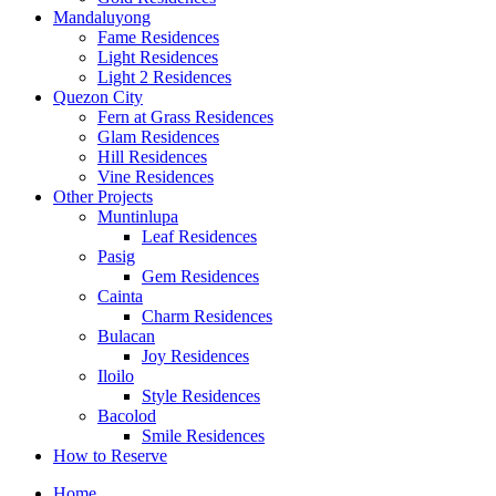
Mandaluyong
Fame Residences
Light Residences
Light 2 Residences
Quezon City
Fern at Grass Residences
Glam Residences
Hill Residences
Vine Residences
Other Projects
Muntinlupa
Leaf Residences
Pasig
Gem Residences
Cainta
Charm Residences
Bulacan
Joy Residences
Iloilo
Style Residences
Bacolod
Smile Residences
How to Reserve
Home