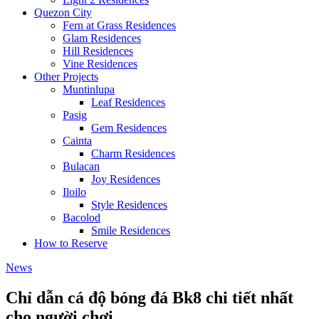
Quezon City
Fern at Grass Residences
Glam Residences
Hill Residences
Vine Residences
Other Projects
Muntinlupa
Leaf Residences
Pasig
Gem Residences
Cainta
Charm Residences
Bulacan
Joy Residences
Iloilo
Style Residences
Bacolod
Smile Residences
How to Reserve
News
Chỉ dẫn cá độ bóng đá Bk8 chi tiết nhất
cho người chơi