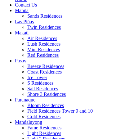
Contact Us
Manila
Sands Residences
Las Piñas
Twin Residences
Makati
Air Residences
Lush Residences
Mint Residences
Red Residences
Pasay
Breeze Residences
Coast Residences
Ice Tower
S Residences
Sail Residences
Shore 3 Residences
Paranaque
Bloom Residences
Field Residences Tower 9 and 10
Gold Residences
Mandaluyong
Fame Residences
Light Residences
Light 2 Residences