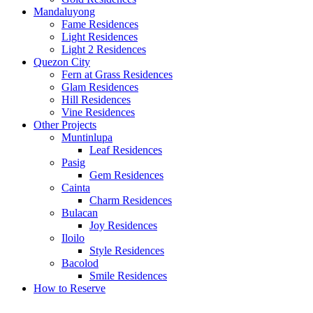
Mandaluyong
Fame Residences
Light Residences
Light 2 Residences
Quezon City
Fern at Grass Residences
Glam Residences
Hill Residences
Vine Residences
Other Projects
Muntinlupa
Leaf Residences
Pasig
Gem Residences
Cainta
Charm Residences
Bulacan
Joy Residences
Iloilo
Style Residences
Bacolod
Smile Residences
How to Reserve