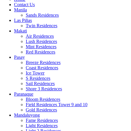
Contact Us
Manila
Sands Residences
Las Piñas
Twin Residences
Makati
Air Residences
Lush Residences
Mint Residences
Red Residences
Pasay
Breeze Residences
Coast Residences
Ice Tower
S Residences
Sail Residences
Shore 3 Residences
Paranaque
Bloom Residences
Field Residences Tower 9 and 10
Gold Residences
Mandaluyong
Fame Residences
Light Residences
Light 2 Residences