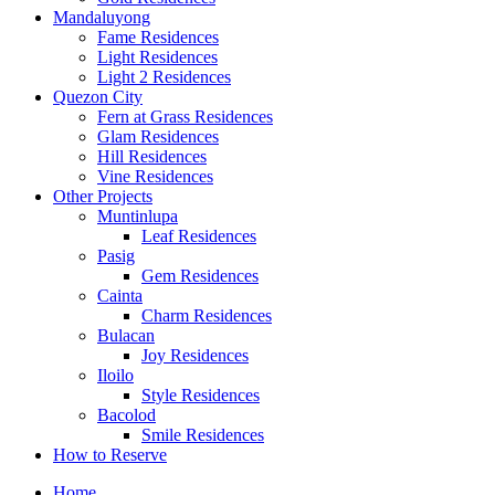
Mandaluyong
Fame Residences
Light Residences
Light 2 Residences
Quezon City
Fern at Grass Residences
Glam Residences
Hill Residences
Vine Residences
Other Projects
Muntinlupa
Leaf Residences
Pasig
Gem Residences
Cainta
Charm Residences
Bulacan
Joy Residences
Iloilo
Style Residences
Bacolod
Smile Residences
How to Reserve
Home