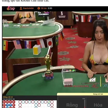
trang tạo tài khoản của nhà cái.