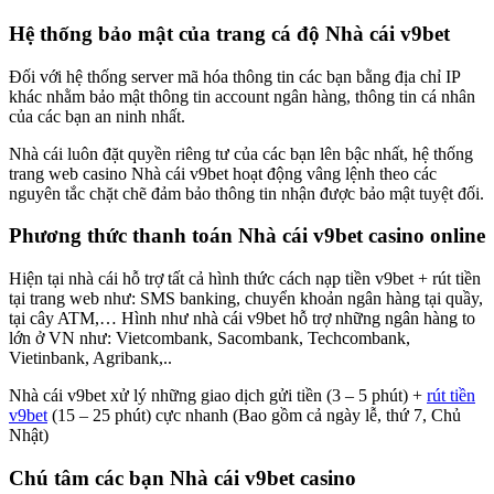
Hệ thống bảo mật của trang cá độ Nhà cái v9bet
Đối với hệ thống server mã hóa thông tin các bạn bằng địa chỉ IP
khác nhằm bảo mật thông tin account ngân hàng, thông tin cá nhân
của các bạn an ninh nhất.
Nhà cái luôn đặt quyền riêng tư của các bạn lên bậc nhất, hệ thống
trang web casino Nhà cái v9bet hoạt động vâng lệnh theo các
nguyên tắc chặt chẽ đảm bảo thông tin nhận được bảo mật tuyệt đối.
Phương thức thanh toán Nhà cái v9bet casino online
Hiện tại nhà cái hỗ trợ tất cả hình thức cách nạp tiền v9bet + rút tiền
tại trang web như: SMS banking, chuyển khoản ngân hàng tại quầy,
tại cây ATM,… Hình như nhà cái v9bet hỗ trợ những ngân hàng to
lớn ở VN như: Vietcombank, Sacombank, Techcombank,
Vietinbank, Agribank,..
Nhà cái v9bet xử lý những giao dịch gửi tiền (3 – 5 phút) +
rút tiền
v9bet
(15 – 25 phút) cực nhanh (Bao gồm cả ngày lễ, thứ 7, Chủ
Nhật)
Chú tâm các bạn Nhà cái v9bet casino