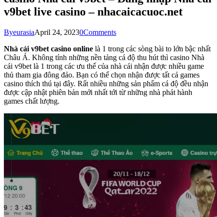
v9bet live casino – nhacaicacuoc.net
By
eurasia
April 24, 2023
0
Comments
Nhà cái v9bet casino online
là 1 trong các sòng bài to lớn bậc nhất
Châu Á. Không tính những nền tảng cá độ thu hút thì casino Nhà
cái v9bet là 1 trong các ưu thế của nhà cái nhận được nhiều game
thủ tham gia đông đảo. Bạn có thể chọn nhận được tất cả games
casino thích thú tại đây. Rất nhiều những sản phẩm cá độ đều nhận
được cập nhật phiên bản mới nhất tới từ những nhà phát hành
games chất lượng.