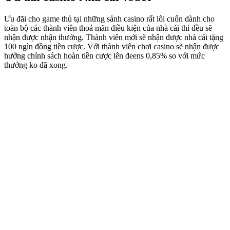
Ưu đãi cho game thủ tại những sảnh casino rất lôi cuốn dành cho
toàn bộ các thành viên thoả mãn điều kiện của nhà cái thì đều sẽ
nhận được nhận thưởng. Thành viên mới sẽ nhận được nhà cái tặng
100 ngìn đồng tiền cược. Với thành viên chơi casino sẽ nhận được
hưởng chính sách hoàn tiền cược lên đeens 0,85% so với mức
thưởng ko đã xong.