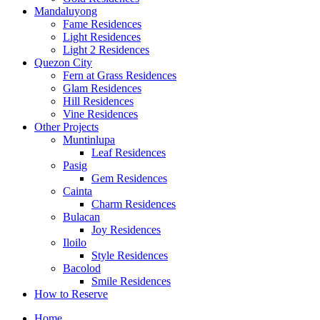
Mandaluyong
Fame Residences
Light Residences
Light 2 Residences
Quezon City
Fern at Grass Residences
Glam Residences
Hill Residences
Vine Residences
Other Projects
Muntinlupa
Leaf Residences
Pasig
Gem Residences
Cainta
Charm Residences
Bulacan
Joy Residences
Iloilo
Style Residences
Bacolod
Smile Residences
How to Reserve
Home