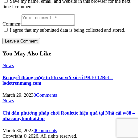
Save my name, email, and website in this browser for the next
time I comment.
Comment
I agree that my submitted data is being collected and stored.
You May Also Like
News
Bí quyết thắng cược to lớn so với xổ số PK10 12Bet –
lodetrenmang.com
March 29, 2023
0
Comments
News
Chỉ dẫn phương pháp chơi Roulette hiệu quả tại Nhà cái w88 –
nhacaiuytinnhat.top
March 30, 2023
0
Comments
Copyright © 2026. All rights reserved.