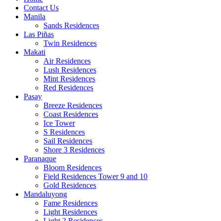
Contact Us
Manila
Sands Residences
Las Piñas
Twin Residences
Makati
Air Residences
Lush Residences
Mint Residences
Red Residences
Pasay
Breeze Residences
Coast Residences
Ice Tower
S Residences
Sail Residences
Shore 3 Residences
Paranaque
Bloom Residences
Field Residences Tower 9 and 10
Gold Residences
Mandaluyong
Fame Residences
Light Residences
Light 2 Residences