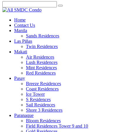
Home
Contact Us
Manila
Sands Residences
Las Piñas
Twin Residences
Makati
Air Residences
Lush Residences
Mint Residences
Red Residences
Pasay
Breeze Residences
Coast Residences
Ice Tower
S Residences
Sail Residences
Shore 3 Residences
Paranaque
Bloom Residences
Field Residences Tower 9 and 10
Gold Residences