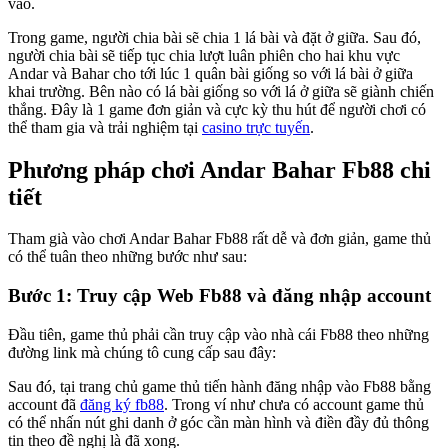
vào.
Trong game, người chia bài sẽ chia 1 lá bài và đặt ở giữa. Sau đó,
người chia bài sẽ tiếp tục chia lượt luân phiên cho hai khu vực
Andar và Bahar cho tới lúc 1 quân bài giống so với lá bài ở giữa
khai trường. Bên nào có lá bài giống so với lá ở giữa sẽ giành chiến
thắng. Đây là 1 game đơn giản và cực kỳ thu hút để người chơi có
thể tham gia và trải nghiệm tại
casino trực tuyến
.
Phương pháp chơi Andar Bahar Fb88 chi
tiết
Tham già vào chơi Andar Bahar Fb88 rất dễ và đơn giản, game thủ
có thể tuân theo những bước như sau:
Bước 1: Truy cập Web Fb88 và đăng nhập account
Đầu tiên, game thủ phải cần truy cập vào nhà cái Fb88 theo những
đường link mà chúng tô cung cấp sau đây:
Sau đó, tại trang chủ game thủ tiến hành đăng nhập vào Fb88 bằng
account đã
đăng ký fb88
. Trong ví như chưa có account game thủ
có thể nhấn nút ghi danh ở góc cần màn hình và điền đầy đủ thông
tin theo đề nghị là đã xong.