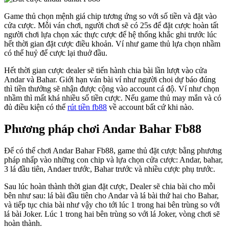
Game thủ chọn mệnh giá chip tương ứng so với số tiền và đặt vào
cửa cược. Mỗi ván chơi, người chơi sẽ có 25s để đặt cược hoàn tất
người chơi lựa chọn xác thực cược để hệ thống khắc ghi trước lúc
hết thời gian đặt cược điều khoản. Ví như game thủ lựa chọn nhầm
có thể huỷ để cược lại thuở đầu.
Hết thời gian cược dealer sẽ tiến hành chia bài lần lượt vào cửa
Andar và Bahar. Giới hạn ván bài ví như người choi dự báo đúng
thì tiền thưởng sẽ nhận được cộng vào account cá độ. Ví như chọn
nhầm thì mất khá nhiều số tiền cược. Nếu game thủ may mắn và có
đủ điều kiện có thể
rút tiền fb88
về account bất cứ khi nào.
Phương pháp chơi Andar Bahar Fb88
Để có thể chơi Andar Bahar Fb88, game thủ đặt cược bằng phương
pháp nhấp vào những con chip và lựa chọn cửa cược: Andar, bahar,
3 lá đầu tiên, Andaer trước, Bahar trước và nhiều cược phụ trước.
Sau lúc hoàn thành thời gian đặt cược, Dealer sẽ chia bài cho mỗi
bên như sau: lá bài đầu tiên cho Andar và lá bài thứ hai cho Bahar,
và tiếp tục chia bài như vậy cho tới lúc 1 trong hai bên trùng so với
lá bài Joker. Lúc 1 trong hai bên trùng so với lá Joker, vòng chơi sẽ
hoàn thành.