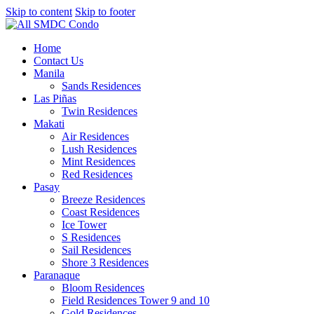
Skip to content
Skip to footer
Home
Contact Us
Manila
Sands Residences
Las Piñas
Twin Residences
Makati
Air Residences
Lush Residences
Mint Residences
Red Residences
Pasay
Breeze Residences
Coast Residences
Ice Tower
S Residences
Sail Residences
Shore 3 Residences
Paranaque
Bloom Residences
Field Residences Tower 9 and 10
Gold Residences