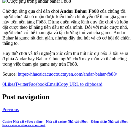
Chờ đợi rằng qua chỉ dẫn chơi
Andar Bahar Fb88
của chúng tôi,
người chơi đã có nhận được kiến thức chính yếu để tham gia game
này trên nền tảng Fb88. Đừng quên vâng lệnh quy tắc chơi và luôn
đặt cược theo kĩ năng tiền đầu tư của mình. Đối với mức cược nhỏ,
người chơi có thể tham gia và tận hưởng thú vui của game. Andar
Bahar là game rất đơn giản, nhưng đầy thu hút và có cơ hội để chiến
thắng to.
Hãy thử chơi và trải nghiệm xúc cảm thu hút lúc dự báo lá bài sẽ ra
ở phía Andar hay Bahar. Chúc người chơi may mắn và thành công
trong việc tham gia game này trên Fb88.
Source:
https://nhacaicacuoctructuyen.com/andar-bahar-fb88/
0
Likes
Twitter
Facebook
Email
Copy URL to clipboard
Post navigation
Previous
Casino Nhà cái v9bet online – Nhà cái casino Nhà cái v9bet – Đăng nhập Nhà cái v9bet
live casino – nhacaicacuoc.net