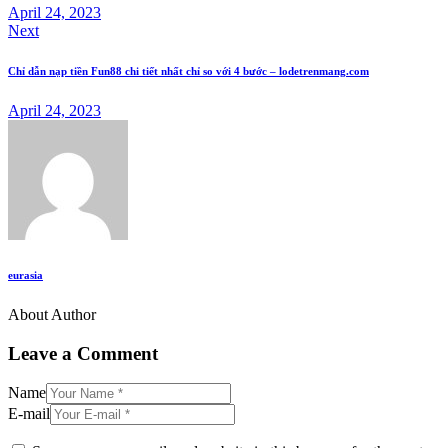
April 24, 2023
Next
Chỉ dẫn nạp tiền Fun88 chi tiết nhất chỉ so với 4 bước – lodetrenmang.com
April 24, 2023
eurasia
About Author
Leave a Comment
Name
E-mail