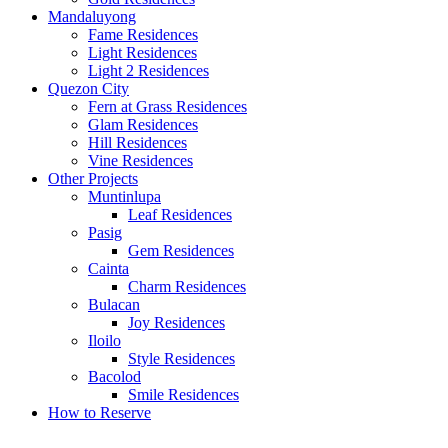
Mandaluyong
Fame Residences
Light Residences
Light 2 Residences
Quezon City
Fern at Grass Residences
Glam Residences
Hill Residences
Vine Residences
Other Projects
Muntinlupa
Leaf Residences
Pasig
Gem Residences
Cainta
Charm Residences
Bulacan
Joy Residences
Iloilo
Style Residences
Bacolod
Smile Residences
How to Reserve