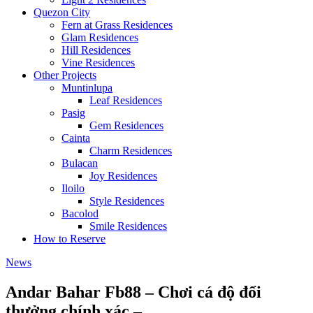
Quezon City
Fern at Grass Residences
Glam Residences
Hill Residences
Vine Residences
Other Projects
Muntinlupa
Leaf Residences
Pasig
Gem Residences
Cainta
Charm Residences
Bulacan
Joy Residences
Iloilo
Style Residences
Bacolod
Smile Residences
How to Reserve
News
Andar Bahar Fb88 – Chơi cá độ đổi
thưởng chính xác –