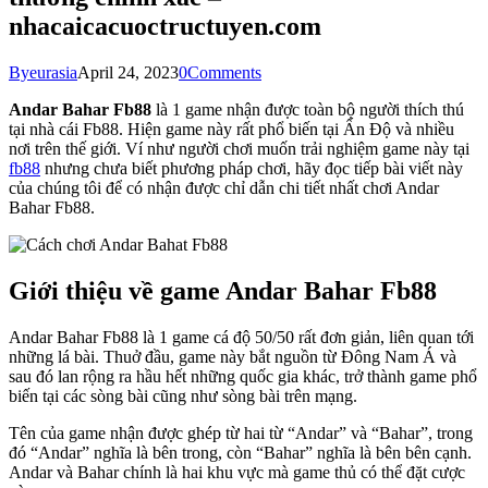
nhacaicacuoctructuyen.com
By
eurasia
April 24, 2023
0
Comments
Andar Bahar Fb88
là 1 game nhận được toàn bộ người thích thú
tại nhà cái Fb88. Hiện game này rất phổ biến tại Ấn Độ và nhiều
nơi trên thế giới. Ví như người chơi muốn trải nghiệm game này tại
fb88
nhưng chưa biết phương pháp chơi, hãy đọc tiếp bài viết này
của chúng tôi để có nhận được chỉ dẫn chi tiết nhất chơi Andar
Bahar Fb88.
Giới thiệu về game Andar Bahar Fb88
Andar Bahar Fb88 là 1 game cá độ 50/50 rất đơn giản, liên quan tới
những lá bài. Thuở đầu, game này bắt nguồn từ Đông Nam Á và
sau đó lan rộng ra hầu hết những quốc gia khác, trở thành game phổ
biến tại các sòng bài cũng như sòng bài trên mạng.
Tên của game nhận được ghép từ hai từ “Andar” và “Bahar”, trong
đó “Andar” nghĩa là bên trong, còn “Bahar” nghĩa là bên bên cạnh.
Andar và Bahar chính là hai khu vực mà game thủ có thể đặt cược