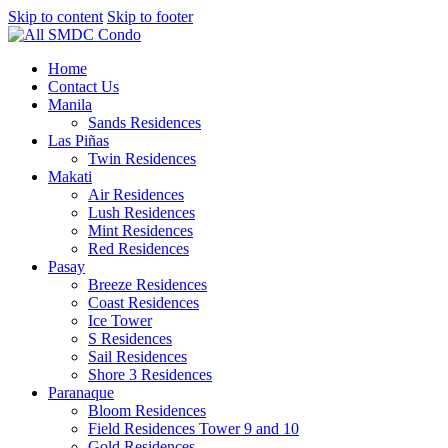
Skip to content
Skip to footer
Home
Contact Us
Manila
Sands Residences
Las Piñas
Twin Residences
Makati
Air Residences
Lush Residences
Mint Residences
Red Residences
Pasay
Breeze Residences
Coast Residences
Ice Tower
S Residences
Sail Residences
Shore 3 Residences
Paranaque
Bloom Residences
Field Residences Tower 9 and 10
Gold Residences