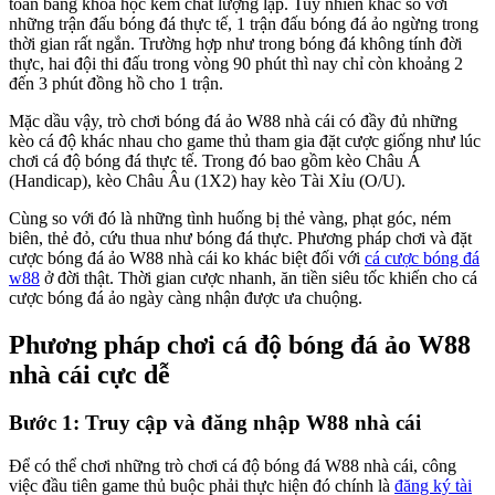
toàn bằng khoa học kém chất lượng lập. Tuy nhiên khác so với
những trận đấu bóng đá thực tế, 1 trận đấu bóng đá ảo ngừng trong
thời gian rất ngắn. Trường hợp như trong bóng đá không tính đời
thực, hai đội thi đấu trong vòng 90 phút thì nay chỉ còn khoảng 2
đến 3 phút đồng hồ cho 1 trận.
Mặc dầu vậy, trò chơi bóng đá ảo W88 nhà cái có đầy đủ những
kèo cá độ khác nhau cho game thủ tham gia đặt cược giống như lúc
chơi cá độ bóng đá thực tế. Trong đó bao gồm kèo Châu Á
(Handicap), kèo Châu Âu (1X2) hay kèo Tài Xỉu (O/U).
Cùng so với đó là những tình huống bị thẻ vàng, phạt góc, ném
biên, thẻ đỏ, cứu thua như bóng đá thực. Phương pháp chơi và đặt
cược bóng đá ảo W88 nhà cái ko khác biệt đối với
cá cược bóng đá
w88
ở đời thật. Thời gian cược nhanh, ăn tiền siêu tốc khiến cho cá
cược bóng đá ảo ngày càng nhận được ưa chuộng.
Phương pháp chơi cá độ bóng đá ảo W88
nhà cái cực dễ
Bước 1: Truy cập và đăng nhập W88 nhà cái
Để có thể chơi những trò chơi cá độ bóng đá W88 nhà cái, công
việc đầu tiên game thủ buộc phải thực hiện đó chính là
đăng ký tài