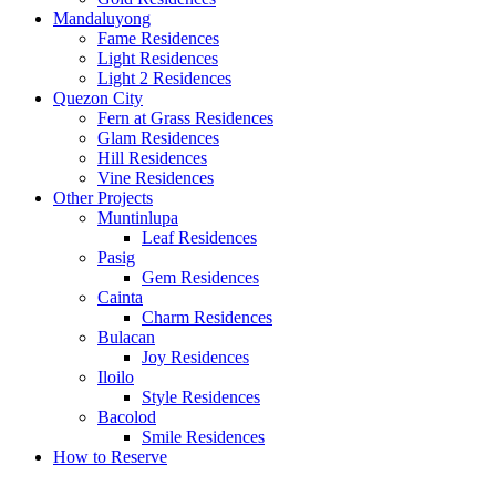
Mandaluyong
Fame Residences
Light Residences
Light 2 Residences
Quezon City
Fern at Grass Residences
Glam Residences
Hill Residences
Vine Residences
Other Projects
Muntinlupa
Leaf Residences
Pasig
Gem Residences
Cainta
Charm Residences
Bulacan
Joy Residences
Iloilo
Style Residences
Bacolod
Smile Residences
How to Reserve