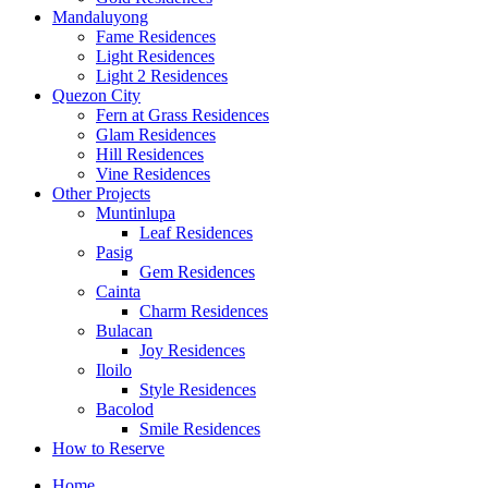
Mandaluyong
Fame Residences
Light Residences
Light 2 Residences
Quezon City
Fern at Grass Residences
Glam Residences
Hill Residences
Vine Residences
Other Projects
Muntinlupa
Leaf Residences
Pasig
Gem Residences
Cainta
Charm Residences
Bulacan
Joy Residences
Iloilo
Style Residences
Bacolod
Smile Residences
How to Reserve
Home