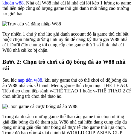
khoản w88
. Nhà cái W88 nhà cái là nhà cái lôi kéo 1 lượng to game
thủ liên tiếp cùng số lượng game thủ ghi danh mới nâng cao trưởng
ko giới hạn.
Tuy nhiên 1 chú ý nhỏ lúc ghi danh account đó là game thủ chỉ bắt
buộc chọn những đường link uy tín để đăng ký tham gia W88 nhà
cái. Dưới đây chúng tôi cung cấp cho game thủ 1 số link nhà cái
W88 nhà cái ko bị chặn.
Bước 2: Chọn trò chơi cá độ bóng đá ảo W88 nhà
cái
Sau lúc
nạp tiền w88
, khi này game thủ có thể chơi cá độ bóng đá
ảo W88 nhà cái. Ở thanh Menu, game thủ chọn mục THỂ THAO.
Tiếp theo chọn tiếp sảnh v-THỂ THAO 1 hoặc v-THỂ THAO 2 để
chơi những trò chơi thể thao ảo.
Trong danh sách những game thể thao ảo, game thủ chọn những
giải đấu bóng đá để tham gia. W88 nhà cái hiện đang cung cấp đa
dạng những giải đấu như bóng đá thực tế cho game thủ lựa chọn.
Trong đó bao gồm 4 giải chính là WORLD CUP, ASIAN CUP,