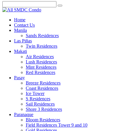
Home
Contact Us
Manila
Sands Residences
Las Piñas
Twin Residences
Makati
Air Residences
Lush Residences
Mint Residences
Red Residences
Pasay
Breeze Residences
Coast Residences
Ice Tower
S Residences
Sail Residences
Shore 3 Residences
Paranaque
Bloom Residences
Field Residences Tower 9 and 10
Gold Residences