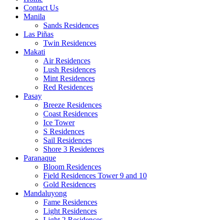
Contact Us
Manila
Sands Residences
Las Piñas
Twin Residences
Makati
Air Residences
Lush Residences
Mint Residences
Red Residences
Pasay
Breeze Residences
Coast Residences
Ice Tower
S Residences
Sail Residences
Shore 3 Residences
Paranaque
Bloom Residences
Field Residences Tower 9 and 10
Gold Residences
Mandaluyong
Fame Residences
Light Residences
Light 2 Residences