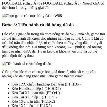
FOOTBALL (Châu Á) và FOOTBALL (Châu Âu). Người chơi có
thể chọn 1 trong những giải đó.
Bước 3: Tiến hành cá độ bóng đá ảo
Lúc vào 1 giải đấu trong trò chơi bóng đá ảo W88 nhà cái, game thủ
có thể tiến hành đặt cược cho những trận đấu cụ thể. Cùng 1 khi có
toàn bộ trận đấu nhận được tổ chức theo những vòng đấu như giải
đấu không tính đời. Cứ trung bình khoảng 3 – 5 phút lại có những
trận đấu nhận được đá. 1 trận kéo dài khoảng vài phút là có thể
phân định thắng thua.
Giống như lúc chơi cá cược bóng đá thực tế, nhà cái cung cấp
những kèo đa dạng khác nhau cho game thủ đặt cược.
Kèo cược chấp Handicap toàn trận (FT.HDP)
Kèo Handicap hiệp 1 (1H.HDP)
Kèo Tài Xỉu toàn trận (FT.O/U)
Kèo Tài Xỉu hiệp 1 (1H.O/U)
Kèo 1X2 toàn trận (FT.1X2)
Kèo 1X2 hiệp 1 (1H.1X2)