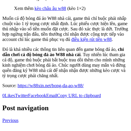
Xem thêm
kèo châu âu w88
(kèo 1×2)
Muốn cá độ bóng đá ảo W88 nhà cái, game thủ chỉ buộc phải nhấp
chuột vào 1 tỷ trọng cược nhất định. Lúc phiếu cược hiện lên, game
thủ nhập vào số tiền muốn đặt cược. Sau đó xác thực là dứt. Trường
hợp ngừng trận đấu, tiền thưởng chỉ nhận được cộng trực tiếp vào
account chỉ lúc game thủ phục vụ đủ
điều kiện rút tiền w88
.
Đó là khá nhiều các thông tin liên quan đến game bóng đá ảo,
chỉ
dẫn chơi cá độ bóng đá ảo W88 nhà cái
. Tuy nhiên lúc tham gia
cá độ, game thủ buộc phải bắt buộc trau dồi thêm cho mình những
kinh nghiệm chơi bóng đá ảo. Chúc người dùng may mắn và đừng
quên đăng ký W88 nhà cái để nhận nhận được những kèo cược và
tỷ trọng cược phải chăng nhất.
Source:
https://w88xin.net/bong-da-ao-w88/
0
Likes
Twitter
Facebook
Email
Copy URL to clipboard
Post navigation
Previous