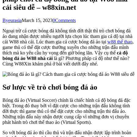
cái siêu dễ – w88xin.net
By
eurasia
March 15, 2023
0
Comments
Ngoại trừ cá cược bóng đá không tính đời thật thì trò chơi bóng đá
ảo đang nhận được nhiều người lựa chọn lúc tham gia cá độ tại nhà
cái W88 nhà cái. Lúc tham gia cá cược bóng đá ảo tại
w88 thể thao
,
game thủ có thể đặt cược thường xuyên cho những trận đấu mình
thích mà ko yêu cầu hy vọng đến giờ bóng lăn. Vậy cụ thể
cá độ
bóng đá ảo W88 nhà cái
là gì? Phương pháp cá độ như thế nào?
Cùng W88Xin khám phá ở bài viết dưới đây nhé.
Sơ lược về trò chơi bóng đá ảo
Bóng đá ảo (Virtual Soccer) chính là chiếc hình cá độ bóng đá đặc
biệt. Trong đó thay bởi vì đặt cược cho những trận đấu không tính
đời thực thì game thủ có thể đặt cược cho những trận thi đấu ảo.
Những trận đấu này nhận được cung cấp vì những đơn vị chuyên
phát hành trò chơi thể thao ảo (Virtual Sports).
So với bóng đá ảo thì cầu thủ và trận đấu nhận được lập trình hoàn