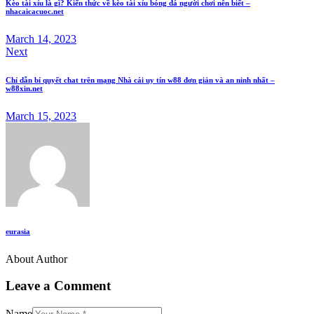
Kèo tài xỉu là gì? Kiến thức về kèo tài xỉu bóng đá người chơi nên biết –
nhacaicacuoc.net
March 14, 2023
Next
Chỉ dẫn bí quyết chat trên mạng Nhà cái uy tín w88 đơn giản và an ninh nhất –
w88xin.net
March 15, 2023
eurasia
About Author
Leave a Comment
Name