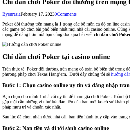
Chỉ dẫn chơi Poker đổi thưởng trên mạng t
By
eurasia
February 17, 2023
0
Comments
Poker đổi thưởng trên mạng là 1 trong các bộ môn cá độ on line casino 
các game trò chơi bài phổ biến nhất mọi nhà cái casino online. Cũng k
mạng dễ dàng hơn mời bạn cùng đọc qua bài viết
chỉ dẫn chơi Poke
Chỉ dẫn chơi Poker tại casino online
Trên thực tế, Poker đổi thưởng trên mạng có toàn bộ biến thể trong đ
phương pháp chơi Texas Hang’em. Dưới đây chúng tôi sẽ
hướng dẫn
Bước 1: Chọn casino online uy tín và đăng nhập tra
Bạn chọn cho mình 1 nhà cái uy tín để tham gia chơi Poker. Toàn bộ
gặp mặt cần những ví như lừa đảo tiền của bạn mới ko có sự khám p
pháp mưu trí và chuẩn xác nhất.
Sau lúc đã chọn nhận được nhà cái, bạn tiến hành truy cập vào trang
Bước 2: Nạp tiền và đi tới sảnh casino online