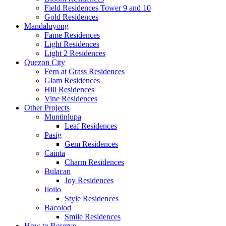
Field Residences Tower 9 and 10
Gold Residences
Mandaluyong
Fame Residences
Light Residences
Light 2 Residences
Quezon City
Fern at Grass Residences
Glam Residences
Hill Residences
Vine Residences
Other Projects
Muntinlupa
Leaf Residences
Pasig
Gem Residences
Cainta
Charm Residences
Bulacan
Joy Residences
Iloilo
Style Residences
Bacolod
Smile Residences
How to Reserve