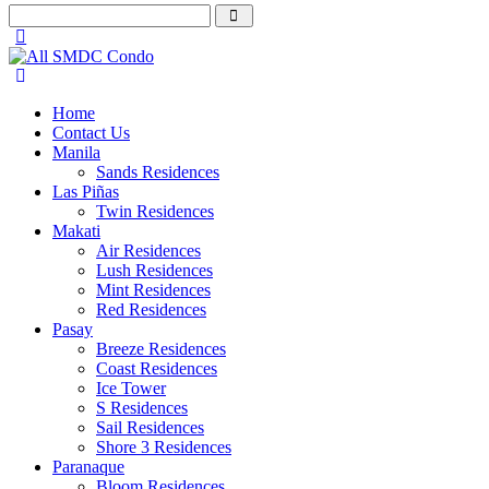
Home
Contact Us
Manila
Sands Residences
Las Piñas
Twin Residences
Makati
Air Residences
Lush Residences
Mint Residences
Red Residences
Pasay
Breeze Residences
Coast Residences
Ice Tower
S Residences
Sail Residences
Shore 3 Residences
Paranaque
Bloom Residences