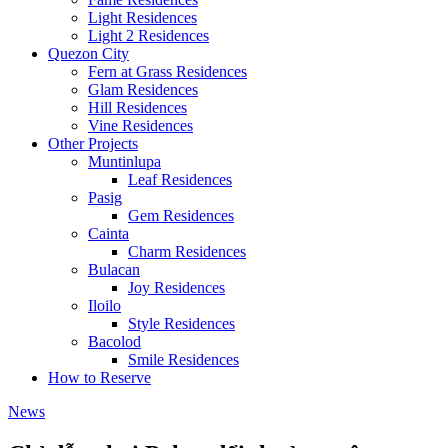
Light Residences
Light 2 Residences
Quezon City
Fern at Grass Residences
Glam Residences
Hill Residences
Vine Residences
Other Projects
Muntinlupa
Leaf Residences
Pasig
Gem Residences
Cainta
Charm Residences
Bulacan
Joy Residences
Iloilo
Style Residences
Bacolod
Smile Residences
How to Reserve
News