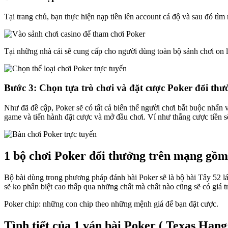
Tại trang chủ, bạn thực hiện nạp tiền lên account cá độ và sau đó tìm
Tại những nhà cái sẽ cung cấp cho người dùng toàn bộ sảnh chơi on 
Bước 3: Chọn tựa trò chơi và đặt cược Poker đổi th
Như đã đề cập, Poker sẽ có tất cả biến thể người chơi bắt buộc nhấn
game và tiến hành đặt cược và mở đầu chơi. Ví như thắng cược tiền s
1 bộ chơi Poker đổi thưởng trên mạng gồm
Bộ bài dùng trong phương pháp đánh bài Poker sẽ là bộ bài Tây 52 lá,
sẽ ko phân biệt cao thấp qua những chất mà chất nào cũng sẽ có giá t
Poker chip: những con chip theo những mệnh giá để bạn đặt cược.
Tình tiết của 1 ván bài Poker ( Texas Han