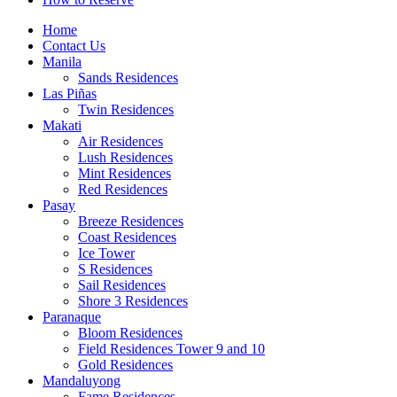
Home
Contact Us
Manila
Sands Residences
Las Piñas
Twin Residences
Makati
Air Residences
Lush Residences
Mint Residences
Red Residences
Pasay
Breeze Residences
Coast Residences
Ice Tower
S Residences
Sail Residences
Shore 3 Residences
Paranaque
Bloom Residences
Field Residences Tower 9 and 10
Gold Residences
Mandaluyong
Fame Residences