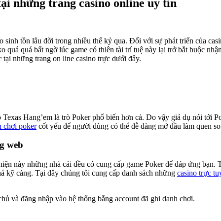
ại những trang casino online uy tín
sinh tồn lâu đời trong nhiều thế kỷ qua. Đối với sự phát triển của casi
o quá quá bất ngờ lúc game có thiên tài trí tuệ này lại trở bắt buộc nh
r
tại những trang on line casino trực dưới đây.
ó Texas Hang’em là trò Poker phổ biến hơn cả. Do vậy giả dụ nói tới P
 chơi poker
cốt yếu để người dùng có thể dễ dàng mở đầu làm quen so
ng web
 hiện này những nhà cái đều có cung cấp game Poker để đáp ứng bạn. 
há kỹ càng. Tại đây chúng tôi cung cấp danh sách những
casino trực tu
 chủ và đăng nhập vào hệ thống bằng account đã ghi danh chơi.