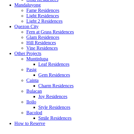
Mandaluyong
Fame Residences
Light Residences
Light 2 Residences
Quezon City
Fern at Grass Residences
Glam Residences
Hill Residences
Vine Residences
Other Projects
Muntinlupa
Leaf Residences
Pasig
Gem Residences
Cainta
Charm Residences
Bulacan
Joy Residences
Iloilo
Style Residences
Bacolod
Smile Residences
How to Reserve