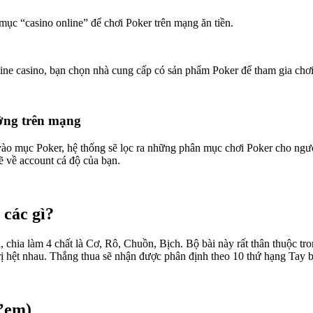
 mục “casino online” để chơi Poker trên mạng ăn tiền.
line casino, bạn chọn nhà cung cấp có sản phẩm Poker để tham gia chơ
ưởng trên mạng
 vào mục Poker, hệ thống sẽ lọc ra những phân mục chơi Poker cho ngườ
ẽ về account cá độ của bạn.
 các gì?
 chia làm 4 chất là Cơ, Rô, Chuồn, Bịch. Bộ bài này rất thân thuộc tro
rị hệt nhau. Thắng thua sẽ nhận được phân định theo 10 thứ hạng Tay b
g’em)