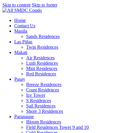
Skip to content
Skip to footer
Home
Contact Us
Manila
Sands Residences
Las Piñas
Twin Residences
Makati
Air Residences
Lush Residences
Mint Residences
Red Residences
Pasay
Breeze Residences
Coast Residences
Ice Tower
S Residences
Sail Residences
Shore 3 Residences
Paranaque
Bloom Residences
Field Residences Tower 9 and 10
Gold Residences