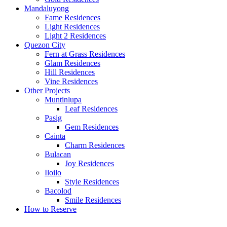
Mandaluyong
Fame Residences
Light Residences
Light 2 Residences
Quezon City
Fern at Grass Residences
Glam Residences
Hill Residences
Vine Residences
Other Projects
Muntinlupa
Leaf Residences
Pasig
Gem Residences
Cainta
Charm Residences
Bulacan
Joy Residences
Iloilo
Style Residences
Bacolod
Smile Residences
How to Reserve