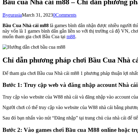
Bầu cua Nhà cái m88 – Chỉ dẫn phương phá
By
eurasia
March 31, 2023
0
Comments
Bầu Cua Nhà cái m88
là games bình dân nhận được nhiều người thíc
này vốn là 1 games bình dân gắn liền so với thị trường cá độ VN, chơi
muốn tham gia chơi Bầu Cua tại
m88
.
Chỉ dẫn phương pháp chơi Bầu Cua Nhà cái
Để tham gia chơi Bầu cua Nhà cái m88 1 phương pháp thuận lợi nhất 
Bước 1: Truy cập web và đăng nhập account Nhà cá
Truy cập vào website của W88 nhà cái và đăng nhập vào account củ
Người chơi có thể truy cập vào website của W88 nhà cái bằng phương
Sau đó bạn nhấn vào nút “Đăng nhập” tại trang chủ của nhà cái để ti
Bước 2: Vào games chơi Bầu cua M88 online hoặc tr