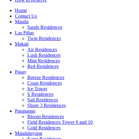
Home
Contact Us
Manila
Sands Residences
Las Piñas
Twin Residences
Makati
Air Residences
Lush Residences
Mint Residences
Red Residences
Pasay
Breeze Residences
Coast Residences
Ice Tower
S Residences
Sail Residences
Shore 3 Residences
Paranaque
Bloom Residences
Field Residences Tower 9 and 10
Gold Residences
Mandaluyong
Fame Residences