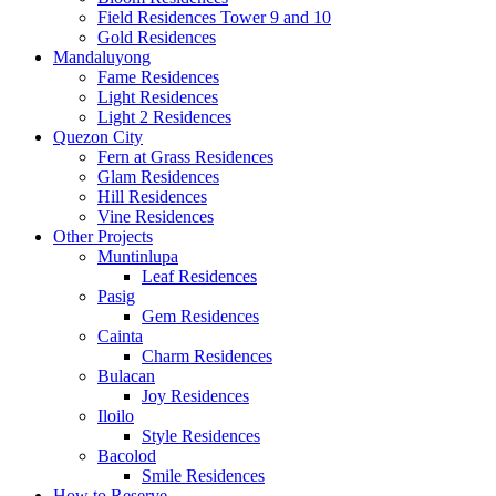
Field Residences Tower 9 and 10
Gold Residences
Mandaluyong
Fame Residences
Light Residences
Light 2 Residences
Quezon City
Fern at Grass Residences
Glam Residences
Hill Residences
Vine Residences
Other Projects
Muntinlupa
Leaf Residences
Pasig
Gem Residences
Cainta
Charm Residences
Bulacan
Joy Residences
Iloilo
Style Residences
Bacolod
Smile Residences
How to Reserve