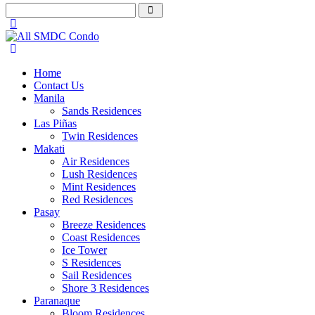
Home
Contact Us
Manila
Sands Residences
Las Piñas
Twin Residences
Makati
Air Residences
Lush Residences
Mint Residences
Red Residences
Pasay
Breeze Residences
Coast Residences
Ice Tower
S Residences
Sail Residences
Shore 3 Residences
Paranaque
Bloom Residences