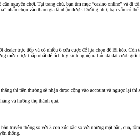
 căn nguyên chơi. Tại trang chủ, bạn tìm mục “casino online” và đi tớ
a” nhấn chọn vào tham gia là nhận được. Dường như, bạn vẫn có thể 
 dealer trực tiếp và có nhiều ô cửa cược để lựa chọn để lôi kéo. Còn
hững mức cược thấp nhất để tích luỹ kinh nghiệm. Lúc đã đặt cược giới 
n thắng thì tiền thưởng sẽ nhận được cộng vào account và ngược lại thì s
hàng và hưởng thụ thành quả.
ản truyền thống so với 3 con xúc xắc so với những mặt bầu, cua, tôm,
uyền thống.