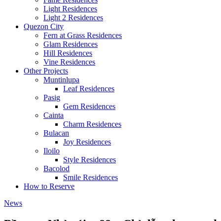
Light Residences
Light 2 Residences
Quezon City
Fern at Grass Residences
Glam Residences
Hill Residences
Vine Residences
Other Projects
Muntinlupa
Leaf Residences
Pasig
Gem Residences
Cainta
Charm Residences
Bulacan
Joy Residences
Iloilo
Style Residences
Bacolod
Smile Residences
How to Reserve
News