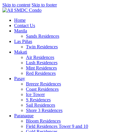
Skip to content
Skip to footer
Home
Contact Us
Manila
Sands Residences
Las Piñas
Twin Residences
Makati
Air Residences
Lush Residences
Mint Residences
Red Residences
Pasay
Breeze Residences
Coast Residences
Ice Tower
S Residences
Sail Residences
Shore 3 Residences
Paranaque
Bloom Residences
Field Residences Tower 9 and 10
Gold Residences