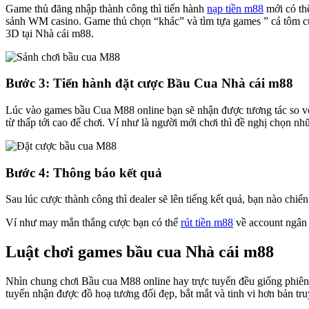
Game thủ đăng nhập thành công thì tiến hành
nạp tiền m88
mới có thể
sảnh WM casino. Game thủ chọn “khác” và tìm tựa games ” cá tôm cu
3D tại Nhà cái m88.
Bước 3: Tiến hành đặt cược Bầu Cua Nhà cái m88
Lúc vào games bầu Cua M88 online bạn sẽ nhận được tương tác so với
từ thấp tới cao để chơi. Ví như là người mới chơi thì đề nghị chọn n
Bước 4: Thông báo kết quả
Sau lúc cược thành công thì dealer sẽ lên tiếng kết quả, bạn nào chiế
Ví như may mắn thắng cược bạn có thể
rút tiền m88
về account ngân 
Luật chơi games bầu cua Nhà cái m88
Nhìn chung chơi Bầu cua M88 online hay trực tuyến đều giống phiên b
tuyến nhận được đồ hoạ tương đối đẹp, bắt mắt và tinh vi hơn bản tr