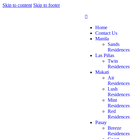
Skip to content
Skip to footer
Home
Contact Us
Manila
Sands
Residences
Las Piñas
Twin
Residences
Makati
Air
Residences
Lush
Residences
Mint
Residences
Red
Residences
Pasay
Breeze
Residences