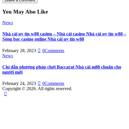
You May Also Like
News
Nhà cái uy tín w88 casino – Nhà cái casino Nhà cái uy tín w88 –
Sòng bạc casino online Nhà cái uy tín w88
February 28, 2023
0
Comments
News
Chỉ dẫn phương pháp chơi Baccarat Nhà cái m88 chuẩn cho
người mới
February 24, 2023
0
Comments
Copyright © 2026. All rights reserved.