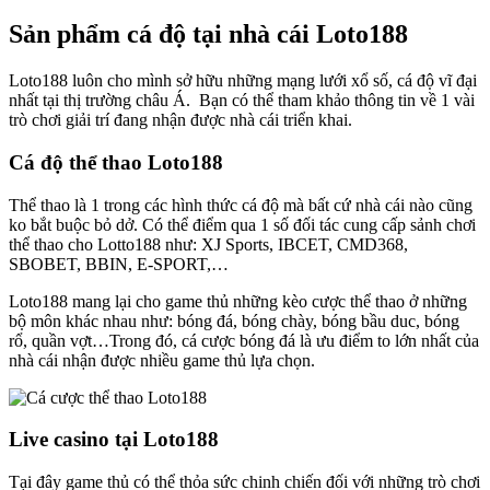
Sản phẩm cá độ tại nhà cái Loto188
Loto188 luôn cho mình sở hữu những mạng lưới xổ số, cá độ vĩ đại
nhất tại thị trường châu Á. Bạn có thể tham khảo thông tin về 1 vài
trò chơi giải trí đang nhận được nhà cái triển khai.
Cá độ thể thao Loto188
Thể thao là 1 trong các hình thức cá độ mà bất cứ nhà cái nào cũng
ko bắt buộc bỏ dở. Có thể điểm qua 1 số đối tác cung cấp sảnh chơi
thể thao cho Lotto188 như: XJ Sports, IBCET, CMD368,
SBOBET, BBIN, E-SPORT,…
Loto188 mang lại cho game thủ những kèo cược thể thao ở những
bộ môn khác nhau như: bóng đá, bóng chày, bóng bầu duc, bóng
rổ, quần vợt…Trong đó, cá cược bóng đá là ưu điểm to lớn nhất của
nhà cái nhận được nhiều game thủ lựa chọn.
Live casino tại Loto188
Tại đây game thủ có thể thỏa sức chinh chiến đối với những trò chơi