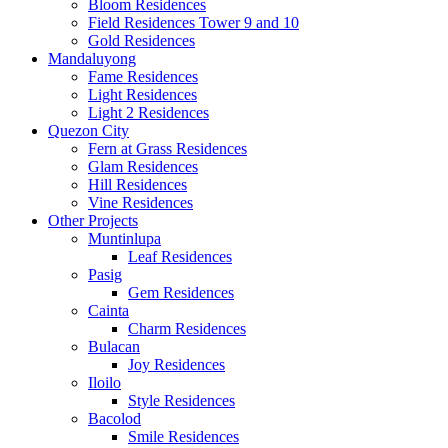
Bloom Residences
Field Residences Tower 9 and 10
Gold Residences
Mandaluyong
Fame Residences
Light Residences
Light 2 Residences
Quezon City
Fern at Grass Residences
Glam Residences
Hill Residences
Vine Residences
Other Projects
Muntinlupa
Leaf Residences
Pasig
Gem Residences
Cainta
Charm Residences
Bulacan
Joy Residences
Iloilo
Style Residences
Bacolod
Smile Residences