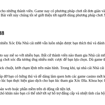
 cho những thành viên. Game nay có phương pháp chơi rất đơn giản và 
Bài viết này chúng tôi sẽ giới thiệu tới người dùng phương pháp chơi 
88
uy nhiên Xóc Đĩa Nhà cái m88 vẫn luôn nhận được bạn thích thú và đánh g
 to say mê so với nhiều bạn. Bất cứ thành viên nào tham gia Nhà cái 
òng chơi xóc đĩa tương ứng nhiều mức cược để bạn lựa chọn. Dù game t
click chuột, lướt chạm lệnh trên màn hình. Trong khi, tại nhà cái Nhà c
úp đỡ bạn có hứng thú và dễ dàng làm quen hơn các game casino mới 
 lúc bạn thực hiện giao dịch cho bạn lúc tham gia Xóc Đĩa. Khoa học h
n web hoặc phần mềm trên di động rất tiện lợi.
khó khăn nào bạn có thể nhờ tới sự hỗ trợ đẳng cấp và nhiệt tình của 