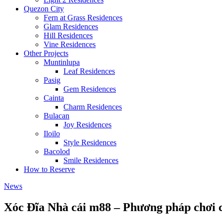
Quezon City
Fern at Grass Residences
Glam Residences
Hill Residences
Vine Residences
Other Projects
Muntinlupa
Leaf Residences
Pasig
Gem Residences
Cainta
Charm Residences
Bulacan
Joy Residences
Iloilo
Style Residences
Bacolod
Smile Residences
How to Reserve
News
Xóc Đĩa Nhà cái m88 – Phương pháp chơi c