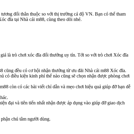
tương đối thân thuộc so với thị trường cá độ VN. Bạn có thể tham
Xóc đĩa tại Nhà cái m88, cùng theo dõi nhé.
iá là trò chơi xóc đĩa đổi thưởng uy tín. Tới so với trò chơi Xóc đĩa
m88 cũng đều có cơ hội nhận thưởng từ ưu đãi Nhà cái m88 Xóc đĩa.
hủ có điều kiện kinh phí thế nào cũng sẽ chọn nhận được phòng chơi
ái m88 còn có các bài viết chỉ dẫn và mẹo chơi hiệu quả giúp đỡ bạn dễ
khác.
iện đại và tiên tiến nhất nhận được áp dụng vào giúp đỡ giao dịch
bộ phận chú tâm người dùng.