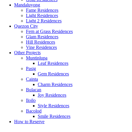
Mandaluyong
Fame Residences
Light Residences
Light 2 Residences
Quezon City
Fern at Grass Residences
Glam Residences
Hill Residences
Vine Residences
Other Projects
Muntinlupa
Leaf Residences
Pasig
Gem Residences
Cainta
Charm Residences
Bulacan
Joy Residences
Iloilo
Style Residences
Bacolod
Smile Residences
How to Reserve