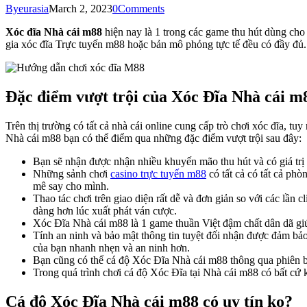
By
eurasia
March 2, 2023
0
Comments
Xóc đĩa Nhà cái m88
hiện nay là 1 trong các game thu hút dùng cho
gia xóc đĩa Trực tuyến m88 hoặc bản mô phỏng tực tế đều có đầy đủ. 
Đặc điểm vượt trội của Xóc Đĩa Nhà cái m
Trên thị trường có tất cả nhà cái online cung cấp trò chơi xóc đĩa, t
Nhà cái m88 bạn có thể điểm qua những đặc điểm vượt trội sau đây:
Bạn sẽ nhận được nhận nhiều khuyến mão thu hút và có giá trị
Những sảnh chơi
casino trực tuyến m88
có tất cả có tất cả ph
mê say cho mình.
Thao tác chơi trên giao diện rất dễ và đơn giản so với các lần 
dàng hơn lúc xuất phát ván cược.
Xóc Đĩa Nhà cái m88 là 1 game thuần Việt đậm chất dân dã gi
Tính an ninh và bảo mật thông tin tuyệt đối nhận được đảm bảo
của bạn nhanh nhẹn và an ninh hơn.
Bạn cũng có thể cá độ Xóc Đĩa Nhà cái m88 thông qua phiên bả
Trong quá trình chơi cá độ Xóc Đĩa tại Nhà cái m88 có bất cứ 
Cá độ Xóc Đĩa Nhà cái m88 có uy tín ko?