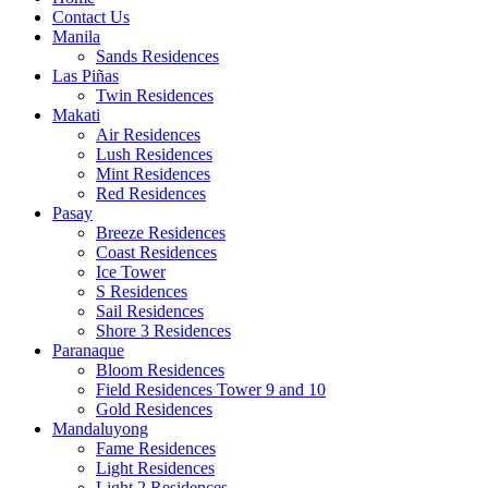
Contact Us
Manila
Sands Residences
Las Piñas
Twin Residences
Makati
Air Residences
Lush Residences
Mint Residences
Red Residences
Pasay
Breeze Residences
Coast Residences
Ice Tower
S Residences
Sail Residences
Shore 3 Residences
Paranaque
Bloom Residences
Field Residences Tower 9 and 10
Gold Residences
Mandaluyong
Fame Residences
Light Residences
Light 2 Residences