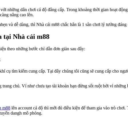
c với những dân chơi cá độ đẳng cấp. Trong khoảng thời gian hoạt động
 càng nâng cao lên.
 nhẹn và dễ dàng, thì Nhà cái m88 chắc hẳn là 1 sân chơi lý tưởng đáng 
a tại Nhà cái m88
iện theo những bước chỉ dẫn đơn giản sau đây:
8
khí cụ tìm kiếm cung cấp. Tại đây chúng tôi cũng sẽ cung cấp cho ng
trang chủ. Ví như chưa tạo tài khoản bạn đừng sốt ruột bởi vì những 
ền m88
lên account cá độ thì mới đủ điều kiện để tham gia vào trò chơi.
 tuyến dangh mô phỏng.