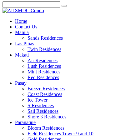
Home
Contact Us
Manila
Sands Residences
Las Piñas
Twin Residences
Makati
Air Residences
Lush Residences
Mint Residences
Red Residences
Pasay
Breeze Residences
Coast Residences
Ice Tower
S Residences
Sail Residences
Shore 3 Residences
Paranaque
Bloom Residences
Field Residences Tower 9 and 10
Gold Residences