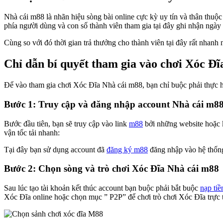
Nhà cái m88 là nhãn hiệu sòng bài online cực kỳ uy tín và thân thuộ
phía người dùng và con số thành viên tham gia tại đây ghi nhận ngày
Cùng so với đó thời gian trả thưởng cho thành viên tại đây rất nhanh
Chỉ dẫn bí quyết tham gia vào chơi Xóc Đĩ
Để vào tham gia chơi Xóc Đĩa Nhà cái m88, bạn chỉ buộc phải thực h
Bước 1: Truy cập và đăng nhập account Nhà cái m8
Bước đầu tiên, bạn sẽ truy cập vào link
m88
bởi những website hoặc 
vận tốc tải nhanh:
Tại đây bạn sử dụng account đã
đăng ký m88
đăng nhập vào hệ thống 
Bước 2: Chọn sòng và trò chơi Xóc Đĩa Nhà cái m88
Sau lúc tạo tài khoản kết thúc account bạn buộc phải bắt buộc
nạp ti
Xóc Đĩa online hoặc chọn mục ” P2P” để chơi trò chơi Xóc Đĩa trực