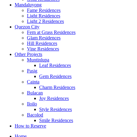
Mandaluyong
Fame Residences
Light Residences
Light 2 Residences
Quezon City
Fern at Grass Residences
Glam Residences
Hill Residences
Vine Residences
Other Projects
Muntinlupa
Leaf Residences
Pasig
Gem Residences
Cainta
Charm Residences
Bulacan
Joy Residences
Iloilo
Style Residences
Bacolod
Smile Residences
How to Reserve
Home