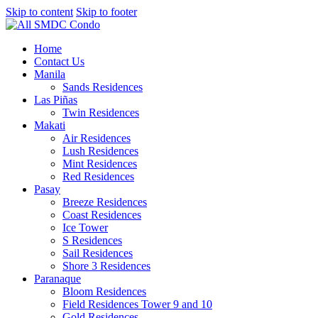
Skip to content
Skip to footer
Home
Contact Us
Manila
Sands Residences
Las Piñas
Twin Residences
Makati
Air Residences
Lush Residences
Mint Residences
Red Residences
Pasay
Breeze Residences
Coast Residences
Ice Tower
S Residences
Sail Residences
Shore 3 Residences
Paranaque
Bloom Residences
Field Residences Tower 9 and 10
Gold Residences