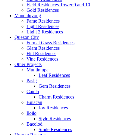
Field Residences Tower 9 and 10
Gold Residences
Mandaluyong
Fame Residences
Light Residences
Light 2 Residences
Quezon City
Fern at Grass Residences
Glam Residences
Hill Residences
Vine Residences
Other Projects
Muntinlupa
Leaf Residences
Pasig
Gem Residences
Cainta
Charm Residences
Bulacan
Joy Residences
Iloilo
Style Residences
Bacolod
Smile Residences
How to Reserve