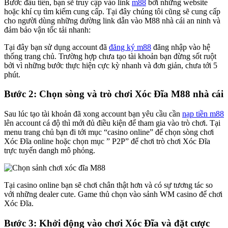
Bước đầu tiên, bạn sẽ truy cập vào link
m88
bởi những website
hoặc khí cụ tìm kiếm cung cấp. Tại đây chúng tôi cũng sẽ cung cấp
cho người dùng những đường link dẫn vào M88 nhà cái an ninh và
đảm bảo vận tốc tải nhanh:
Tại đây bạn sử dụng account đã
đăng ký m88
đăng nhập vào hệ
thống trang chủ. Trường hợp chưa tạo tài khoản bạn đừng sốt ruột
bởi vì những bước thực hiện cực kỳ nhanh và đơn giản, chưa tới 5
phút.
Bước 2: Chọn sòng và trò chơi Xóc Đĩa M88 nhà cái
Sau lúc tạo tài khoản đã xong account bạn yêu cầu cần
nạp tiền m88
lên account cá độ thì mới đủ điều kiện để tham gia vào trò chơi. Tại
menu trang chủ bạn đi tới mục “casino online” để chọn sòng chơi
Xóc Đĩa online hoặc chọn mục ” P2P” để chơi trò chơi Xóc Đĩa
trực tuyến dangh mô phỏng.
Tại casino online bạn sẽ chơi chân thật hơn và có sự tương tác so
với những dealer cute. Game thủ chọn vào sảnh WM casino để chơi
Xóc Đĩa.
Bước 3: Khởi động vào chơi Xóc Đĩa và đặt cược