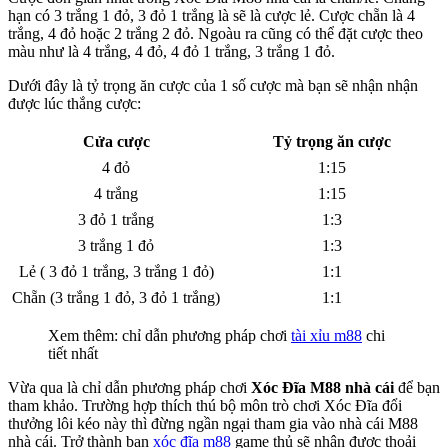
hạn có 3 trắng 1 đỏ, 3 đỏ 1 trắng là sẽ là cược lẻ. Cược chẵn là 4
trắng, 4 đỏ hoặc 2 trắng 2 đỏ. Ngoàu ra cũng có thể đặt cược theo
màu như là 4 trắng, 4 đỏ, 4 đỏ 1 trắng, 3 trắng 1 đỏ.
Dưới đây là tỷ trọng ăn cược của 1 số cược mà bạn sẽ nhận nhận
được lúc thắng cược:
Cửa cược
Tỷ trọng ăn cược
4 đỏ
1:15
4 trắng
1:15
3 đỏ 1 trắng
1:3
3 trắng 1 đỏ
1:3
Lẻ ( 3 đỏ 1 trắng, 3 trắng 1 đỏ)
1:1
Chẵn (3 trắng 1 đỏ, 3 đỏ 1 trắng)
1:1
Xem thêm: chỉ dẫn phương pháp chơi
tài xỉu m88
chi
tiết nhất
Vừa qua là chỉ dẫn phương pháp chơi
Xóc Đĩa M88 nhà cái
để bạn
tham khảo. Trường hợp thích thú bộ môn trò chơi Xóc Đĩa đổi
thưởng lôi kéo này thì đừng ngần ngại tham gia vào nhà cái M88
nhà cái. Trở thành bạn
xóc đĩa m88
game thủ sẽ nhận được thoải