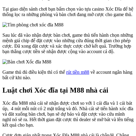
Tại giao diện sảnh chơi bạn bấm chọn vào tựa casino Xóc Đĩa để hệ
thống lọc ra những phòng và bàn chơi đang mở cược cho game thủ.
Sau lúc đã vào nhận được bàn chơi, game thủ tiến hành chọn những
mệnh giá chip để đặt cược vào những cửa đúng thời gian cho phép
cược. Đã xong đặt cược và xác thực cược chờ kết quả. Trường hợp
bạn thắng cược tiền sẽ nhận được cộng vào account cá độ.
Game thủ đủ điều kiện thì có thể
rút tiền m88
về account ngân hàng
bất cứ khi nào.
Luật chơi Xóc đĩa tại M88 nhà cái
Xóc đĩa M88 nhà cái sẽ nhận được chơi so với 1 cái đĩa và 1 cái bát
úp, 4 nút mỗi nút có 2 mặt trắng và đỏ. Nhà cái sẽ tiến hành xóc đĩa
và đăt xuống bàn chơi, bạn sẽ dự báo và đặt cược vào cửa mình
nghĩ nó sẽ ra. Hết thời gian đặt cược thì dealer sẽ mở bát và lên tiếng
kết quả cho bạn.
Cược đơn giản nhất trong Xóc Đĩa M88 nhà cái là chẵn/lẽ. Chẳng