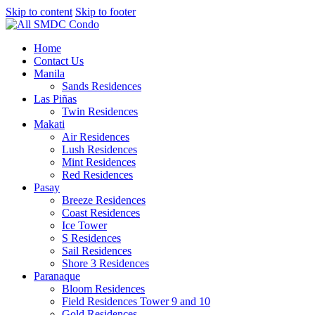
Skip to content
Skip to footer
Home
Contact Us
Manila
Sands Residences
Las Piñas
Twin Residences
Makati
Air Residences
Lush Residences
Mint Residences
Red Residences
Pasay
Breeze Residences
Coast Residences
Ice Tower
S Residences
Sail Residences
Shore 3 Residences
Paranaque
Bloom Residences
Field Residences Tower 9 and 10
Gold Residences