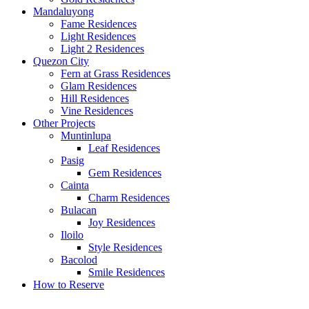
Mandaluyong
Fame Residences
Light Residences
Light 2 Residences
Quezon City
Fern at Grass Residences
Glam Residences
Hill Residences
Vine Residences
Other Projects
Muntinlupa
Leaf Residences
Pasig
Gem Residences
Cainta
Charm Residences
Bulacan
Joy Residences
Iloilo
Style Residences
Bacolod
Smile Residences
How to Reserve