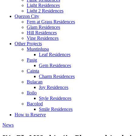
Light Residences
Light 2 Residences
Quezon City
Fern at Grass Residences
Glam Residences
Hill Residences
Vine Residences
Other Projects
Muntinlupa
Leaf Residences
Pasig
Gem Residences
Cainta
Charm Residences
Bulacan
Joy Residences
Iloilo
Style Residences
Bacolod
Smile Residences
How to Reserve
News