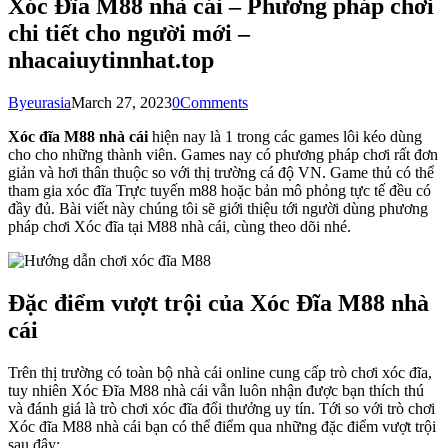
Xóc Đĩa M88 nhà cái – Phương pháp chơi
chi tiết cho người mới –
nhacaiuytinnhat.top
By
eurasia
March 27, 2023
0
Comments
Xóc đĩa M88 nhà cái
hiện nay là 1 trong các games lôi kéo dùng
cho cho những thành viên. Games nay có phương pháp chơi rất đơn
giản và hơi thân thuộc so với thị trường cá độ VN. Game thủ có thể
tham gia xóc đĩa Trực tuyến m88 hoặc bản mô phỏng tực tế đều có
đầy đủ. Bài viết này chúng tôi sẽ giới thiệu tới người dùng phương
pháp chơi Xóc đĩa tại M88 nhà cái, cùng theo dõi nhé.
Đặc điểm vượt trội của Xóc Đĩa M88 nhà
cái
Trên thị trường có toàn bộ nhà cái online cung cấp trò chơi xóc đĩa,
tuy nhiên Xóc Đĩa M88 nhà cái vẫn luôn nhận được bạn thích thú
và đánh giá là trò chơi xóc đĩa đổi thưởng uy tín. Tới so với trò chơi
Xóc đĩa M88 nhà cái bạn có thể điểm qua những đặc điểm vượt trội
sau đây: