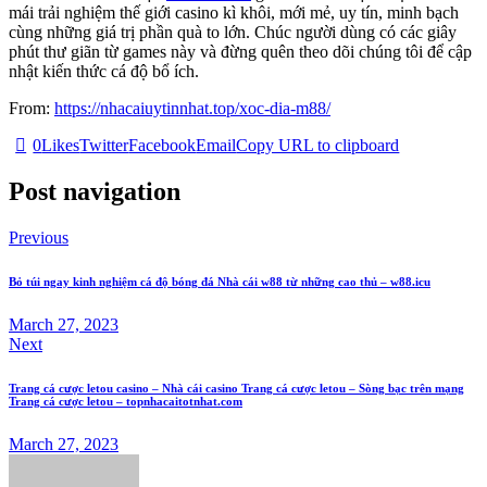
mái trải nghiệm thế giới casino kì khôi, mới mẻ, uy tín, minh bạch
cùng những giá trị phần quà to lớn. Chúc người dùng có các giây
phút thư giãn từ games này và đừng quên theo dõi chúng tôi để cập
nhật kiến thức cá độ bổ ích.
From:
https://nhacaiuytinnhat.top/xoc-dia-m88/
0
Likes
Twitter
Facebook
Email
Copy URL to clipboard
Post navigation
Previous
Bỏ túi ngay kinh nghiệm cá độ bóng đá Nhà cái w88 từ những cao thủ – w88.icu
March 27, 2023
Next
Trang cá cược letou casino – Nhà cái casino Trang cá cược letou – Sòng bạc trên mạng
Trang cá cược letou – topnhacaitotnhat.com
March 27, 2023