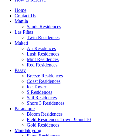
Home
Contact Us
Manila
Sands Residences
Las Piñas
Twin Residences
Makati
Air Residences
Lush Residences
Mint Residences
Red Residences
Pasay
Breeze Residences
Coast Residences
Ice Tower
S Residences
Sail Residences
Shore 3 Residences
Paranaque
Bloom Residences
Field Residences Tower 9 and 10
Gold Residences
Mandaluyong
Fame Residences