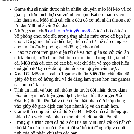
Game thủ sẽ nhận được nhận nhiều khuyến mão lôi kéo và có
giá trị to lớn thích hợp so với nhiều bạn. Bất cứ thành viên
nào tham gia M88 nhà cái cũng đều có cơ hội nhận thưởng từ
ưu đãi M88 nhà cái Xóc đĩa.
Những sảnh chơi
casino trực tuyến m88
có toàn bộ có toàn
bộ phòng chơi xóc đĩa tương ứng nhiều mức cược để bạn lựa
chọn. Dù game thủ có điều kiện tiền đầu tư thế nào cũng sẽ
chọn nhận được phòng chơi đống ý cho mình.
Thao tác chơi trên giao diện rất dễ và đơn giản so với các lần
click chuột, lướt chạm lệnh trên màn hình. Trong khi, tại nhà
cái M88 nhà cái còn có các bài viết chỉ dẫn và mẹo chơi hiệu
quả giúp đỡ bạn dễ dàng hơn lúc căn nguyên ván cược.
Xóc Đĩa M88 nhà cái là 1 games thuần Việt đậm chất dân dã
giúp đỡ bạn có hứng thú và dễ dàng làm quen hơn các games
casino mới khác.
Tính an ninh và bảo mật thông tin tuyệt đối nhận được đảm
bảo lúc bạn thực hiện giao dịch cho bạn lúc tham gia Xóc
Đĩa. Kỹ thuật hiện đại và tiên tiến nhất nhận được áp dụng
vào giúp đỡ giao dịch của bạn nhanh lẹ và an ninh hơn.
Game thủ cũng có thể cá độ Xóc Đĩa M88 nhà cái thông qua
phiên bản web hoặc phần mềm trên di động rất tiện lợi.
Trong quá trình chơi cá độ Xóc Đĩa tại M88 nhà cái có bất cứ
khó khăn nào bạn có thể nhờ tới sự hỗ trợ đẳng cấp và nhiệt
tình của bộ phận chú tâm các bạn.