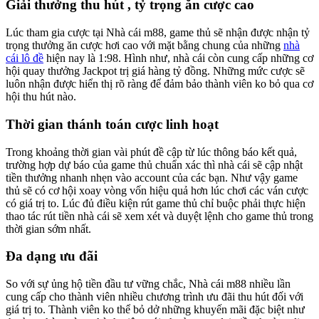
Giải thưởng thu hút , tỷ trọng ăn cược cao
Lúc tham gia cược tại Nhà cái m88, game thủ sẽ nhận được nhận tỷ
trọng thưởng ăn cược hơi cao với mặt bằng chung của những
nhà
cái lô đề
hiện nay là 1:98. Hình như, nhà cái còn cung cấp những cơ
hội quay thưởng Jackpot trị giá hàng tỷ đồng. Những mức cược sẽ
luôn nhận được hiển thị rõ ràng để đảm bảo thành viên ko bỏ qua cơ
hội thu hút nào.
Thời gian thánh toán cược linh hoạt
Trong khoảng thời gian vài phút đề cập từ lúc thông báo kết quả,
trường hợp dự báo của game thủ chuẩn xác thì nhà cái sẽ cập nhật
tiền thưởng nhanh nhẹn vào account của các bạn. Như vậy game
thủ sẽ có cơ hội xoay vòng vốn hiệu quả hơn lúc chơi các ván cược
có giá trị to. Lúc đủ điều kiện rút game thủ chỉ buộc phải thực hiện
thao tác rút tiền nhà cái sẽ xem xét và duyệt lệnh cho game thủ trong
thời gian sớm nhất.
Đa dạng ưu đãi
So với sự ủng hộ tiền đầu tư vững chắc, Nhà cái m88 nhiều lần
cung cấp cho thành viên nhiều chương trình ưu đãi thu hút đối với
giá trị to. Thành viên ko thể bỏ dở những khuyến mãi đặc biệt như