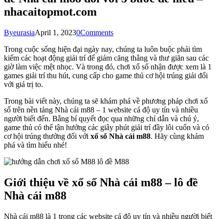
nhacaitopmot.com
By
eurasia
April 1, 2023
0
Comments
Trong cuộc sống hiện đại ngày nay, chúng ta luôn buộc phải tìm
kiếm các hoạt động giải trí để giảm căng thẳng và thư giãn sau các
giờ làm việc mệt nhọc. Và trong đó, chơi xổ số nhận được xem là 1
games giải trí thu hút, cung cấp cho game thủ cơ hội trúng giải đối
với giá trị to.
Trong bài viết này, chúng ta sẽ khám phá về phương pháp chơi xổ
số trên nền tảng Nhà cái m88 – 1 website cá độ uy tín và nhiều
người biết đến. Bằng bí quyết đọc qua những chỉ dẫn và chú ý,
game thủ có thể tận hưởng các giây phút giải trí đầy lôi cuốn và có
cơ hội trúng thưởng đối với
xổ số Nhà cái m88
. Hãy cùng khám
phá và tìm hiểu nhé!
Giới thiệu về xổ số Nhà cái m88 – lô đề
Nhà cái m88
Nhà cái m88 là 1 trong các website cá độ uy tín và nhiều người biết