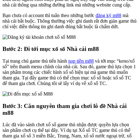
nhà cái thông qua những đường link mà những website cung cấp.
Bạn chưa có account thì tuân theo những bước
đăng ký m88
mà
nhà cái bắt buộc. Thông thường việc ghi danh rất đơn giản game thủ
chỉ việc điền thông tin ghi danh đúng bắt buộc là chấm dứt.
Bước 2: Đi tới mục xổ số Nhà cái m88
Tại trang chủ game thủ tiến hành
nạp tiền m88
và tới mục “keno/xổ
số” trên thanh menu chính của nhà cái. Sau đó, game thủ lựa chọn 1
sản phẩm trong các chiếc hình xổ số hiện tại mà game thủ muốn
tham gia. Tại đây game thủ có thể chọn mục xổ số hoặc xổ số TC
để tham gia chơi. Chúng tôi sẽ lấy ví dụ về xổ số TC.
Bước 3: Căn nguyên tham gia chơi lô đề Nhà cái
m88
Lúc đã vào sảnh chơi xổ số game thủ nhận được quyền lựa chọn
sản phẩm chơi cụ thể tại đây. Ví dụ tại Xổ số TC game thủ có thể
tham gia xổ số 3 miền Bắc, Trung, Nam, xổ số nước ngoại trừ, xổ