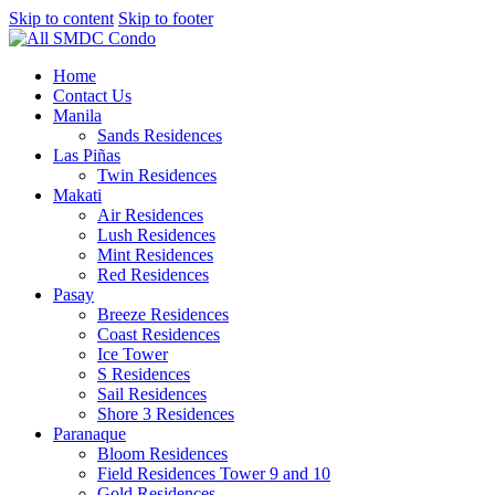
Skip to content
Skip to footer
Home
Contact Us
Manila
Sands Residences
Las Piñas
Twin Residences
Makati
Air Residences
Lush Residences
Mint Residences
Red Residences
Pasay
Breeze Residences
Coast Residences
Ice Tower
S Residences
Sail Residences
Shore 3 Residences
Paranaque
Bloom Residences
Field Residences Tower 9 and 10
Gold Residences