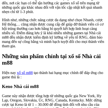
đến, nơi các bạn có thể tận hưởng các games xổ số trên mạng từ
những quốc gia khác nhau đối với vận tốc cập nhật kết quả nhanh
nhẹn chỉ từ 1-3 phút.
Hình như, những chức năng cược đa dạng như chọn Nhanh, cược
Hệ thống… cũng nhận được cung cấp để giúp đỡ thành viên có cơ
hội trúng thưởng cao hơn bằng bí quyết kết hợp linh hoạt càng
nhiều số. Điểm đáng lưu ý là khá nhiều những games tại Nhà cái
m88 đều nhận được kiểm định kỹ lưỡng về yếu tố RNG, đảm bảo
mang đến sự công bằng và minh bạch tuyệt đối cho mọi thành viên
tham gia.
Những sản phẩm chính tại xổ số Nhà cái
m88
Hiện nay
xổ số m88
tạo thành hai hạng mục chính để đáp ứng cho
game thủ là :
Keno Nhà cái m88
Game này nhận được tổng hợp từ những quốc gia New York, Hy
Lạp, Oregon, Slovakia, Úc, RNG, Canada, Kentucky. Mức dừng
cược tại Keno là từ 1 – 30.000 để đồng tình đối với nhu cầu của