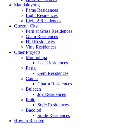
Mandaluyong
Fame Residences
Light Residences
Light 2 Residences
Quezon City
Fern at Grass Residences
Glam Residences
Hill Residences
Vine Residences
Other Projects
Muntinlupa
Leaf Residences
Pasig
Gem Residences
Cainta
Charm Residences
Bulacan
Joy Residences
Iloilo
Style Residences
Bacolod
Smile Residences
How to Reserve