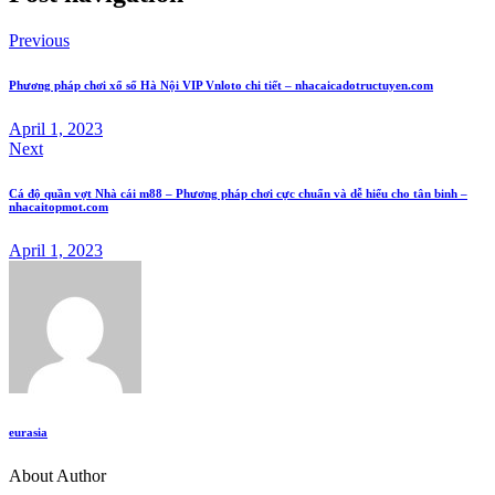
Previous
Phương pháp chơi xổ số Hà Nội VIP Vnloto chi tiết – nhacaicadotructuyen.com
April 1, 2023
Next
Cá độ quần vợt Nhà cái m88 – Phương pháp chơi cực chuẩn và dễ hiểu cho tân binh –
nhacaitopmot.com
April 1, 2023
eurasia
About Author