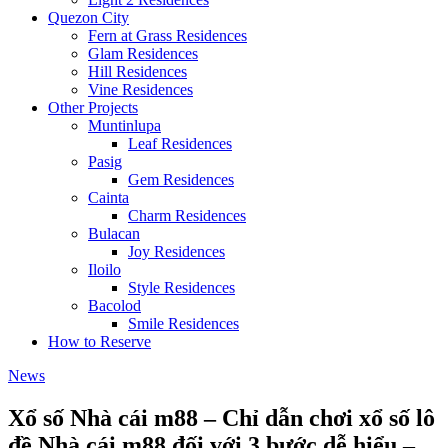
Quezon City
Fern at Grass Residences
Glam Residences
Hill Residences
Vine Residences
Other Projects
Muntinlupa
Leaf Residences
Pasig
Gem Residences
Cainta
Charm Residences
Bulacan
Joy Residences
Iloilo
Style Residences
Bacolod
Smile Residences
How to Reserve
News
Xổ số Nhà cái m88 – Chỉ dẫn chơi xổ số lô
đề Nhà cái m88 đối với 3 bước dễ hiểu –