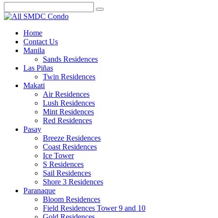
Home
Contact Us
Manila
Sands Residences
Las Piñas
Twin Residences
Makati
Air Residences
Lush Residences
Mint Residences
Red Residences
Pasay
Breeze Residences
Coast Residences
Ice Tower
S Residences
Sail Residences
Shore 3 Residences
Paranaque
Bloom Residences
Field Residences Tower 9 and 10
Gold Residences