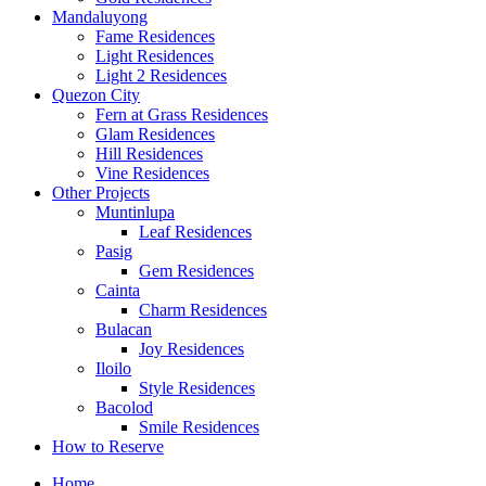
Mandaluyong
Fame Residences
Light Residences
Light 2 Residences
Quezon City
Fern at Grass Residences
Glam Residences
Hill Residences
Vine Residences
Other Projects
Muntinlupa
Leaf Residences
Pasig
Gem Residences
Cainta
Charm Residences
Bulacan
Joy Residences
Iloilo
Style Residences
Bacolod
Smile Residences
How to Reserve
Home