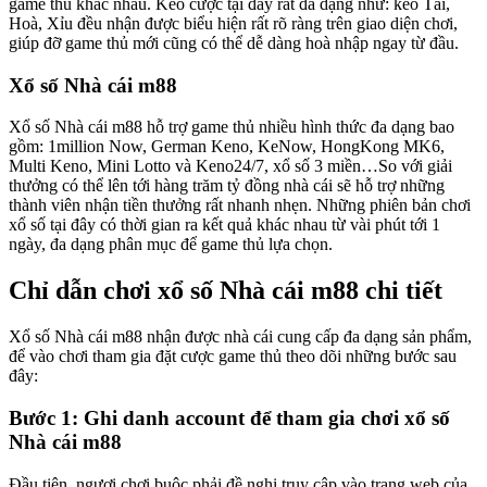
game thủ khác nhau. Kèo cược tại đây rất đa dạng như: kèo Tài,
Hoà, Xỉu đều nhận được biểu hiện rất rõ ràng trên giao diện chơi,
giúp đỡ game thủ mới cũng có thể dễ dàng hoà nhập ngay từ đầu.
Xổ số Nhà cái m88
Xổ số Nhà cái m88 hỗ trợ game thủ nhiều hình thức đa dạng bao
gồm: 1million Now, German Keno, KeNow, HongKong MK6,
Multi Keno, Mini Lotto và Keno24/7, xổ số 3 miền…So với giải
thưởng có thể lên tới hàng trăm tỷ đồng nhà cái sẽ hỗ trợ những
thành viên nhận tiền thưởng rất nhanh nhẹn. Những phiên bản chơi
xổ số tại đây có thời gian ra kết quả khác nhau từ vài phút tới 1
ngày, đa dạng phân mục để game thủ lựa chọn.
Chỉ dẫn chơi xổ số Nhà cái m88 chi tiết
Xổ số Nhà cái m88 nhận được nhà cái cung cấp đa dạng sản phẩm,
để vào chơi tham gia đặt cược game thủ theo dõi những bước sau
đây:
Bước 1: Ghi danh account để tham gia chơi xổ số
Nhà cái m88
Đầu tiên, ngươi chơi buộc phải đề nghị truy cập vào trang web của