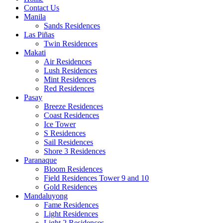
Contact Us
Manila
Sands Residences
Las Piñas
Twin Residences
Makati
Air Residences
Lush Residences
Mint Residences
Red Residences
Pasay
Breeze Residences
Coast Residences
Ice Tower
S Residences
Sail Residences
Shore 3 Residences
Paranaque
Bloom Residences
Field Residences Tower 9 and 10
Gold Residences
Mandaluyong
Fame Residences
Light Residences
Light 2 Residences