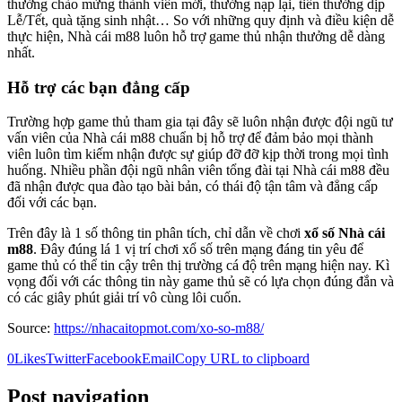
thưởng chào mừng thành viên mới, thưởng nạp lại, tiền thưởng dịp
Lễ/Tết, quà tặng sinh nhật… So với những quy định và điều kiện dễ
thực hiện, Nhà cái m88 luôn hỗ trợ game thủ nhận thưởng dễ dàng
nhất.
Hỗ trợ các bạn đẳng cấp
Trường hợp game thủ tham gia tại đây sẽ luôn nhận được đội ngũ tư
vấn viên của Nhà cái m88 chuẩn bị hỗ trợ để đảm bảo mọi thành
viên luôn tìm kiếm nhận được sự giúp đỡ đỡ kịp thời trong mọi tình
huống. Nhiều phần đội ngũ nhân viên tổng đài tại Nhà cái m88 đều
đã nhận được qua đào tạo bài bản, có thái độ tận tâm và đẳng cấp
đối với các bạn.
Trên đây là 1 số thông tin phân tích, chỉ dẫn về chơi
xổ số Nhà cái
m88
. Đây đúng lá 1 vị trí chơi xổ số trên mạng đáng tin yêu để
game thủ có thể tin cậy trên thị trường cá độ trên mạng hiện nay. Kì
vọng đối với các thông tin này game thủ sẽ có lựa chọn đúng đắn và
có các giây phút giải trí vô cùng lôi cuốn.
Source:
https://nhacaitopmot.com/xo-so-m88/
0
Likes
Twitter
Facebook
Email
Copy URL to clipboard
Post navigation