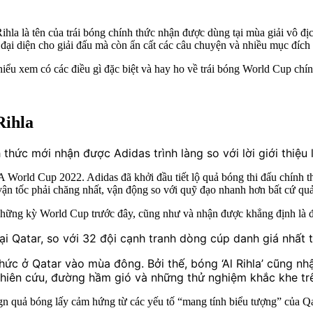
Rihla là tên của trái bóng chính thức nhận được dùng tại mùa giải vô đ
 đại diện cho giải đấu mà còn ẩn cất các câu chuyện và nhiều mục đích 
hiểu xem có các điều gì đặc biệt và hay ho về trái bóng World Cup ch
Rihla
nh thức mới nhận được
Adidas trình làng so với lời giới thiệu
 World Cup 2022. Adidas đã khởi đầu tiết lộ quả bóng thi đấu chính t
vận tốc phải chăng nhất, vận động so với quỹ đạo nhanh hơn bất cứ q
hững kỳ World Cup trước đây, cũng như và nhận được khẳng định là đem
i Qatar, so với 32 đội cạnh tranh dòng cúp danh giá nhất t
ức ở Qatar vào mùa đông. Bởi thế, bóng ‘Al Rihla’ cũng n
hiên cứu, đường hầm gió và những thử nghiệm khắc khe tr
ign quả bóng lấy cảm hứng từ các yếu tố “mang tính biểu tượng” của Qat