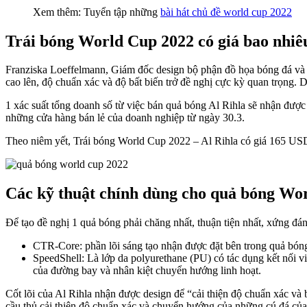
Xem thêm: Tuyển tập những
bài hát chủ đề world cup 2022
Trái bóng World Cup 2022 có giá bao nhiê
Franziska Loeffelmann, Giám đốc design bộ phận đồ họa bóng đá và q
cao lên, độ chuẩn xác và độ bất biến trở đề nghị cực kỳ quan trọng. 
1 xác suất tổng doanh số từ việc bán quả bóng Al Rihla sẽ nhận đư
những cửa hàng bán lẻ của doanh nghiệp từ ngày 30.3.
Theo niêm yết, Trái bóng World Cup 2022 – Al Rihla có giá 165 US
Các kỹ thuật chính dùng cho quả bóng Wo
Để tạo đề nghị 1 quả bóng phải chăng nhất, thuận tiện nhất, xứng đ
CTR-Core: phần lõi sáng tạo nhận được đặt bên trong quả bóng
SpeedShell: Là lớp da polyurethane (PU) có tác dụng kết nối v
của đường bay và nhân kiệt chuyển hướng linh hoạt.
Cốt lõi của Al Rihla nhận được design để “cải thiện độ chuẩn xác và 
cầu thủ cải thiện độ chuẩn xác và chuyển hướng của những cú đá của