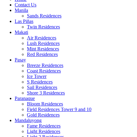
Contact Us
Manila
Sands Residences
Las Piñas
Twin Residences
Makati
Air Residences
Lush Residences
Mint Residences
Red Residences
Pasay
Breeze Residences
Coast Residences
Ice Tower
S Residences
Sail Residences
Shore 3 Residences
Paranaque
Bloom Residences
Field Residences Tower 9 and 10
Gold Residences
Mandaluyong
Fame Residences
Light Residences
Light 2 Residences