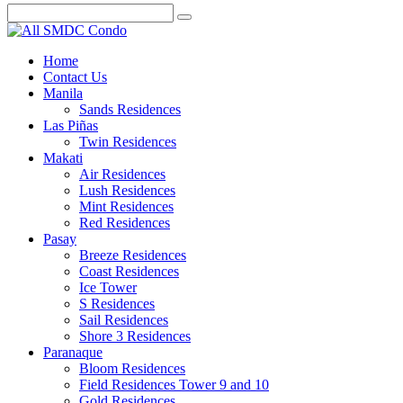
Home
Contact Us
Manila
Sands Residences
Las Piñas
Twin Residences
Makati
Air Residences
Lush Residences
Mint Residences
Red Residences
Pasay
Breeze Residences
Coast Residences
Ice Tower
S Residences
Sail Residences
Shore 3 Residences
Paranaque
Bloom Residences
Field Residences Tower 9 and 10
Gold Residences