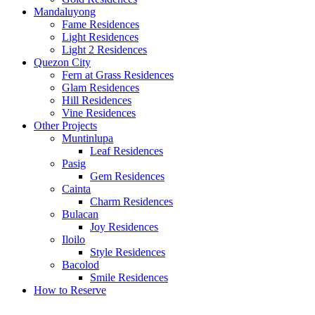
Mandaluyong
Fame Residences
Light Residences
Light 2 Residences
Quezon City
Fern at Grass Residences
Glam Residences
Hill Residences
Vine Residences
Other Projects
Muntinlupa
Leaf Residences
Pasig
Gem Residences
Cainta
Charm Residences
Bulacan
Joy Residences
Iloilo
Style Residences
Bacolod
Smile Residences
How to Reserve