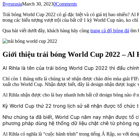
By
eurasia
March 30, 2023
0
Comments
Trái bóng World Cup 2022 có gì đặc biệt và có giá trị bao nhiêu? Al 
trong các biểu tượng vượt trội của bất cứ 1 kỳ World Cup nào, ko chỉ
Qua bài viết dưới đây, khách hàng hãy cùng
trang cá độ bóng đá
tìm 
Giới thiệu trái bóng World Cup 2022 – Al 
Al Rihla là tên của trái bóng World Cup 2022 thi đấu chí
Chỉ còn 1 tháng nữa là chúng ta sẽ nhận được chào đón mùa giải FIFA
xuất cho World Cup. Nhận được biết, đây là design nhận được logic 
Al Rihla nhận được cho là bay nhanh hơn bất cứ design bóng nào ở n
Kỳ World Cup thứ 22 trong lịch sử sẽ nhận được tổ chức tạ
Như chúng ta đã biết, World Cup năm nay nhận được tổ ch
phương pháp dùng hệ thống dữ liệu chặt chẽ từ phòng ng
Al Rihla có nghĩa là “cuộc hành trình” trong tiếng Ả Rập, so với des