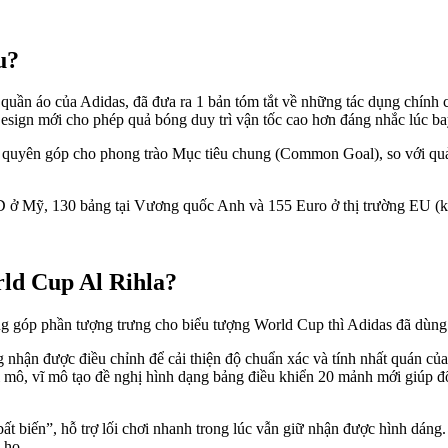
u?
uần áo của Adidas, đã đưa ra 1 bản tóm tắt về những tác dụng chính 
Design mới cho phép quả bóng duy trì vận tốc cao hơn đáng nhắc lúc bay
ợc quyên góp cho phong trào Mục tiêu chung (Common Goal), so với qu
D ở Mỹ, 130 bảng tại Vương quốc Anh và 155 Euro ở thị trường EU (k
rld Cup Al Rihla?
áng góp phần tượng trưng cho biểu tượng World Cup thì Adidas đã dùng
 nhận được điều chỉnh để cải thiện độ chuẩn xác và tính nhất quán củ
i mô, vĩ mô tạo đề nghị hình dạng bảng điều khiển 20 mảnh mới giúp đỡ
bất biến”, hỗ trợ lối chơi nhanh trong lúc vẫn giữ nhận được hình dáng
 họ.