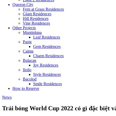
Quezon City
Fern at Grass Residences
Glam Residences
Hill Residences
Vine Residences
Other Projects
Muntinlupa
Leaf Residences
Pasig
Gem Residences
Cainta
Charm Residences
Bulacan
Joy Residences
Iloilo
Style Residences
Bacolod
Smile Residences
How to Reserve
News
Trái bóng World Cup 2022 có gì đặc biệt 