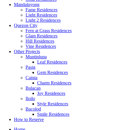
Mandaluyong
Fame Residences
Light Residences
Light 2 Residences
Quezon City
Fern at Grass Residences
Glam Residences
Hill Residences
Vine Residences
Other Projects
Muntinlupa
Leaf Residences
Pasig
Gem Residences
Cainta
Charm Residences
Bulacan
Joy Residences
Iloilo
Style Residences
Bacolod
Smile Residences
How to Reserve
Home