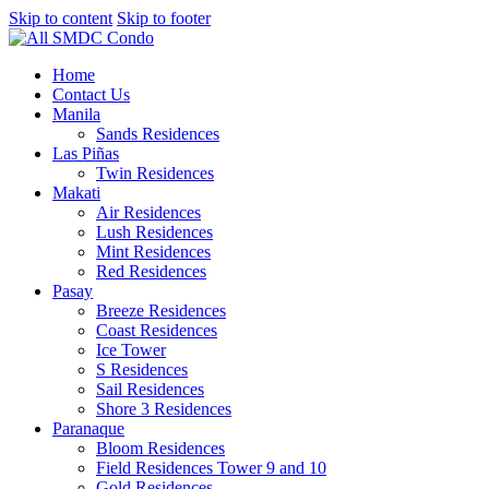
Skip to content
Skip to footer
Home
Contact Us
Manila
Sands Residences
Las Piñas
Twin Residences
Makati
Air Residences
Lush Residences
Mint Residences
Red Residences
Pasay
Breeze Residences
Coast Residences
Ice Tower
S Residences
Sail Residences
Shore 3 Residences
Paranaque
Bloom Residences
Field Residences Tower 9 and 10
Gold Residences