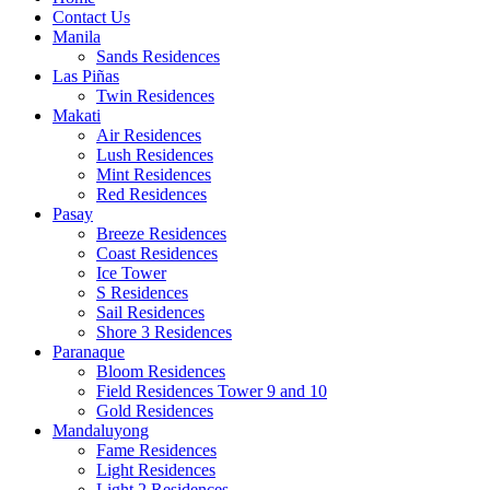
Contact Us
Manila
Sands Residences
Las Piñas
Twin Residences
Makati
Air Residences
Lush Residences
Mint Residences
Red Residences
Pasay
Breeze Residences
Coast Residences
Ice Tower
S Residences
Sail Residences
Shore 3 Residences
Paranaque
Bloom Residences
Field Residences Tower 9 and 10
Gold Residences
Mandaluyong
Fame Residences
Light Residences
Light 2 Residences