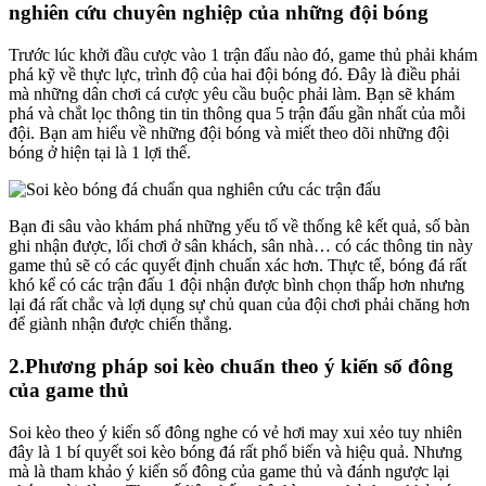
nghiên cứu chuyên nghiệp của những đội bóng
Trước lúc khởi đầu cược vào 1 trận đấu nào đó, game thủ phải khám
phá kỹ về thực lực, trình độ của hai đội bóng đó. Đây là điều phải
mà những dân chơi cá cược yêu cầu buộc phải làm. Bạn sẽ khám
phá và chắt lọc thông tin tin thông qua 5 trận đấu gần nhất của mỗi
đội. Bạn am hiểu về những đội bóng và miết theo dõi những đội
bóng ở hiện tại là 1 lợi thế.
Bạn đi sâu vào khám phá những yếu tố về thống kê kết quả, số bàn
ghi nhận được, lối chơi ở sân khách, sân nhà… có các thông tin này
game thủ sẽ có các quyết định chuẩn xác hơn. Thực tế, bóng đá rất
khó kể có các trận đấu 1 đội nhận được bình chọn thấp hơn nhưng
lại đá rất chắc và lợi dụng sự chủ quan của đội chơi phải chăng hơn
để giành nhận được chiến thắng.
2.Phương pháp soi kèo chuẩn theo ý kiến số đông
của game thủ
Soi kèo theo ý kiến số đông nghe có vẻ hơi may xui xẻo tuy nhiên
đây là 1 bí quyết soi kèo bóng đá rất phổ biến và hiệu quả. Nhưng
mà là tham khảo ý kiến số đông của game thủ và đánh ngược lại