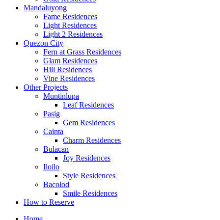
Mandaluyong
Fame Residences
Light Residences
Light 2 Residences
Quezon City
Fern at Grass Residences
Glam Residences
Hill Residences
Vine Residences
Other Projects
Muntinlupa
Leaf Residences
Pasig
Gem Residences
Cainta
Charm Residences
Bulacan
Joy Residences
Iloilo
Style Residences
Bacolod
Smile Residences
How to Reserve
Home