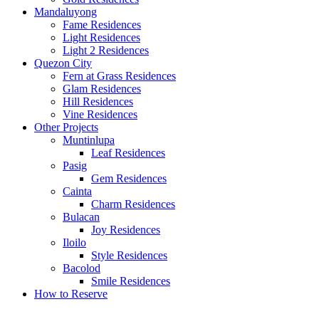
Mandaluyong
Fame Residences
Light Residences
Light 2 Residences
Quezon City
Fern at Grass Residences
Glam Residences
Hill Residences
Vine Residences
Other Projects
Muntinlupa
Leaf Residences
Pasig
Gem Residences
Cainta
Charm Residences
Bulacan
Joy Residences
Iloilo
Style Residences
Bacolod
Smile Residences
How to Reserve