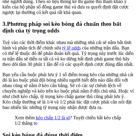
nhé người dùng. Theo số liệu thống kê thì game thủ tham khảo ý
kiến của bộ phận số đông game thủ và đưa ra quyết định đặt cược
ngược lại thường có kết quả rất khả quan.
3.Phương pháp soi kèo bóng đá chuẩn theo bất
định của tỷ trọng odds
Tuỳ vào các thời điểm khác nhau mà những nhà cái sẽ nắm bắt tình
hình và phân tích để chỉnh sửa
tỷ lệ odds
của những trận đấu. Bạn
có thể lệ thuộc đó để phán đoán kết quả. Tỷ trọng này trước lúc diễn
ra trận đấu sẽ diễn ra tất cả và ko dừng bất định phải game thủ hãy
theo dõi tầm 30 phút 1 lần để có các quyết định cược đúng đắn nhất.
Bạn yêu cầu buộc phải lưu ý 1 số điểm trong kèo của những nhà cái
đó là ko buộc phải đội bóng nhiều người biết đến nào đấu đối với
nhau cũng sẽ nằm ở kèo cân bằng. Sẽ có các sự chênh lệch về
chuyên nghiệp và kèo trên ko buộc phải nằm ở đội chủ nhà. Hoặc ví
như chơi kèo chấp, tỷ trọng kèo chấp game thủ cũng phải lưu ý.
Kèo chấp thường sẽ là 1/4 và 1/2 phải lúc đặt cược phải cân nói đặt
bao nhiêu lúc những tỷ trọng này nhận được đưa ra.
Xem thêm
kèo chấp 1/2 là gì
? Tuyệt chiêu bắt kèo chấp
1/2 thắng to
Soi kèo bóng đá đúng thời điểm