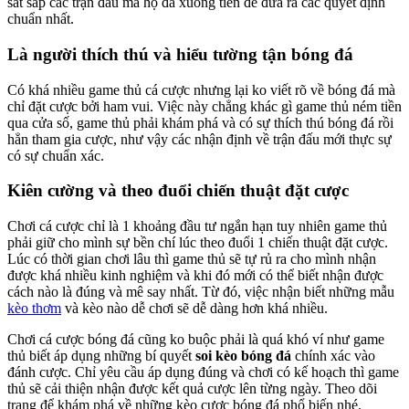
sát sap các trận đấu mà họ đã xuống tiền để đưa ra các quyết định
chuẩn nhất.
Là người thích thú và hiểu tường tận bóng đá
Có khá nhiều game thủ cá cược nhưng lại ko viết rõ về bóng đá mà
chỉ đặt cược bởi ham vui. Việc này chẳng khác gì game thủ ném tiền
qua cửa số, game thủ phải khám phá và có sự thích thú bóng đá rồi
hẳn tham gia cược, như vậy các nhận định về trận đấu mới thực sự
có sự chuẩn xác.
Kiên cường và theo đuổi chiến thuật đặt cược
Chơi cá cược chỉ là 1 khoảng đầu tư ngắn hạn tuy nhiên game thủ
phải giữ cho mình sự bền chí lúc theo đuổi 1 chiến thuật đặt cược.
Lúc có thời gian chơi lâu thì game thủ sẽ tự rủ ra cho mình nhận
được khá nhiều kinh nghiệm và khi đó mới có thể biết nhận được
cách nào là đúng và mê say nhất. Từ đó, việc nhận biết những mẫu
kèo thơm
và kèo nào dễ chơi sẽ dễ dàng hơn khá nhiều.
Chơi cá cược bóng đá cũng ko buộc phải là quá khó ví như game
thủ biết áp dụng những bí quyết
soi kèo bóng đá
chính xác vào
đánh cược. Chỉ yêu cầu áp dụng đúng và chơi có kế hoạch thì game
thủ sẽ cải thiện nhận được kết quả cược lên từng ngày. Theo dõi
trang để khám phá về những kèo cược bóng đá phổ biến nhé.