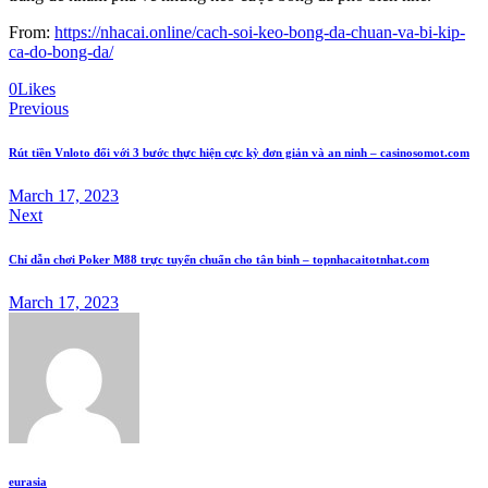
From:
https://nhacai.online/cach-soi-keo-bong-da-chuan-va-bi-kip-
ca-do-bong-da/
Twitter
Facebook
Email
Copy
0
Likes
Post
URL
Previous
to
navigation
clipboard
Rút tiền Vnloto đối với 3 bước thực hiện cực kỳ đơn giản và an ninh – casinosomot.com
March 17, 2023
Next
Chỉ dẫn chơi Poker M88 trực tuyến chuẩn cho tân binh – topnhacaitotnhat.com
March 17, 2023
eurasia