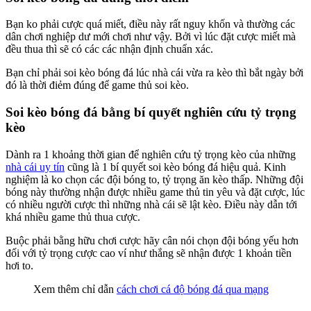
Bạn ko phải cược quá miết, điều này rất nguy khốn và thường các
dân chơi nghiệp dư mới chơi như vậy. Bởi vì lúc đặt cược miết mà
đều thua thì sẽ có các các nhận định chuẩn xác.
Bạn chỉ phải soi kèo bóng đá lúc nhà cái vừa ra kèo thì bắt ngày bởi
đó là thời điẻm đúng để game thủ soi kèo.
Soi kèo bóng đá bằng bí quyết nghiên cứu tỷ trọng
kèo
Dành ra 1 khoảng thời gian để nghiên cứu tỷ trọng kèo của những
nhà cái uy tín
cũng là 1 bí quyết soi kèo bóng đá hiệu quả. Kinh
nghiệm là ko chọn các đội bóng to, tỷ trọng ăn kèo thấp. Những đội
bóng này thường nhận được nhiều game thủ tin yêu và đặt cược, lúc
có nhiều người cược thì những nhà cái sẽ lật kèo. Điều này dẫn tới
khá nhiều game thủ thua cược.
Buộc phải bằng hữu chơi cược hãy cân nói chọn đội bóng yếu hơn
đối với tỷ trọng cược cao ví như thắng sẽ nhận được 1 khoản tiền
hơi to.
Xem thêm chỉ dẫn
cách chơi cá độ bóng đá qua mạng