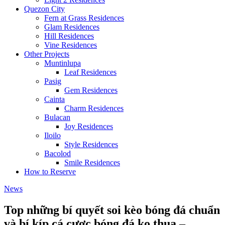
Quezon City
Fern at Grass Residences
Glam Residences
Hill Residences
Vine Residences
Other Projects
Muntinlupa
Leaf Residences
Pasig
Gem Residences
Cainta
Charm Residences
Bulacan
Joy Residences
Iloilo
Style Residences
Bacolod
Smile Residences
How to Reserve
News
Top những bí quyết soi kèo bóng đá chuẩn
và bí kíp cá cược bóng đá ko thua –