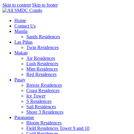
Skip to content
Skip to footer
Home
Contact Us
Manila
Sands Residences
Las Piñas
Twin Residences
Makati
Air Residences
Lush Residences
Mint Residences
Red Residences
Pasay
Breeze Residences
Coast Residences
Ice Tower
S Residences
Sail Residences
Shore 3 Residences
Paranaque
Bloom Residences
Field Residences Tower 9 and 10
Gold Residences