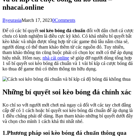
nhacai.online
By
eurasia
March 17, 2023
0
Comments
Để có các bí quyết
soi kèo bóng đá chuẩn
đối với dân chơi cá cược
chưa có kinh nghiệm là điều cực kỳ khó. Có khá nhiều bí quyết bắt
kèo khác và nhận được tổng hợp từ các game thủ lâu nắm chia sẻ,
người dùng có thể tham khảo thêm từ các nguồn đó. Tuy nhiên,
tham khảo thông tin cũng buộc phải có chọn lọc mới có thể áp dụng
hiệu nhất. Hôm nay,
nhà cái online
sẽ giúp đỡ người dùng tổng hợp
1 số bí quyết soi kèo bóng đá chuẩn và 1 vài bí kíp cá cược bóng đá
ko thua để game thủ có thêm thông tin hữu dụng.
Những bí quyết soi kèo bóng đá chính xác
Ko chỉ so với người mới chơi mà ngay cả đối với các tay chơi đẳng
cấp để có 1 cách hoặc bí quyết soi kèo bóng đá chuẩn để áp dụng là
1 điều chẳng phải dễ dàng. Bạn tham khảo những bí quyết dưới đây
và chọn cho mình 1 cách khả thi nhất nhé.
1.Phương pháp soi kèo bóng đá chuẩn thông qua