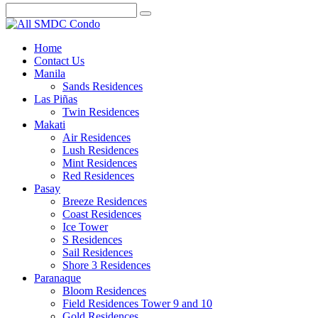
Home
Contact Us
Manila
Sands Residences
Las Piñas
Twin Residences
Makati
Air Residences
Lush Residences
Mint Residences
Red Residences
Pasay
Breeze Residences
Coast Residences
Ice Tower
S Residences
Sail Residences
Shore 3 Residences
Paranaque
Bloom Residences
Field Residences Tower 9 and 10
Gold Residences