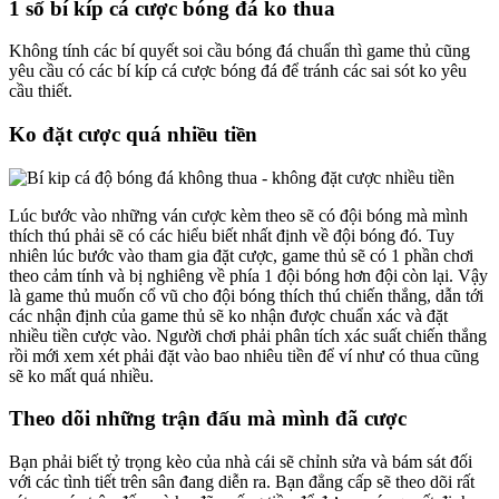
1 số bí kíp cá cược bóng đá ko thua
Không tính các bí quyết soi cầu bóng đá chuẩn thì game thủ cũng
yêu cầu có các bí kíp cá cược bóng đá để tránh các sai sót ko yêu
cầu thiết.
Ko đặt cược quá nhiều tiền
Lúc bước vào những ván cược kèm theo sẽ có đội bóng mà mình
thích thú phải sẽ có các hiểu biết nhất định về đội bóng đó. Tuy
nhiên lúc bước vào tham gia đặt cược, game thủ sẽ có 1 phần chơi
theo cảm tính và bị nghiêng về phía 1 đội bóng hơn đội còn lại. Vậy
là game thủ muốn cổ vũ cho đội bóng thích thú chiến thắng, dẫn tới
các nhận định của game thủ sẽ ko nhận được chuẩn xác và đặt
nhiều tiền cược vào. Người chơi phải phân tích xác suất chiến thắng
rồi mới xem xét phải đặt vào bao nhiêu tiền để ví như có thua cũng
sẽ ko mất quá nhiều.
Theo dõi những trận đấu mà mình đã cược
Bạn phải biết tỷ trọng kèo của nhà cái sẽ chỉnh sửa và bám sát đối
với các tình tiết trên sân đang diễn ra. Bạn đẳng cấp sẽ theo dõi rất