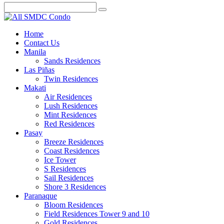
Home
Contact Us
Manila
Sands Residences
Las Piñas
Twin Residences
Makati
Air Residences
Lush Residences
Mint Residences
Red Residences
Pasay
Breeze Residences
Coast Residences
Ice Tower
S Residences
Sail Residences
Shore 3 Residences
Paranaque
Bloom Residences
Field Residences Tower 9 and 10
Gold Residences