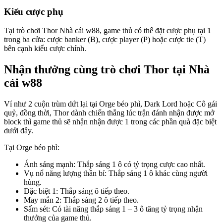
Kiểu cược phụ
Tại trò chơi Thor Nhà cái w88, game thủ có thể đặt cược phụ tại 1
trong ba cửa: cược banker (B), cược player (P) hoặc cược tie (T)
bên cạnh kiểu cược chính.
Nhận thưởng cùng trò chơi Thor tại Nhà
cái w88
Ví như 2 cuộn trùm dứt lại tại Orge béo phì, Dark Lord hoặc Cô gái
quỷ, đồng thời, Thor dành chiến thắng lúc trận đánh nhận được mở
block thì game thủ sẽ nhận nhận được 1 trong các phần quà đặc biệt
dưới đây.
Tại Orge béo phì:
Ánh sáng mạnh: Thắp sáng 1 ô có tỷ trọng cược cao nhất.
Vụ nổ năng lượng thần bí: Thắp sáng 1 ô khác cùng người
hùng.
Đặc biệt 1: Thắp sáng ô tiếp theo.
May mắn 2: Thắp sáng 2 ô tiếp theo.
Sấm sét: Có tài năng thắp sáng 1 – 3 ô tăng tỷ trọng nhận
thưởng của game thủ.