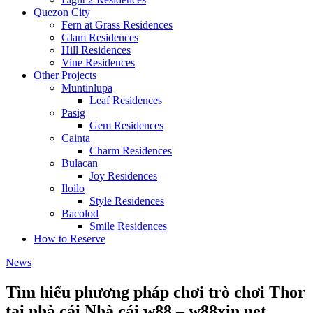
Quezon City
Fern at Grass Residences
Glam Residences
Hill Residences
Vine Residences
Other Projects
Muntinlupa
Leaf Residences
Pasig
Gem Residences
Cainta
Charm Residences
Bulacan
Joy Residences
Iloilo
Style Residences
Bacolod
Smile Residences
How to Reserve
News
Tìm hiểu phương pháp chơi trò chơi Thor
tại nhà cái Nhà cái w88 – w88xin.net