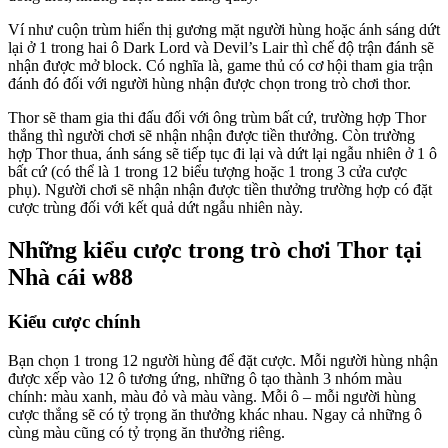
Ví như cuộn trùm hiển thị gương mặt người hùng hoặc ánh sáng dứt
lại ở 1 trong hai ô Dark Lord và Devil’s Lair thì chế độ trận đánh sẽ
nhận được mở block. Có nghĩa là, game thủ có cơ hội tham gia trận
đánh đó đối với người hùng nhận được chọn trong trò chơi thor.
Thor sẽ tham gia thi đấu đối với ông trùm bất cứ, trường hợp Thor
thắng thì người chơi sẽ nhận nhận được tiền thưởng. Còn trường
hợp Thor thua, ánh sáng sẽ tiếp tục đi lại và dứt lại ngẫu nhiên ở 1 ô
bất cứ (có thể là 1 trong 12 biểu tượng hoặc 1 trong 3 cửa cược
phụ). Người chơi sẽ nhận nhận được tiền thưởng trường hợp có đặt
cược trùng đối với kết quả dứt ngẫu nhiên này.
Những kiểu cược trong trò chơi Thor tại
Nhà cái w88
Kiểu cược chính
Bạn chọn 1 trong 12 người hùng để đặt cược. Mỗi người hùng nhận
được xếp vào 12 ô tương ứng, những ô tạo thành 3 nhóm màu
chính: màu xanh, màu đỏ và màu vàng. Mỗi ô – mỗi người hùng
cược thắng sẽ có tỷ trọng ăn thưởng khác nhau. Ngay cả những ô
cùng màu cũng có tỷ trọng ăn thưởng riêng.