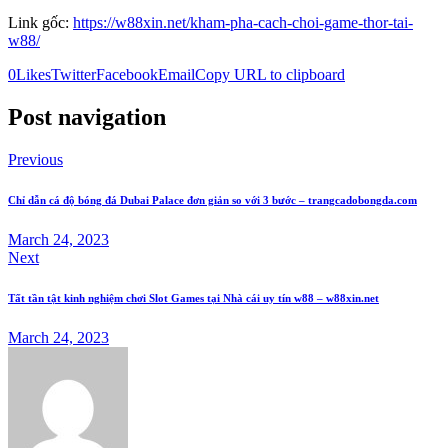
Link gốc:
https://w88xin.net/kham-pha-cach-choi-game-thor-tai-
w88/
0
Likes
Twitter
Facebook
Email
Copy URL to clipboard
Post navigation
Previous
Chỉ dẫn cá độ bóng đá Dubai Palace đơn giản so với 3 bước – trangcadobongda.com
March 24, 2023
Next
Tất tần tật kinh nghiệm chơi Slot Games tại Nhà cái uy tín w88 – w88xin.net
March 24, 2023