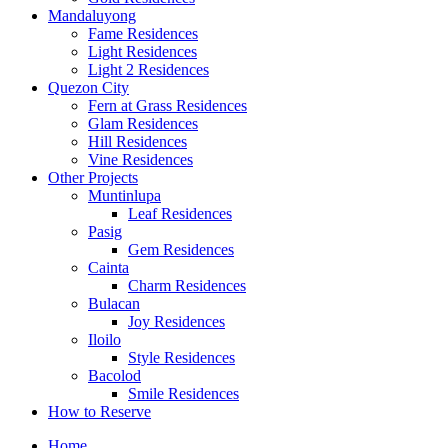
Mandaluyong
Fame Residences
Light Residences
Light 2 Residences
Quezon City
Fern at Grass Residences
Glam Residences
Hill Residences
Vine Residences
Other Projects
Muntinlupa
Leaf Residences
Pasig
Gem Residences
Cainta
Charm Residences
Bulacan
Joy Residences
Iloilo
Style Residences
Bacolod
Smile Residences
How to Reserve
Home