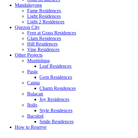
Mandaluyong
Fame Residences
Light Residences
Light 2 Residences
Quezon City
Fern at Grass Residences
Glam Residences
Hill Residences
Vine Residences
Other Projects
Muntinlupa
Leaf Residences
Pasig
Gem Residences
Cainta
Charm Residences
Bulacan
Joy Residences
Iloilo
Style Residences
Bacolod
Smile Residences
How to Reserve