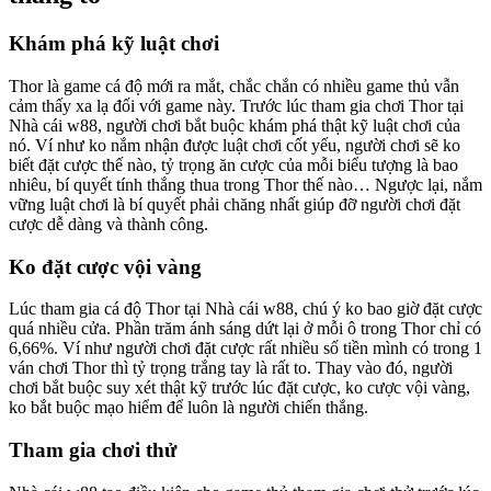
Khám phá kỹ luật chơi
Thor là game cá độ mới ra mắt, chắc chắn có nhiều game thủ vẫn
cảm thấy xa lạ đối với game này. Trước lúc tham gia chơi Thor tại
Nhà cái w88, người chơi bắt buộc khám phá thật kỹ luật chơi của
nó. Ví như ko nắm nhận được luật chơi cốt yếu, người chơi sẽ ko
biết đặt cược thế nào, tỷ trọng ăn cược của mỗi biểu tượng là bao
nhiêu, bí quyết tính thắng thua trong Thor thế nào… Ngược lại, nắm
vững luật chơi là bí quyết phải chăng nhất giúp đỡ người chơi đặt
cược dễ dàng và thành công.
Ko đặt cược vội vàng
Lúc tham gia cá độ Thor tại Nhà cái w88, chú ý ko bao giờ đặt cược
quá nhiều cửa. Phần trăm ánh sáng dứt lại ở mỗi ô trong Thor chỉ có
6,66%. Ví như người chơi đặt cược rất nhiều số tiền mình có trong 1
ván chơi Thor thì tỷ trọng trắng tay là rất to. Thay vào đó, người
chơi bắt buộc suy xét thật kỹ trước lúc đặt cược, ko cược vội vàng,
ko bắt buộc mạo hiểm để luôn là người chiến thắng.
Tham gia chơi thử