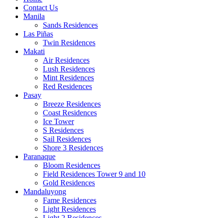
Contact Us
Manila
Sands Residences
Las Piñas
Twin Residences
Makati
Air Residences
Lush Residences
Mint Residences
Red Residences
Pasay
Breeze Residences
Coast Residences
Ice Tower
S Residences
Sail Residences
Shore 3 Residences
Paranaque
Bloom Residences
Field Residences Tower 9 and 10
Gold Residences
Mandaluyong
Fame Residences
Light Residences
Light 2 Residences