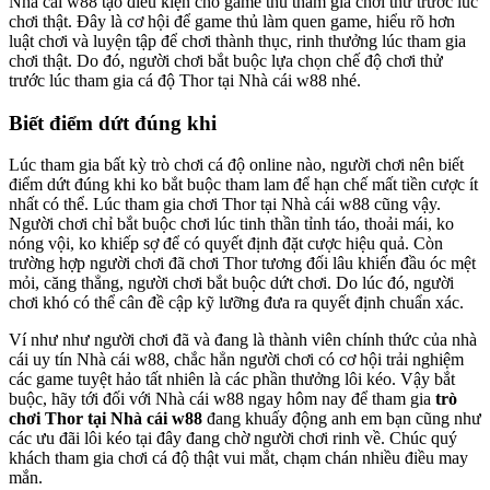
Nhà cái w88 tạo điều kiện cho game thủ tham gia chơi thử trước lúc
chơi thật. Đây là cơ hội để game thủ làm quen game, hiểu rõ hơn
luật chơi và luyện tập để chơi thành thục, rinh thưởng lúc tham gia
chơi thật. Do đó, người chơi bắt buộc lựa chọn chế độ chơi thử
trước lúc tham gia cá độ Thor tại Nhà cái w88 nhé.
Biết điểm dứt đúng khi
Lúc tham gia bất kỳ trò chơi cá độ online nào, người chơi nên biết
điểm dứt đúng khi ko bắt buộc tham lam để hạn chế mất tiền cược ít
nhất có thể. Lúc tham gia chơi Thor tại Nhà cái w88 cũng vậy.
Người chơi chỉ bắt buộc chơi lúc tinh thần tỉnh táo, thoải mái, ko
nóng vội, ko khiếp sợ để có quyết định đặt cược hiệu quả. Còn
trường hợp người chơi đã chơi Thor tương đối lâu khiến đầu óc mệt
mỏi, căng thẳng, người chơi bắt buộc dứt chơi. Do lúc đó, người
chơi khó có thể cân đề cập kỹ lưỡng đưa ra quyết định chuẩn xác.
Ví như như người chơi đã và đang là thành viên chính thức của nhà
cái uy tín Nhà cái w88, chắc hẳn người chơi có cơ hội trải nghiệm
các game tuyệt hảo tất nhiên là các phần thưởng lôi kéo. Vậy bắt
buộc, hãy tới đối với Nhà cái w88 ngay hôm nay để tham gia
trò
chơi Thor tại Nhà cái w88
đang khuấy động anh em bạn cũng như
các ưu đãi lôi kéo tại đây đang chờ người chơi rinh về. Chúc quý
khách tham gia chơi cá độ thật vui mắt, chạm chán nhiều điều may
mắn.