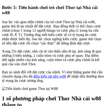
Bước 5: Tiến hành chơi trò chơi Thor tại Nhà cái
w88
Sau lúc vào giao diện chính của trò chơi Thor tại Nhà cái w88,
game thủ đi lại chuột để đặt cược. Bạn đồng thời có thể chọn cược
chính (chọn 1 trong 12 người hùng) và cược phụ (1 trong ba cửa
cược B, P, T). Tương ứng mỗi kiểu cược sẽ có tỷ trọng ăn cược
nhận được hiển thị. Sau lúc chọn ngừng kiểu cược, game thủ chọn
số tiền đặt cược rồi chọn “xác thực” để dừng lệnh đặt cược.
Xong 25s đặt cược, nhà cái sẽ cho thần sấm đi lại, ánh sáng đi qua
những ô biểu tượng, 2 cuộn trùm và cược phụ sẽ quay. Địa điểm
dứt ngẫu nhiên của ánh sáng, cuộn trùm và cược phụ chính là kết
quả của ván chơi Thor.
Bạn so sánh đối với đặt cược của mình. Ví như thắng game thủ cần
chuyên dụng cho đủ
điều kiện rút tiền w88
để nhận tiền thưởng theo
tỷ trọng ăn cược tương ứng.
1 số phương pháp chơi Thor Nhà cái w88
thắng to