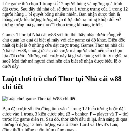
Lúc game thủ chọn 1 trong số 12 người hùng và ngừng quá trình
đặt cược. Sau đấy thì nhà cái sẽ đưa ra 1 tượng trưng của 1 trong 12
người hùng 1 bí quyết bỗng nhiên nhiên. Bạn nhận được tính là
thắng cược lúc tượng trưng nhận được đưa ra trùng khớp đối với
tượng trưng mà game thủ đã chọn trong khoảng trước.
Games Thor tại Nhà cái w88 sở hữu thể thấy nhận được rằng về
chủ quản ko quá dị biệt gì mấy với các game cá độ khác. Điều độc
nhất dị biệt là ở những cửa đặt cược trong Games Thor tại nhà cái
Nhà cái w88, chúng ở các cửa cược mà người chơi nên cần chọn
lựa đặt cược. Những cửa cược này là gì và chúng sở hữu ý nghĩa ra
sao? Mọi thứ mà người chơi nên cần biết sẽ nhận được biểu lộ ở
dưới đây.
Luật chơi trò chơi Thor tại Nhà cái w88
chi tiết
Bạn đặt cược số tiền đồng tình vào 1 trong 12 biểu tượng hoặc đặt
cược vào 1 trong 3 kiểu cược phụ (B – banker, P – player và T – tie)
trước lúc game diễn ra. Sau đó, thor khởi đầu đi lại, ánh sáng đi qua
những ô đựng 12 biểu tượng và 2 ô Dark Lord và Devil’s Lair,
đồng thời, những cuộn trùm cũng quay.