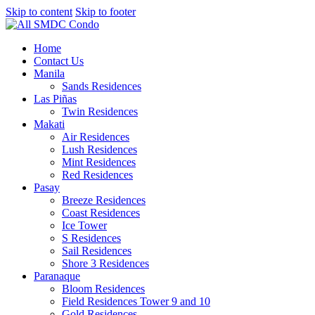
Skip to content
Skip to footer
Home
Contact Us
Manila
Sands Residences
Las Piñas
Twin Residences
Makati
Air Residences
Lush Residences
Mint Residences
Red Residences
Pasay
Breeze Residences
Coast Residences
Ice Tower
S Residences
Sail Residences
Shore 3 Residences
Paranaque
Bloom Residences
Field Residences Tower 9 and 10
Gold Residences