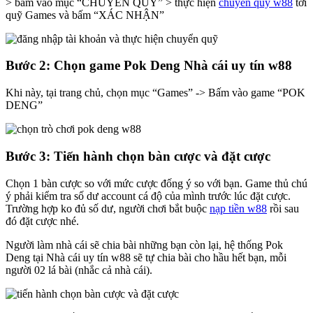
> bấm vào mục “CHUYỂN QUỸ” > thực hiện
chuyển quỹ w88
tới
quỹ Games và bấm “XÁC NHẬN”
Bước 2: Chọn game Pok Deng Nhà cái uy tín w88
Khi này, tại trang chủ, chọn mục “Games” -> Bấm vào game “POK
DENG”
Bước 3: Tiến hành chọn bàn cược và đặt cược
Chọn 1 bàn cược so với mức cược đống ý so với bạn. Game thủ chú
ý phải kiểm tra số dư account cá độ của mình trước lúc đặt cược.
Trường hợp ko đủ số dư, người chơi bắt buộc
nạp tiền w88
rồi sau
đó đặt cược nhé.
Người làm nhà cái sẽ chia bài những bạn còn lại, hệ thống Pok
Deng tại Nhà cái uy tín w88 sẽ tự chia bài cho hầu hết bạn, mỗi
người 02 lá bài (nhắc cả nhà cái).