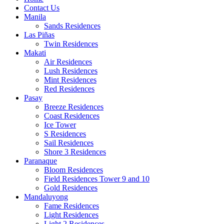
Contact Us
Manila
Sands Residences
Las Piñas
Twin Residences
Makati
Air Residences
Lush Residences
Mint Residences
Red Residences
Pasay
Breeze Residences
Coast Residences
Ice Tower
S Residences
Sail Residences
Shore 3 Residences
Paranaque
Bloom Residences
Field Residences Tower 9 and 10
Gold Residences
Mandaluyong
Fame Residences
Light Residences
Light 2 Residences