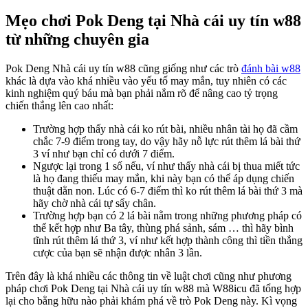
Mẹo chơi Pok Deng tại Nhà cái uy tín w88
từ những chuyên gia
Pok Deng Nhà cái uy tín w88 cũng giống như các trò
đánh bài w88
khác là dựa vào khá nhiều vào yếu tố may mắn, tuy nhiên có các
kinh nghiệm quý báu mà bạn phải nắm rõ để nâng cao tỷ trọng
chiến thắng lên cao nhất:
Trường hợp thấy nhà cái ko rút bài, nhiều nhân tài họ đã cầm
chắc 7-9 điểm trong tay, do vậy hãy nỗ lực rút thêm lá bài thứ
3 ví như bạn chỉ có dưới 7 điểm.
Ngược lại trong 1 số nếu, ví như thấy nhà cái bị thua miết tức
là họ đang thiếu may mắn, khi này bạn có thể áp dụng chiến
thuật dằn non. Lúc có 6-7 điểm thì ko rút thêm lá bài thứ 3 mà
hãy chờ nhà cái tự sẩy chân.
Trường hợp bạn có 2 lá bài nằm trong những phương pháp có
thể kết hợp như Ba tây, thùng phá sảnh, sám … thì hãy bình
tĩnh rút thêm lá thứ 3, ví như kết hợp thành công thì tiền thắng
cược của bạn sẽ nhận được nhân 3 lần.
Trên đây là khá nhiều các thông tin về luật chơi cũng như phương
pháp chơi Pok Deng tại Nhà cái uy tín w88 mà W88icu đã tổng hợp
lại cho bằng hữu nào phải khám phá về trò Pok Deng này. Kì vọng