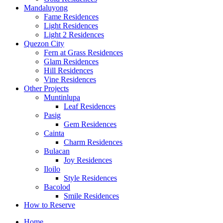
Mandaluyong
Fame Residences
Light Residences
Light 2 Residences
Quezon City
Fern at Grass Residences
Glam Residences
Hill Residences
Vine Residences
Other Projects
Muntinlupa
Leaf Residences
Pasig
Gem Residences
Cainta
Charm Residences
Bulacan
Joy Residences
Iloilo
Style Residences
Bacolod
Smile Residences
How to Reserve
Home