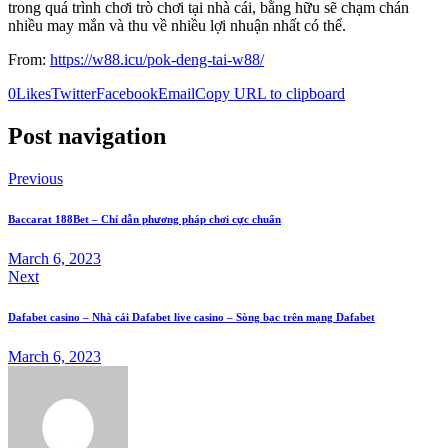
trong quá trình chơi trò chơi tại nhà cái, bằng hữu sẽ chạm chán
nhiều may mắn và thu về nhiều lợi nhuận nhất có thể.
From:
https://w88.icu/pok-deng-tai-w88/
0
Likes
Twitter
Facebook
Email
Copy URL to clipboard
Post navigation
Previous
Baccarat 188Bet – Chỉ dẫn phương pháp chơi cực chuẩn
March 6, 2023
Next
Dafabet casino – Nhà cái Dafabet live casino – Sòng bạc trên mạng Dafabet
March 6, 2023