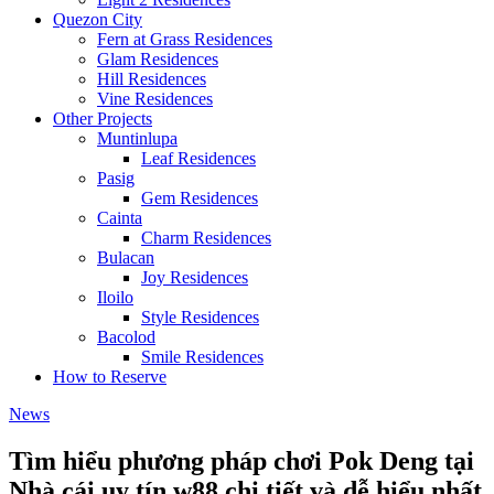
Quezon City
Fern at Grass Residences
Glam Residences
Hill Residences
Vine Residences
Other Projects
Muntinlupa
Leaf Residences
Pasig
Gem Residences
Cainta
Charm Residences
Bulacan
Joy Residences
Iloilo
Style Residences
Bacolod
Smile Residences
How to Reserve
News
Tìm hiểu phương pháp chơi Pok Deng tại
Nhà cái uy tín w88 chi tiết và dễ hiểu nhất