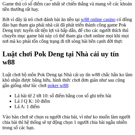
Game thủ có số điểm cao nhất sẽ chiến thắng và mang về các khoản
tiền thưởng rất hay.
Bởi vì đây là trò chơi đánh bài ăn tiền tại
w88 online casino
có đông
đảo bạn tham gia phải nhà cái đã phát triển thành công game Pok
Deng trực tuyến rất tiện lợi và hấp dẫn, để cho các người thích thú
chuyên mục game bài này có thể tham gia chơi online mọi khi mọi
nơi mà ko phải tốn công trạng đi tới sòng bài bên cạnh đời thực
Luật chơi Pok Deng tại Nhà cái uy tín
w88
Luật chơi bộ môn Pok Deng tại Nhà cái uy tín w88 chắc hẳn ko làm
khó nhận được bằng hữu, hình thức chơi đơn giản như sau cũng
gần giống như lúc chơi
poker w88
:
Lá bài từ 2 tới 10: số điểm bằng con số ghi trên bài
Lá J Q K: 10 điểm
Lá A: 1 điểm
Vào bàn chơi sẽ chọn ra người chia bài, ví như ko muốn làm người
chia bài thì hệ thống sẽ tự động chọn 1 người chia bài ngẫu nhiên
trong số các bạn.