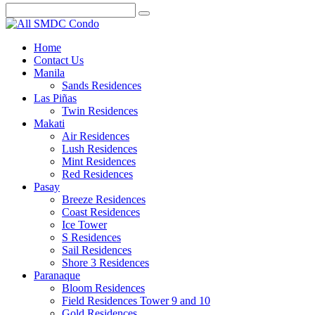
Home
Contact Us
Manila
Sands Residences
Las Piñas
Twin Residences
Makati
Air Residences
Lush Residences
Mint Residences
Red Residences
Pasay
Breeze Residences
Coast Residences
Ice Tower
S Residences
Sail Residences
Shore 3 Residences
Paranaque
Bloom Residences
Field Residences Tower 9 and 10
Gold Residences