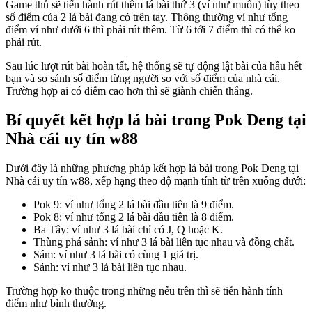
Game thủ sẽ tiến hành rút thêm lá bài thứ 3 (ví như muốn) tùy theo
số điểm của 2 lá bài đang có trên tay. Thông thường ví như tổng
điểm ví như dưới 6 thì phải rút thêm. Từ 6 tới 7 điểm thì có thể ko
phải rút.
Sau lúc lượt rút bài hoàn tất, hệ thống sẽ tự động lật bài của hầu hết
bạn và so sánh số điểm từng người so với số điểm của nhà cái.
Trường hợp ai có điểm cao hơn thì sẽ giành chiến thắng.
Bí quyết kết hợp lá bài trong Pok Deng tại
Nhà cái uy tín w88
Dưới đây là những phương pháp kết hợp lá bài trong Pok Deng tại
Nhà cái uy tín w88, xếp hạng theo độ mạnh tính từ trên xuống dưới:
Pok 9: ví như tổng 2 lá bài đầu tiên là 9 điểm.
Pok 8: ví như tổng 2 lá bài đầu tiên là 8 điểm.
Ba Tây: ví như 3 lá bài chỉ có J, Q hoặc K.
Thùng phá sảnh: ví như 3 lá bài liên tục nhau và đồng chất.
Sám: ví như 3 lá bài có cùng 1 giá trị.
Sảnh: ví như 3 lá bài liên tục nhau.
Trường hợp ko thuộc trong những nếu trên thì sẽ tiến hành tính
điểm như bình thường.