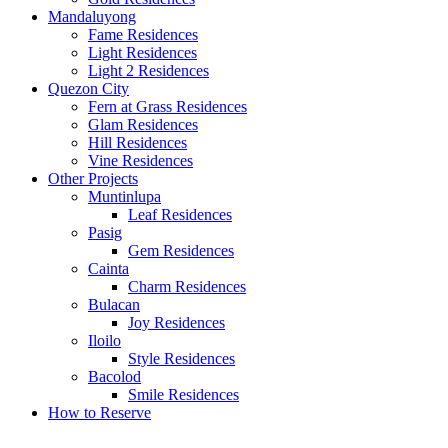
Mandaluyong
Fame Residences
Light Residences
Light 2 Residences
Quezon City
Fern at Grass Residences
Glam Residences
Hill Residences
Vine Residences
Other Projects
Muntinlupa
Leaf Residences
Pasig
Gem Residences
Cainta
Charm Residences
Bulacan
Joy Residences
Iloilo
Style Residences
Bacolod
Smile Residences
How to Reserve