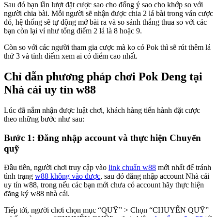
Sau đó bạn lần lượt đặt cược sao cho đống ý sao cho khớp so với
người chia bài. Mỗi người sẽ nhận được chia 2 lá bài trong ván cược
đó, hệ thống sẽ tự động mở bài ra và so sánh thắng thua so với các
bạn còn lại ví như tổng điểm 2 lá là 8 hoặc 9.
Còn so với các người tham gia cược mà ko có Pok thì sẽ rút thêm lá
thứ 3 và tính điểm xem ai có điểm cao nhất.
Chỉ dẫn phương pháp chơi Pok Deng tại
Nhà cái uy tín w88
Lúc đã nắm nhận được luật chơi, khách hàng tiến hành đặt cược
theo những bước như sau:
Bước 1: Đăng nhập account và thực hiện Chuyển
quỹ
Đầu tiên, người chơi truy cập vào
link chuẩn w88
mới nhất để tránh
tình trạng
w88 không vào được
, sau đó đăng nhập account Nhà cái
uy tín w88, trong nếu các bạn mới chưa có account hãy thực hiện
đăng ký w88 nhà cái.
Tiếp tới, người chơi chọn mục “QUỸ” > Chọn “CHUYỂN QUỸ”