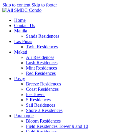
Skip to content
Skip to footer
Home
Contact Us
Manila
Sands Residences
Las Piñas
Twin Residences
Makati
Air Residences
Lush Residences
Mint Residences
Red Residences
Pasay
Breeze Residences
Coast Residences
Ice Tower
S Residences
Sail Residences
Shore 3 Residences
Paranaque
Bloom Residences
Field Residences Tower 9 and 10
Gold Residences