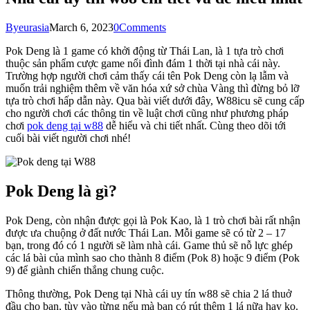
By
eurasia
March 6, 2023
0
Comments
Pok Deng là 1 game có khởi động từ Thái Lan, là 1 tựa trò chơi
thuộc sản phẩm cược game nổi đình đám 1 thời tại nhà cái này.
Trường hợp người chơi cảm thấy cái tên Pok Deng còn lạ lẫm và
muốn trải nghiệm thêm về văn hóa xứ sở chùa Vàng thì đừng bỏ lỡ
tựa trò chơi hấp dẫn này. Qua bài viết dưới đây, W88icu sẽ cung cấp
cho người chơi các thông tin về luật chơi cũng như phương pháp
chơi
pok deng tại w88
dễ hiểu và chi tiết nhất. Cùng theo dõi tới
cuối bài viết người chơi nhé!
Pok Deng là gì?
Pok Deng, còn nhận được gọi là Pok Kao, là 1 trò chơi bài rất nhận
được ưa chuộng ở đất nước Thái Lan. Mỗi game sẽ có từ 2 – 17
bạn, trong đó có 1 người sẽ làm nhà cái. Game thủ sẽ nỗ lực ghép
các lá bài của mình sao cho thành 8 điểm (Pok 8) hoặc 9 điểm (Pok
9) để giành chiến thắng chung cuộc.
Thông thường, Pok Deng tại Nhà cái uy tín w88 sẽ chia 2 lá thuở
đầu cho bạn, tùy vào từng nếu mà bạn có rút thêm 1 lá nữa hay ko.