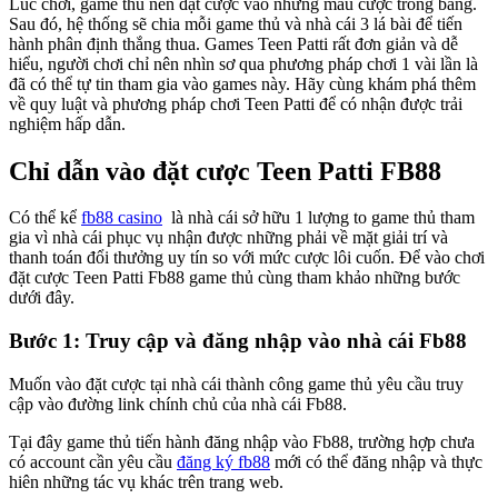
Lúc chơi, game thủ nên đặt cược vào những mẫu cược trong bảng.
Sau đó, hệ thống sẽ chia mỗi game thủ và nhà cái 3 lá bài để tiến
hành phân định thắng thua. Games Teen Patti rất đơn giản và dễ
hiểu, người chơi chỉ nên nhìn sơ qua phương pháp chơi 1 vài lần là
đã có thể tự tin tham gia vào games này. Hãy cùng khám phá thêm
về quy luật và phương pháp chơi Teen Patti để có nhận được trải
nghiệm hấp dẫn.
Chỉ dẫn vào đặt cược Teen Patti FB88
Có thể kể
fb88 casino
là nhà cái sở hữu 1 lượng to game thủ tham
gia vì nhà cái phục vụ nhận được những phải về mặt giải trí và
thanh toán đổi thưởng uy tín so với mức cược lôi cuốn. Để vào chơi
đặt cược Teen Patti Fb88 game thủ cùng tham khảo những bước
dưới đây.
Bước 1: Truy cập và đăng nhập vào nhà cái Fb88
Muốn vào đặt cược tại nhà cái thành công game thủ yêu cầu truy
cập vào đường link chính chủ của nhà cái Fb88.
Tại đây game thủ tiến hành đăng nhập vào Fb88, trường hợp chưa
có account cần yêu cầu
đăng ký fb88
mới có thể đăng nhập và thực
hiên những tác vụ khác trên trang web.