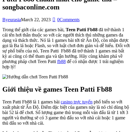
songbaconline.com
By
eurasia
March 22, 2023
0
Comments
Trong thế giới của các games bài,
Teen Patti Fb88
đã trở thành 1
cái tên hơi thân thuộc so với các người thích thú những games đa
dạng và thách thức. Nó là 1 games bài tới từ Ấn Độ, còn nhận được
gọi là Ba lá hoặc Flash, so với luật chơi đơn giản và dễ hiểu. Đối với
sự phổ biến của nó, Teen Patti Fb88 đã trở thành 1 games mà bất
kỳ ai cũng có thể tham gia và tận hưởng. Hãy cùng khám phá về
phương pháp chơi Teen Patti
fb88
để có nhận được 1 trải nghiệm
hợp lý!
Giới thiệu về games Teen Patti Fb88
Teen Patti Fb88 là 1 games bài
casino trực tuyến
phổ biến so với
xuất phát từ Ấn Độ. Điểm đặc biệt của games này là nó chỉ dùng bộ
bài 52 lá để chơi. Số lượng game thủ trong mỗi ván đấu là từ 1 tới 3
người và thường sẽ có 3 game thủ đấu so với nhà cái hoặc 1 game
thủ đấu so với nhà cái.