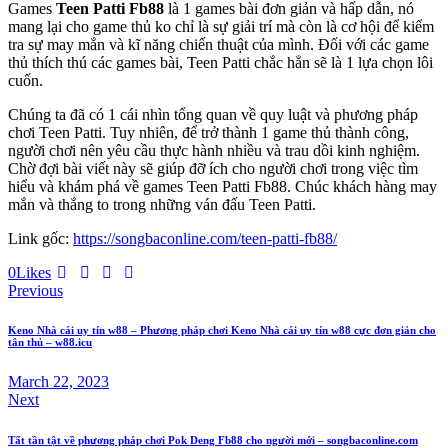
Games
Teen Patti Fb88
là 1 games bài đơn giản và hấp dẫn, nó
mang lại cho game thủ ko chỉ là sự giải trí mà còn là cơ hội để kiểm
tra sự may mắn và kĩ năng chiến thuật của mình. Đối với các game
thủ thích thú các games bài, Teen Patti chắc hẳn sẽ là 1 lựa chọn lôi
cuốn.
Chúng ta đã có 1 cái nhìn tổng quan về quy luật và phương pháp
chơi Teen Patti. Tuy nhiên, để trở thành 1 game thủ thành công,
người chơi nên yêu cầu thực hành nhiều và trau dồi kinh nghiệm.
Chờ đợi bài viết này sẽ giúp đỡ ích cho người chơi trong việc tìm
hiểu và khám phá về games Teen Patti Fb88. Chúc khách hàng may
mắn và thắng to trong những ván đấu Teen Patti.
Link gốc:
https://songbaconline.com/teen-patti-fb88/
Twitter
Facebook
Email
Copy
0
Likes
Post
URL
Previous
to
navigation
clipboard
Keno Nhà cái uy tín w88 – Phương pháp chơi Keno Nhà cái uy tín w88 cực đơn giản cho
tân thủ – w88.icu
March 22, 2023
Next
Tất tần tật về phương pháp chơi Pok Deng Fb88 cho người mới – songbaconline.com