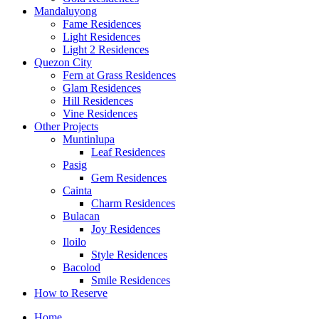
Mandaluyong
Fame Residences
Light Residences
Light 2 Residences
Quezon City
Fern at Grass Residences
Glam Residences
Hill Residences
Vine Residences
Other Projects
Muntinlupa
Leaf Residences
Pasig
Gem Residences
Cainta
Charm Residences
Bulacan
Joy Residences
Iloilo
Style Residences
Bacolod
Smile Residences
How to Reserve
Home