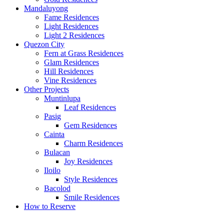
Mandaluyong
Fame Residences
Light Residences
Light 2 Residences
Quezon City
Fern at Grass Residences
Glam Residences
Hill Residences
Vine Residences
Other Projects
Muntinlupa
Leaf Residences
Pasig
Gem Residences
Cainta
Charm Residences
Bulacan
Joy Residences
Iloilo
Style Residences
Bacolod
Smile Residences
How to Reserve