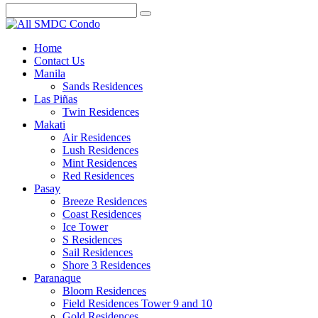
Home
Contact Us
Manila
Sands Residences
Las Piñas
Twin Residences
Makati
Air Residences
Lush Residences
Mint Residences
Red Residences
Pasay
Breeze Residences
Coast Residences
Ice Tower
S Residences
Sail Residences
Shore 3 Residences
Paranaque
Bloom Residences
Field Residences Tower 9 and 10
Gold Residences