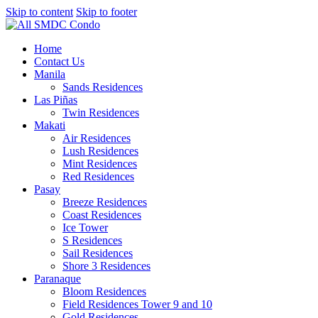
Skip to content
Skip to footer
Home
Contact Us
Manila
Sands Residences
Las Piñas
Twin Residences
Makati
Air Residences
Lush Residences
Mint Residences
Red Residences
Pasay
Breeze Residences
Coast Residences
Ice Tower
S Residences
Sail Residences
Shore 3 Residences
Paranaque
Bloom Residences
Field Residences Tower 9 and 10
Gold Residences