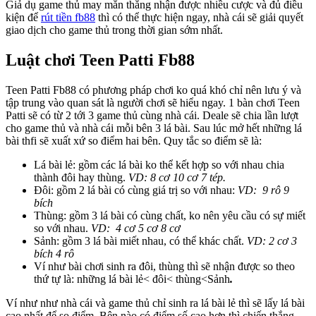
Giả dụ game thủ may mắn thắng nhận được nhiều cược và đủ điều
kiện để
rút tiền fb88
thì có thể thực hiện ngay, nhà cái sẽ giải quyết
giao dịch cho game thủ trong thời gian sớm nhất.
Luật chơi Teen Patti Fb88
Teen Patti Fb88 có phương pháp chơi ko quá khó chỉ nên lưu ý và
tập trung vào quan sát là người chơi sẽ hiểu ngay. 1 bàn chơi Teen
Patti sẽ có từ 2 tới 3 game thủ cùng nhà cái. Deale sẽ chia lần lượt
cho game thủ và nhà cái mỗi bên 3 lá bài. Sau lúc mở hết những lá
bài thfi sẽ xuất xứ so điểm hai bên. Quy tắc so điểm sẽ là:
Lá bài lẻ: gồm các lá bài ko thể kết hợp so với nhau chia
thành đôi hay thùng.
VD: 8 cơ 10 cơ 7 tép.
Đôi: gồm 2 lá bài có cùng giá trị so với nhau:
VD: 9 rô 9
bích
Thùng: gồm 3 lá bài có cùng chất, ko nên yêu cầu có sự miết
so với nhau.
VD: 4 cơ 5 cơ 8 cơ
Sảnh: gồm 3 lá bài miết nhau, có thể khác chất.
VD: 2 cơ 3
bích 4 rô
Ví như bài chơi sinh ra đôi, thùng thì sẽ nhận được so theo
thứ tự là: những lá bài lẻ< đôi< thùng<Sảnh
.
Ví như như nhà cái và game thủ chỉ sinh ra lá bài lẻ thì sẽ lấy lá bài
cao nhất để so điểm. Bên nào có điểm số cao hơn thì chiến thắng.