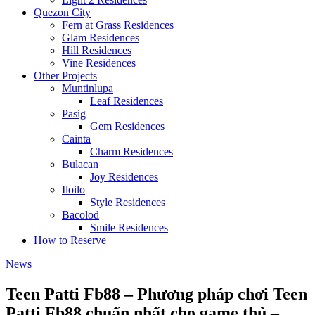
Quezon City
Fern at Grass Residences
Glam Residences
Hill Residences
Vine Residences
Other Projects
Muntinlupa
Leaf Residences
Pasig
Gem Residences
Cainta
Charm Residences
Bulacan
Joy Residences
Iloilo
Style Residences
Bacolod
Smile Residences
How to Reserve
News
Teen Patti Fb88 – Phương pháp chơi Teen
Patti Fb88 chuẩn nhất cho game thủ –