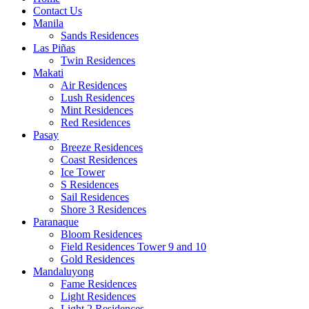
Contact Us
Manila
Sands Residences
Las Piñas
Twin Residences
Makati
Air Residences
Lush Residences
Mint Residences
Red Residences
Pasay
Breeze Residences
Coast Residences
Ice Tower
S Residences
Sail Residences
Shore 3 Residences
Paranaque
Bloom Residences
Field Residences Tower 9 and 10
Gold Residences
Mandaluyong
Fame Residences
Light Residences
Light 2 Residences