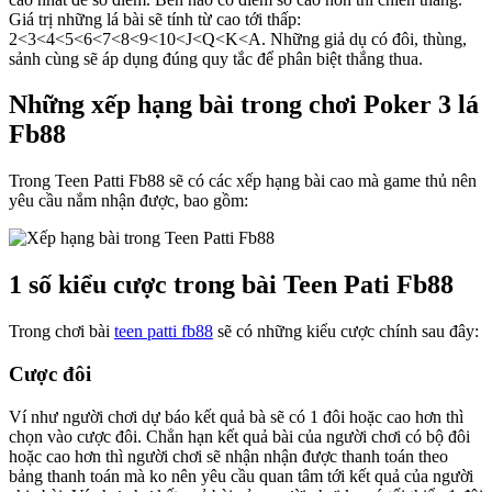
Giá trị những lá bài sẽ tính từ cao tới thấp:
2<3<4<5<6<7<8<9<10<J<Q<K<A. Những giả dụ có đôi, thùng,
sảnh cùng sẽ áp dụng đúng quy tắc để phân biệt thắng thua.
Những xếp hạng bài trong chơi Poker 3 lá
Fb88
Trong Teen Patti Fb88 sẽ có các xếp hạng bài cao mà game thủ nên
yêu cầu nắm nhận được, bao gồm:
1 số kiểu cược trong bài Teen Pati Fb88
Trong chơi bài
teen patti fb88
sẽ có những kiểu cược chính sau đây:
Cược đôi
Ví như người chơi dự báo kết quả bà sẽ có 1 đôi hoặc cao hơn thì
chọn vào cược đôi. Chẳn hạn kết quả bài của người chơi có bộ đôi
hoặc cao hơn thì người chơi sẽ nhận nhận được thanh toán theo
bảng thanh toán mà ko nên yêu cầu quan tâm tới kết quả của người