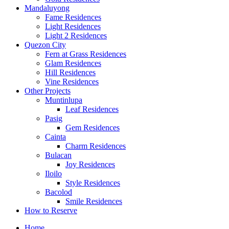
Mandaluyong
Fame Residences
Light Residences
Light 2 Residences
Quezon City
Fern at Grass Residences
Glam Residences
Hill Residences
Vine Residences
Other Projects
Muntinlupa
Leaf Residences
Pasig
Gem Residences
Cainta
Charm Residences
Bulacan
Joy Residences
Iloilo
Style Residences
Bacolod
Smile Residences
How to Reserve
Home