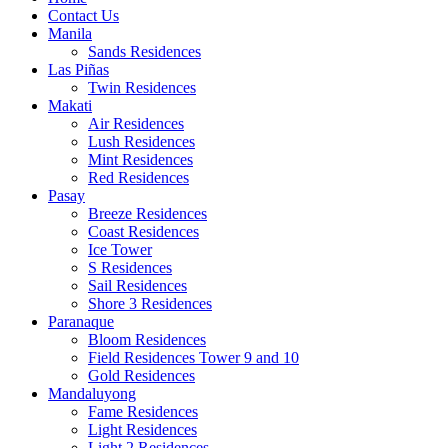
Contact Us
Manila
Sands Residences
Las Piñas
Twin Residences
Makati
Air Residences
Lush Residences
Mint Residences
Red Residences
Pasay
Breeze Residences
Coast Residences
Ice Tower
S Residences
Sail Residences
Shore 3 Residences
Paranaque
Bloom Residences
Field Residences Tower 9 and 10
Gold Residences
Mandaluyong
Fame Residences
Light Residences
Light 2 Residences