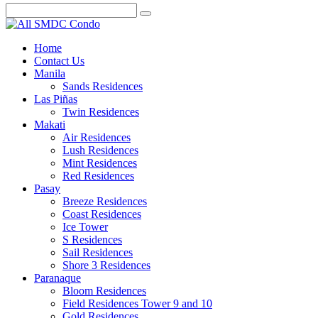
Home
Contact Us
Manila
Sands Residences
Las Piñas
Twin Residences
Makati
Air Residences
Lush Residences
Mint Residences
Red Residences
Pasay
Breeze Residences
Coast Residences
Ice Tower
S Residences
Sail Residences
Shore 3 Residences
Paranaque
Bloom Residences
Field Residences Tower 9 and 10
Gold Residences