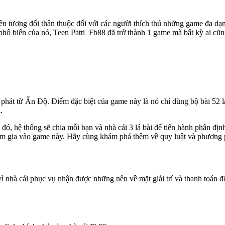
 tên tương đối thân thuộc đối với các người thích thú những game đa dạ
 sự phổ biến của nó, Teen Patti Fb88 đã trở thành 1 game mà bất kỳ ai
 phát từ Ấn Độ. Điểm đặc biệt của game này là nó chỉ dùng bộ bài 52 lá
.
, hệ thống sẽ chia mỗi bạn và nhà cái 3 lá bài để tiến hành phân định
tham gia vào game này. Hãy cùng khám phá thêm về quy luật và phương p
vì nhà cái phục vụ nhận được những nên về mặt giải trí và thanh toán đ