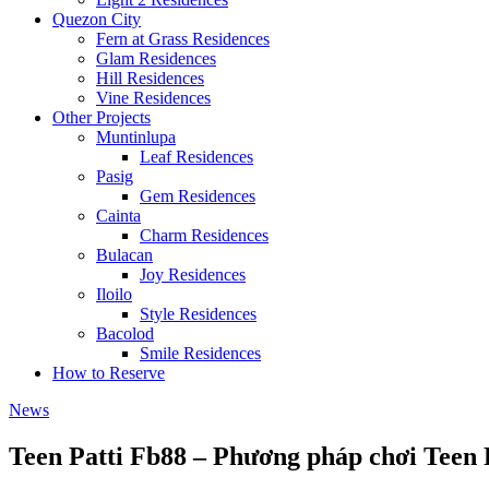
Quezon City
Fern at Grass Residences
Glam Residences
Hill Residences
Vine Residences
Other Projects
Muntinlupa
Leaf Residences
Pasig
Gem Residences
Cainta
Charm Residences
Bulacan
Joy Residences
Iloilo
Style Residences
Bacolod
Smile Residences
How to Reserve
News
Teen Patti Fb88 – Phương pháp chơi Teen 