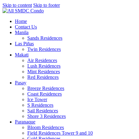
Skip to content
Skip to footer
Home
Contact Us
Manila
Sands Residences
Las Piñas
Twin Residences
Makati
Air Residences
Lush Residences
Mint Residences
Red Residences
Pasay
Breeze Residences
Coast Residences
Ice Tower
S Residences
Sail Residences
Shore 3 Residences
Paranaque
Bloom Residences
Field Residences Tower 9 and 10
Gold Residences