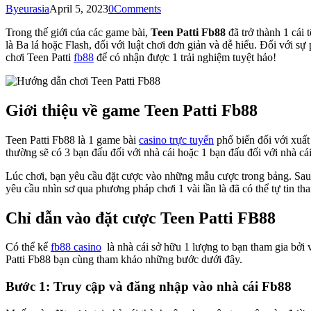
By
eurasia
April 5, 2023
0
Comments
Trong thế giới của các game bài,
Teen Patti Fb88
đã trở thành 1 cái
là Ba lá hoặc Flash, đối với luật chơi đơn giản và dễ hiểu. Đối với
chơi Teen Patti
fb88
để có nhận được 1 trải nghiệm tuyệt hảo!
Giới thiệu về game Teen Patti Fb88
Teen Patti Fb88 là 1 game bài
casino trực tuyến
phổ biến đối với xuất
thường sẽ có 3 bạn đấu đối với nhà cái hoặc 1 bạn đấu đối với nhà cái
Lúc chơi, bạn yêu cầu đặt cược vào những mẫu cược trong bảng. Sau đó
yêu cầu nhìn sơ qua phương pháp chơi 1 vài lần là đã có thể tự tin 
Chỉ dẫn vào đặt cược Teen Patti FB88
Có thể kể
fb88 casino
là nhà cái sở hữu 1 lượng to bạn tham gia bởi 
Patti Fb88 bạn cùng tham khảo những bước dưới đây.
Bước 1: Truy cập và đăng nhập vào nhà cái Fb88