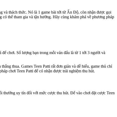
ng và thách thức. Nó là 1 game bài tới từ Ấn Độ, còn nhận được gọi
 cũng có thể tham gia và tận hưởng. Hãy cùng khám phá về phương pháp
 để chơi. Số lượng bạn trong mỗi ván đấu là từ 1 tới 3 người và
 thắng thua. Games Teen Patti rất đơn giản và dễ hiểu, game thủ chỉ
háp chơi Teen Patti để có nhận được trải nghiệm thu hút.
ổi thưởng uy tín đối với mức cược thu hút. Để vào chơi đặt cược Teen