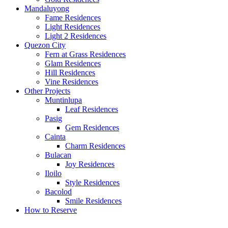
Mandaluyong
Fame Residences
Light Residences
Light 2 Residences
Quezon City
Fern at Grass Residences
Glam Residences
Hill Residences
Vine Residences
Other Projects
Muntinlupa
Leaf Residences
Pasig
Gem Residences
Cainta
Charm Residences
Bulacan
Joy Residences
Iloilo
Style Residences
Bacolod
Smile Residences
How to Reserve