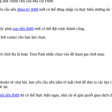
 link chính chủ của nhà cái Fb88.
yêu cầu nên
đăng ký fb88
mới có thể đăng nhập và thực hiên những tác 
uộc phải
nạp tiền fb88
mới có thể đặt cược thành công.
 chơi casino cho bạn lựa chọn.
rò chơi Ba lá hoặc Teen Patti nhấn chọn vào để tham gia chơi mau.
dealer sẽ chia bài, bạn yêu cầu nên nắm rõ luật chơi để đưa ra các lự
c lại.
rút tiền fb88
thì có thể thực hiện ngay, nhà cái sẽ giải quyết giao dịch 