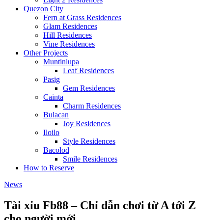
Quezon City
Fern at Grass Residences
Glam Residences
Hill Residences
Vine Residences
Other Projects
Muntinlupa
Leaf Residences
Pasig
Gem Residences
Cainta
Charm Residences
Bulacan
Joy Residences
Iloilo
Style Residences
Bacolod
Smile Residences
How to Reserve
News
Tài xỉu Fb88 – Chỉ dẫn chơi từ A tới Z
cho người mới