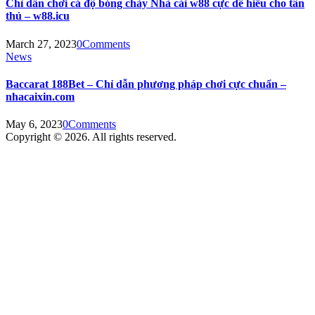
Chỉ dẫn chơi cá độ bóng chày Nhà cái w88 cực dễ hiểu cho tân
thủ – w88.icu
March 27, 2023
0
Comments
News
Baccarat 188Bet – Chỉ dẫn phương pháp chơi cực chuẩn –
nhacaixin.com
May 6, 2023
0
Comments
Copyright © 2026. All rights reserved.