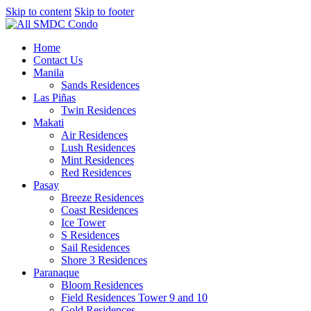
Skip to content
Skip to footer
Home
Contact Us
Manila
Sands Residences
Las Piñas
Twin Residences
Makati
Air Residences
Lush Residences
Mint Residences
Red Residences
Pasay
Breeze Residences
Coast Residences
Ice Tower
S Residences
Sail Residences
Shore 3 Residences
Paranaque
Bloom Residences
Field Residences Tower 9 and 10
Gold Residences