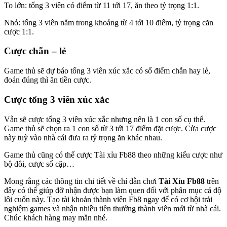
To lớn: tổng 3 viên có điểm từ 11 tới 17, ăn theo tỷ trọng 1:1.
Nhỏ: tổng 3 viên nằm trong khoảng từ 4 tới 10 điểm, tỷ trọng căn
cược 1:1.
Cược chẵn – lẻ
Game thủ sẽ dự báo tổng 3 viên xúc xắc có số điểm chẵn hay lẻ,
đoán đúng thì ăn tiền cược.
Cược tổng 3 viên xúc xắc
Vẫn sẽ cược tổng 3 viên xúc xắc nhưng nên là 1 con số cụ thể.
Game thủ sẽ chọn ra 1 con số từ 3 tới 17 điểm đặt cược. Cửa cược
này tuỳ vào nhà cái đưa ra tỷ trọng ăn khác nhau.
Game thủ cũng có thể cược Tài xỉu Fb88 theo những kiểu cược như
bộ đôi, cược số cặp…
Mong rằng các thông tin chi tiết về chỉ dẫn chơi
Tài Xỉu Fb88
trên
đây có thể giúp đỡ nhận được bạn làm quen đối với phân mục cá độ
lôi cuốn này. Tạo tài khoản thành viên Fb8 ngay để có cơ hội trải
nghiệm games và nhận nhiều tiền thưởng thành viên mới từ nhà cái.
Chúc khách hàng may mắn nhé.