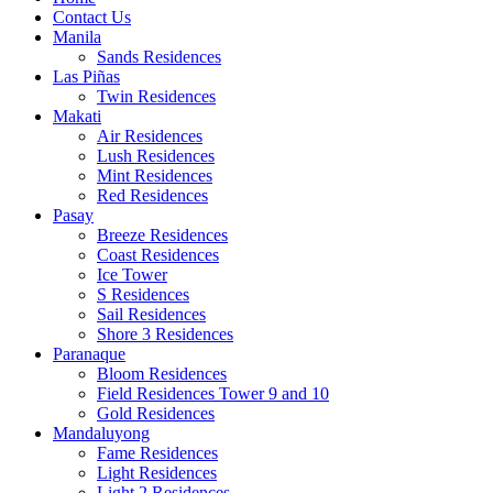
Contact Us
Manila
Sands Residences
Las Piñas
Twin Residences
Makati
Air Residences
Lush Residences
Mint Residences
Red Residences
Pasay
Breeze Residences
Coast Residences
Ice Tower
S Residences
Sail Residences
Shore 3 Residences
Paranaque
Bloom Residences
Field Residences Tower 9 and 10
Gold Residences
Mandaluyong
Fame Residences
Light Residences
Light 2 Residences