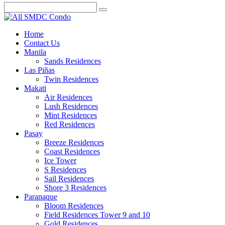
Home
Contact Us
Manila
Sands Residences
Las Piñas
Twin Residences
Makati
Air Residences
Lush Residences
Mint Residences
Red Residences
Pasay
Breeze Residences
Coast Residences
Ice Tower
S Residences
Sail Residences
Shore 3 Residences
Paranaque
Bloom Residences
Field Residences Tower 9 and 10
Gold Residences