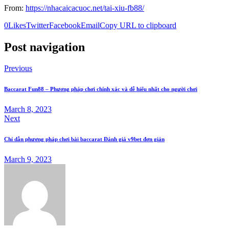
From:
https://nhacaicacuoc.net/tai-xiu-fb88/
0
Likes
Twitter
Facebook
Email
Copy URL to clipboard
Post navigation
Previous
Baccarat Fun88 – Phương pháp chơi chính xác và dễ hiểu nhất cho người chơi
March 8, 2023
Next
Chỉ dẫn phương pháp chơi bài baccarat Đánh giá v9bet đơn giản
March 9, 2023