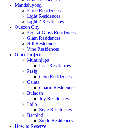
Mandaluyong
Fame Residences
Light Residences
Light 2 Residences
Quezon City
Fern at Grass Residences
Glam Residences
Hill Residences
Vine Residences
Other Projects
Muntinlupa
Leaf Residences
Pasig
Gem Residences
Cainta
Charm Residences
Bulacan
Joy Residences
Iloilo
Style Residences
Bacolod
Smile Residences
How to Reserve