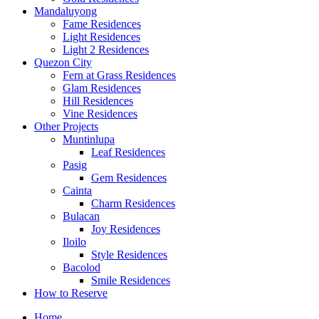
Mandaluyong
Fame Residences
Light Residences
Light 2 Residences
Quezon City
Fern at Grass Residences
Glam Residences
Hill Residences
Vine Residences
Other Projects
Muntinlupa
Leaf Residences
Pasig
Gem Residences
Cainta
Charm Residences
Bulacan
Joy Residences
Iloilo
Style Residences
Bacolod
Smile Residences
How to Reserve
Home