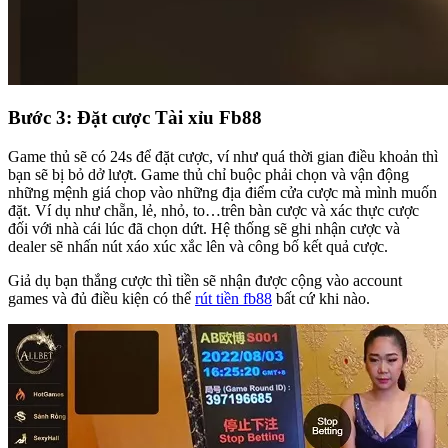
Bước 3: Đặt cược Tài xỉu Fb88
Game thủ sẽ có 24s để đặt cược, ví như quá thời gian điều khoản thì
bạn sẽ bị bỏ dở lượt. Game thủ chỉ buộc phải chọn và vận động
những mệnh giá chop vào những địa điểm cửa cược mà mình muốn
đặt. Ví dụ như chẵn, lẻ, nhỏ, to…trên bàn cược và xác thực cược
đối với nhà cái lúc đã chọn dứt. Hệ thống sẽ ghi nhận cược và
dealer sẽ nhấn nút xáo xúc xắc lên và công bố kết quả cược.
Giả dụ bạn thắng cược thì tiền sẽ nhận được cộng vào account
games và đủ điều kiện có thể
rút tiền fb88
bất cứ khi nào.