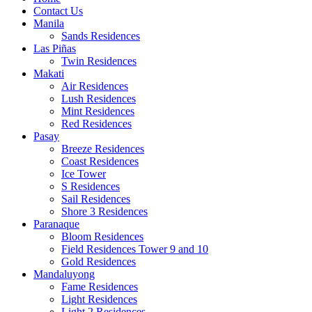
Contact Us
Manila
Sands Residences
Las Piñas
Twin Residences
Makati
Air Residences
Lush Residences
Mint Residences
Red Residences
Pasay
Breeze Residences
Coast Residences
Ice Tower
S Residences
Sail Residences
Shore 3 Residences
Paranaque
Bloom Residences
Field Residences Tower 9 and 10
Gold Residences
Mandaluyong
Fame Residences
Light Residences
Light 2 Residences