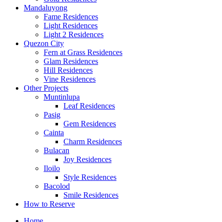
Mandaluyong
Fame Residences
Light Residences
Light 2 Residences
Quezon City
Fern at Grass Residences
Glam Residences
Hill Residences
Vine Residences
Other Projects
Muntinlupa
Leaf Residences
Pasig
Gem Residences
Cainta
Charm Residences
Bulacan
Joy Residences
Iloilo
Style Residences
Bacolod
Smile Residences
How to Reserve
Home