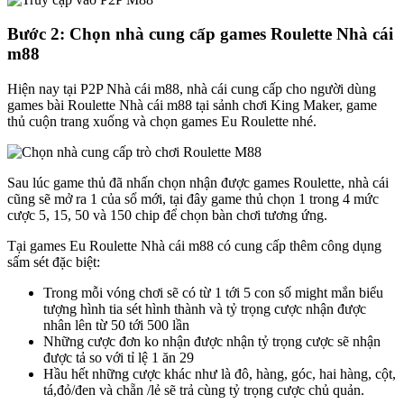
Bước 2: Chọn nhà cung cấp games Roulette Nhà cái
m88
Hiện nay tại P2P Nhà cái m88, nhà cái cung cấp cho người dùng
games bài Roulette Nhà cái m88 tại sảnh chơi King Maker, game
thủ cuộn trang xuống và chọn games Eu Roulette nhé.
Sau lúc game thủ đã nhấn chọn nhận được games Roulette, nhà cái
cũng sẽ mở ra 1 của sổ mới, tại đây game thủ chọn 1 trong 4 mức
cược 5, 15, 50 và 150 chip để chọn bàn chơi tương ứng.
Tại games Eu Roulette Nhà cái m88 có cung cấp thêm công dụng
sấm sét đặc biệt:
Trong mỗi vóng chơi sẽ có từ 1 tới 5 con số might mắn biểu
tượng hình tia sét hình thành và tỷ trọng cược nhận được
nhân lên từ 50 tới 500 lần
Những cược đơn ko nhận được nhận tỷ trọng cược sẽ nhận
được tả so với tỉ lệ 1 ăn 29
Hầu hết những cược khác như là đô, hàng, góc, hai hàng, cột,
tá,đỏ/đen và chẵn /lẻ sẽ trả cùng tỷ trọng cược chủ quản.