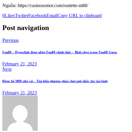
Nguồn: https://casinosomot.com/roulette-m88/
0
Likes
Twitter
Facebook
Email
Copy URL to clipboard
Post navigation
Previous
Fun88 – Hyperlink đăng nhập Fun88 chính thức – Bình chọn trang Fun88 Guess
February 21, 2023
Next
Rồng hổ M88 nhà cái – Tìm hiểu phương pháp chơi mới nhất cho tân binh
February 21, 2023