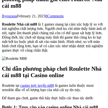
cái m88
By
eurasia
February 21, 2023
0
Comments
Roulette Nhà cái m88
là 1 games mang lại cảm xúc hợp lý so với
trải nghiệm chất lượng hơn. Người chơi ko chỉ nhìn thấy hình ảnh rõ
nét, nghe âm thanh phải chăng mà còn có thể quan sát hợp lý hơn.
Đồng thời, lúc chơi sử dụng máy tính thì game thủ cũng ko lo hại
mắt bởi ko buộc phải dí sát vào màn hình. Hình như, so với màn
hình chơi rộng hơn, bạn sẽ có cảm xúc như nhận được trải nghiệm
games thực vô cùng chân thật.
Chỉ dẫn phương pháp chơi Roulette Nhà
cái m88 tại Casino online
Roulette tại
casino trực tuyến m88
là games luôn thuộc most
sensible đầu về số lượng bạn của nhà cái uy tín này.
Để tham gia chơi, game thủ hãy thực hiện các thao tác dưới:
Bước 1: Truy cập vào casino online Nhà cái m88