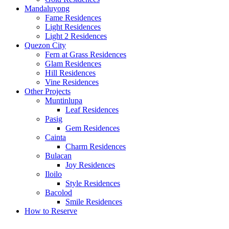
Mandaluyong
Fame Residences
Light Residences
Light 2 Residences
Quezon City
Fern at Grass Residences
Glam Residences
Hill Residences
Vine Residences
Other Projects
Muntinlupa
Leaf Residences
Pasig
Gem Residences
Cainta
Charm Residences
Bulacan
Joy Residences
Iloilo
Style Residences
Bacolod
Smile Residences
How to Reserve