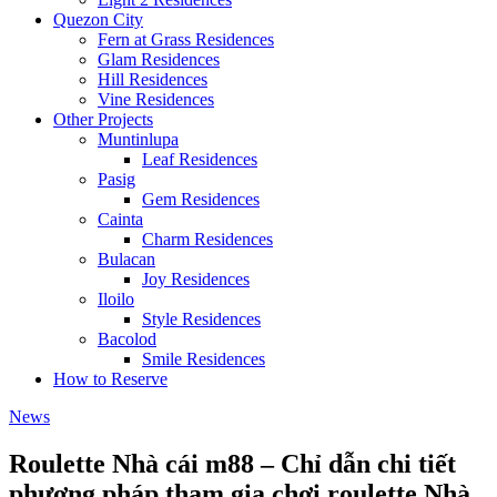
Quezon City
Fern at Grass Residences
Glam Residences
Hill Residences
Vine Residences
Other Projects
Muntinlupa
Leaf Residences
Pasig
Gem Residences
Cainta
Charm Residences
Bulacan
Joy Residences
Iloilo
Style Residences
Bacolod
Smile Residences
How to Reserve
News
Roulette Nhà cái m88 – Chỉ dẫn chi tiết
phương pháp tham gia chơi roulette Nhà