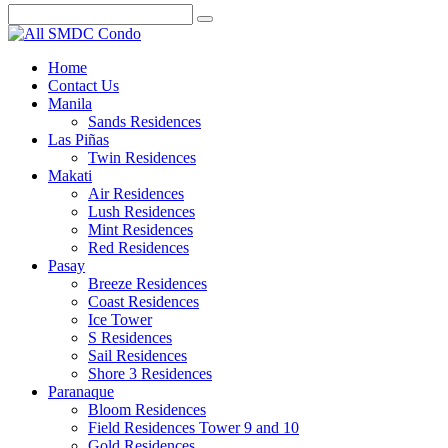
Home
Contact Us
Manila
Sands Residences
Las Piñas
Twin Residences
Makati
Air Residences
Lush Residences
Mint Residences
Red Residences
Pasay
Breeze Residences
Coast Residences
Ice Tower
S Residences
Sail Residences
Shore 3 Residences
Paranaque
Bloom Residences
Field Residences Tower 9 and 10
Gold Residences