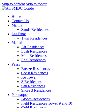
Skip to content
Skip to footer
Home
Contact Us
Manila
Sands Residences
Las Piñas
Twin Residences
Makati
Air Residences
Lush Residences
Mint Residences
Red Residences
Pasay
Breeze Residences
Coast Residences
Ice Tower
S Residences
Sail Residences
Shore 3 Residences
Paranaque
Bloom Residences
Field Residences Tower 9 and 10
Gold Residences