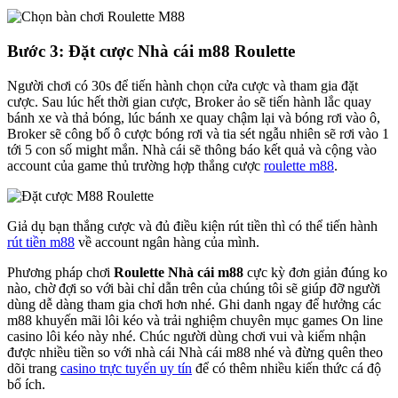
Bước 3: Đặt cược Nhà cái m88 Roulette
Người chơi có 30s để tiến hành chọn cửa cược và tham gia đặt
cược. Sau lúc hết thời gian cược, Broker ảo sẽ tiến hành lắc quay
bánh xe và thả bóng, lúc bánh xe quay chậm lại và bóng rơi vào ô,
Broker sẽ công bố ô cược bóng rơi và tia sét ngẫu nhiên sẽ rơi vào 1
tới 5 con số might mắn. Nhà cái sẽ thông báo kết quả và cộng vào
account của game thủ trường hợp thắng cược
roulette m88
.
Giả dụ bạn thắng cược và đủ điều kiện rút tiền thì có thể tiến hành
rút tiền m88
về account ngân hàng của mình.
Phương pháp chơi
Roulette Nhà cái m88
cực kỳ đơn giản đúng ko
nào, chờ đợi so với bài chỉ dẫn trên của chúng tôi sẽ giúp đỡ người
dùng dễ dàng tham gia chơi hơn nhé. Ghi danh ngay để hưởng các
m88 khuyến mãi lôi kéo và trải nghiệm chuyên mục games On line
casino lôi kéo này nhé. Chúc người dùng chơi vui và kiếm nhận
được nhiều tiền so với nhà cái Nhà cái m88 nhé và đừng quên theo
dõi trang
casino trực tuyến uy tín
để có thêm nhiều kiến thức cá độ
bổ ích.