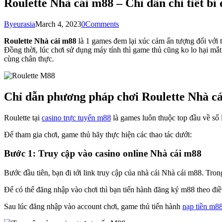
Roulette Nhà cái m88 – Chỉ dẫn chi tiết bí
By
eurasia
March 4, 2023
0
Comments
Roulette Nhà cái m88
là 1 games đem lại xúc cảm ấn tượng đối với t
Đồng thời, lúc chơi sử dụng máy tính thì game thủ cũng ko lo hại mắ
cùng chân thực.
Chỉ dẫn phương pháp chơi Roulette Nhà cá
Roulette tại
casino trực tuyến m88
là games luôn thuộc top đầu về số 
Để tham gia chơi, game thủ hãy thực hiện các thao tác dưới:
Bước 1: Truy cập vào casino online Nhà cái m88
Bước đầu tiên, bạn đi tới link truy cập của nhà cái Nhà cái m88. Tron
Để có thể đăng nhập vào chơi thì bạn tiến hành đăng ký m88 theo điề
Sau lúc đăng nhập vào account chơi, game thủ tiến hành
nạp tiền m8