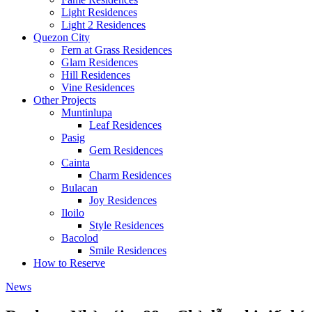
Light Residences
Light 2 Residences
Quezon City
Fern at Grass Residences
Glam Residences
Hill Residences
Vine Residences
Other Projects
Muntinlupa
Leaf Residences
Pasig
Gem Residences
Cainta
Charm Residences
Bulacan
Joy Residences
Iloilo
Style Residences
Bacolod
Smile Residences
How to Reserve
News