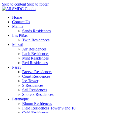
Skip to content
Skip to footer
Home
Contact Us
Manila
Sands Residences
Las Piñas
Twin Residences
Makati
Air Residences
Lush Residences
Mint Residences
Red Residences
Pasay
Breeze Residences
Coast Residences
Ice Tower
S Residences
Sail Residences
Shore 3 Residences
Paranaque
Bloom Residences
Field Residences Tower 9 and 10
Gold Residences