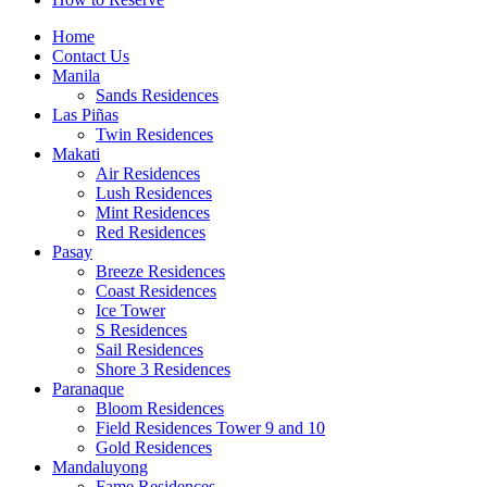
Home
Contact Us
Manila
Sands Residences
Las Piñas
Twin Residences
Makati
Air Residences
Lush Residences
Mint Residences
Red Residences
Pasay
Breeze Residences
Coast Residences
Ice Tower
S Residences
Sail Residences
Shore 3 Residences
Paranaque
Bloom Residences
Field Residences Tower 9 and 10
Gold Residences
Mandaluyong
Fame Residences