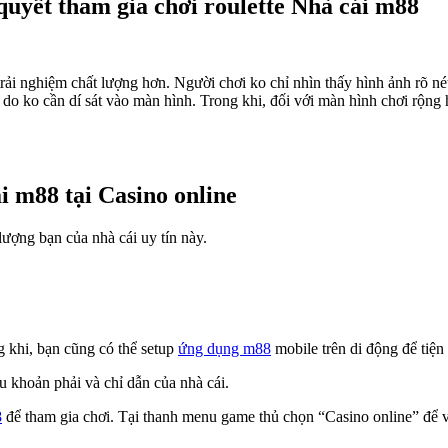
 quyết tham gia chơi roulette Nhà cái m88
rải nghiệm chất lượng hơn. Người chơi ko chỉ nhìn thấy hình ảnh rõ n
t do ko cần dí sát vào màn hình. Trong khi, đối với màn hình chơi rộn
i m88 tại Casino online
lượng bạn của nhà cái uy tín này.
g khi, bạn cũng có thể setup
ứng dụng m88
mobile trên di động để tiện
u khoản phải và chỉ dẫn của nhà cái.
8
để tham gia chơi. Tại thanh menu game thủ chọn “Casino online” để 