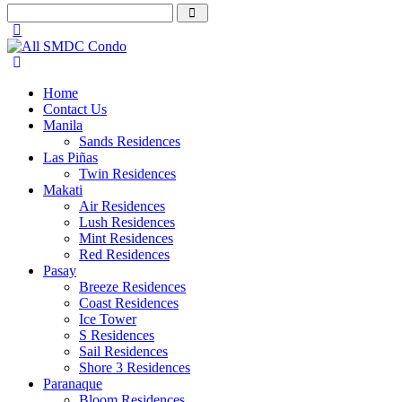
Home
Contact Us
Manila
Sands Residences
Las Piñas
Twin Residences
Makati
Air Residences
Lush Residences
Mint Residences
Red Residences
Pasay
Breeze Residences
Coast Residences
Ice Tower
S Residences
Sail Residences
Shore 3 Residences
Paranaque
Bloom Residences