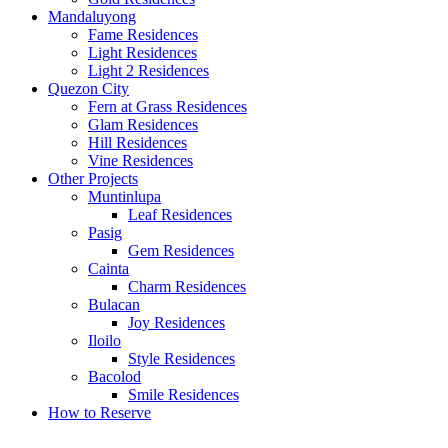
Mandaluyong
Fame Residences
Light Residences
Light 2 Residences
Quezon City
Fern at Grass Residences
Glam Residences
Hill Residences
Vine Residences
Other Projects
Muntinlupa
Leaf Residences
Pasig
Gem Residences
Cainta
Charm Residences
Bulacan
Joy Residences
Iloilo
Style Residences
Bacolod
Smile Residences
How to Reserve