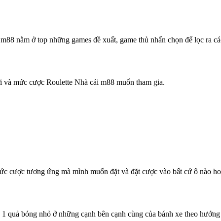
ái m88 nằm ở top những games đề xuất, game thủ nhấn chọn để lọc ra 
hơi và mức cược Roulette Nhà cái m88 muốn tham gia.
mức cược tương ứng mà mình muốn đặt và đặt cược vào bất cứ ô nào h
 1 quả bóng nhỏ ở những cạnh bên cạnh cùng của bánh xe theo hướng n