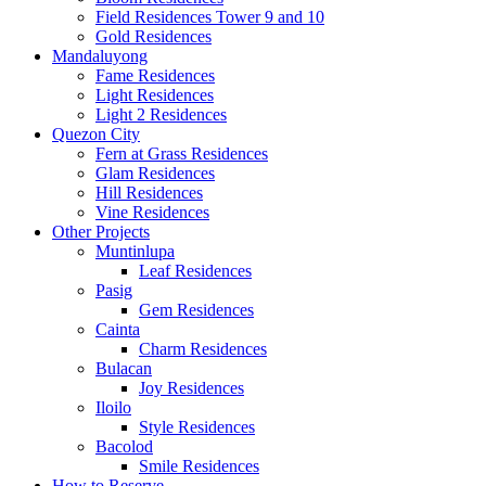
Field Residences Tower 9 and 10
Gold Residences
Mandaluyong
Fame Residences
Light Residences
Light 2 Residences
Quezon City
Fern at Grass Residences
Glam Residences
Hill Residences
Vine Residences
Other Projects
Muntinlupa
Leaf Residences
Pasig
Gem Residences
Cainta
Charm Residences
Bulacan
Joy Residences
Iloilo
Style Residences
Bacolod
Smile Residences
How to Reserve