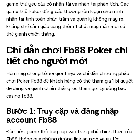
game thủ yêu cầu có nhân tài và nhân tài phân tích. Các
game thủ Poker đẳng cấp thường rèn luyện cho mình
nhân tài tính toán phần trăm và quản lý không may ro,
khống chế cảm giác cộng thêm 1 chút may mắn mới có
thể giành chiến thắng.
Chỉ dẫn chơi Fb88 Poker chi
tiết cho người mới
Hôm nay chúng tôi sẽ giới thiệu và chỉ dẫn phương pháp
chơi Poker Fb88 để khách hàng có thể tham gia 1 bí quyết
dẽ dàng và giành chiến thắng lúc tham gia tại sòng bạc
casino fb88
.
Bước 1: Truy cập và đăng nhập
account Fb88
Đầu tiên, game thủ truy cập vào trang chủ chính thức của
Fb88 thông qua những đường link an ninh và uy tín: