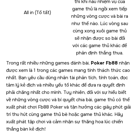
thì khi nàu nhiệm vụ của
game thủ là ngồi xem tiếp
All in (Tố tất)
những vòng cược và bài ra
như thế nào. Lúc vòng sau
cùng xong xuôi game thủ
sẽ nhận được so bài đối
với các game thủ khác để
phân định thắng thua.
Trong rất nhiều những games đánh bài,
Poker Fb88
nhận
được xem là 1 trong các games mang tính thách thức cao
nhất. Bạn yêu cầu dùng nhân tài phân tích, tính toán, đọc
tâm lý kẻ địch và nhiều yếu tố khác để đưa ra quyết định
phải chăng nhất cho mình. Tuy nhiên, đối với sự hiểu biết
về những vòng cược và bí quyết chia bài, game thủ có thể
xuất phát chơi Fb88 Poker và tận hưởng các giây phút giải
trí thu hút cùng game thủ bè hoặc game thủ khác. Hãy
xuất phát tập chơi và cảm nhận sự thăng hoa lúc chiến
thắng bàn kẻ địch!