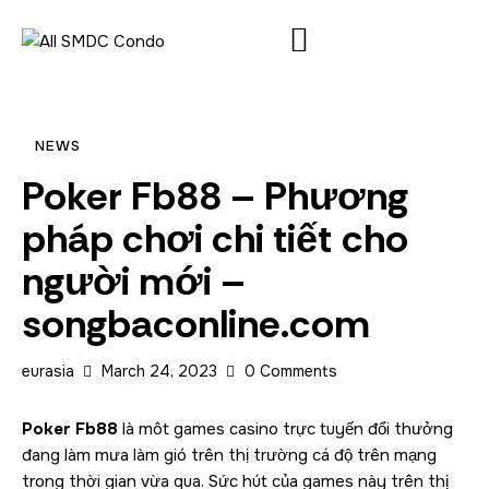
Home
Contact Us
NEWS
Manila
Poker Fb88 – Phương
pháp chơi chi tiết cho
Las Piñas
người mới –
Makati
songbaconline.com
Pasay
eurasia
March 24, 2023
0
Comments
Paranaque
Poker Fb88
là môt games
casino trực tuyến
đổi thưởng
Mandaluyong
đang làm mưa làm gió trên thị trường cá độ trên mạng
trong thời gian vừa qua. Sức hút của games này trên thị