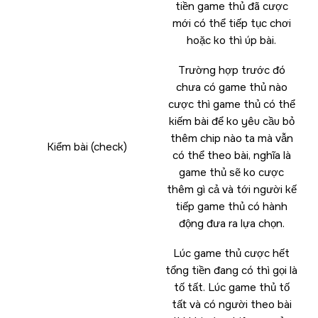
tiền game thủ đã cược
mới có thể tiếp tục chơi
hoặc ko thì úp bài.
Trường hợp trước đó
chưa có game thủ nào
cược thì game thủ có thể
kiếm bài để ko yêu cầu bỏ
thêm chip nào ta mà vẫn
Kiểm bài (check)
có thể theo bài, nghĩa là
game thủ sẽ ko cược
thêm gì cả và tới người kế
tiếp game thủ có hành
động đưa ra lựa chọn.
Lúc game thủ cược hết
tổng tiền đang có thì gọi là
tố tất. Lúc game thủ tố
tất và có người theo bài