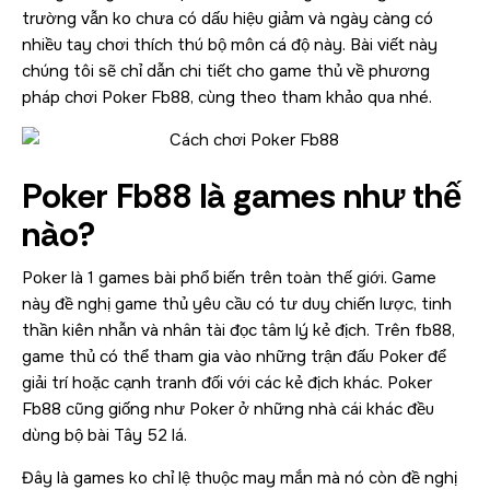
Quezon City
trường vẫn ko chưa có dấu hiệu giảm và ngày càng có
nhiều tay chơi thích thú bộ môn cá độ này. Bài viết này
chúng tôi sẽ chỉ dẫn chi tiết cho game thủ về phương
Other Projects
pháp chơi Poker Fb88, cùng theo tham khảo qua nhé.
How to Reserve
Poker Fb88 là games như thế
nào?
Poker là 1 games bài phổ biến trên toàn thế giới. Game
này đề nghị game thủ yêu cầu có tư duy chiến lược, tinh
thần kiên nhẫn và nhân tài đọc tâm lý kẻ địch. Trên
fb88
,
game thủ có thể tham gia vào những trận đấu Poker để
giải trí hoặc cạnh tranh đối với các kẻ địch khác. Poker
Fb88 cũng giống như Poker ở những nhà cái khác đều
dùng bộ bài Tây 52 lá.
Đây là games ko chỉ lệ thuộc may mắn mà nó còn đề nghị