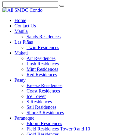
Home
Contact Us
Manila
Sands Residences
Las Piñas
Twin Residences
Makati
Air Residences
Lush Residences
Mint Residences
Red Residences
Pasay
Breeze Residences
Coast Residences
Ice Tower
S Residences
Sail Residences
Shore 3 Residences
Paranaque
Bloom Residences
Field Residences Tower 9 and 10
Gold Residences