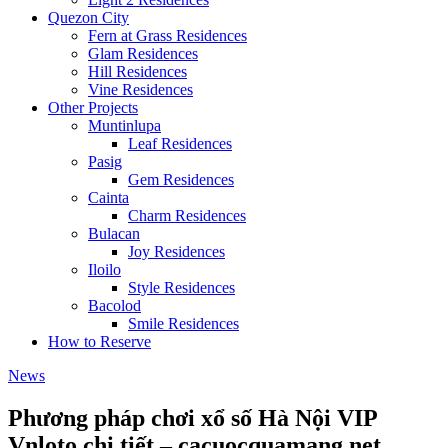
Quezon City
Fern at Grass Residences
Glam Residences
Hill Residences
Vine Residences
Other Projects
Muntinlupa
Leaf Residences
Pasig
Gem Residences
Cainta
Charm Residences
Bulacan
Joy Residences
Iloilo
Style Residences
Bacolod
Smile Residences
How to Reserve
News
Phương pháp chơi xổ số Hà Nội VIP
Vnloto chi tiết – cacuocquamang.net