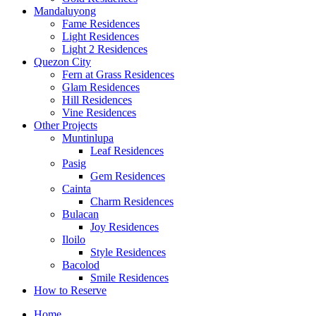
Mandaluyong
Fame Residences
Light Residences
Light 2 Residences
Quezon City
Fern at Grass Residences
Glam Residences
Hill Residences
Vine Residences
Other Projects
Muntinlupa
Leaf Residences
Pasig
Gem Residences
Cainta
Charm Residences
Bulacan
Joy Residences
Iloilo
Style Residences
Bacolod
Smile Residences
How to Reserve
Home