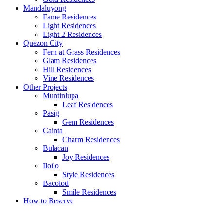
Mandaluyong
Fame Residences
Light Residences
Light 2 Residences
Quezon City
Fern at Grass Residences
Glam Residences
Hill Residences
Vine Residences
Other Projects
Muntinlupa
Leaf Residences
Pasig
Gem Residences
Cainta
Charm Residences
Bulacan
Joy Residences
Iloilo
Style Residences
Bacolod
Smile Residences
How to Reserve