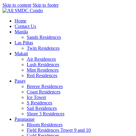
Skip to content
Skip to footer
Home
Contact Us
Manila
Sands Residences
Las Piñas
Twin Residences
Makati
Air Residences
Lush Residences
Mint Residences
Red Residences
Pasay
Breeze Residences
Coast Residences
Ice Tower
S Residences
Sail Residences
Shore 3 Residences
Paranaque
Bloom Residences
Field Residences Tower 9 and 10
Gold Residences