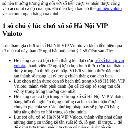
số tiền thưởng tương ứng đối với số tiền cược sẽ nhận được cộng
vào account cá độ của bạn. Đủ điều kiện bạn có thể
rút tiền vnloto
về account ngân hàng của mình.
1 số chú ý lúc chơi xổ số Hà Nội VIP
Vnloto
Lúc tham gia chơi xổ số Hà Nội VIP Vnloto và kiếm tiền hiệu quả
từ nhà cái này, bạn đề nghị bắt buộc chú ý 1 số điểm sau đây:
Để nâng cao cơ hội chiến thắng lúc đặt cược
xổ số hà nội vip
vnloto
, thành viên đề nghị lựa chọn hình thức cược tán thành
dù tỷ trọng ăn thưởng có thấp. Vì bởi vì, hình thức đặt cược
tán thành sẽ mang lại tỷ trọng chiến thắng cao cho bạn.
Lúc chọn nhận được con số bạch thủ trong xổ số Hà Nội VIP
Vnloto, thành viên phải đánh lộn để có cặp số song thủ đối
với tỷ trọng trúng thưởng cao nhất.
Để nâng cao cơ hội trúng số trong xổ số Hà Nội VIP Vnloto,
bằng hữu đề nghị áp dụng những cách soi cầu nhận được
chuyên gia chia sẻ. Các phương pháp này sẽ giúp đỡ bằng
hữu tăng thêm cơ hội trúng số cho mình.
Lúc soi cầu xổ số Hà Nội VIP Vnloto, thành viên phải dùng
những dụng cụ thống kê tần suất lô tô, lô gan, lô trượt,… để
dễ dàng hơn trong việc lựa chọn số hiệu quả ở nhà cái.