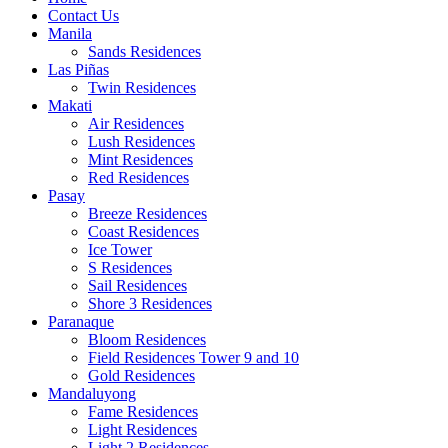
Contact Us
Manila
Sands Residences
Las Piñas
Twin Residences
Makati
Air Residences
Lush Residences
Mint Residences
Red Residences
Pasay
Breeze Residences
Coast Residences
Ice Tower
S Residences
Sail Residences
Shore 3 Residences
Paranaque
Bloom Residences
Field Residences Tower 9 and 10
Gold Residences
Mandaluyong
Fame Residences
Light Residences
Light 2 Residences