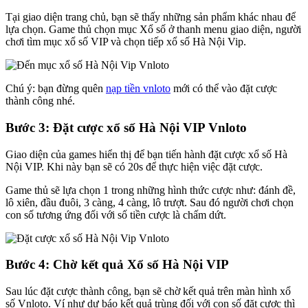
Tại giao diện trang chủ, bạn sẽ thấy những sản phẩm khác nhau để
lựa chọn. Game thủ chọn mục Xổ số ở thanh menu giao diện, người
chơi tìm mục xổ số VIP và chọn tiếp xổ số Hà Nội Vip.
Chú ý: bạn đừng quên
nạp tiền vnloto
mới có thể vào đặt cược
thành công nhé.
Bước 3: Đặt cược xổ số Hà Nội VIP Vnloto
Giao diện của games hiển thị để bạn tiến hành đặt cược xổ số Hà
Nội VIP. Khi này bạn sẽ có 20s để thực hiện việc đặt cược.
Game thủ sẽ lựa chọn 1 trong những hình thức cược như: đánh đề,
lô xiên, đầu đuôi, 3 càng, 4 càng, lô trượt. Sau đó người chơi chọn
con số tương ứng đối với số tiền cược là chấm dứt.
Bước 4: Chờ kết quả Xổ số Hà Nội VIP
Sau lúc đặt cược thành công, bạn sẽ chờ kết quả trên màn hình xổ
số Vnloto. Ví như dự báo kết quả trùng đối với con số đặt cược thì