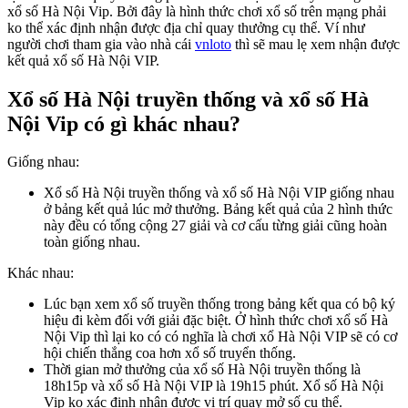
xổ số Hà Nội Vip. Bởi đây là hình thức chơi xổ số trên mạng phải
ko thể xác định nhận được địa chỉ quay thưởng cụ thể. Ví như
người chơi tham gia vào nhà cái
vnloto
thì sẽ mau lẹ xem nhận được
kết quả xổ số Hà Nội VIP.
Xổ số Hà Nội truyền thống và xổ số Hà
Nội Vip có gì khác nhau?
Giống nhau:
Xổ số Hà Nội truyền thống và xổ số Hà Nội VIP giống nhau
ở bảng kết quả lúc mở thưởng. Bảng kết quả của 2 hình thức
này đều có tổng cộng 27 giải và cơ cấu từng giải cũng hoàn
toàn giống nhau.
Khác nhau:
Lúc bạn xem xổ số truyền thống trong bảng kết qua có bộ ký
hiệu đi kèm đối với giải đặc biệt. Ở hình thức chơi xổ số Hà
Nội Vip thì lại ko có có nghĩa là chơi xổ Hà Nội VIP sẽ có cơ
hội chiến thắng coa hơn xổ số truyển thống.
Thời gian mở thưởng của xổ số Hà Nội truyền thống là
18h15p và xổ số Hà Nội VIP là 19h15 phút. Xổ số Hà Nội
Vip ko xác định nhận được vị trí quay mở số cụ thể.