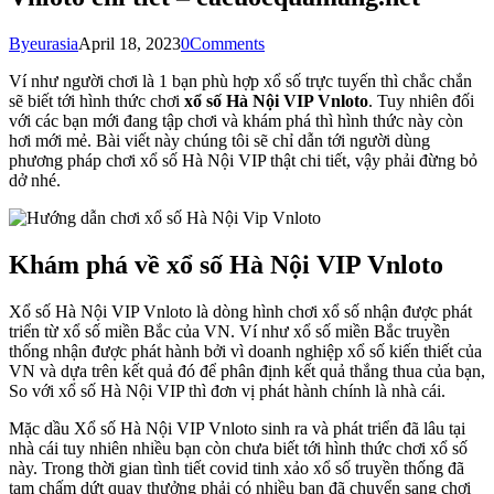
By
eurasia
April 18, 2023
0
Comments
Ví như người chơi là 1 bạn phù hợp xổ số trực tuyến thì chắc chắn
sẽ biết tới hình thức chơi
xổ số Hà Nội VIP Vnloto
. Tuy nhiên đối
với các bạn mới đang tập chơi và khám phá thì hình thức này còn
hơi mới mẻ. Bài viết này chúng tôi sẽ chỉ dẫn tới người dùng
phương pháp chơi xổ số Hà Nội VIP thật chi tiết, vậy phải đừng bỏ
dở nhé.
Khám phá về xổ số Hà Nội VIP Vnloto
Xổ số Hà Nội VIP Vnloto là dòng hình chơi xổ số nhận được phát
triển từ xổ số miền Bắc của VN. Ví như xổ số miền Bắc truyền
thống nhận được phát hành bởi vì doanh nghiệp xổ số kiến thiết của
VN và dựa trên kết quả đó để phân định kết quả thắng thua của bạn,
So với xổ số Hà Nội VIP thì đơn vị phát hành chính là nhà cái.
Mặc dầu Xổ số Hà Nội VIP Vnloto sinh ra và phát triển đã lâu tại
nhà cái tuy nhiên nhiều bạn còn chưa biết tới hình thức chơi xổ số
này. Trong thời gian tình tiết covid tinh xảo xổ số truyền thống đã
tạm chấm dứt quay thưởng phải có nhiều bạn đã chuyển sang chơi