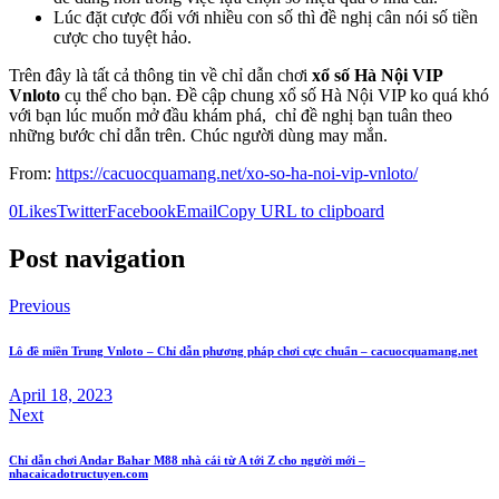
Lúc đặt cược đối với nhiều con số thì đề nghị cân nói số tiền
cược cho tuyệt hảo.
Trên đây là tất cả thông tin về chỉ dẫn chơi
xổ số Hà Nội VIP
Vnloto
cụ thể cho bạn. Đề cập chung xổ số Hà Nội VIP ko quá khó
với bạn lúc muốn mở đầu khám phá, chỉ đề nghị bạn tuân theo
những bước chỉ dẫn trên. Chúc người dùng may mắn.
From:
https://cacuocquamang.net/xo-so-ha-noi-vip-vnloto/
0
Likes
Twitter
Facebook
Email
Copy URL to clipboard
Post navigation
Previous
Lô đề miền Trung Vnloto – Chỉ dẫn phương pháp chơi cực chuẩn – cacuocquamang.net
April 18, 2023
Next
Chỉ dẫn chơi Andar Bahar M88 nhà cái từ A tới Z cho người mới –
nhacaicadotructuyen.com