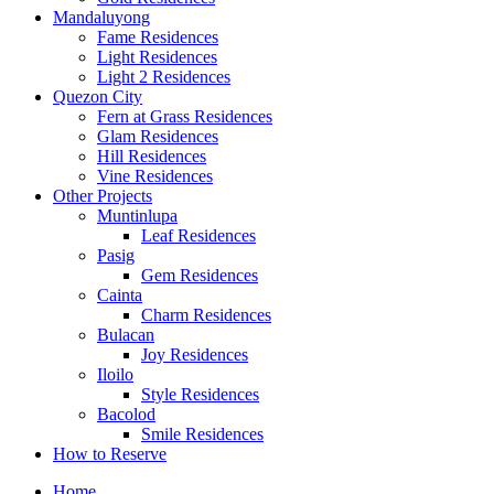
Mandaluyong
Fame Residences
Light Residences
Light 2 Residences
Quezon City
Fern at Grass Residences
Glam Residences
Hill Residences
Vine Residences
Other Projects
Muntinlupa
Leaf Residences
Pasig
Gem Residences
Cainta
Charm Residences
Bulacan
Joy Residences
Iloilo
Style Residences
Bacolod
Smile Residences
How to Reserve
Home