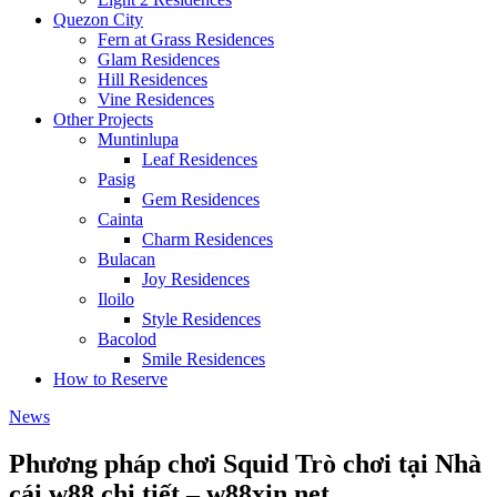
Quezon City
Fern at Grass Residences
Glam Residences
Hill Residences
Vine Residences
Other Projects
Muntinlupa
Leaf Residences
Pasig
Gem Residences
Cainta
Charm Residences
Bulacan
Joy Residences
Iloilo
Style Residences
Bacolod
Smile Residences
How to Reserve
News
Phương pháp chơi Squid Trò chơi tại Nhà
cái w88 chi tiết – w88xin.net