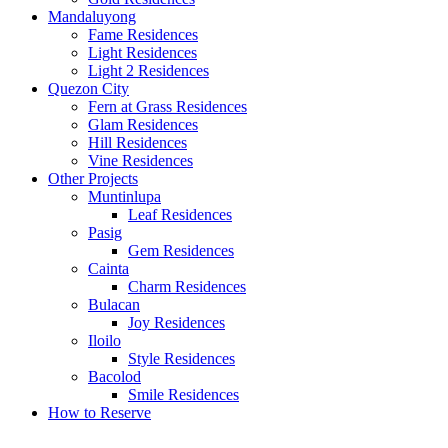
Mandaluyong
Fame Residences
Light Residences
Light 2 Residences
Quezon City
Fern at Grass Residences
Glam Residences
Hill Residences
Vine Residences
Other Projects
Muntinlupa
Leaf Residences
Pasig
Gem Residences
Cainta
Charm Residences
Bulacan
Joy Residences
Iloilo
Style Residences
Bacolod
Smile Residences
How to Reserve