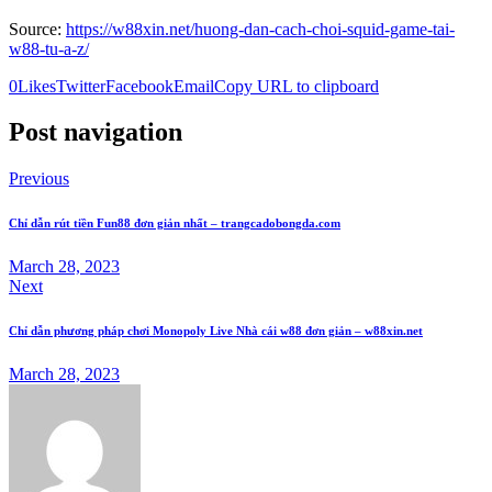
Source:
https://w88xin.net/huong-dan-cach-choi-squid-game-tai-
w88-tu-a-z/
0
Likes
Twitter
Facebook
Email
Copy URL to clipboard
Post navigation
Previous
Chỉ dẫn rút tiền Fun88 đơn giản nhất – trangcadobongda.com
March 28, 2023
Next
Chỉ dẫn phương pháp chơi Monopoly Live Nhà cái w88 đơn giản – w88xin.net
March 28, 2023