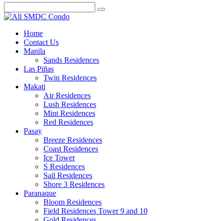
Home
Contact Us
Manila
Sands Residences
Las Piñas
Twin Residences
Makati
Air Residences
Lush Residences
Mint Residences
Red Residences
Pasay
Breeze Residences
Coast Residences
Ice Tower
S Residences
Sail Residences
Shore 3 Residences
Paranaque
Bloom Residences
Field Residences Tower 9 and 10
Gold Residences