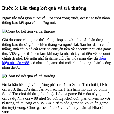
Bước 5: Lên tiếng kết quả và trả thưởng
Ngay lúc thời gian cược và lượt chơi xong xuôi, dealer sẽ tiến hành
thông báo kết quả của những nút.
Giả dụ cược của game thủ trùng khớp so với kết quả nhận được
thông báo thì sẽ giành chiến thắng và ngược lại. Sau lúc dành chiến
thắng, nhà cái Nhà cái w88 sẽ chuyển tiền về account phụ của game
thủ. Việc game thủ nên làm khi này là nhanh tay rút tiền về account
chính đi nhé. Đề nghị nhớ là game thủ cần thỏa mãn đầy đủ
điều
kiện rút tiền w88
, có như thế game thủ mới rút tiền cược thành công
nhận được.
Đó là hầu hết luật và phương pháp chơi trò Squid Trò chơi tại Nhà
cái w88, thật đơn giản cần ko nào. Là 1 fan hâm mộ của bộ phim
Squid Trò chơi thì đừng bắt buộc bỏ qua game lôi cuốn này tại nhà
cái cá độ Nhà cái w88 nhé! So với luật chơi đơn giản đi kèm so với
tỷ trọng trả thưởng cao, W88Xin đảm bảo game sẽ ko khiến game
thủ tuyệt vọng. Chúc game thủ chơi vui và may mắn tại Nhà cái
w88!