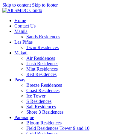
Skip to content
Skip to footer
Home
Contact Us
Manila
Sands Residences
Las Piñas
Twin Residences
Makati
Air Residences
Lush Residences
Mint Residences
Red Residences
Pasay
Breeze Residences
Coast Residences
Ice Tower
S Residences
Sail Residences
Shore 3 Residences
Paranaque
Bloom Residences
Field Residences Tower 9 and 10
Gold Residences