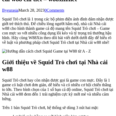
By
eurasia
March 28, 2023
0
Comments
Squid Trò chơi là 1 trong các bộ phim điện ảnh đình đám nhận được
giới trẻ thích thú. Để chiều lòng người hâm mộ, nhà cái Nhà cái
w88 cho hình thành game cá độ mang tên Squid Trò chơi – Game
con mực so với nhiều công dụng lôi kéo và tỷ trọng trả thưởng hậu
hĩnh. Hãy cùng W88Xin theo dõi bài viết dưới dưới đây để hiểu rõ
về luật và phương pháp chơi Squid Trò chơi tại Nhà cái w88 nhé!
Giới thiệu về Squid Trò chơi tại Nhà cái
w88
Squid Trò chơi hay còn nhận được gọi là game con mực. Đây là 1
game có luật chơi đơn giản, dễ hiểu và có nhiều cơ hội chiến thắng
to lớn. Theo bình chọn của 1 số bạn cá độ online, Squid Trò chơi tại
Nhà cái w88 đem đến 1 trải nghiệm cực kỳ mới mẻ và nhiều cảm
hứng.
Trên 1 bàn Squid Trò chơi, hệ thống sẽ dùng 3 nút hai mặt: