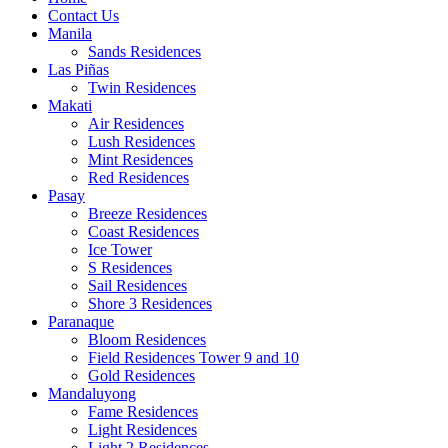
Contact Us
Manila
Sands Residences
Las Piñas
Twin Residences
Makati
Air Residences
Lush Residences
Mint Residences
Red Residences
Pasay
Breeze Residences
Coast Residences
Ice Tower
S Residences
Sail Residences
Shore 3 Residences
Paranaque
Bloom Residences
Field Residences Tower 9 and 10
Gold Residences
Mandaluyong
Fame Residences
Light Residences
Light 2 Residences