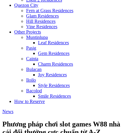
Quezon City
Fern at Grass Residences
Glam Residences
Hill Residences
Vine Residences
Other Projects
Muntinlupa
Leaf Residences
Pasig
Gem Residences
Cainta
Charm Residences
Bulacan
Joy Residences
Iloilo
Style Residences
Bacolod
Smile Residences
How to Reserve
News
Phương pháp chơi slot games W88 nhà
cái đổi thưởng cực chuẩn từ A-Z