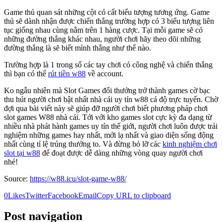
Game thủ quan sát những cột có cất biểu tượng tương ứng. Game
thủ sẽ dành nhận được chiến thắng trường hợp có 3 biểu tượng liên
tục giống nhau cùng nằm trên 1 hàng cược. Tại mỗi game sẽ có
những đường thắng khác nhau, người chơi hãy theo dõi những
đường thắng là sẽ biết mình thắng như thế nào.
Trường hợp là 1 trong số các tay chơi có công nghệ và chiến thắng
thì bạn có thể
rút tiền w88
về account.
Ko ngẫu nhiên mà Slot Games đổi thưởng trở thành games cờ bạc
thu hút người chơi bật nhất nhà cái uy tín w88 cá độ trực tuyến. Chờ
đợi qua bài viết này sẽ giúp đỡ người chơi biết phương pháp chơi
slot games W88 nhà cái. Tới với kho games slot cực kỳ đa dạng từ
nhiều nhà phát hành games uy tín thế giới, người chơi luôn được trải
nghiệm những games hay nhất, mới lạ nhất và giao diện sống động
nhất cùng tỉ lệ trúng thưởng to. Và đừng bỏ lỡ các
kinh nghiệm chơi
slot tại w88
để đoạt được dễ dàng những vòng quay người chơi
nhé!
Source:
https://w88.icu/slot-game-w88/
0
Likes
Twitter
Facebook
Email
Copy URL to clipboard
Post navigation