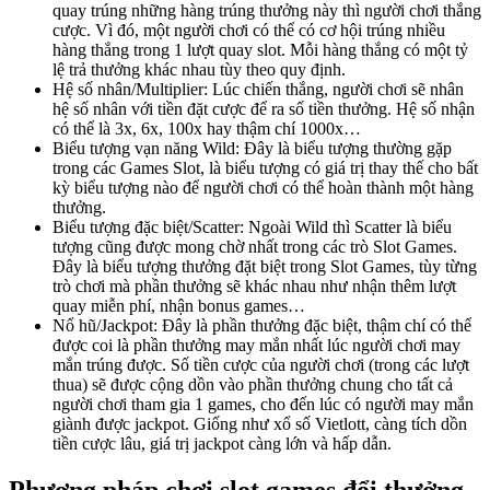
quay trúng những hàng trúng thưởng này thì người chơi thắng
cược. Vì đó, một người chơi có thể có cơ hội trúng nhiều
hàng thắng trong 1 lượt quay slot. Mỗi hàng thắng có một tỷ
lệ trả thưởng khác nhau tùy theo quy định.
Hệ số nhân/Multiplier: Lúc chiến thắng, người chơi sẽ nhân
hệ số nhân với tiền đặt cược để ra số tiền thưởng. Hệ số nhận
có thể là 3x, 6x, 100x hay thậm chí 1000x…
Biểu tượng vạn năng Wild: Đây là biểu tượng thường gặp
trong các Games Slot, là biểu tượng có giá trị thay thế cho bất
kỳ biểu tượng nào để người chơi có thể hoàn thành một hàng
thưởng.
Biểu tượng đặc biệt/Scatter: Ngoài Wild thì Scatter là biểu
tượng cũng được mong chờ nhất trong các trò Slot Games.
Đây là biểu tượng thưởng đặt biệt trong Slot Games, tùy từng
trò chơi mà phần thưởng sẽ khác nhau như nhận thêm lượt
quay miễn phí, nhận bonus games…
Nổ hũ/Jackpot: Đây là phần thưởng đặc biệt, thậm chí có thể
được coi là phần thưởng may mắn nhất lúc người chơi may
mắn trúng được. Số tiền cược của người chơi (trong các lượt
thua) sẽ được cộng dồn vào phần thưởng chung cho tất cả
người chơi tham gia 1 games, cho đến lúc có người may mắn
giành được jackpot. Giống như xổ số Vietlott, càng tích dồn
tiền cược lâu, giá trị jackpot càng lớn và hấp dẫn.