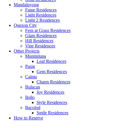
Mandaluyong
Fame Residences
Light Residences
Light 2 Residences
Quezon City
Fern at Grass Residences
Glam Residences
Hill Residences
Vine Residences
Other Projects
Muntinlupa
Leaf Residences
Pasig
Gem Residences
Cainta
Charm Residences
Bulacan
Joy Residences
Iloilo
Style Residences
Bacolod
Smile Residences
How to Reserve