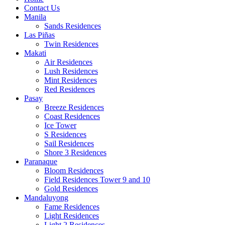
Contact Us
Manila
Sands Residences
Las Piñas
Twin Residences
Makati
Air Residences
Lush Residences
Mint Residences
Red Residences
Pasay
Breeze Residences
Coast Residences
Ice Tower
S Residences
Sail Residences
Shore 3 Residences
Paranaque
Bloom Residences
Field Residences Tower 9 and 10
Gold Residences
Mandaluyong
Fame Residences
Light Residences
Light 2 Residences