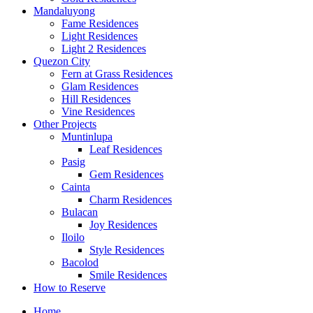
Mandaluyong
Fame Residences
Light Residences
Light 2 Residences
Quezon City
Fern at Grass Residences
Glam Residences
Hill Residences
Vine Residences
Other Projects
Muntinlupa
Leaf Residences
Pasig
Gem Residences
Cainta
Charm Residences
Bulacan
Joy Residences
Iloilo
Style Residences
Bacolod
Smile Residences
How to Reserve
Home