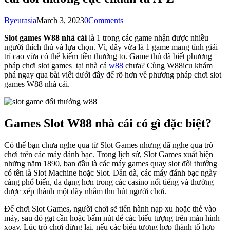
By
eurasia
March 3, 2023
0
Comments
Slot games W88 nhà cái
là 1 trong các game nhận được nhiều
người thích thú và lựa chọn. Vì, đây vừa là 1 game mang tính giải
trí cao vừa có thể kiếm tiền thưởng to. Game thủ đã biết phương
pháp chơi slot games tại nhà cá
w88
chưa? Cùng W88icu khám
phá ngay qua bài viết dưới đây để rõ hơn về phương pháp chơi slot
games W88 nhà cái.
Games Slot W88 nhà cái có gì đặc biệt?
Có thể bạn chưa nghe qua từ Slot Games nhưng đã nghe qua trò
chơi trên các máy đánh bạc. Trong lịch sử, Slot Games xuất hiện
những năm 1890, ban đầu là các máy games quay slot đổi thưởng
có tên là Slot Machine hoặc Slot. Dần dà, các máy đánh bạc ngày
càng phổ biến, đa dạng hơn trong các casino nổi tiếng và thường
được xếp thành một dãy nhằm thu hút người chơi.
Để chơi Slot Games, người chơi sẽ tiến hành nạp xu hoặc thẻ vào
máy, sau đó gạt cần hoặc bấm nút để các biểu tượng trên màn hình
xoay. Lúc trò chơi dừng lại, nếu các biểu tượng hợp thành tổ hợp