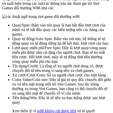
và xuất hiện trong các nút/các thông báo lúc tham gia trò Slot
Games đổi thưởng W88 nhà cái:
Quay/Spin: Bấm vào nút quay là bạn bắt đầu lượt chơi của
mình và sẽ bắt đầu quay các biểu tượng trên các hàng của
games.
Quay tự động/Auto Spin: Bấm vào nút này, hệ thống sẽ tự
động quay và tự động dừng lại để kết thúc lượt chơi của bạn.
Lượt quay miễn phí/Free Spin: Đây là lượt quay/vòng quay
miễn phí được nhà cái tặng cho người chơi. Bạn sẽ ko mất
tiền cược. Hết lượt chơi, máy sẽ tự động tính tiền thưởng
vòng quay miễn phí cho bạn.
Tín dụng/Credit: Là tổng số xu người chơi đang có, được
chuyển đổi từ tiền trong ví sang tiền xu chơi games.
Xu cược/Cược/Coin: Số xu người chơi cược cho một hàng.
Coins Value/Coin size: Đây là giá trị quy đổi, chuyển đổi giữa
xu và tiền mặt trong mỗi trò Slot Games. Sau lúc trúng
thưởng xu trong Slot Games, bạn cũng có thể chuyển đổi từ
xu sang tiền mặt để chuyển về ví của mình.
Tiền thắng/Win: Đây là số tiền xu bạn thắng được sau lượt
quay.
Xem thêm lý vì
w88 không rút được tiền
và bí quyết