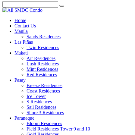
Home
Contact Us
Manila
Sands Residences
Las Piñas
Twin Residences
Makati
Air Residences
Lush Residences
Mint Residences
Red Residences
Pasay
Breeze Residences
Coast Residences
Ice Tower
S Residences
Sail Residences
Shore 3 Residences
Paranaque
Bloom Residences
Field Residences Tower 9 and 10
Gold Residences