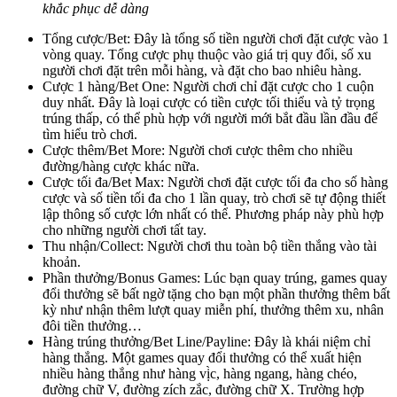
khắc phục dễ dàng
Tổng cược/Bet: Đây là tổng số tiền người chơi đặt cược vào 1
vòng quay. Tổng cược phụ thuộc vào giá trị quy đổi, số xu
người chơi đặt trên mỗi hàng, và đặt cho bao nhiêu hàng.
Cược 1 hàng/Bet One: Người chơi chỉ đặt cược cho 1 cuộn
duy nhất. Đây là loại cược có tiền cược tối thiểu và tỷ trọng
trúng thấp, có thể phù hợp với người mới bắt đầu lần đầu để
tìm hiểu trò chơi.
Cược thêm/Bet More: Người chơi cược thêm cho nhiều
đường/hàng cược khác nữa.
Cược tối đa/Bet Max: Người chơi đặt cược tối đa cho số hàng
cược và số tiền tối đa cho 1 lần quay, trò chơi sẽ tự động thiết
lập thông số cược lớn nhất có thể. Phương pháp này phù hợp
cho những người chơi tất tay.
Thu nhận/Collect: Người chơi thu toàn bộ tiền thắng vào tài
khoản.
Phần thưởng/Bonus Games: Lúc bạn quay trúng, games quay
đổi thưởng sẽ bất ngờ tặng cho bạn một phần thưởng thêm bất
kỳ như nhận thêm lượt quay miễn phí, thưởng thêm xu, nhân
đôi tiền thưởng…
Hàng trúng thưởng/Bet Line/Payline: Đây là khái niệm chỉ
hàng thắng. Một games quay đổi thưởng có thể xuất hiện
nhiều hàng thắng như hàng vị̀c, hàng ngang, hàng chéo,
đường chữ V, đường zích zắc, đường chữ X. Trường hợp