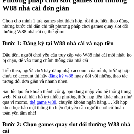
Phương pháp chơi slot games đổi thưởng
W88 nhà cái đơn giản
Chọn cho mình 1 tựa games slot thích hợp, rồi thực hiện theo đúng
những bước chỉ dẫn chi tiết phương pháp chơi games quay slot đổi
thưởng W88 nhà cái cụ thể gồm:
Bước 1: Đăng ký tại W88 nhà cái và nạp tiền
Đầu tiên, người chơi yêu cầu truy cập vào W88 nhà cái mới nhất, ko
bị chặn, để vào trang chính thống của nhà cái
Tiếp theo, người chơi hãy đăng nhập account của mình, trường hợp
chưa có account thì hãy
đăng ký w88
ngay đối với những thao tác
tương đối đơn giản và nhanh nhẹn.
Sau lúc tạo tài khoản thành công, bạn đăng nhập vào hệ thống trang
web. Nhà cái hiện hỗ trợ nhiều phương thức nạp tiền khác nhau như
qua ví momo,
thẻ game w88
, chuyển khoản ngân hàng,… kết hợp
khoa học bảo mật thông tin hiện đại yêu cầu người chơi cứ hoàn
toàn yên tâm nhé!
Bước 2: Chọn games quay slot đổi thưởng W88 nhà
cái