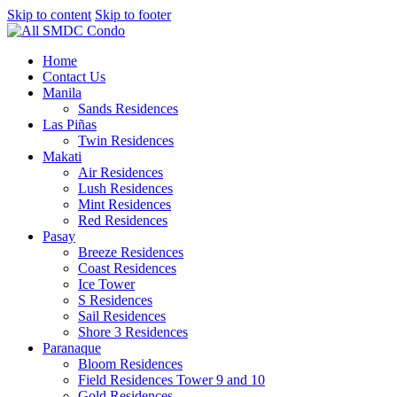
Skip to content
Skip to footer
Home
Contact Us
Manila
Sands Residences
Las Piñas
Twin Residences
Makati
Air Residences
Lush Residences
Mint Residences
Red Residences
Pasay
Breeze Residences
Coast Residences
Ice Tower
S Residences
Sail Residences
Shore 3 Residences
Paranaque
Bloom Residences
Field Residences Tower 9 and 10
Gold Residences