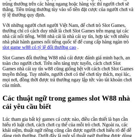
trúng thưởng trên các hàng ngang hoặc hàng vị̀c thì người chơi sẽ
thắng. Tiền trúng thưởng tùy vào số tiền đặt cược của người chơi và
tỷ lệ thưởng quy định.
Với những người chơi người Việt Nam, để chơi trò Slot Games,
thường chỉ có cách duy nhất là chơi Slot Games trên mạng tại các
nhà cái nổi tiếng. W88 nhà cái là nhà cái uy tín, hợp tác với nhiều
nhà phát hành games nổi tiếng quốc tế để cung cấp hàng ngàn trò
slot game w88 có tỷ lệ đổi thưởng cao
.
Slot Games đổi thưởng W88 nhà cái được đánh giá minh bạch, an
toàn cho người chơi. Trên nền tảng trực tuyến, cách chơi Slot
Games nhà cái uy tín w88 cũng giống hệt với cách chơi Slot Games
truyền thống. Tuy nhiên, người chơi có thể chơi tùy thích, mọi lúc,
mọi nơi, đồng thời được trả thưởng ngay lập tức vào tài khoản chơi
của mình.
Các thuật ngữ trong games slot W88 nhà
cái yêu cầu biết
Lúc tham gia bất kỳ games cá cược nào, điều cần thiết là bạn cần
hiểu rõ luật chơi, cách chơi cụ thể của mỗi trò chơi. Ngoài ra, các
khái niệm, thuật ngữ riêng cũng cần được người chơi hiểu rõ để dễ
dàng rinh thưởng. Dưới đây là một số thuật ngữ thường được dùng