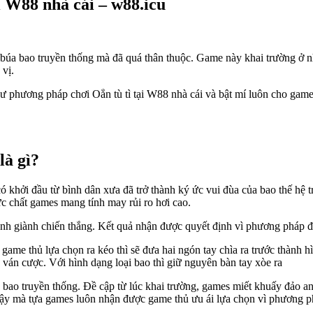
i W88 nhà cái – w88.icu
 búa bao truyền thống mà đã quá thân thuộc. Game này khai trường ở nh
 vị.
 phương pháp chơi Oẳn tù tì tại W88 nhà cái và bật mí luôn cho game
là gì?
có khởi đầu từ bình dân xưa đã trở thành ký ức vui đùa của bao thế hệ
 chất games mang tính may rủi ro hơi cao.
nh giành chiến thắng. Kết quả nhận được quyết định vì phương pháp đ
me thủ lựa chọn ra kéo thì sẽ đưa hai ngón tay chìa ra trước thành h
a ván cược. Với hình dạng loại bao thì giữ nguyên bàn tay xòe ra
 bao truyền thống. Đề cập từ lúc khai trường, games miết khuấy đảo an
 vậy mà tựa games luôn nhận được game thủ ưu ái lựa chọn vì phương p