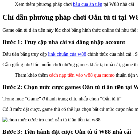
Xem thêm phương pháp chơi
bầu cua ăn tiền
tại W88 nhà cái
Chỉ dẫn phương pháp chơi Oẳn tù tì tại W
Game oẳn tù tì ăn tiền này lúc chơi bằng hình thức online thì như t
Bước 1: Truy cập nhà cái và đăng nhập account
Đầu tiên bằng truy cập
link chuẩn của w88
chính thức của nhà cái . 
Gần giống như lúc muốn chơi những games khác tại nhà cái, game t
Tham khảo thêm
cách nạp tiền vào w88 qua momo
thuận tiện 
Bước 2: Chọn mức cược games Oẳn tù tì ăn tiền tại 
Trong mục “Game” ở thanh trang chủ, nhấp chọn “Oẳn tù tì”.
Có 3 mức đặt cược, game thủ có thể lựa chọn bất cứ mức cược nào mê 
Bước 3: Tiến hành đặt cược Oẳn tù tì W88 nhà cái