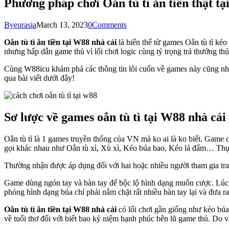
Phương pháp chơi Oẳn tù tì ăn tiền thật tạ
By
eurasia
March 13, 2023
0
Comments
Oẳn tù tì ăn tiền tại W88 nhà cái
là biến thể từ games Oẳn tù tì kéo
nhưng hấp dẫn game thủ vì lối chơi logic cùng tỷ trọng trả thưởng thú
Cùng W88icu khám phá các thông tin lôi cuốn về games này cũng như
qua bài viết dưới đây!
Sơ lược về games oẳn tù tì tại W88 nhà cái 
Oẳn tù tì là 1 games truyền thống của VN mà ko ai là ko biết. Game 
gọi khác nhau như Oẳn tù xì, Xù xì, Kéo búa bao, Kéo lá đấm… Thực
Thường nhận được áp dụng đối với hai hoặc nhiều người tham gia tra
Game dùng ngón tay và bàn tay để bộc lộ hình dạng muốn cược. Lúc ga
phỏng hình dạng búa chỉ phải nắm chặt rất nhiều bàn tay lại và đưa r
Oẳn tù tì ăn tiền tại W88 nhà cái
có lối chơi gần giống như kéo búa
về tuổi thơ đối với biết bao kỷ niệm hạnh phúc bên lũ game thủ. Do