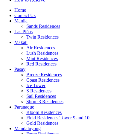
Home
Contact Us
Manila
Sands Residences
Las Piñas
Twin Residences
Makati
Air Residences
Lush Residences
Mint Residences
Red Residences
Pasay
Breeze Residences
Coast Residences
Ice Tower
S Residences
Sail Residences
Shore 3 Residences
Paranaque
Bloom Residences
Field Residences Tower 9 and 10
Gold Residences
Mandaluyong
Fame Residences