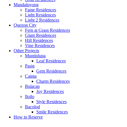
Mandaluyong
Fame Residences
Light Residences
Light 2 Residences
Quezon City
Fern at Grass Residences
Glam Residences
Hill Residences
Vine Residences
Other Projects
Muntinlupa
Leaf Residences
Pasig
Gem Residences
Cainta
Charm Residences
Bulacan
Joy Residences
Iloilo
Style Residences
Bacolod
Smile Residences
How to Reserve