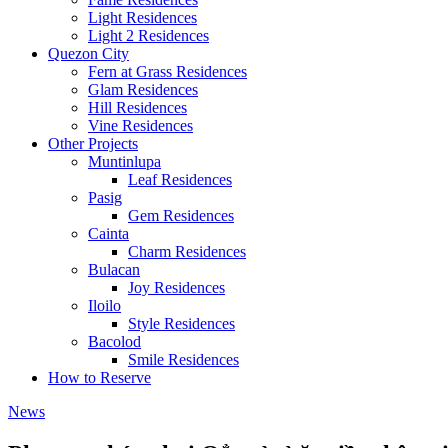
Light Residences
Light 2 Residences
Quezon City
Fern at Grass Residences
Glam Residences
Hill Residences
Vine Residences
Other Projects
Muntinlupa
Leaf Residences
Pasig
Gem Residences
Cainta
Charm Residences
Bulacan
Joy Residences
Iloilo
Style Residences
Bacolod
Smile Residences
How to Reserve
News