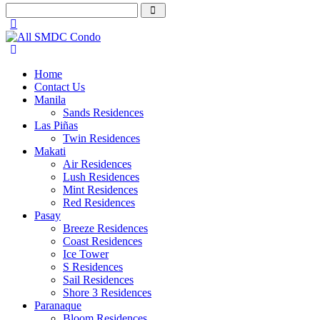
Home
Contact Us
Manila
Sands Residences
Las Piñas
Twin Residences
Makati
Air Residences
Lush Residences
Mint Residences
Red Residences
Pasay
Breeze Residences
Coast Residences
Ice Tower
S Residences
Sail Residences
Shore 3 Residences
Paranaque
Bloom Residences