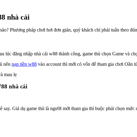
88 nhà cái
hế nào? Phương pháp chơi hơi đơn giản, quý khách chỉ phải tuân theo đ
Sau lúc đăng nhập nhà cái w88 thành công, game thủ chọn Game và chọ
hủ nên
nạp tiền w88
vào account thì mới có vốn để tham gia chơi Oẳn tù 
và mau lẹ
W88 nhà cái
say. Giả dụ game thủ là người mới tham gia thì buộc phải chọn mức đặt