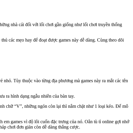
ững nhà cái đối với lối chơi gần giống như lối chơi truyền thống
 thủ các mẹo hay để đoạt được games này dễ dàng. Cùng theo dõi
 trẻ nhỏ. Tùy thuộc vào từng địa phương mà games này ra mắt các tên
ưa ra hình dạng ngẫu nhiên của bàn tay.
ình chữ “V”, những ngón còn lại thì nắm chặt như 1 loại kéo. Để mô
h em games vì độ lôi cuốn đặc trưng của nó. Oẳn tù tì online gợi nhớ
háp chơi đơn giản còn dễ dàng thắng cược.