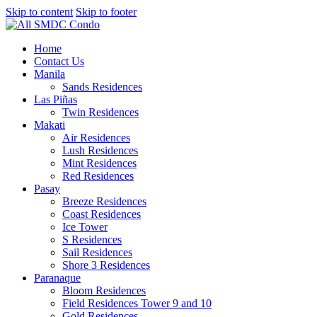
Skip to content
Skip to footer
Home
Contact Us
Manila
Sands Residences
Las Piñas
Twin Residences
Makati
Air Residences
Lush Residences
Mint Residences
Red Residences
Pasay
Breeze Residences
Coast Residences
Ice Tower
S Residences
Sail Residences
Shore 3 Residences
Paranaque
Bloom Residences
Field Residences Tower 9 and 10
Gold Residences