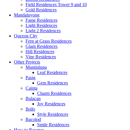
Field Residences Tower 9 and 10
Gold Residences
Mandaluyong
Fame Residences
Light Residences
Light 2 Residences
Quezon City
Fern at Grass Residences
Glam Residences
Hill Residences
Vine Residences
Other Projects
Muntinlupa
Leaf Residences
Pasig
Gem Residences
Cainta
Charm Residences
Bulacan
Joy Residences
Iloilo
Style Residences
Bacolod
Smile Residences
How to Reserve