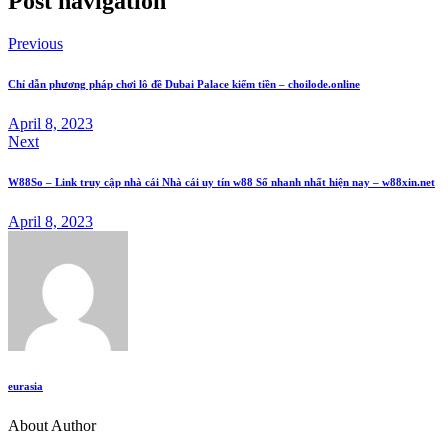
Post navigation
Previous
Chỉ dẫn phương pháp chơi lô đề Dubai Palace kiếm tiền – choilode.online
April 8, 2023
Next
W88So – Link truy cập nhà cái Nhà cái uy tín w88 Số nhanh nhất hiện nay – w88xin.net
April 8, 2023
eurasia
About Author