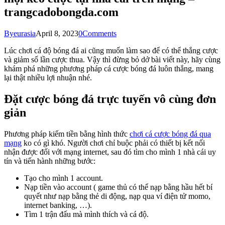
trangcadobongda.com
By
eurasia
April 8, 2023
0
Comments
Lúc chơi cá độ bóng đá ai cũng muốn làm sao để có thể thắng cược
và giảm số lần cược thua. Vậy thì đừng bỏ dở bài viết này, hãy cùng
khám phá những phương pháp cá cược bóng đá luôn thắng, mang
lại thật nhiều lợi nhuận nhé.
Đặt cược bóng đá trực tuyến vô cùng đơn
giản
Phương pháp kiếm tiền bằng hình thức
chơi cá cược bóng đá qua
mạng
ko có gì khó. Người chơi chỉ buộc phải có thiết bị kết nối
nhận được đối với mạng internet, sau đó tìm cho mình 1 nhà cái uy
tín và tiến hành những bước:
Tạo cho mình 1 account.
Nạp tiền vào account ( game thủ có thể nạp bằng hầu hết bí
quyết như nạp bằng thẻ di động, nạp qua ví điện tử momo,
internet banking, …).
Tìm 1 trận đấu mà mình thích và cá độ.