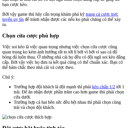
bạn cược kèo.
Bởi vậy game thủ hãy cẩn trọng khám phá kỹ
trang cá cược trực
tuyến uy tín
để tránh nhận được các nếu ko phải chăng có thể xảy
ra.
Chọn cửa cược phù hợp
Việc soi kèo là việc quan trọng nhưng việc chọn cửa cược cũng
quan trọng ko kém ảnh hưởng rất to tới lí bởi vì bởi vì sao cá độ
bóng đá luôn thua. Ở những nhà cái họ đều có đội ngũ soi kèo đẳng
cấp. Bởi vậy việc họ đưa ra kết quả cũng có thể chuẩn xác. Bạn có
thể bám chắc theo nhà cái và cược theo.
Chú ý:
Trường hợp đội khách là đội mạnh thì phải
kèo chấp 1/2
tới 1
trái. Để ăn nhận được phần trăm cao hơn game thủ phải chọn
cửa dưới.
Trường hợp cả hai bên sức đều hệt nhau thì phải chọn cùng
trái và chọn đội khách.
Đặt cược bắt buộc tỉnh táo