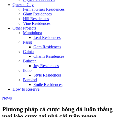
Quezon City
Fern at Grass Residences
Glam Residences
Hill Residences
Vine Residences
Other Projects
Muntinlupa
Leaf Residences
Pasig
Gem Residences
Cainta
Charm Residences
Bulacan
Joy Residences
Iloilo
Style Residences
Bacolod
Smile Residences
How to Reserve
News
Phương pháp cá cược bóng đá luôn thắng
mọi kèo cược tại nhà cái trên mạng –