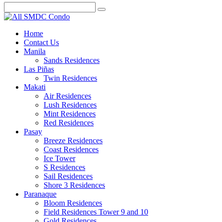
Home
Contact Us
Manila
Sands Residences
Las Piñas
Twin Residences
Makati
Air Residences
Lush Residences
Mint Residences
Red Residences
Pasay
Breeze Residences
Coast Residences
Ice Tower
S Residences
Sail Residences
Shore 3 Residences
Paranaque
Bloom Residences
Field Residences Tower 9 and 10
Gold Residences