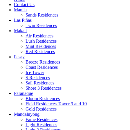
Contact Us
Manila
Sands Residences
Las Piñas
Twin Residences
Makati
Air Residences
Lush Residences
Mint Residences
Red Residences
Pasay
Breeze Residences
Coast Residences
Ice Tower
S Residences
Sail Residences
Shore 3 Residences
Paranaque
Bloom Residences
Field Residences Tower 9 and 10
Gold Residences
Mandaluyong
Fame Residences
Light Residences
Light 2 Residences