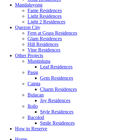
Mandaluyong
Fame Residences
Light Residences
Light 2 Residences
Quezon City
Fern at Grass Residences
Glam Residences
Hill Residences
Vine Residences
Other Projects
Muntinlupa
Leaf Residences
Pasig
Gem Residences
Cainta
Charm Residences
Bulacan
Joy Residences
Iloilo
Style Residences
Bacolod
Smile Residences
How to Reserve
Home