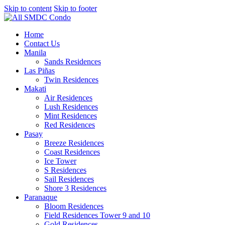
Skip to content
Skip to footer
Home
Contact Us
Manila
Sands Residences
Las Piñas
Twin Residences
Makati
Air Residences
Lush Residences
Mint Residences
Red Residences
Pasay
Breeze Residences
Coast Residences
Ice Tower
S Residences
Sail Residences
Shore 3 Residences
Paranaque
Bloom Residences
Field Residences Tower 9 and 10
Gold Residences