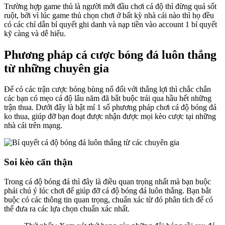
Trường hợp game thủ là người mới đầu chơi cá độ thì đừng quá sốt
ruột, bởi vì lúc game thủ chọn chơi ở bất kỳ nhà cái nào thì họ đều
có các chỉ dẫn bí quyết ghi danh và nạp tiền vào account 1 bí quyết
kỹ càng và dễ hiểu.
Phương pháp cá cược bóng đá luôn thắng
từ những chuyên gia
Để có các trận cược bóng bùng nổ đối với thắng lợi thì chắc chắn
các bạn có mẹo cá độ lâu năm đã bắt buộc trải qua hầu hết những
trận thua. Dưới đây là bật mí 1 số phương pháp chơi cá độ bóng đá
ko thua, giúp đỡ bạn đoạt được nhận được mọi kèo cược tại những
nhà cái trên mạng.
Soi kèo cẩn thận
Trong cá độ bóng đá thì đây là điều quan trọng nhất mà bạn buộc
phải chú ý lúc chơi để giúp đỡ cá độ bóng đá luôn thắng. Bạn bắt
buộc có các thông tin quan trọng, chuẩn xác từ đó phân tích để có
thể đưa ra các lựa chọn chuẩn xác nhất.