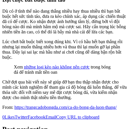
Dù có ở tình thế nào đang thắng nhiều hay thua nhiều thì bạn bắt
buộc hết sức tỉnh táo, đưa ra kèo chính xác, áp dụng các chiến thuật
đã có để cược. Ko nhận được ảnh hưởng tâm lý, đừng bởi vì đội
bóng nào đó mà mình hâm mộ mà cược sai. Hãy cẩn trọng lúc bỗng
nhiên tiền ăn cao, có thể đó là bẫy mà nhà cái để lừa các bạn.
Lúc chơi bắt buộc biết xong đúng khi. Vì có hầu hết bạn thắng rồi
nhưng lại muốn thắng nhiều hơn và thua thì lại muốn gỡ lại phần
thua. Đây lại sai lạc mà hầu như ai chơi cũng dễ dàng bận rộn bắt
buộc.
Xem
những loại kèo nào không nên cược
trong bóng
đá để tránh mất tiền oan
Chờ đợi qua bài viết này sẽ giúp đỡ bạn thu thập nhận được cho
mình các kinh nghiệm để tham gia cá độ bóng đá luôn thắng, để vừa
thỏa sức đối với niềm say mê đặt cược bóng đá, vừa kiếm nhận
được cho mình thật nhiều tiền thưởng.
From:
https://trangcadobongda.com/ca-do-bong-da-luon-thang/
0
Likes
Twitter
Facebook
Email
Copy URL to clipboard