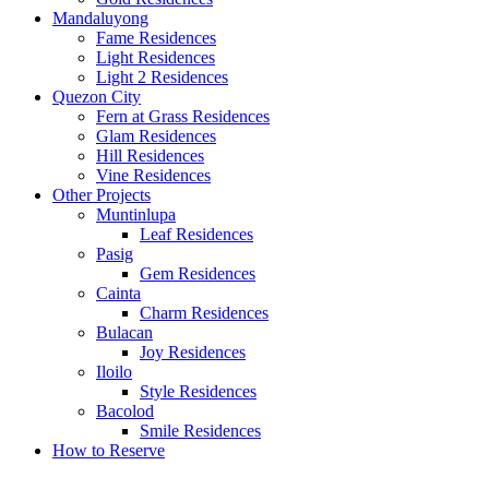
Mandaluyong
Fame Residences
Light Residences
Light 2 Residences
Quezon City
Fern at Grass Residences
Glam Residences
Hill Residences
Vine Residences
Other Projects
Muntinlupa
Leaf Residences
Pasig
Gem Residences
Cainta
Charm Residences
Bulacan
Joy Residences
Iloilo
Style Residences
Bacolod
Smile Residences
How to Reserve