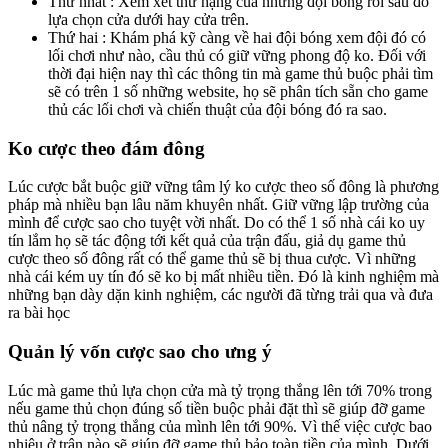
Thứ nhất : Xem xét thứ hạng của những đội bóng rồi sau đó
lựa chọn cửa dưới hay cửa trên.
Thứ hai : Khám phá kỹ càng về hai đội bóng xem đội đó có
lối chơi như nào, cầu thủ có giữ vững phong độ ko. Đối với
thời đại hiện nay thì các thông tin mà game thủ buộc phải tìm
sẽ có trên 1 số những website, họ sẽ phân tích sẵn cho game
thủ các lối chơi và chiến thuật của đội bóng đó ra sao.
Ko cược theo đám đông
Lúc cược bắt buộc giữ vững tâm lý ko cược theo số đông là phương
pháp mà nhiều bạn lâu năm khuyên nhất. Giữ vững lập trường của
mình để cược sao cho tuyệt vời nhất. Do có thể 1 số nhà cái ko uy
tín lắm họ sẽ tác động tới kết quả của trận đấu, giả dụ game thủ
cược theo số đông rất có thể game thủ sẽ bị thua cược. Vì những
nhà cái kém uy tín đó sẽ ko bị mất nhiều tiền. Đó là kinh nghiệm mà
những bạn dày dặn kinh nghiệm, các người đã từng trải qua và đưa
ra bài học
Quản lý vốn cược sao cho ưng ý
Lúc mà game thủ lựa chọn cửa mà tỷ trọng thắng lên tới 70% trong
nếu game thủ chọn đúng số tiền buộc phải đặt thì sẽ giúp đỡ game
thủ nâng tỷ trọng thắng của mình lên tới 90%. Vì thế việc cược bao
nhiêu ở trận nào sẽ giúp đỡ game thủ bảo toàn tiền của mình. Dưới