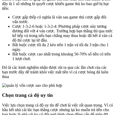
đây là 1 số những bí quyết cược khiến game thủ ko bao giờ bị hụt
tiền:
Cược gấp thếp có nghĩa là ván sau game thủ cược gấp đôi
vấn trước.
Cược 1-3-2-6 hoặc 1-3-2-4: Phương pháp cược này tương
đương đối với 4 ván cược. Trường hợp bạn thắng thì qua mức
kế tiếp và trong nếu bạn chẳng may thua hoặc đã hết 4 ván cá
độ thì cược lại từ đầu.
Bắt buộc cược tối đa 2 kèo trên 1 trận và tối đa 3 trận cho 1
ngày.
Bắt buộc cược cao nhất trong khoảng 50-70% số tiền có trên
1 lượt chơi.
Đó là các kinh nghiệm nhận được rút ra qua các lần chơi của các
bạn trước đây để tránh khỏi việc mất tiền vì cá cược bóng đá luôn
thua
Chọn trang cá độ uy tín
Việc lựa chọn trang cá độ uy tín để chơi là việc rất quan trọng. Vì có
hầu hết nhà cái lúc bạn thắng cược nhưng lại ko muốn trả tiền cho
bạn hoặc là nhà cái ko có đội ngũ bình chọn đẳng cấp để giúp đỡ