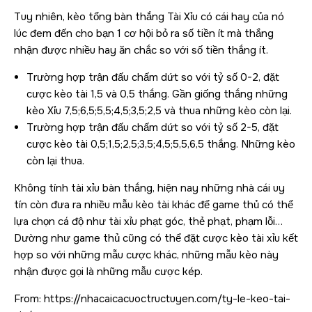
Tuy nhiên, kèo tổng bàn thắng Tài Xỉu có cái hay của nó
lúc đem đến cho bạn 1 cơ hội bỏ ra số tiền ít mà thắng
nhận được nhiều hay ăn chắc so với số tiền thắng ít.
Trường hợp trận đấu chấm dứt so với tỷ số 0-2, đặt
cược kèo tài 1,5 và 0,5 thắng. Gần giống thắng những
kèo Xỉu 7,5;6,5;5,5;4,5;3,5;2,5 và thua những kèo còn lại.
Trường hợp trận đấu chấm dứt so với tỷ số 2-5, đặt
cược kèo tài 0,5;1,5;2,5;3,5;4,5;5,5,6,5 thắng. Những kèo
còn lại thua.
Không tính tài xỉu bàn thắng, hiện nay những
nhà cái uy
tín
còn đưa ra nhiều mẫu kèo tài khác để game thủ có thể
lựa chọn cá độ như tài xỉu phạt góc, thẻ phạt, phạm lỗi…
Dường như game thủ cũng có thể đặt cược kèo tài xỉu kết
hợp so với những mẫu cược khác, những mẫu kèo này
nhận được gọi là những mẫu cược kép.
From:
https://nhacaicacuoctructuyen.com/ty-le-keo-tai-