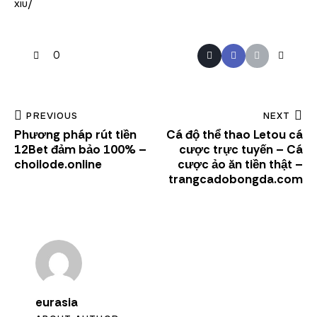
xiu/
0
PREVIOUS
NEXT
Phương pháp rút tiền
Cá độ thể thao Letou cá
12Bet đảm bảo 100% –
cược trực tuyến – Cá
choilode.online
cược ảo ăn tiền thật –
trangcadobongda.com
eurasia