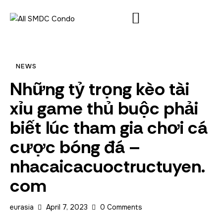
Home
Contact Us
NEWS
Manila
Những tỷ trọng kèo tài
xỉu game thủ buộc phải
Las Piñas
biết lúc tham gia chơi cá
Makati
cược bóng đá –
Pasay
nhacaicacuoctructuyen.
com
Paranaque
Mandaluyong
eurasia
April 7, 2023
0
Comments