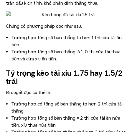
trận đấu kịch tính, khó phân định thắng thua.
Chúng có phương pháp đọc như sau:
Trường hợp tổng số bàn thắng to hơn 1 thì cửa tài ăn
tiền.
Trường hợp tổng số bàn thắng là 1, 0 thì cửa tài thua
tiền và cửa xỉu ăn tiền.
Tỷ trọng kèo tài xỉu 1.75 hay 1.5/2
trái
Bí quyết đọc cụ thể là:
Trường hợp có tổng số bàn thắng to hơn 2 thì cửa tài
thắng.
Trường hợp tổng số bàn thắng = 2 thì cửa tài ăn nửa
tiền, xỉu thua nửa tiền.