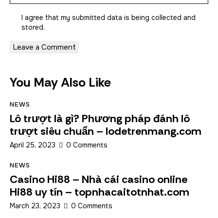
I agree that my submitted data is being collected and
stored.
You May Also Like
NEWS
Lô trượt là gì? Phương pháp đánh lô
trượt siêu chuẩn – lodetrenmang.com
April 25, 2023
0
Comments
NEWS
Casino Hi88 – Nhà cái casino online
Hi88 uy tín – topnhacaitotnhat.com
March 23, 2023
0
Comments