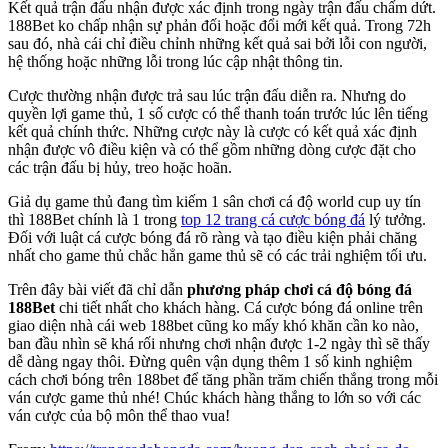
Kết quả trận đấu nhận được xác định trong ngày trận đấu chấm dứt.
188Bet ko chấp nhận sự phản đối hoặc đổi mới kết quả. Trong 72h
sau đó, nhà cái chỉ điều chỉnh những kết quả sai bởi lỗi con người,
hệ thống hoặc những lỗi trong lúc cập nhật thông tin.
Cược thường nhận được trả sau lúc trận đấu diễn ra. Nhưng do
quyền lợi game thủ, 1 số cược có thể thanh toán trước lúc lên tiếng
kết quả chính thức. Những cược này là cược có kết quả xác định
nhận được vô điều kiện và có thể gồm những dòng cược đặt cho
các trận đấu bị hủy, treo hoặc hoãn.
Giả dụ game thủ đang tìm kiếm 1 sân chơi cá độ world cup uy tín
thì 188Bet chính là 1 trong
top 12 trang cá cược bóng đá
lý tưởng.
Đối với luật cá cược bóng đá rõ ràng và tạo điều kiện phải chăng
nhất cho game thủ chắc hẳn game thủ sẽ có các trải nghiệm tối ưu.
Trên đây bài viết đã chỉ dẫn
phương pháp chơi cá độ bóng đá
188Bet
chi tiết nhất cho khách hàng. Cá cược bóng đá online trên
giao diện nhà cái web 188bet cũng ko mấy khó khăn cần ko nào,
ban đầu nhìn sẽ khá rối nhưng chơi nhận được 1-2 ngày thì sẽ thấy
dễ dàng ngay thôi. Đừng quên vận dụng thêm 1 số kinh nghiệm
cách chơi bóng trên 188bet để tăng phần trăm chiến thắng trong mỗi
ván cược game thủ nhé! Chúc khách hàng thắng to lớn so với các
ván cược của bộ môn thể thao vua!