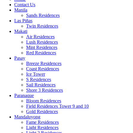
Contact Us
Manila
Sands Residences
Las Piñas
Twin Residences
Makati
Air Residences
Lush Residences
Mint Residences
Red Residences
Pasay
Breeze Residences
Coast Residences
Ice Tower
S Residences
Sail Residences
Shore 3 Residences
Paranaque
Bloom Residences
Field Residences Tower 9 and 10
Gold Residences
Mandaluyong
Fame Residences
Light Residences
Light 2 Residences