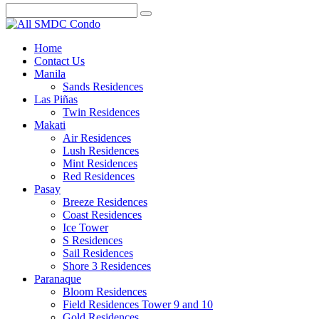
Home
Contact Us
Manila
Sands Residences
Las Piñas
Twin Residences
Makati
Air Residences
Lush Residences
Mint Residences
Red Residences
Pasay
Breeze Residences
Coast Residences
Ice Tower
S Residences
Sail Residences
Shore 3 Residences
Paranaque
Bloom Residences
Field Residences Tower 9 and 10
Gold Residences