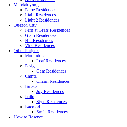
Mandaluyong
Fame Residences
Light Residences
Light 2 Residences
Quezon City
Fern at Grass Residences
Glam Residences
Hill Residences
Vine Residences
Other Projects
Muntinlupa
Leaf Residences
Pasig
Gem Residences
Cainta
Charm Residences
Bulacan
Joy Residences
Iloilo
Style Residences
Bacolod
Smile Residences
How to Reserve