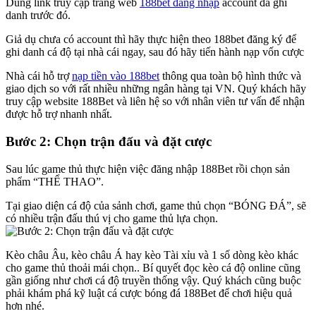
Dùng link truy cập trang web
188bet đăng nhập
account đã ghi
danh trước đó.
Giả dụ chưa có account thì hãy thực hiện theo 188bet đăng ký để
ghi danh cá độ tại nhà cái ngay, sau đó hãy tiến hành nạp vốn cược
Nhà cái hỗ trợ
nạp tiền vào 188bet
thông qua toàn bộ hình thức và
giao dịch so với rất nhiều những ngân hàng tại VN. Quý khách hãy
truy cập website 188Bet và liên hệ so với nhân viên tư vấn để nhận
được hỗ trợ nhanh nhất.
Bước 2: Chọn trận đấu và đặt cược
Sau lúc game thủ thực hiện việc đăng nhập 188Bet rồi chọn sản
phẩm “THỂ THAO”.
Tại giao diện cá độ của sảnh chơi, game thủ chọn “BÓNG ĐÁ”, sẽ
có nhiều trận đấu thú vị cho game thủ lựa chọn.
Kèo châu Âu, kèo châu Á hay kèo Tài xỉu và 1 số dòng kèo khác
cho game thủ thoải mái chọn.. Bí quyết đọc kèo cá độ online cũng
gần giống như chơi cá độ truyền thống vậy. Quý khách cũng buộc
phải khám phá kỹ luật cá cược bóng đá 188Bet để chơi hiệu quả
hơn nhé.