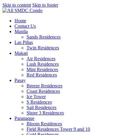
Skip to content
Skip to footer
Home
Contact Us
Manila
Sands Residences
Las Piñas
Twin Residences
Makati
Air Residences
Lush Residences
Mint Residences
Red Residences
Pasay
Breeze Residences
Coast Residences
Ice Tower
S Residences
Sail Residences
Shore 3 Residences
Paranaque
Bloom Residences
Field Residences Tower 9 and 10
Gold Residences