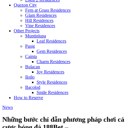
Quezon City
Fern at Grass Residences
Glam Residences
Hill Residences
Vine Residences
Other Projects
Muntinlupa
Leaf Residences
Pasig
Gem Residences
Cainta
Charm Residences
Bulacan
Joy Residences
Iloilo
Style Residences
Bacolod
Smile Residences
How to Reserve
News
Những bước chỉ dẫn phương pháp chơi cá
cược bóng đá 188Bet –