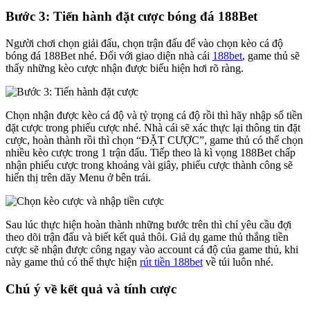
Bước 3: Tiến hành đặt cược bóng đá 188Bet
Người chơi chọn giải đấu, chọn trận đấu để vào chọn kèo cá độ
bóng đá 188Bet nhé. Đối với giao diện nhà cái
188bet
, game thủ sẽ
thấy những kèo cược nhận được biểu hiện hơi rõ ràng.
Chọn nhận được kèo cá độ và tỷ trọng cá độ rồi thì hãy nhập số tiền
đặt cược trong phiếu cược nhé. Nhà cái sẽ xác thực lại thông tin đặt
cược, hoàn thành rồi thì chọn “ĐẶT CƯỢC”, game thủ có thể chọn
nhiều kèo cược trong 1 trận đấu. Tiếp theo là kì vọng 188Bet chấp
nhận phiếu cược trong khoảng vài giây, phiếu cược thành công sẽ
hiển thị trên dãy Menu ở bên trái.
Sau lúc thực hiện hoàn thành những bước trên thì chỉ yêu cầu đợi
theo dõi trận đấu và biết kết quả thôi. Giả dụ game thủ thắng tiền
cược sẽ nhận được công ngay vào account cá độ của game thủ, khi
này game thủ có thể thực hiện
rút tiền 188bet
về túi luôn nhé.
Chú ý về kết quả và tính cược