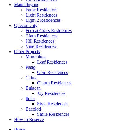
Mandaluyong
Fame Residences
Light Residences
Light 2 Residences
Quezon City
Fern at Grass Residences
Glam Residences
Hill Residences
Vine Residences
Other Projects
Muntinlupa
Leaf Residences
Pasig
Gem Residences
Cainta
Charm Residences
Bulacan
Joy Residences
Iloilo
Style Residences
Bacolod
Smile Residences
How to Reserve
Home