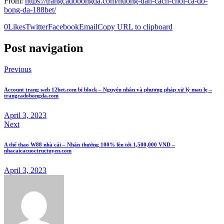
From:
https://trangcadobongda.com/huong-dan-cach-choi-ca-do-
bong-da-188bet/
0
Likes
Twitter
Facebook
Email
Copy URL to clipboard
Post navigation
Previous
Account trang web 12bet.com bị block – Nguyên nhân và phương pháp xử lý mau lẹ –
trangcadobongda.com
April 3, 2023
Next
A thể thao W88 nhà cái – Nhận thưởng 100% lên tới 1,500,000 VND –
nhacaicacuoctructuyen.com
April 3, 2023