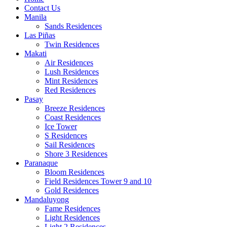
Contact Us
Manila
Sands Residences
Las Piñas
Twin Residences
Makati
Air Residences
Lush Residences
Mint Residences
Red Residences
Pasay
Breeze Residences
Coast Residences
Ice Tower
S Residences
Sail Residences
Shore 3 Residences
Paranaque
Bloom Residences
Field Residences Tower 9 and 10
Gold Residences
Mandaluyong
Fame Residences
Light Residences
Light 2 Residences