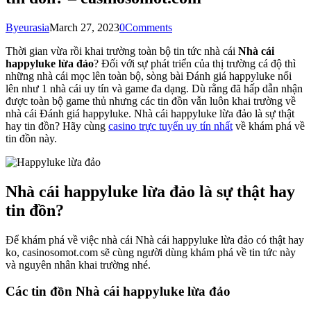
By
eurasia
March 27, 2023
0
Comments
Thời gian vừa rồi khai trường toàn bộ tin tức nhà cái
Nhà cái
happyluke lừa đảo
? Đối với sự phát triển của thị trường cá độ thì
những nhà cái mọc lên toàn bộ, sòng bài Đánh giá happyluke nổi
lên như 1 nhà cái uy tín và game đa dạng. Dù rằng đã hấp dẫn nhận
được toàn bộ game thủ nhưng các tin đồn vẫn luôn khai trường về
nhà cái Đánh giá happyluke. Nhà cái happyluke lừa đảo là sự thật
hay tin đồn? Hãy cùng
casino trực tuyến uy tín nhất
về khám phá về
tin đồn này.
Nhà cái happyluke lừa đảo là sự thật hay
tin đồn?
Để khám phá về việc nhà cái Nhà cái happyluke lừa đảo có thật hay
ko, casinosomot.com sẽ cùng người dùng khám phá về tin tức này
và nguyên nhân khai trường nhé.
Các tin đồn Nhà cái happyluke lừa đảo