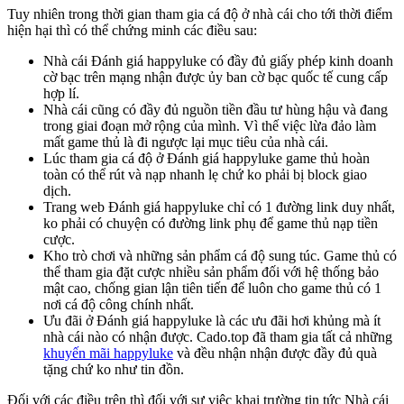
Tuy nhiên trong thời gian tham gia cá độ ở nhà cái cho tới thời điểm
hiện hại thì có thể chứng minh các điều sau:
Nhà cái Đánh giá happyluke có đầy đủ giấy phép kinh doanh
cờ bạc trên mạng nhận được ủy ban cờ bạc quốc tế cung cấp
hợp lí.
Nhà cái cũng có đầy đủ nguồn tiền đầu tư hùng hậu và đang
trong giai đoạn mở rộng của mình. Vì thế việc lừa đảo làm
mất game thủ là đi ngược lại mục tiêu của nhà cái.
Lúc tham gia cá độ ở Đánh giá happyluke game thủ hoàn
toàn có thể rút và nạp nhanh lẹ chứ ko phải bị block giao
dịch.
Trang web Đánh giá happyluke chỉ có 1 đường link duy nhất,
ko phải có chuyện có đường link phụ để game thủ nạp tiền
cược.
Kho trò chơi và những sản phẩm cá độ sung túc. Game thủ có
thể tham gia đặt cược nhiều sản phẩm đối với hệ thống bảo
mật cao, chống gian lận tiên tiến để luôn cho game thủ có 1
nơi cá độ công chính nhất.
Ưu đãi ở Đánh giá happyluke là các ưu đãi hơi khủng mà ít
nhà cái nào có nhận được. Cado.top đã tham gia tất cả những
khuyến mãi happyluke
và đều nhận nhận được đầy đủ quà
tặng chứ ko như tin đồn.
Đối với các điều trên thì đối với sự việc khai trường tin tức Nhà cái