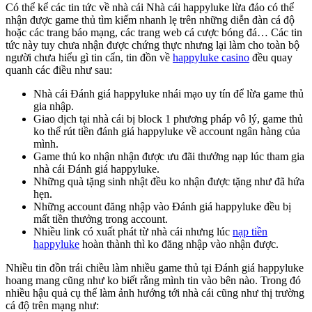
Có thể kể các tin tức về nhà cái Nhà cái happyluke lừa đảo có thể
nhận được game thủ tìm kiếm nhanh lẹ trên những diễn đàn cá độ
hoặc các trang báo mạng, các trang web cá cược bóng đá… Các tin
tức này tuy chưa nhận được chứng thực nhưng lại làm cho toàn bộ
người chưa hiểu gì tin cẩn, tin đồn về
happyluke casino
đều quay
quanh các điều như sau:
Nhà cái Đánh giá happyluke nhái mạo uy tín để lừa game thủ
gia nhập.
Giao dịch tại nhà cái bị block 1 phương pháp vô lý, game thủ
ko thể rút tiền đánh giá happyluke về account ngân hàng của
mình.
Game thủ ko nhận nhận được ưu đãi thưởng nạp lúc tham gia
nhà cái Đánh giá happyluke.
Những quà tặng sinh nhật đều ko nhận được tặng như đã hứa
hẹn.
Những account đăng nhập vào Đánh giá happyluke đều bị
mất tiền thưởng trong account.
Nhiều link có xuất phát từ nhà cái nhưng lúc
nạp tiền
happyluke
hoàn thành thì ko đăng nhập vào nhận được.
Nhiều tin đồn trái chiều làm nhiều game thủ tại Đánh giá happyluke
hoang mang cũng như ko biết rằng mình tin vào bên nào. Trong đó
nhiều hậu quả cụ thể làm ảnh hướng tới nhà cái cũng như thị trường
cá độ trên mạng như: