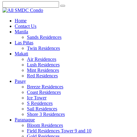
Home
Contact Us
Manila
Sands Residences
Las Piñas
Twin Residences
Makati
Air Residences
Lush Residences
Mint Residences
Red Residences
Pasay
Breeze Residences
Coast Residences
Ice Tower
S Residences
Sail Residences
Shore 3 Residences
Paranaque
Bloom Residences
Field Residences Tower 9 and 10
Gold Residences