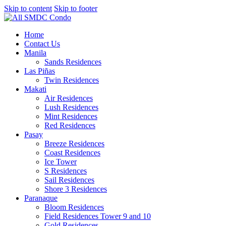
Skip to content
Skip to footer
Home
Contact Us
Manila
Sands Residences
Las Piñas
Twin Residences
Makati
Air Residences
Lush Residences
Mint Residences
Red Residences
Pasay
Breeze Residences
Coast Residences
Ice Tower
S Residences
Sail Residences
Shore 3 Residences
Paranaque
Bloom Residences
Field Residences Tower 9 and 10
Gold Residences