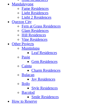
Mandaluyong
Fame Residences
Light Residences
Light 2 Residences
Quezon City
Fern at Grass Residences
Glam Residences
Hill Residences
Vine Residences
Other Projects
Muntinlupa
Leaf Residences
Pasig
Gem Residences
Cainta
Charm Residences
Bulacan
Joy Residences
Iloilo
Style Residences
Bacolod
Smile Residences
How to Reserve