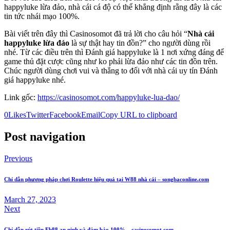
happyluke lừa đảo, nhà cái cá độ có thể khẳng định rằng đây là các
tin tức nhái mạo 100%.
Bài viết trên đây thì Casinosomot đã trả lời cho câu hỏi “
Nhà cái
happyluke lừa đảo
là sự thật hay tin đồn?” cho người dùng rồi
nhé. Từ các điều trên thì Đánh giá happyluke là 1 nơi xứng đáng để
game thủ đặt cược cũng như ko phải lừa đảo như các tin đồn trên.
Chúc người dùng chơi vui và thắng to đối với nhà cái uy tín Đánh
giá happyluke nhé.
Link gốc:
https://casinosomot.com/happyluke-lua-dao/
0
Likes
Twitter
Facebook
Email
Copy URL to clipboard
Post navigation
Previous
Chỉ dẫn phương pháp chơi Roulette hiệu quả tại W88 nhà cái – songbaconline.com
March 27, 2023
Next
Chỉ dẫn rút tiền Fb88 an ninh và đảm bảo 100% – casinosomot.com