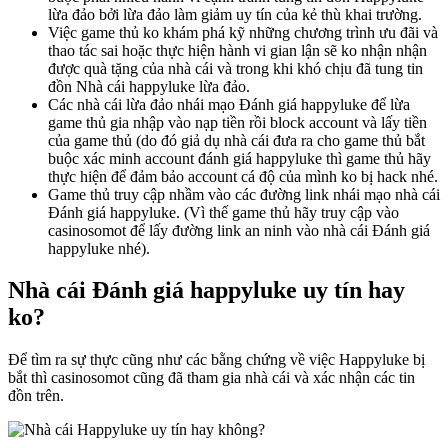
lừa đảo bởi lừa đảo làm giảm uy tín của kẻ thù khai trường.
Việc game thủ ko khám phá kỹ những chương trình ưu đãi và
thao tác sai hoặc thực hiện hành vi gian lận sẽ ko nhận nhận
được quà tặng của nhà cái và trong khi khó chịu đã tung tin
đồn Nhà cái happyluke lừa đảo.
Các nhà cái lừa đảo nhái mạo Đánh giá happyluke để lừa
game thủ gia nhập vào nạp tiền rồi block account và lấy tiền
của game thủ (do đó giả dụ nhà cái đưa ra cho game thủ bắt
buộc xác minh account đánh giá happyluke thì game thủ hãy
thực hiện để đảm bảo account cá độ của mình ko bị hack nhé.
Game thủ truy cập nhầm vào các đường link nhái mạo nhà cái
Đánh giá happyluke. (Vì thế game thủ hãy truy cập vào
casinosomot để lấy đường link an ninh vào nhà cái Đánh giá
happyluke nhé).
Nhà cái Đánh giá happyluke uy tín hay
ko?
Để tìm ra sự thực cũng như các bằng chứng về việc Happyluke bị
bắt thì casinosomot cũng đã tham gia nhà cái và xác nhận các tin
đồn trên.