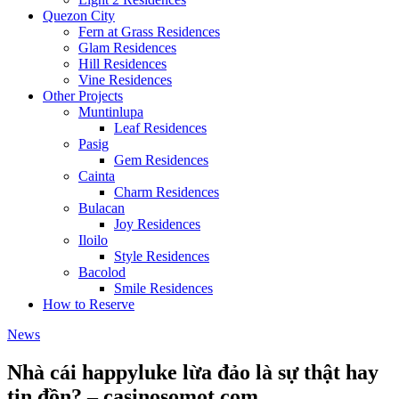
Quezon City
Fern at Grass Residences
Glam Residences
Hill Residences
Vine Residences
Other Projects
Muntinlupa
Leaf Residences
Pasig
Gem Residences
Cainta
Charm Residences
Bulacan
Joy Residences
Iloilo
Style Residences
Bacolod
Smile Residences
How to Reserve
News
Nhà cái happyluke lừa đảo là sự thật hay
tin đồn? – casinosomot.com