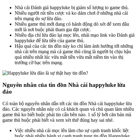
Nhà cái Đánh giá happyluke bị giảm số lượng to game thủ.
Nhiều người rút tiền cược và ko dám chơi ở những nhà cái
trên mạng do sợ lừa đảo.
Nhiều game thủ mới đang có hành động dò xét để xem đâu
mới là nơi buộc phải tham gia đặt cược.
Nhiều địa chỉ lừa đảo lại mọc lên, nhái mạo link vào Đánh giá
happyluke để lừa tiền của game thủ.
Hậu quả của các tin đồn này ko chỉ làm ảnh hưởng tới những
nhà cái trên mạng mà cả game thủ cũng là người bị chịu hậu
quả nhiều nhất lúc vừa mất tiền vừa mất niềm tin vào thị
trường cờ bạc trên mạng.
Nguyên nhân của tin đồn Nhà cái happyluke lừa
đảo
Có toàn bộ nguyên nhân dẫn tới các tin đồn Nhà cái happyluke lừa
đảo. Các nguyên nhân này có cả khách quan và chủ quan làm nhiều
game thủ ko biết buộc phải tin cẩn bên nào. 1 số lý bởi căn bản mà
game thủ buộc phải biết và xem xét thử đúng hay sai nhé.
Việc nhiều nhà cái mọc lên làm cho sự cạnh tranh khốc liệt
buộc phải nhiều hành vi cạnh tranh tung tin đồn Happyluke