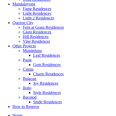
Mandaluyong
Fame Residences
Light Residences
Light 2 Residences
Quezon City
Fern at Grass Residences
Glam Residences
Hill Residences
Vine Residences
Other Projects
Muntinlupa
Leaf Residences
Pasig
Gem Residences
Cainta
Charm Residences
Bulacan
Joy Residences
Iloilo
Style Residences
Bacolod
Smile Residences
How to Reserve
Home